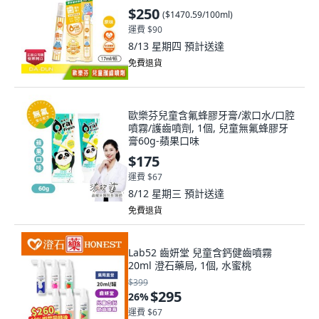
$250
(
$1470.59/100ml
)
運費 $90
8/13 星期四
預計送達
免費退貨
歐樂芬兒童含氟蜂膠牙膏/漱口水/口腔
噴霧/護齒噴劑, 1個, 兒童無氟蜂膠牙
膏60g-蘋果口味
$175
運費 $67
8/12 星期三
預計送達
免費退貨
Lab52 齒妍堂 兒童含鈣健齒噴霧
20ml 澄石藥局, 1個, 水蜜桃
$399
$295
26
%
運費 $67