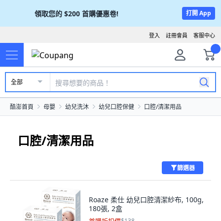
領取您的
$200
首購優惠卷!
打開 App
登入
註冊會員
客服中心
全部
酷澎首頁
母嬰
幼兒洗沐
幼兒口腔保健
口腔/清潔用品
口腔/清潔用品
篩選器
Roaze 柔仕 幼兒口腔清潔紗布, 100g,
180張, 2盒
$138