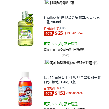
$4 酷澎幣回饋
Shallop 刷樂 兒童含氟漱口水 青蘋果,
1瓶, 500ml
首購折扣價
$109
$65
40
%
(
$13.00/100ml
)
明天 8/8 (六)
預計送達
酷澎直售 ∙ WOW免運 ∙ 免費退貨
(
1008
)
满 $1,500 再省 $75 (王道卡)
Lab52 齒妍堂 汪汪隊 兒童學習刷牙漱
口水 葡萄, 170g, 1瓶
首購折扣價
$255
$153
40
%
(
$90.00/100g
)
明天 8/8 (六)
預計送達