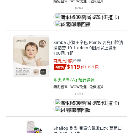
酷澎直售 ∙ WOW免運 ∙ 免費退貨
(
694
)
满 $1,500 再省 $75 (王道卡)
$5 酷澎幣回饋
Simba 小獅王辛巴 Pointy 嬰兒口腔清
潔指套 10.1 x 4cm 0個月以上適用,
100個, 1組
首購折扣價
$199
$119
40
%
(
$1.19/1個
)
明天 8/8 (六)
預計送達
酷澎直售 ∙ WOW免運 ∙ 免費退貨
(
126
)
满 $1,500 再省 $75 (王道卡)
$1 酷澎幣回饋
Shallop 刷樂 兒童含氟漱口水 葡萄口