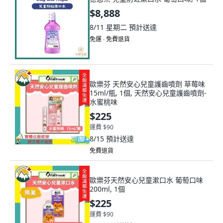
$8,888
8/11 星期二
預計送達
免運 ∙ 免費退貨
歐樂芬 天然安心兒童護齒噴劑 草莓味
15ml/瓶, 1個, 天然安心兒童護齒噴劑-
水蜜桃味
$225
運費 $90
8/15
預計送達
免費退貨
歐樂芬天然安心兒童漱口水 葡萄口味
200ml, 1個
$225
運費 $90