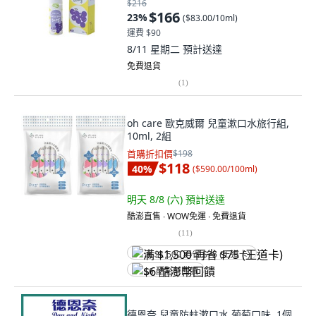
$216
$166
23
%
(
$83.00/10ml
)
運費 $90
8/11 星期二
預計送達
免費退貨
(
1
)
oh care 歐克威爾 兒童漱口水旅行組,
10ml, 2組
首購折扣價
$198
$118
40
%
(
$590.00/100ml
)
明天 8/8 (六)
預計送達
酷澎直售 ∙ WOW免運 ∙ 免費退貨
(
11
)
满 $1,500 再省 $75 (王道卡)
$6 酷澎幣回饋
德恩奈 兒童防蛀漱口水 葡萄口味, 1個