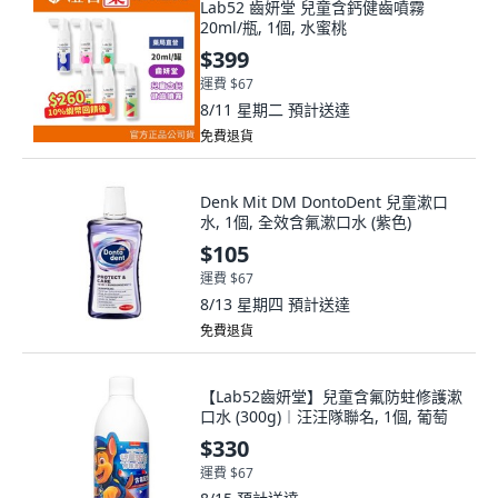
Lab52 齒妍堂 兒童含鈣健齒噴霧
20ml/瓶, 1個, 水蜜桃
$399
運費 $67
8/11 星期二
預計送達
免費退貨
Denk Mit DM DontoDent 兒童漱口
水, 1個, 全效含氟漱口水 (紫色)
$105
運費 $67
8/13 星期四
預計送達
免費退貨
【Lab52齒妍堂】兒童含氟防蛀修護漱
口水 (300g)︱汪汪隊聯名, 1個, 葡萄
$330
運費 $67