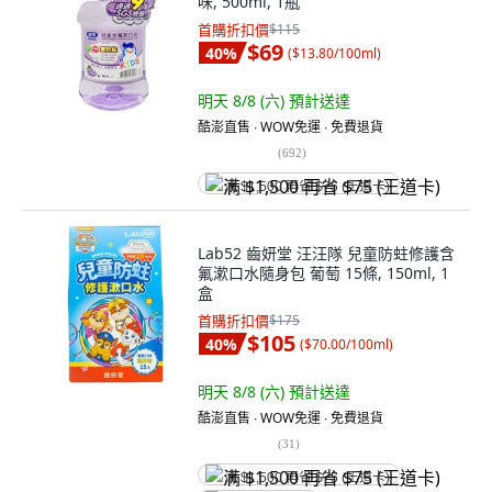
味, 500ml, 1瓶
首購折扣價
$115
$69
40
%
(
$13.80/100ml
)
明天 8/8 (六)
預計送達
酷澎直售 ∙ WOW免運 ∙ 免費退貨
(
692
)
满 $1,500 再省 $75 (王道卡)
Lab52 齒妍堂 汪汪隊 兒童防蛀修護含
氟漱口水隨身包 葡萄 15條, 150ml, 1
盒
首購折扣價
$175
$105
40
%
(
$70.00/100ml
)
明天 8/8 (六)
預計送達
酷澎直售 ∙ WOW免運 ∙ 免費退貨
(
31
)
满 $1,500 再省 $75 (王道卡)