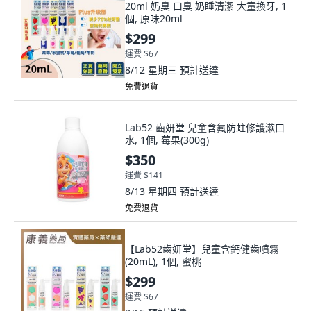
20ml 奶臭 口臭 奶睡清潔 大童換牙, 1
個, 原味20ml
$299
運費 $67
8/12 星期三
預計送達
免費退貨
Lab52 齒妍堂 兒童含氟防蛀修護漱口
水, 1個, 莓果(300g)
$350
運費 $141
8/13 星期四
預計送達
免費退貨
【Lab52齒妍堂】兒童含鈣健齒噴霧
(20mL), 1個, 蜜桃
$299
運費 $67