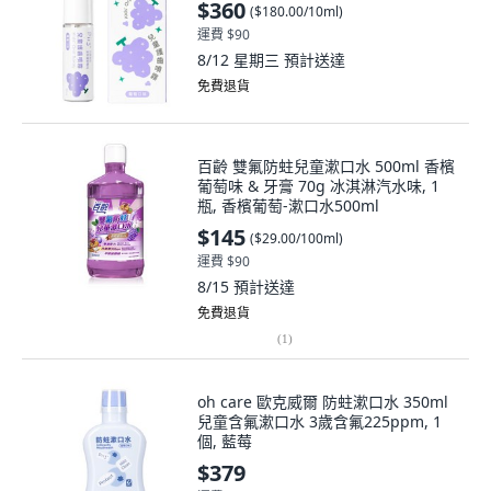
$360
(
$180.00/10ml
)
運費 $90
8/12 星期三
預計送達
免費退貨
百齡 雙氟防蛀兒童漱口水 500ml 香檳
葡萄味 & 牙膏 70g 冰淇淋汽水味, 1
瓶, 香檳葡萄-漱口水500ml
$145
(
$29.00/100ml
)
運費 $90
8/15
預計送達
免費退貨
(
1
)
oh care 歐克威爾 防蛀漱口水 350ml
兒童含氟漱口水 3歲含氟225ppm, 1
個, 藍莓
$379