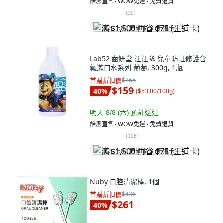
酷澎直售 ∙ WOW免運 ∙ 免費退貨
(
30
)
满 $1,500 再省 $75 (王道卡)
Lab52 齒妍堂 汪汪隊 兒童防蛀修護含
氟漱口水系列 葡萄, 300g, 1瓶
首購折扣價
$265
$159
40
%
(
$53.00/100g
)
明天 8/8 (六)
預計送達
酷澎直售 ∙ WOW免運 ∙ 免費退貨
(
108
)
满 $1,500 再省 $75 (王道卡)
Nuby 口腔清潔棒, 1個
首購折扣價
$436
$261
40
%