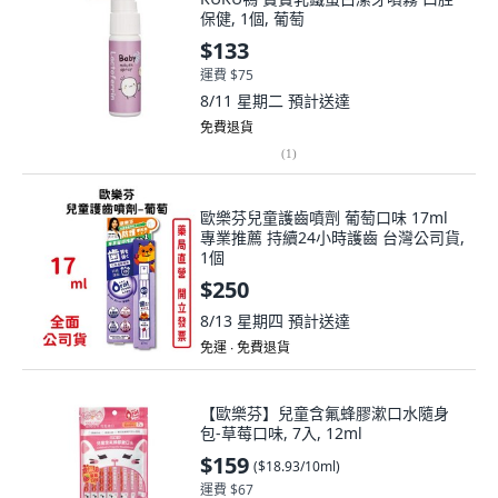
保健, 1個, 葡萄
$133
運費 $75
8/11 星期二
預計送達
免費退貨
(
1
)
歐樂芬兒童護齒噴劑 葡萄口味 17ml
專業推薦 持續24小時護齒 台灣公司貨,
1個
$250
8/13 星期四
預計送達
免運 ∙ 免費退貨
【歐樂芬】兒童含氟蜂膠漱口水隨身
包-草莓口味, 7入, 12ml
$159
(
$18.93/10ml
)
運費 $67