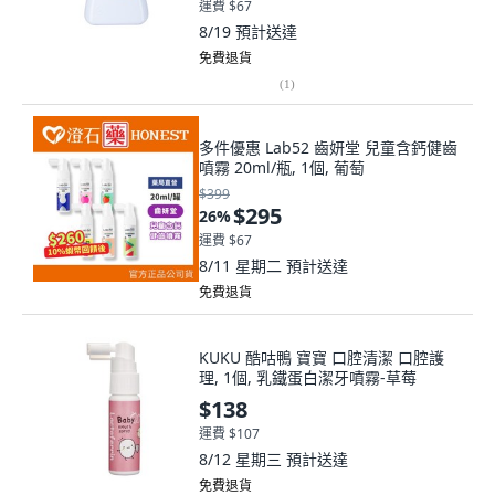
運費 $67
8/19
預計送達
免費退貨
(
1
)
多件優惠 Lab52 齒妍堂 兒童含鈣健齒
噴霧 20ml/瓶, 1個, 葡萄
$399
$295
26
%
運費 $67
8/11 星期二
預計送達
免費退貨
KUKU 酷咕鴨 寶寶 口腔清潔 口腔護
理, 1個, 乳鐵蛋白潔牙噴霧-草莓
$138
運費 $107
8/12 星期三
預計送達
免費退貨