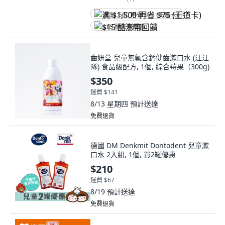
满 $1,500 再省 $75 (王道卡)
$15 酷澎幣回饋
齒妍堂 兒童無氟含鈣健齒漱口水 (汪汪
隊) 食品級配方, 1個, 綜合莓果（300g)
$350
運費 $141
8/13 星期四
預計送達
免費退貨
德國 DM Denkmit Dontodent 兒童漱
口水 2入組, 1個, 買2罐優惠
$210
運費 $67
8/19
預計送達
免費退貨