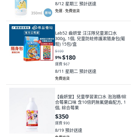
8/12 星期三
預計送達
免運 ∙ 免費退貨
Lab52 齒妍堂 汪汪隊兒童漱口水
300g, 1個, 兒童防蛀修護漱隨身包(葡
萄) 15包/盒
$199
$180
9
%
運費 $67
8/11 星期二
預計送達
免費退貨
【齒妍堂】兒童學習漱口水 泡泡糖/綜
合莓果口味 含10倍鈣無氟健齒配方, 1
個, 綜合莓果
$350
運費 $90
8/19
預計送達