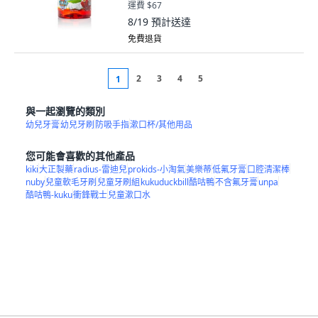
運費 $67
8/19
預計送達
免費退貨
2
3
4
5
1
與一起瀏覽的類別
幼兒牙膏
幼兒牙刷
防吸手指
漱口杯/其他用品
您可能會喜歡的其他產品
kiki
大正製藥
radius-雷迪兒
prokids-小淘氣
美樂蒂
低氟牙膏
口腔清潔棒
nuby
兒童軟毛牙刷
兒童牙刷組
kukuduckbill酷咕鴨
不含氟牙膏
unpa
酷咕鴨-kuku
衝鋒戰士
兒童漱口水