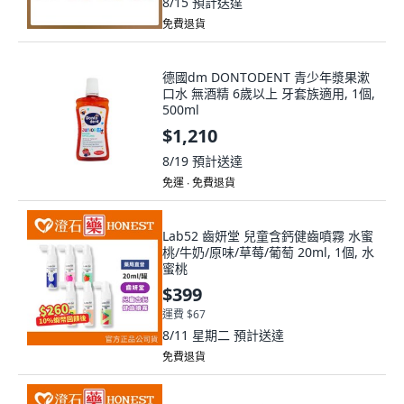
8/15
預計送達
免費退貨
德國dm DONTODENT 青少年漿果漱
口水 無酒精 6歲以上 牙套族適用, 1個,
500ml
$1,210
8/19
預計送達
免運 ∙ 免費退貨
Lab52 齒妍堂 兒童含鈣健齒噴霧 水蜜
桃/牛奶/原味/草莓/葡萄 20ml, 1個, 水
蜜桃
$399
運費 $67
8/11 星期二
預計送達
免費退貨