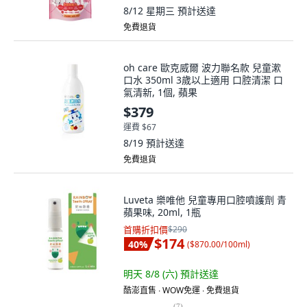
8/12 星期三
預計送達
免費退貨
oh care 歐克威爾 波力聯名款 兒童漱
口水 350ml 3歲以上適用 口腔清潔 口
氣清新, 1個, 蘋果
$379
運費 $67
8/19
預計送達
免費退貨
Luveta 樂唯他 兒童專用口腔噴護劑 青
蘋果味, 20ml, 1瓶
首購折扣價
$290
$174
40
%
(
$870.00/100ml
)
明天 8/8 (六)
預計送達
酷澎直售 ∙ WOW免運 ∙ 免費退貨
(
7
)