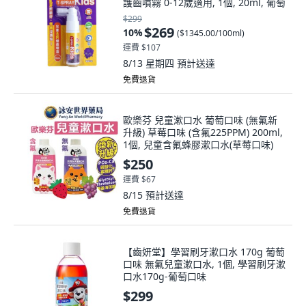
護齒噴霧 0-12歲適用, 1個, 20ml, 葡萄
$299
$269
10
%
(
$1345.00/100ml
)
運費 $107
8/13 星期四
預計送達
免費退貨
歐樂芬 兒童漱口水 葡萄口味 (無氟新
升級) 草莓口味 (含氟225PPM) 200ml,
1個, 兒童含氟蜂膠漱口水(草莓口味)
$250
運費 $67
8/15
預計送達
免費退貨
【齒妍堂】學習刷牙漱口水 170g 葡萄
口味 無氟兒童漱口水, 1個, 學習刷牙漱
口水170g-葡萄口味
$299