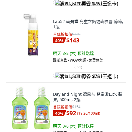
满 $1,500 再省 $75 (王道卡)
Lab52 齒妍堂 兒童含鈣健齒噴霧 葡萄,
1瓶
首購折扣價
$239
$143
40
%
明天 8/8 (六)
預計送達
酷澎直售 ∙ WOW免運 ∙ 免費退貨
(
871
)
满 $1,500 再省 $75 (王道卡)
Day and Night 德恩奈 兒童漱口水 蘋
果, 500ml, 2瓶
首購折扣價
$154
$92
40
%
(
$9.20/100ml
)
明天 8/8 (六)
預計送達