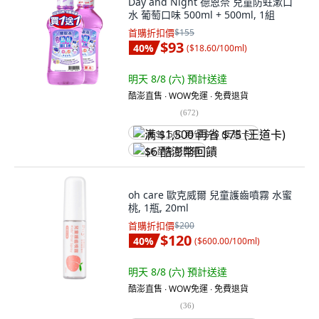
Day and Night 德恩奈 兒童防蛀漱口
水 葡萄口味 500ml + 500ml, 1組
首購折扣價
$155
$93
40
%
(
$18.60/100ml
)
明天 8/8 (六)
預計送達
酷澎直售 ∙ WOW免運 ∙ 免費退貨
(
672
)
满 $1,500 再省 $75 (王道卡)
$6 酷澎幣回饋
oh care 歐克威爾 兒童護齒噴霧 水蜜
桃, 1瓶, 20ml
首購折扣價
$200
$120
40
%
(
$600.00/100ml
)
明天 8/8 (六)
預計送達
酷澎直售 ∙ WOW免運 ∙ 免費退貨
(
36
)