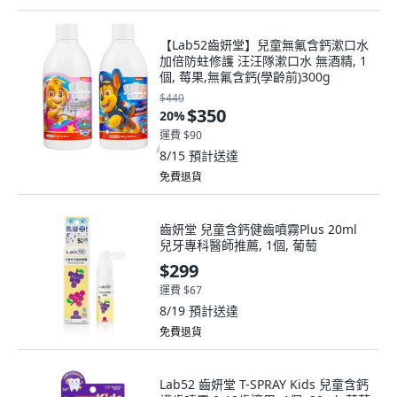
【Lab52齒妍堂】兒童無氟含鈣漱口水
加倍防蛀修護 汪汪隊漱口水 無酒精, 1
個, 莓果,無氟含鈣(學齡前)300g
$440
$350
20
%
運費 $90
8/15
預計送達
免費退貨
齒妍堂 兒童含鈣健齒噴霧Plus 20ml
兒牙專科醫師推薦, 1個, 葡萄
$299
運費 $67
8/19
預計送達
免費退貨
Lab52 齒妍堂 T-SPRAY Kids 兒童含鈣