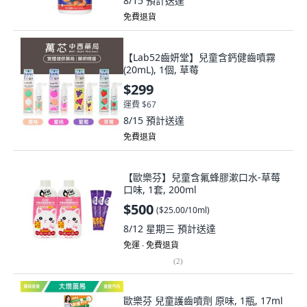
8/15
預計送達
免費退貨
【Lab52齒妍堂】兒童含鈣健齒噴霧
(20mL), 1個, 草莓
$299
運費 $67
8/15
預計送達
免費退貨
【歐樂芬】兒童含氟蜂膠漱口水-草莓
口味, 1套, 200ml
$500
(
$25.00/10ml
)
8/12 星期三
預計送達
免運 ∙ 免費退貨
(
2
)
歐樂芬 兒童護齒噴劑 原味, 1瓶, 17ml