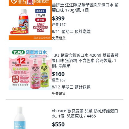
齒妍堂 汪汪隊兒童學習刷牙漱口水 葡
萄口味 170g/瓶, 1個
$399
運費 $67
8/11 星期二
預計送達
免費退貨
T.KI 兒童含氟漱口水 420ml 草莓青蘋
果口味 無酒精 不含色素 台灣製造, 1
個, 青蘋果
$160
運費 $67
8/12 星期三
預計送達
免費退貨
oh care 歐克威爾 兒童 防蛀修護漱口
水, 1個, 兒童原味 / 4465
$550