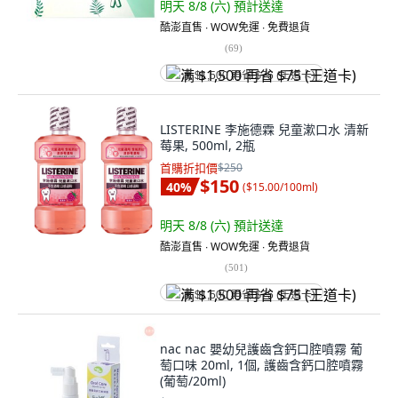
明天 8/8 (六)
預計送達
酷澎直售 ∙ WOW免運 ∙ 免費退貨
(
69
)
满 $1,500 再省 $75 (王道卡)
LISTERINE 李施德霖 兒童漱口水 清新
莓果, 500ml, 2瓶
首購折扣價
$250
$150
40
%
(
$15.00/100ml
)
明天 8/8 (六)
預計送達
酷澎直售 ∙ WOW免運 ∙ 免費退貨
(
501
)
满 $1,500 再省 $75 (王道卡)
nac nac 嬰幼兒護齒含鈣口腔噴霧 葡
萄口味 20ml, 1個, 護齒含鈣口腔噴霧
(葡萄/20ml)