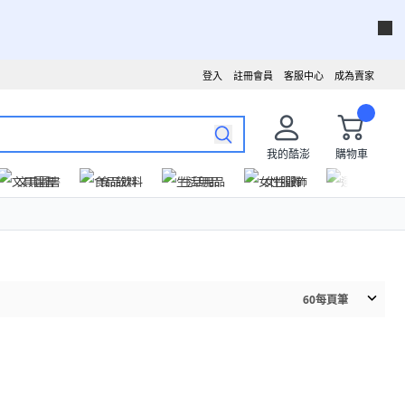
登入
註冊會員
客服中心
成為賣家
我的酷澎
購物車
文具圖書
食品飲料
生活用品
女性服飾
運動戶外
60
每頁筆