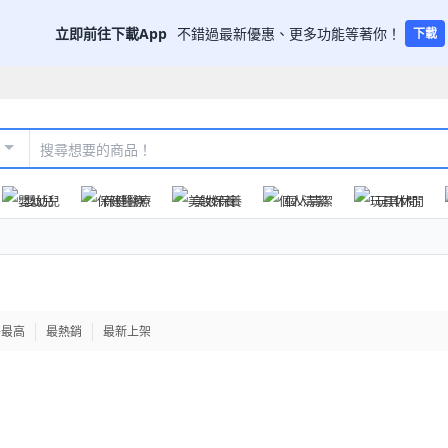
立即前往下載App
不錯過最新優惠、更多功能等著你！
下載
嬰幼兒
保健醫療
美妝保養
個人清潔
玩具休閒
格最高
最熱銷
最新上架