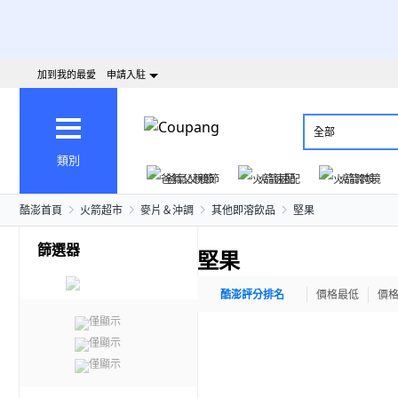
加到我的最愛
申請入駐
全部
類別
爸氣父親節
火箭速配
火箭跨境
酷澎首頁
火箭超市
麥片＆沖調
其他即溶飲品
堅果
篩選器
堅果
酷澎評分排名
價格最低
價
僅顯示
僅顯示
僅顯示