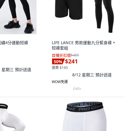
字刺繡4分運動短褲
LIFE LANCE 男款運動九分緊身褲 +
短褲套組
首購折扣價
$485
$241
50
%
運費 $195
12 星期三
預計送達
8/12 星期三
預計送達
WOW免運
)
(
545
)