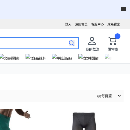
登入
註冊會員
客服中心
成為賣家
我的酷澎
購物車
文具圖書
食品飲料
生活用品
女性服飾
運動戶外
60
每頁筆