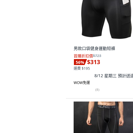
男款口袋健身運動短褲
首購折扣價
$723
$313
56
%
運費 $195
8/12 星期三
預計送
WOW免運
(
8
)