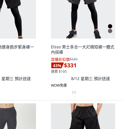
士運動健身跑步緊身褲一
Elsso 男士多合一大尺碼短褲一體式
內搭褲
首購折扣價
$585
$331
43
%
運費 $195
12 星期三
預計送達
8/12 星期三
預計送達
WOW免運
(
1
)