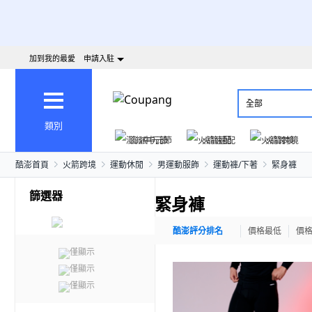
加到我的最愛
申請入駐
全部
類別
澎派中元節
火箭速配
火箭跨境
酷澎首頁
火箭跨境
運動休閒
男運動服飾
運動褲/下著
緊身褲
篩選器
緊身褲
酷澎評分排名
價格最低
價
僅顯示
僅顯示
僅顯示