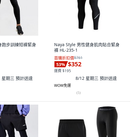
款健身跑步訓練短褲緊身
Naya Style 男性健身肌肉貼合緊身
褲 HL-235-1
首購折扣價
$761
$352
53
%
運費 $195
12 星期三
預計送達
8/12 星期三
預計送達
WOW免運
(
5
)