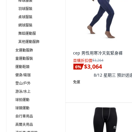
棒球服裝
羽球服裝
桌球服裝
網球服裝
舞蹈運動服
其他運動服飾
女運動服飾
cep 男性用寒冷天氣緊身褲
童運動服裝
首購折扣價
$3,264
$3,064
6
%
運動鞋類
8/12 星期三
預計送
健身/瑜珈
免運
登山/戶外
游泳/水上
球拍運動
球類運動
自行車用品
高爾夫用品