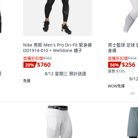
Nike 男款 Men's Pro Dri-Fit 緊身褲
男士籃球 足球 
DD1914-010 + Welldone 襪子
身褲
首購折扣價
$960
首購折扣價
$594
$760
$256
20
%
56
%
運費 $195
達
8/12 星期三
預計送達
8/
免運
WOW免運
(
9
)