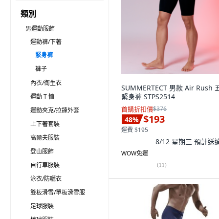
類別
男運動服飾
運動褲/下著
緊身褲
褲子
內衣/衛生衣
SUMMERTECT 男款 Air Rush
緊身褲 STPS2514
運動 T 恤
首購折扣價
$376
運動夾克/拉鍊外套
$193
48
%
上下著套裝
運費 $195
高爾夫服裝
8/12 星期三
預計送
登山服飾
WOW免運
自行車服裝
(
11
)
泳衣/防曬衣
雙板滑雪/單板滑雪服
足球服裝