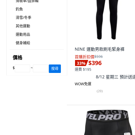
滑板車/直排輪
釣魚
滑雪/冬季
其他運動
運動用品
健身補給
NINE 運動男款刷毛緊身褲
首購折扣價
$596
價格
$396
33
%
$
~
搜尋
運費 $195
8/12 星期三
預計送
WOW免運
(
20
)