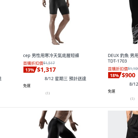
cep 男性用寒冷天氣底層短褲
DEUX 釣魚 男
TDT-1703
首購折扣價
$1,517
$1,317
首購折扣價
$1,10
13
%
$900
18
%
達
8/12 星期三
預計送達
8/
免運
免運
(
1
)
(
1
)