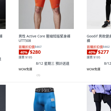
褲
男性 Active Core 壓縮短版緊身褲
Goodif 男
UTT508
褲
首購折扣價
$467
首購折扣價
$462
$280
$277
40
%
40
%
運費 $195
運費 $195
達
8/12 星期三
預計送達
8/
WOW免運
WOW免運
(
1
)