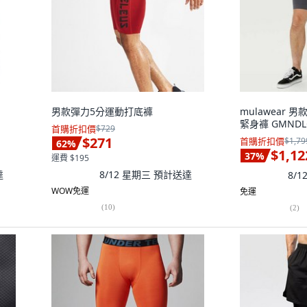
男款彈力5分運動打底褲
mulawear 男
緊身褲 GMNDL
首購折扣價
$729
$271
首購折扣價
$1,79
62
%
$1,12
37
%
運費 $195
達
8/12 星期三
預計送達
8/
WOW免運
免運
(
10
)
(
2
)