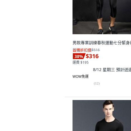
男款專業訓練春秋運動七分緊身
首購折扣價
$516
$316
38
%
運費 $195
8/12 星期三
預計送
WOW免運
(
12
)