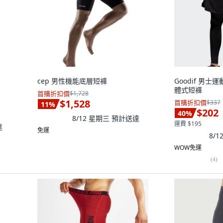
cep 男性機能底層短褲
Goodif 男
體式短褲
首購折扣價
$1,728
$1,528
首購折扣價
$337
11
%
$202
40
%
8/12 星期三
預計送達
運費 $195
達
免運
8/
WOW免運
(
4
)