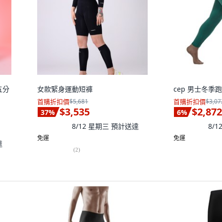
 五分
女款緊身運動短褲
cep 男士冬季
首購折扣價
$5,681
首購折扣價
$3,07
$3,535
$2,872
37
%
6
%
8/12 星期三
預計送達
8/
免運
免運
達
(
2
)