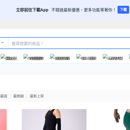
立即前往下載App
不錯過最新優惠、更多功能等著你！
下載
嬰幼兒
保健醫療
美妝保養
個人清潔
玩具休閒
格最高
最熱銷
最新上架