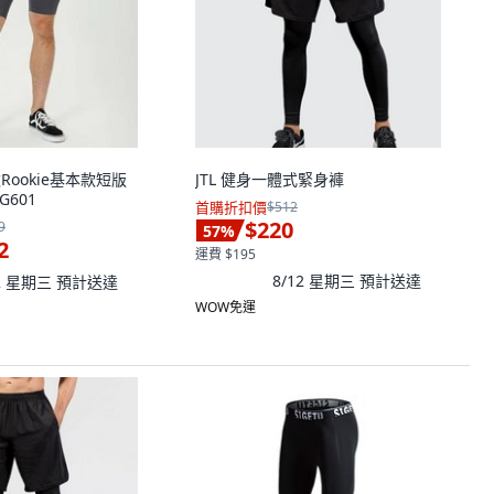
款Rookie基本款短版
JTL 健身一體式緊身褲
G601
首購折扣價
$512
$220
9
57
%
2
運費 $195
8/12 星期三
預計送達
12 星期三
預計送達
WOW免運