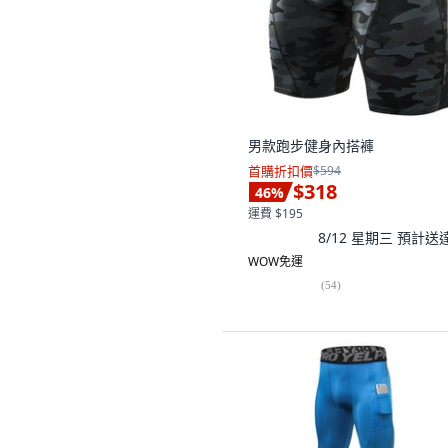
男款跑步健身內搭褲
首購折扣價
$594
$318
46
%
運費 $195
8/12 星期三
預計送
WOW免運
(
54
)