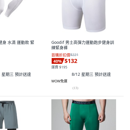
健身 水滴 運動款 緊
Goodif 男士高彈力運動跑步健身訓
練緊身褲
首購折扣價
$221
$132
40
%
運費 $195
12 星期三
預計送達
8/12 星期三
預計送達
WOW免運
(
13
)