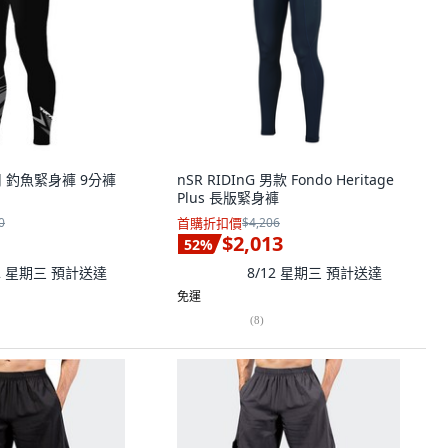
用 釣魚緊身褲 9分褲
nSR RIDInG 男款 Fondo Heritage
Plus 長版緊身褲
0
首購折扣價
$4,206
$2,013
52
%
12 星期三
預計送達
8/12 星期三
預計送達
免運
(
8
)