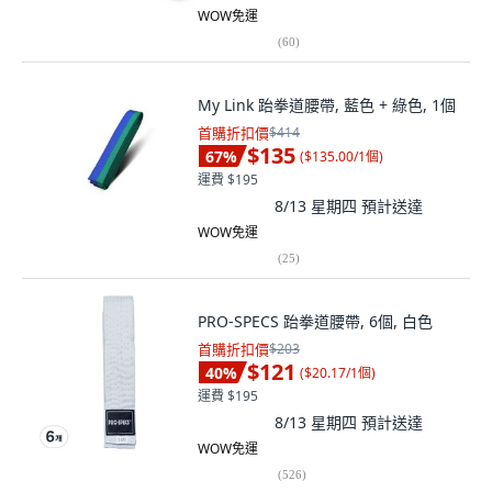
WOW免運
(
60
)
My Link 跆拳道腰帶, 藍色 + 綠色, 1個
首購折扣價
$414
$135
67
%
(
$135.00/1個
)
運費 $195
8/13 星期四
預計送達
WOW免運
(
25
)
PRO-SPECS 跆拳道腰帶, 6個, 白色
首購折扣價
$203
$121
40
%
(
$20.17/1個
)
運費 $195
8/13 星期四
預計送達
WOW免運
(
526
)