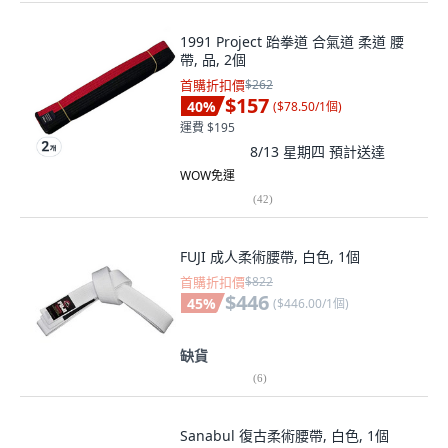
1991 Project 跆拳道 合氣道 柔道 腰
帶, 品, 2個
首購折扣價
$262
$157
40
%
(
$78.50/1個
)
運費 $195
8/13 星期四
預計送達
WOW免運
(
42
)
FUJI 成人柔術腰帶, 白色, 1個
首購折扣價
$822
$446
45
%
(
$446.00/1個
)
缺貨
(
6
)
Sanabul 復古柔術腰帶, 白色, 1個