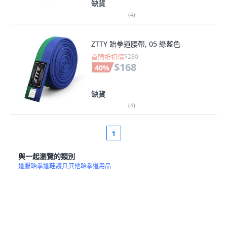
缺貨
(
4
)
ZTTY 跆拳道腰帶, 05 綠藍色
首購折扣價
$280
$168
40
%
缺貨
(
4
)
1
與一起瀏覽的類別
道服
跆拳道鞋
護具
其他跆拳道用品