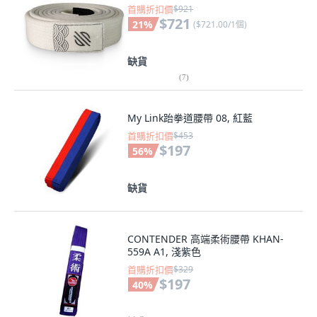
首購折扣價
$921
$721
21
%
(
$721.00/1個
)
缺貨
(
7
)
My Link跆拳道腰帶 08, 紅藍
首購折扣價
$453
$197
56
%
缺貨
CONTENDER 高端柔術腰帶 KHAN-
559A A1, 淺紫色
首購折扣價
$329
$197
40
%