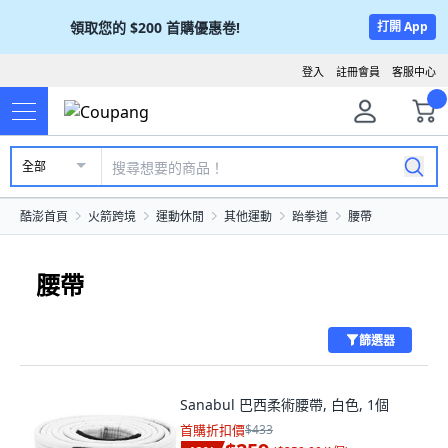
領取您的
$200
首購優惠卷!
打開 App
登入
註冊會員
客服中心
全部
酷澎首頁
火箭跨境
運動休閒
其他運動
跆拳道
腰帶
腰帶
篩選器
Sanabul 巴西柔術腰帶, 白色, 1個
首購折扣價
$433