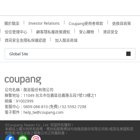
Investor Relations
關於酷澎
Coupang使用者條款
退換貨政策
信任管理中心
顧客隱私權政策通知
安心購物
資訊安全
資訊安全及隱私保護認證
加入酷澎商城
Global Site
公司名稱：酷澎股份有限公司
聯繫地址：11049 台北市信義區信義路五段7號13樓之1
統編：91002999
客服中心：0809-088-810 (免費) / 02-5592-7298
電子郵件：help_tw@coupang.com
©Coupang Taiwan Co., Ltd. 保留所有權利。
本網站上顯示的所有商標、標誌和服務標誌均為酷澎股份有限公司和/或其在美國和其
他國家/地區註冊之關聯公司之所屬財產。