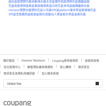
組合盆栽
塑膠花器
自動澆水器
水泥盆
擺件底座
透明花盆
園藝盆栽
花盆底座
透明盆栽
盆栽容器
透氣盆
白色花盆
多肉盆器
園藝排水板
moriann
塑膠水盤
塑料花盆
小花器
5吋盆
plafarm
薰衣草盆栽
玻璃花盆
3吋盆
空氣鳳梨盆栽
瓷盆
輕石
底盤
仙人掌盆栽
水草盆
盆栽花器
Investor Relations
關於酷澎
Coupang使用者條款
退換貨政策
信任管理中心
顧客隱私權政策通知
安心購物
資訊安全
資訊安全及隱私保護認證
加入酷澎商城
Global Site