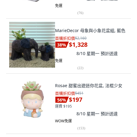
免運
(
76
)
MarieDecor 母象與小象花盆組, 藍色
首購折扣價
$2,160
$1,328
38
%
8/10 星期一
預計送達
免運
(
22
)
Rosae 甜蜜出遊迷你花盆, 法棍少女
首購折扣價
$451
$197
56
%
運費 $195
8/10 星期一
預計送達
WOW免運
(
153
)