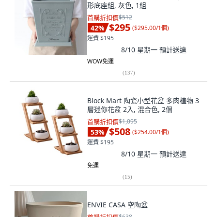
形底座組, 灰色, 1組
首購折扣價
$512
$295
42
%
(
$295.00/1個
)
運費 $195
8/10 星期一
預計送達
WOW免運
(
137
)
Block Mart 陶瓷小型花盆 多肉植物 3
層迷你花盆 2入, 混合色, 2個
首購折扣價
$1,095
$508
53
%
(
$254.00/1個
)
運費 $195
8/10 星期一
預計送達
免運
(
15
)
ENVIE CASA 空陶盆
$638