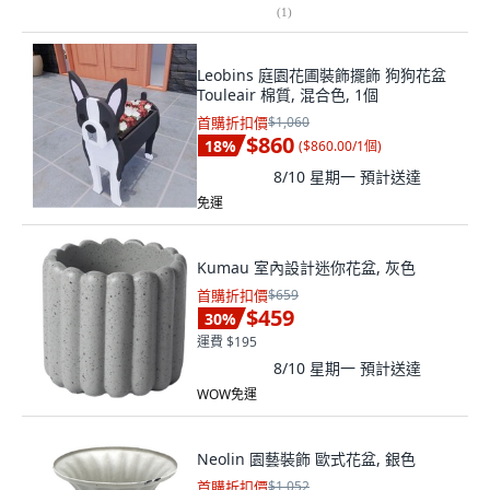
(
1
)
Leobins 庭園花圃裝飾擺飾 狗狗花盆
Touleair 棉質, 混合色, 1個
首購折扣價
$1,060
$860
18
%
(
$860.00/1個
)
8/10 星期一
預計送達
免運
Kumau 室內設計迷你花盆, 灰色
首購折扣價
$659
$459
30
%
運費 $195
8/10 星期一
預計送達
WOW免運
Neolin 園藝裝飾 歐式花盆, 銀色
首購折扣價
$1,052