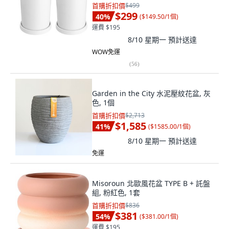
首購折扣價
$499
$299
40
%
(
$149.50/1個
)
運費 $195
8/10 星期一
預計送達
WOW免運
(
56
)
Garden in the City 水泥壓紋花盆, 灰
色, 1個
首購折扣價
$2,713
$1,585
41
%
(
$1585.00/1個
)
8/10 星期一
預計送達
免運
Misoroun 北歐風花盆 TYPE B + 託盤
組, 粉紅色, 1套
首購折扣價
$836
$381
54
%
(
$381.00/1個
)
運費 $195