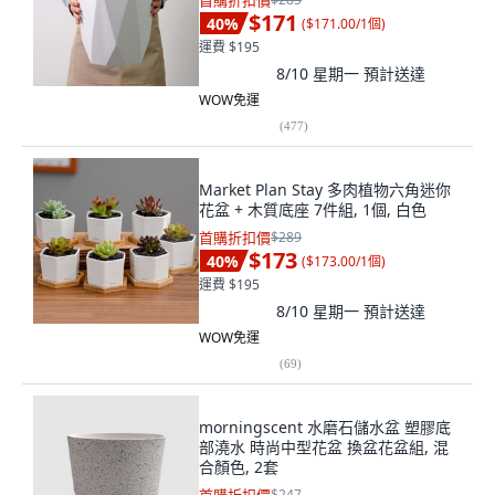
首購折扣價
$171
40
%
(
$171.00/1個
)
運費 $195
8/10 星期一
預計送達
WOW免運
(
477
)
Market Plan Stay 多肉植物六角迷你
花盆 + 木質底座 7件組, 1個, 白色
首購折扣價
$289
$173
40
%
(
$173.00/1個
)
運費 $195
8/10 星期一
預計送達
WOW免運
(
69
)
morningscent 水磨石儲水盆 塑膠底
部澆水 時尚中型花盆 換盆花盆組, 混
合顏色, 2套
$247