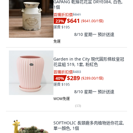
GAPANG 乾燥花花盆 DRYE084, 白色,
1個
首購折扣價
$841
$641
23
%
(
$641.00/1個
)
運費 $195
8/10 星期一
預計送達
免運
Garden in the City 現代圓形條紋皇冠
花盆組 519, 1套, 粉紅色
首購折扣價
$483
$289
40
%
(
$289.00/1個
)
運費 $195
8/10 星期一
預計送達
WOW免運
(
13
)
SOFTHOLIC 長頸鹿多肉植物迷你花盆,
單一顏色, 1個