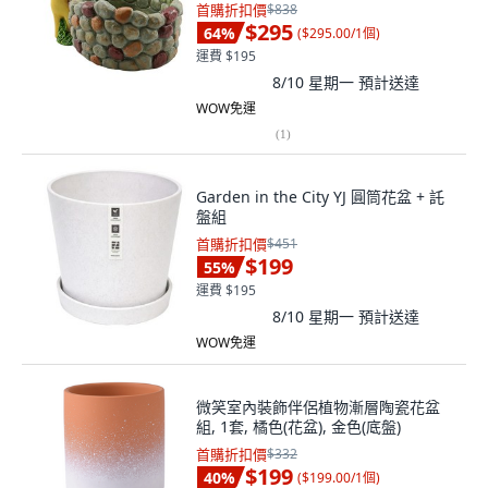
首購折扣價
$838
$295
64
%
(
$295.00/1個
)
運費 $195
8/10 星期一
預計送達
WOW免運
(
1
)
Garden in the City YJ 圓筒花盆 + 託
盤組
首購折扣價
$451
$199
55
%
運費 $195
8/10 星期一
預計送達
WOW免運
微笑室內裝飾伴侶植物漸層陶瓷花盆
組, 1套, 橘色(花盆), 金色(底盤)
首購折扣價
$332
$199
40
%
(
$199.00/1個
)