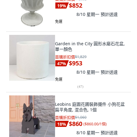
$852
19
%
8/10 星期一
預計送達
免運
Garden in the City 圓形水磨石花盆,
單一顏色
首購折扣價
$1,829
$953
47
%
8/10 星期一
預計送達
免運
(
47
)
Leobins 庭園花圃裝飾擺件 小狗花盆
扁平角度, 混合色, 1個
首購折扣價
$1,060
$860
18
%
(
$860.00/1個
)
8/10 星期一
預計送達