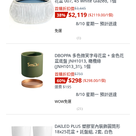
花盆 007, 45 White Glazed, 1個
首購折扣價
$3,445
$2,119
38
%
(
$2119.00/1個
)
8/10 星期一
預計送達
免運
(
1
)
DBOPPA 多色微笑字母花盆 + 金色花
盆底盤 JNH1013, 橄欖綠
(JNH1013_31), 1個
首購折扣價
$759
$298
60
%
(
$298.00/1個
)
運費 $195
8/10 星期一
預計送達
WOW免運
(
21
)
DAILED PLUS 塑膠室內裝飾圓筒形
18x25花盆 + 託盤組, 2套, 白色