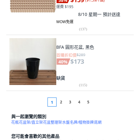
58
%
(
$1.59/1個
)
運費 $195
8/10 星期一
預計送達
WOW免運
(
137
)
BFA 圓形花盆, 黑色
首購折扣價
$289
$173
40
%
缺貨
(
115
)
2
3
4
5
1
與一起瀏覽的類別
花瓶
花盆架/直立架
花盆整理架
水盤
名牌/植物掛牌
底網
您可能會喜歡的其他產品