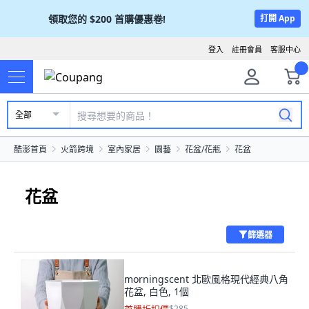
領取您的
$200
首購優惠卷!
打開 App
登入
註冊會員
客服中心
全部
酷澎首頁
火箭跨境
室內家居
園藝
花盆/花瓶
花盆
花盆
篩選器
morningscent 北歐風格現代經典八角
花盆, 白色, 1個
$285