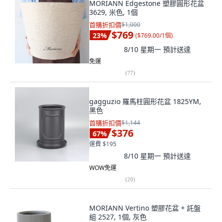
MORIANN Edgestone 塑膠圓形花盆
3629, 米色, 1個
首購折扣價
$1,000
$769
23
%
(
$769.00/1個
)
8/10 星期一
預計送達
免運
(
77
)
gagguzio 羅馬柱圓形花盆 1825YM,
黑色
首購折扣價
$1,144
$376
67
%
運費 $195
8/10 星期一
預計送達
WOW免運
(
20
)
MORIANN Vertino 塑膠花盆 + 託盤
組 2527, 1個, 灰色