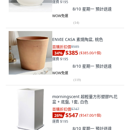
運費 $195
8/10 星期一
預計送達
WOW免運
(
14
)
ENVIE CASA 素燒陶盆, 桃色
首購折扣價
$585
$385
34
%
(
$385.00/1個
)
運費 $195
8/10 星期一
預計送達
WOW免運
(
119
)
morningscent 超輕量方形塑膠PL花
盆 + 底盤, 1套, 白色
首購折扣價
$747
$547
26
%
(
$547.00/1個
)
運費 $195
8/10 星期一
預計送達