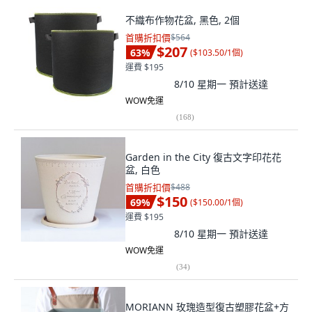
不織布作物花盆, 黑色, 2個
首購折扣價
$564
$207
63
%
(
$103.50/1個
)
運費 $195
8/10 星期一
預計送達
WOW免運
(
168
)
Garden in the City 復古文字印花花
盆, 白色
首購折扣價
$488
$150
69
%
(
$150.00/1個
)
運費 $195
8/10 星期一
預計送達
WOW免運
(
34
)
MORIANN 玫瑰造型復古塑膠花盆+方