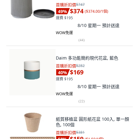
首購折扣價
$747
$374
49
%
(
$374.00/1個
)
運費 $195
8/10 星期一
預計送達
WOW免運
(
44
)
Daim 多功能簡約現代花盆, 藍色
首購折扣價
$282
$169
40
%
運費 $195
8/10 星期一
預計送達
WOW免運
(
22
)
紙質移植盆 圓形紙花盆 100入, 單一顏
色, 100個
首購折扣價
$381
$159