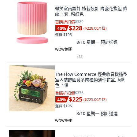
微笑室內設計 植栽設計 陶瓷花盆組 條
紋, 1套, 粉紅色
首購折扣價
$380
$228
40
%
(
$228.00/1個
)
運費 $195
8/10 星期一
預計送達
WOW免運
(
33
)
The Flow Commerce 經典收音機造型
室內裝飾園藝多肉植物迷你花盆, A綠
色, 1個
首購折扣價
$376
$225
40
%
(
$225.00/1個
)
運費 $195
8/10 星期一
預計送達
WOW免運