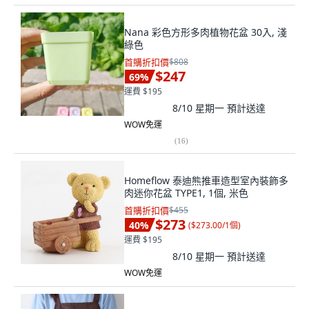
Nana 彩色方形多肉植物花盆 30入, 淺
綠色
首購折扣價
$808
$247
69
%
運費 $195
8/10 星期一
預計送達
WOW免運
(
16
)
Homeflow 泰迪熊推車造型室內裝飾多
肉迷你花盆 TYPE1, 1個, 米色
首購折扣價
$455
$273
40
%
(
$273.00/1個
)
運費 $195
8/10 星期一
預計送達
WOW免運