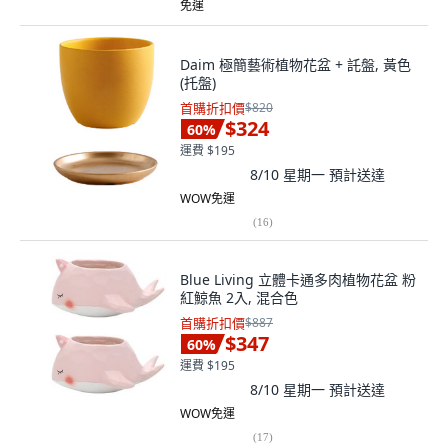
免運
Daim 極簡藝術植物花盆 + 託盤, 黃色
(托盤)
首購折扣價
$820
$324
60
%
運費 $195
8/10 星期一
預計送達
WOW免運
(
16
)
Blue Living 立體卡通多肉植物花盆 粉
紅鯨魚 2入, 混合色
首購折扣價
$887
$347
60
%
運費 $195
8/10 星期一
預計送達
WOW免運
(
17
)