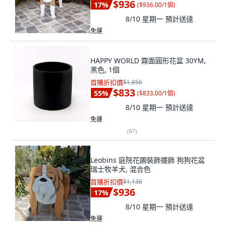
$936
17
%
(
$936.00/1個
)
8/10 星期一
預計送達
免運
HAPPY WORLD 霧面圓形花盆 30YM,
黑色, 1個
首購折扣價
$1,856
$833
55
%
(
$833.00/1個
)
8/10 星期一
預計送達
免運
(
67
)
Leobins 庭院花圃裝飾擺飾 狗狗花盆
瑞士牧羊犬, 混合色
首購折扣價
$1,136
$936
17
%
8/10 星期一
預計送達
免運