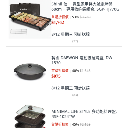
Shinil 信一 寬型家用特大號電烤盤
68cm + 專用收納袋組合, SGP-HJ770G
首購折扣價
53
%
$3,760
$1,762
8/12 星期三
預計送達
(
37
)
韓國 DAEWON 電動披薩烤盤, DW-
1530
首購折扣價
40
%
$1,646
$975
8/12 星期三
預計送達
(
83
)
MINIMAL LIFE STYLE 多功能料理盤,
RSF-1024TW
首購折扣價
45
%
$2,128