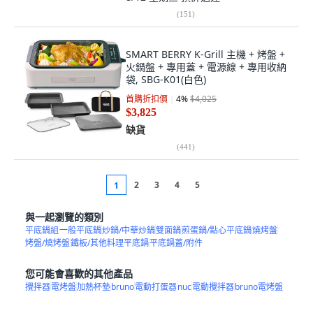
(
151
)
SMART BERRY K-Grill 主機 + 烤盤 +
火鍋盤 + 專用蓋 + 電源線 + 專用收納
袋, SBG-K01(白色)
首購折扣價
4
%
$4,025
$3,825
缺貨
(
441
)
2
3
4
5
1
與一起瀏覽的類別
平底鍋組
一般平底鍋
炒鍋/中華炒鍋
雙面鍋
煎蛋鍋/點心平底鍋
燒烤盤
烤盤/燒烤盤
鐵板/其他料理平底鍋
平底鍋蓋/附件
您可能會喜歡的其他產品
攪拌器
電烤盤
加熱杯墊
bruno
電動打蛋器
nuc
電動攪拌器
bruno電烤盤