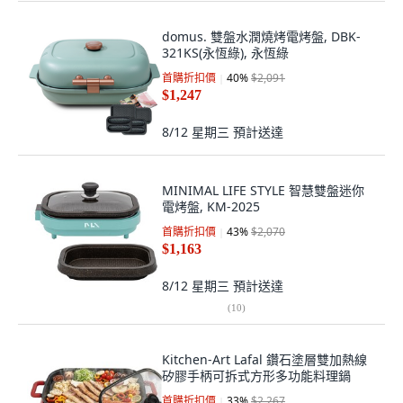
domus. 雙盤水潤燒烤電烤盤, DBK-
321KS(永恆綠), 永恆綠
首購折扣價
40
%
$2,091
$1,247
8/12 星期三
預計送達
MINIMAL LIFE STYLE 智慧雙盤迷你
電烤盤, KM-2025
首購折扣價
43
%
$2,070
$1,163
8/12 星期三
預計送達
(
10
)
Kitchen-Art Lafal 鑽石塗層雙加熱線
矽膠手柄可拆式方形多功能料理鍋
首購折扣價
33
%
$2,267