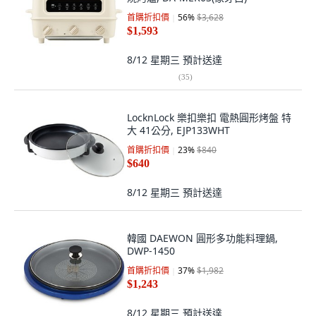
首購折扣價
56
%
$3,628
$1,593
8/12 星期三
預計送達
(
35
)
LocknLock 樂扣樂扣 電熱圓形烤盤 特
大 41公分, EJP133WHT
首購折扣價
23
%
$840
$640
8/12 星期三
預計送達
韓國 DAEWON 圓形多功能料理鍋,
DWP-1450
首購折扣價
37
%
$1,982
$1,243
8/12 星期三
預計送達