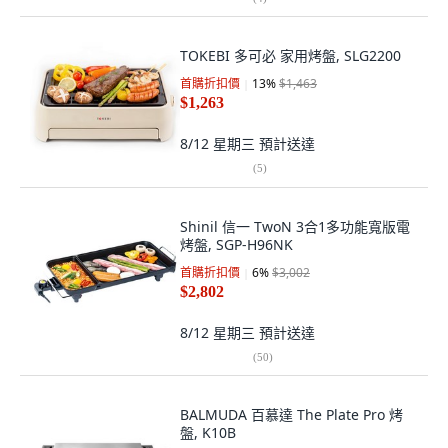
TOKEBI 多可必 家用烤盤, SLG2200
首購折扣價
13
%
$1,463
$1,263
8/12 星期三
預計送達
(
5
)
Shinil 信一 TwoN 3合1多功能寬版電
烤盤, SGP-H96NK
首購折扣價
6
%
$3,002
$2,802
8/12 星期三
預計送達
(
50
)
BALMUDA 百慕達 The Plate Pro 烤
盤, K10B