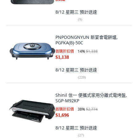
8/12 星期三
預計送達
(
9
)
PNPOONGNYUN 新宴會電餅爐,
PGFKA(B)-50C
首購折扣價
14
%
$1,338
$1,138
8/12 星期三
預計送達
(
229
)
Shinil 信一 便攜式家用分離式電烤盤,
SGP-M92KP
首購折扣價
38
%
$2,774
$1,696
8/12 星期三
預計送達
(
27
)