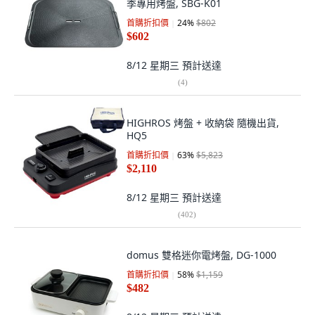
季專用烤盤, SBG-K01
首購折扣價
24
%
$802
$602
8/12 星期三
預計送達
(
4
)
HIGHROS 烤盤 + 收納袋 隨機出貨,
HQ5
首購折扣價
63
%
$5,823
$2,110
8/12 星期三
預計送達
(
402
)
domus 雙格迷你電烤盤, DG-1000
首購折扣價
58
%
$1,159
$482