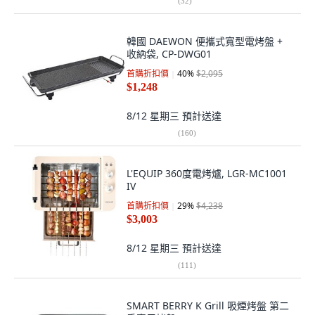
(
32
)
韓國 DAEWON 便攜式寬型電烤盤 +
收納袋, CP-DWG01
首購折扣價
40
%
$2,095
$1,248
8/12 星期三
預計送達
(
160
)
L'EQUIP 360度電烤爐, LGR-MC1001
IV
首購折扣價
29
%
$4,238
$3,003
8/12 星期三
預計送達
(
111
)
SMART BERRY K Grill 吸煙烤盤 第二