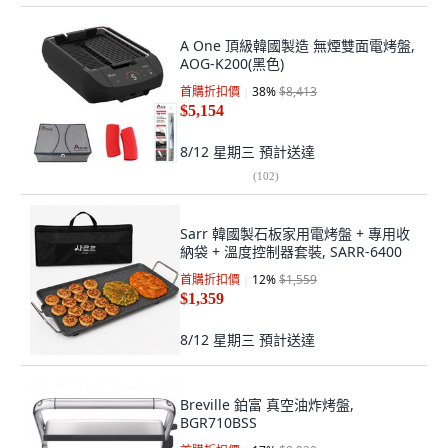
A One 頂級韓國製造 無煙雙面電烤盤,
AOG-K200(黑色)
首購折扣價
38
%
$8,413
$5,154
8/12 星期三
預計送達
(
102
)
Sarr 韓國製石板家用電烤盤 + 專用收
納袋 + 溫度控制器套裝, SARR-6400
首購折扣價
12
%
$1,559
$1,359
8/12 星期三
預計送達
Breville 鉑富 真空油炸烤盤,
BGR710BSS