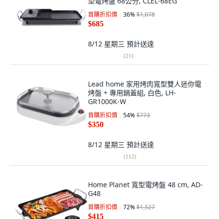
型電烤盤 68公分, CLEL-68EG
首購折扣價
36
%
$1,078
$685
8/12 星期三
預計送達
(
21
)
Lead home 家用烤肉寬型雙人迷你電
烤盤 + 專用鍋蓋組, 白色, LH-
GR1000K-W
首購折扣價
54
%
$773
$350
8/12 星期三
預計送達
(
112
)
Home Planet 寬型電烤盤 48 cm, AD-
G48
首購折扣價
72
%
$1,527
$415