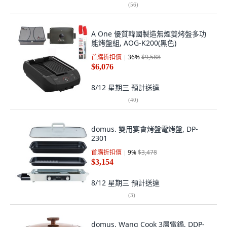
(
56
)
A One 優質韓國製造無煙雙烤盤多功
能烤盤組, AOG-K200(黑色)
首購折扣價
36
%
$9,588
$6,076
8/12 星期三
預計送達
(
40
)
domus. 雙用宴會烤盤電烤盤, DP-
2301
首購折扣價
9
%
$3,478
$3,154
8/12 星期三
預計送達
(
3
)
domus. Wang Cook 3層電鍋, DDP-