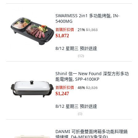
SWARMISS 2in1 多功能烤盤, IN-
5400MG
首購折扣價
21
%
$1,363
$1,072
8/12 星期三
預計送達
(
12
)
Shinil 信一 New Found 深型方形多功
能電烤盤, SPP-4100KP
首購折扣價
46
%
$2,326
$1,247
8/12 星期三
預計送達
(
1
)
DANMI 可折疊雙面烤箱多功能料理鍋
燒烤爐, DA-MEK03(象牙白)