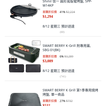
Shinil 信一 圓形寬版電烤盤, SPP-
W14KP
首購折扣價
41
%
$2,224
$1,294
8/12 星期三
預計送達
(
60
)
SMART BERRY K-Grill 附專用蓋,
SBG-01(BK)
首購折扣價
6
%
$3,289
$3,089
8/12 星期三
預計送達
(
741
)
SMART BERRY K Grill 第1季專用燒烤
烤盤, 單一商品
首購折扣價
27
%
$732
$532