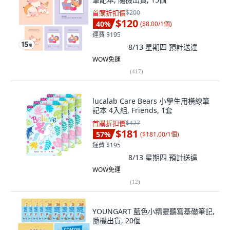
首購折扣價
$200
$120
40
%
(
$8.00/1個
)
運費 $195
8/13 星期四
預計送達
WOW免運
(
417
)
lucalab Care Bears 小學生用橫線筆
記本 4入組, Friends, 1套
首購折扣價
$427
$181
57
%
(
$181.00/1個
)
運費 $195
8/13 星期四
預計送達
WOW免運
(
12
)
YOUNGART 藍色小精靈聽寫基礎筆記,
隨機出貨, 20個