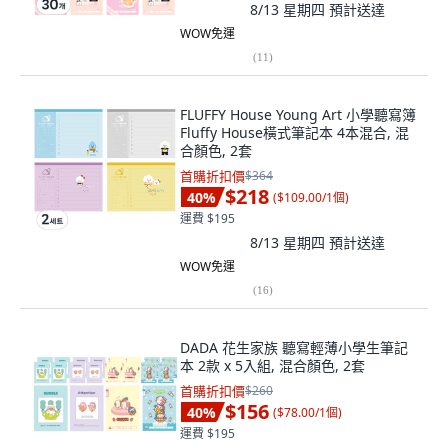
8/13 星期四
預計送達
WOW免運
(
11
)
FLUFFY House Young Art 小學聽寫簿
Fluffy House橫式筆記本 4本混合, 混
合顏色, 2套
首購折扣價
$364
$218
40
%
(
$109.00/1個
)
運費 $195
8/13 星期四
預計送達
WOW免運
(
16
)
DADA 花生家族 聽寫輕薄小學生筆記
本 2款 x 5入組, 混合顏色, 2套
首購折扣價
$260
$156
40
%
(
$78.00/1個
)
運費 $195