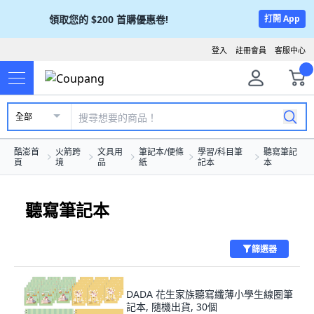
領取您的
$200
首購優惠卷!
打開 App
登入
註冊會員
客服中心
全部
酷澎首
火箭跨
文具用
筆記本/便條
學習/科目筆
聽寫筆記
頁
境
品
紙
記本
本
聽寫筆記本
篩選器
DADA 花生家族聽寫纖薄小學生線圈筆
記本, 隨機出貨, 30個