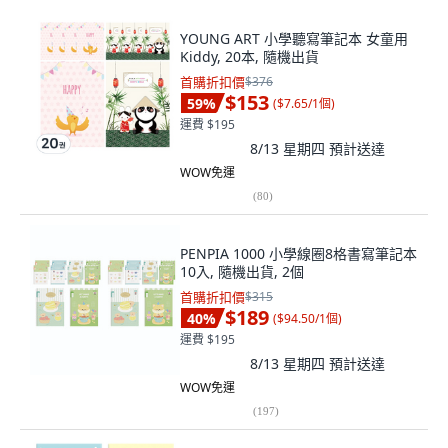
YOUNG ART 小學聽寫筆記本 女童用
Kiddy, 20本, 隨機出貨
首購折扣價
$376
$153
59
%
(
$7.65/1個
)
運費 $195
8/13 星期四
預計送達
WOW免運
(
80
)
PENPIA 1000 小學線圈8格書寫筆記本
10入, 隨機出貨, 2個
首購折扣價
$315
$189
40
%
(
$94.50/1個
)
運費 $195
8/13 星期四
預計送達
WOW免運
(
197
)