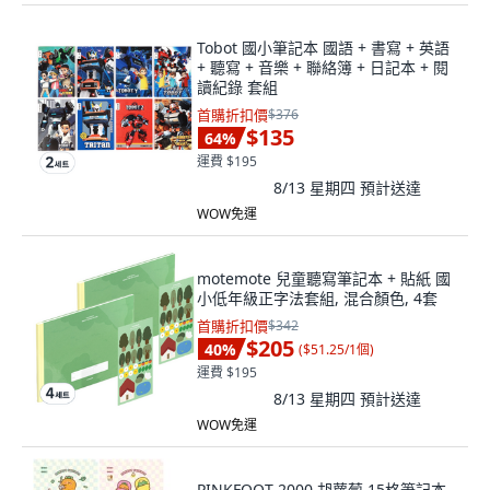
Tobot 國小筆記本 國語 + 書寫 + 英語
+ 聽寫 + 音樂 + 聯絡簿 + 日記本 + 閱
讀紀錄 套組
首購折扣價
$376
$135
64
%
運費 $195
8/13 星期四
預計送達
WOW免運
motemote 兒童聽寫筆記本 + 貼紙 國
小低年級正字法套組, 混合顏色, 4套
首購折扣價
$342
$205
40
%
(
$51.25/1個
)
運費 $195
8/13 星期四
預計送達
WOW免運
PINKFOOT 2000 胡蘿蔔 15格筆記本