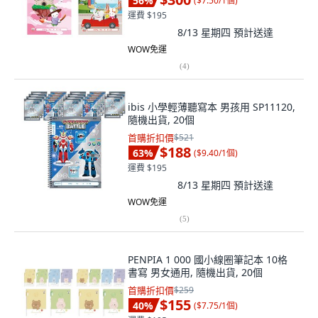
56
%
(
$7.50/1個
)
運費 $195
8/13 星期四
預計送達
WOW免運
(
4
)
ibis 小學輕薄聽寫本 男孩用 SP11120,
隨機出貨, 20個
首購折扣價
$521
$188
63
%
(
$9.40/1個
)
運費 $195
8/13 星期四
預計送達
WOW免運
(
5
)
PENPIA 1 000 國小線圈筆記本 10格
書寫 男女通用, 隨機出貨, 20個
首購折扣價
$259
$155
40
%
(
$7.75/1個
)