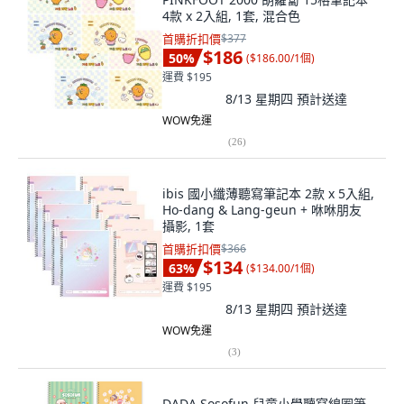
4款 x 2入組, 1套, 混合色
首購折扣價
$377
$186
50
%
(
$186.00/1個
)
運費 $195
8/13 星期四
預計送達
WOW免運
(
26
)
ibis 國小纖薄聽寫筆記本 2款 x 5入組,
Ho-dang & Lang-geun + 咻咻朋友
攝影, 1套
首購折扣價
$366
$134
63
%
(
$134.00/1個
)
運費 $195
8/13 星期四
預計送達
WOW免運
(
3
)
DADA Sosofun 兒童小學聽寫線圈筆