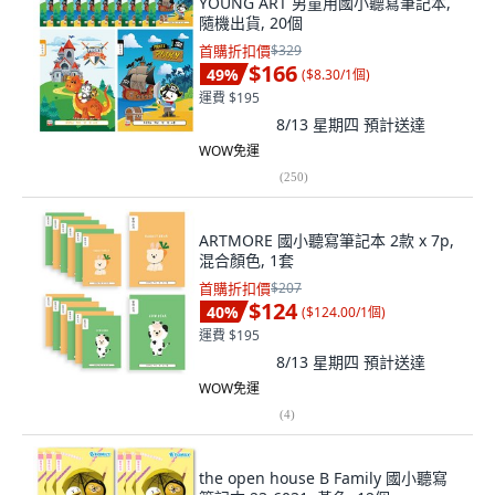
YOUNG ART 男童用國小聽寫筆記本,
隨機出貨, 20個
首購折扣價
$329
$166
49
%
(
$8.30/1個
)
運費 $195
8/13 星期四
預計送達
WOW免運
(
250
)
ARTMORE 國小聽寫筆記本 2款 x 7p,
混合顏色, 1套
首購折扣價
$207
$124
40
%
(
$124.00/1個
)
運費 $195
8/13 星期四
預計送達
WOW免運
(
4
)
the open house B Family 國小聽寫