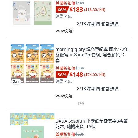
首購折扣價
$549
$183
66
%
(
$18.30/1個
)
運費 $195
8/13 星期四
預計送達
WOW免運
morning glory 填充筆記本 國小1-2年
級聽寫 A 2種 x 3p 套組, 混合顏色, 2
套
首購折扣價
$338
$148
56
%
(
$74.00/1個
)
運費 $195
8/13 星期四
預計送達
WOW免運
(
34
)
DADA Sosofun 小學低年級寫字8格筆
記本, 隨機出貨, 15個
首購折扣價
$205