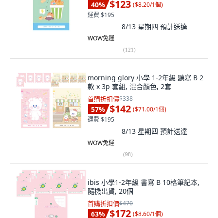
$123
40
%
(
$8.20/1個
)
運費 $195
8/13 星期四
預計送達
WOW免運
(
121
)
morning glory 小學 1-2年級 聽寫 B 2
款 x 3p 套組, 混合顏色, 2套
首購折扣價
$338
$142
57
%
(
$71.00/1個
)
運費 $195
8/13 星期四
預計送達
WOW免運
(
98
)
ibis 小學1-2年級 書寫 B 10格筆記本,
隨機出貨, 20個
首購折扣價
$470
$172
63
%
(
$8.60/1個
)