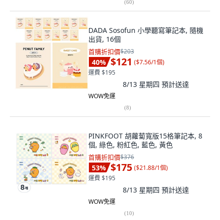
(
60
)
DADA Sosofun 小學聽寫筆記本, 隨機
出貨, 16個
首購折扣價
$203
$121
40
%
(
$7.56/1個
)
運費 $195
8/13 星期四
預計送達
WOW免運
(
8
)
PINKFOOT 胡蘿蔔寬版15格筆記本, 8
個, 綠色, 粉紅色, 藍色, 黃色
首購折扣價
$376
$175
53
%
(
$21.88/1個
)
運費 $195
8/13 星期四
預計送達
WOW免運
(
10
)