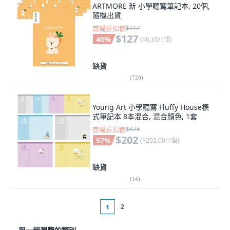
ARTMORE 新 小學聽寫筆記本, 20個,
隨機出貨
首購折扣價
$212
$127
40
%
(
$6.35/1個
)
缺貨
(
720
)
Young Art 小學聽寫 Fluffy House橫
式筆記本 8本混合, 混合顏色, 1套
首購折扣價
$476
$202
57
%
(
$202.00/1個
)
缺貨
(
14
)
2
1