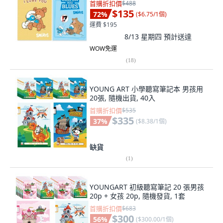
首購折扣價
$488
$135
72
%
(
$6.75/1個
)
運費 $195
8/13 星期四
預計送達
WOW免運
(
18
)
YOUNG ART 小學聽寫筆記本 男孩用
20張, 隨機出貨, 40入
首購折扣價
$535
$335
37
%
(
$8.38/1個
)
缺貨
(
1
)
YOUNGART 初級聽寫筆記 20 張男孩
20p + 女孩 20p, 隨機發貨, 1套
首購折扣價
$683
$300
56
%
(
$300.00/1個
)