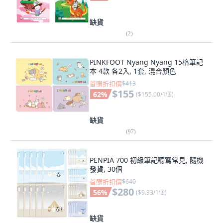
缺貨
(
2
)
PINKFOOT Nyang Nyang 15格筆記
本 4款 各2入, 1套, 混合顏色
首購折扣價
$413
$155
62
%
(
$155.00/1個
)
缺貨
(
97
)
PENPIA 700 初級筆記聽寫常見, 隨機
發貨, 30個
首購折扣價
$640
$280
56
%
(
$9.33/1個
)
缺貨