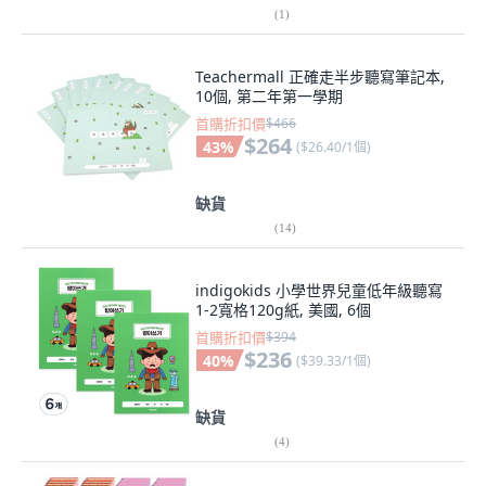
(
1
)
Teachermall 正確走半步聽寫筆記本,
10個, 第二年第一學期
首購折扣價
$466
$264
43
%
(
$26.40/1個
)
缺貨
(
14
)
indigokids 小學世界兒童低年級聽寫
1-2寬格120g紙, 美國, 6個
首購折扣價
$394
$236
40
%
(
$39.33/1個
)
缺貨
(
4
)