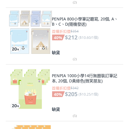
(
2
)
PENPIA 800小學筆記聽寫, 20個, A、
B、C、D(隨機發送)
首購折扣價
$354
$212
40
%
(
$10.60/1個
)
缺貨
(
2
)
PENPIA 1000小學14行無題裝訂筆記
本, 20個, D黃綠色(微笑朋友)
首購折扣價
$342
$205
40
%
(
$10.25/1個
)
缺貨
(
5
)