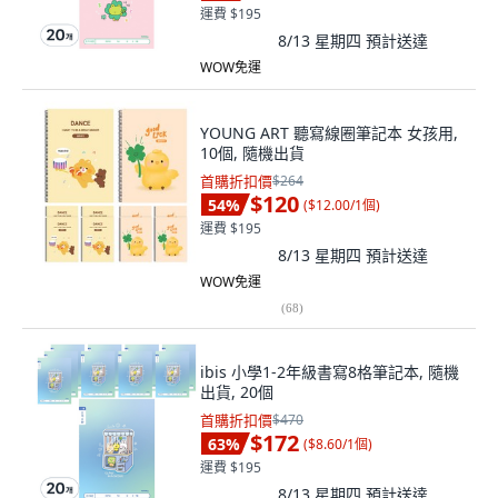
運費 $195
8/13 星期四
預計送達
WOW免運
YOUNG ART 聽寫線圈筆記本 女孩用,
10個, 隨機出貨
首購折扣價
$264
$120
54
%
(
$12.00/1個
)
運費 $195
8/13 星期四
預計送達
WOW免運
(
68
)
ibis 小學1-2年級書寫8格筆記本, 隨機
出貨, 20個
首購折扣價
$470
$172
63
%
(
$8.60/1個
)
運費 $195
8/13 星期四
預計送達