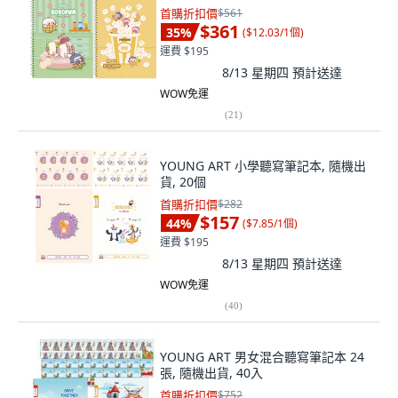
首購折扣價
$561
$361
35
%
(
$12.03/1個
)
運費 $195
8/13 星期四
預計送達
WOW免運
(
21
)
YOUNG ART 小學聽寫筆記本, 隨機出
貨, 20個
首購折扣價
$282
$157
44
%
(
$7.85/1個
)
運費 $195
8/13 星期四
預計送達
WOW免運
(
40
)
YOUNG ART 男女混合聽寫筆記本 24
張, 隨機出貨, 40入
首購折扣價
$752