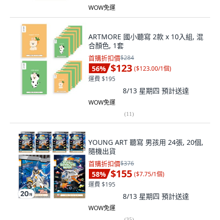
WOW免運
ARTMORE 國小聽寫 2款 x 10入組, 混
合顏色, 1套
首購折扣價
$284
$123
56
%
(
$123.00/1個
)
運費 $195
8/13 星期四
預計送達
WOW免運
(
11
)
YOUNG ART 聽寫 男孩用 24張, 20個,
隨機出貨
首購折扣價
$376
$155
58
%
(
$7.75/1個
)
運費 $195
8/13 星期四
預計送達
WOW免運
(
35
)