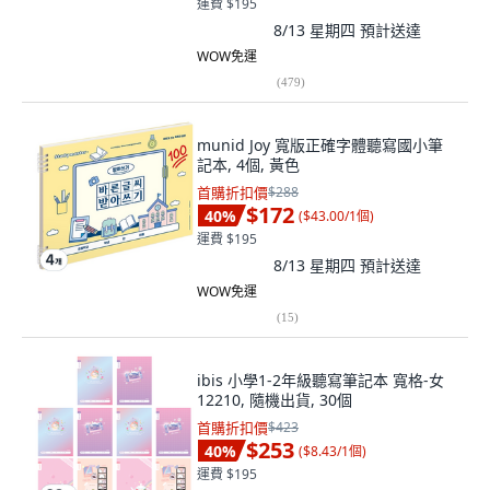
運費 $195
8/13 星期四
預計送達
WOW免運
(
479
)
munid Joy 寬版正確字體聽寫國小筆
記本, 4個, 黃色
首購折扣價
$288
$172
40
%
(
$43.00/1個
)
運費 $195
8/13 星期四
預計送達
WOW免運
(
15
)
ibis 小學1-2年級聽寫筆記本 寬格-女
12210, 隨機出貨, 30個
首購折扣價
$423
$253
40
%
(
$8.43/1個
)
運費 $195