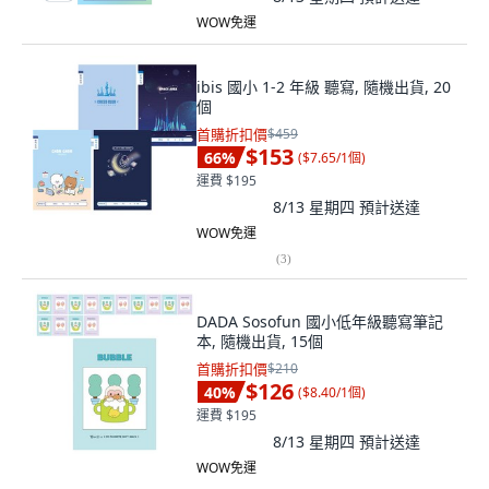
WOW免運
ibis 國小 1-2 年級 聽寫, 隨機出貨, 20
個
首購折扣價
$459
$153
66
%
(
$7.65/1個
)
運費 $195
8/13 星期四
預計送達
WOW免運
(
3
)
DADA Sosofun 國小低年級聽寫筆記
本, 隨機出貨, 15個
首購折扣價
$210
$126
40
%
(
$8.40/1個
)
運費 $195
8/13 星期四
預計送達
WOW免運