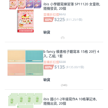
ibis 小學聽寫練習簿 SP11120 女童款,
隨機發貨, 20個
首購折扣價
$572
$225
60
%
(
$11.25/1個
)
缺貨
(
7
)
b fancy 橫書格子聽寫本 15格 20行 4
入, 乙組, 1套
首購折扣價
$338
$135
60
%
(
$135.00/1個
)
缺貨
(
340
)
ibis 國小1-2年級寫作A 10格筆記本,
隨機出貨, 20個