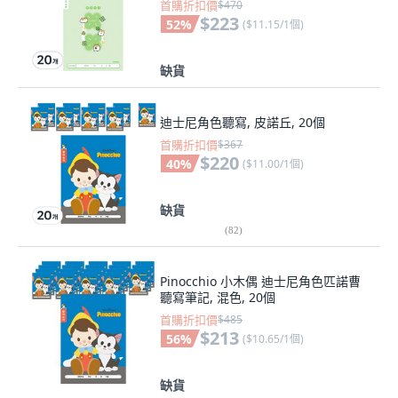
首購折扣價
$470
$223
52
%
(
$11.15/1個
)
缺貨
迪士尼角色聽寫, 皮諾丘, 20個
首購折扣價
$367
$220
40
%
(
$11.00/1個
)
缺貨
(
82
)
Pinocchio 小木偶 迪士尼角色匹諾曹
聽寫筆記, 混色, 20個
首購折扣價
$485
$213
56
%
(
$10.65/1個
)
缺貨