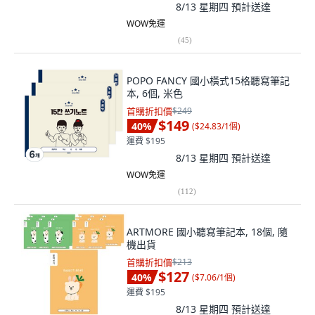
8/13 星期四
預計送達
WOW免運
(
45
)
POPO FANCY 國小橫式15格聽寫筆記
本, 6個, 米色
首購折扣價
$249
$149
40
%
(
$24.83/1個
)
運費 $195
8/13 星期四
預計送達
WOW免運
(
112
)
ARTMORE 國小聽寫筆記本, 18個, 隨
機出貨
首購折扣價
$213
$127
40
%
(
$7.06/1個
)
運費 $195
8/13 星期四
預計送達