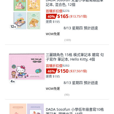
記本, 混合色, 12個
首購折扣價
$276
$165
40
%
(
$13.75/1個
)
運費 $195
8/13 星期四
預計送達
WOW免運
(
169
)
三麗鷗角色 15格 橫式筆記本 聽寫 句
子寫作 筆記本, Hello Kitty, 4個
首購折扣價
$282
$150
46
%
(
$37.50/1個
)
運費 $195
8/13 星期四
預計送達
WOW免運
(
90
)
DADA Sosofun 小學低年級書寫10格
筆記本, 隨機出貨, 15個