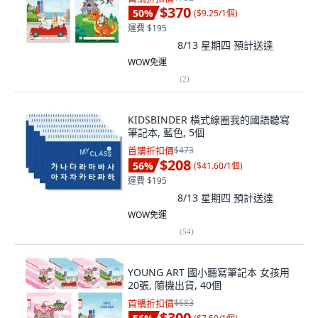
$370
50
%
(
$9.25/1個
)
運費 $195
8/13 星期四
預計送達
WOW免運
(
2
)
KIDSBINDER 橫式線圈我的國語聽寫
筆記本, 藍色, 5個
首購折扣價
$473
$208
56
%
(
$41.60/1個
)
運費 $195
8/13 星期四
預計送達
WOW免運
(
54
)
YOUNG ART 國小聽寫筆記本 女孩用
20張, 隨機出貨, 40個
首購折扣價
$683
$300