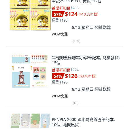
筆記本 23-6031, 黃色, 12個
首購折扣價
$293
$124
57
%
(
$10.33/1個
)
運費 $195
8/13 星期四
預計送達
WOW免運
(
150
)
年輕的藝術聽寫小學筆記本, 隨機發貨,
15個
首購折扣價
$274
$126
54
%
(
$8.40/1個
)
運費 $195
8/13 星期四
預計送達
WOW免運
(
69
)
PENPIA 2000 國小聽寫線圈筆記本,
10個, 隨機出貨