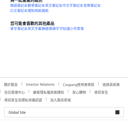
與一起瀏覽的類別
韓語筆記本
數學筆記本
英文筆記本
中文字筆記本
音樂筆記本
訂正筆記本
通知用紙
稿紙
您可能會喜歡的其他產品
單字筆記本
英文字彙
聯絡簿
練字
字帖
國小作業簿
Investor Relations
關於酷澎
Coupang使用者條款
退換貨政策
信任管理中心
顧客隱私權政策通知
安心購物
資訊安全
資訊安全及隱私保護認證
加入酷澎商城
Global Site