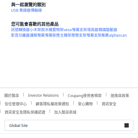
與一起瀏覽的類別
USB 集線器
傳輸線
您可能會喜歡的其他產品
訊號轉換器
小木架
飲水機置物架
vesa
螢幕支架
增高器
韓國變壓器
影音分離器
護眼螢幕
螢幕掛燈
主機架
懸臂支架
螢幕支架推薦
alphascan
Investor Relations
關於酷澎
Coupang使用者條款
退換貨政策
信任管理中心
顧客隱私權政策通知
安心購物
資訊安全
資訊安全及隱私保護認證
加入酷澎商城
Global Site