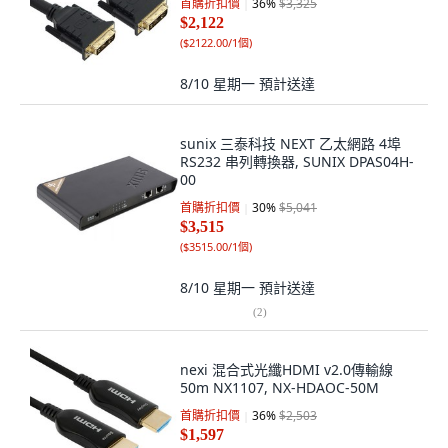
首購折扣價
36
%
$3,325
$2,122
(
$2122.00/1個
)
8/10 星期一
預計送達
sunix 三泰科技 NEXT 乙太網路 4埠
RS232 串列轉換器, SUNIX DPAS04H-
00
首購折扣價
30
%
$5,041
$3,515
(
$3515.00/1個
)
8/10 星期一
預計送達
(
2
)
nexi 混合式光纖HDMI v2.0傳輸線
50m NX1107, NX-HDAOC-50M
首購折扣價
36
%
$2,503
$1,597