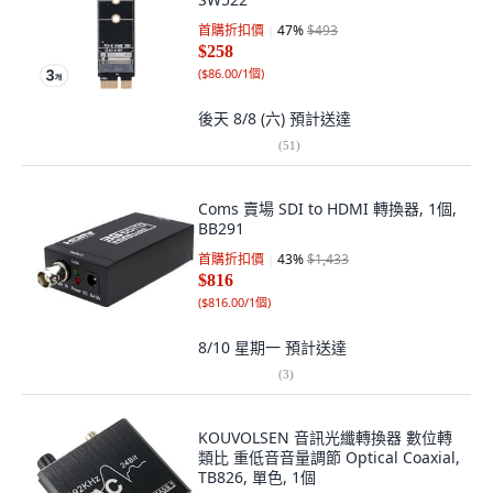
首購折扣價
47
%
$493
$258
(
$86.00/1個
)
後天 8/8 (六)
預計送達
(
51
)
Coms 賣場 SDI to HDMI 轉換器, 1個,
BB291
首購折扣價
43
%
$1,433
$816
(
$816.00/1個
)
8/10 星期一
預計送達
(
3
)
KOUVOLSEN 音訊光纖轉換器 數位轉
類比 重低音音量調節 Optical Coaxial,
TB826, 單色, 1個