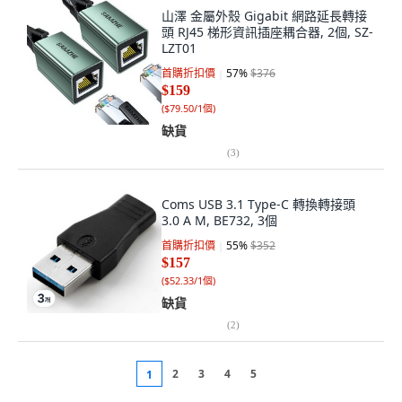
山澤 金屬外殼 Gigabit 網路延長轉接
頭 RJ45 梯形資訊插座耦合器, 2個, SZ-
LZT01
首購折扣價
57
%
$376
$159
(
$79.50/1個
)
缺貨
(
3
)
Coms USB 3.1 Type-C 轉換轉接頭
3.0 A M, BE732, 3個
首購折扣價
55
%
$352
$157
(
$52.33/1個
)
缺貨
(
2
)
2
3
4
5
1