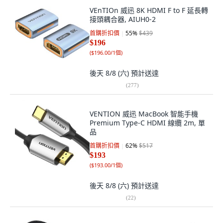
VEnTIOn 威迅 8K HDMI F to F 延長轉
接頭耦合器, AIUH0-2
首購折扣價
55
%
$439
$196
(
$196.00/1個
)
後天 8/8 (六)
預計送達
(
277
)
VENTION 威迅 MacBook 智能手機
Premium Type-C HDMI 線纜 2m, 單
品
首購折扣價
62
%
$517
$193
(
$193.00/1個
)
後天 8/8 (六)
預計送達
(
22
)