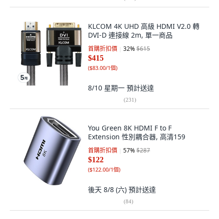
KLCOM 4K UHD 高級 HDMI V2.0 轉
DVI-D 連接線 2m, 單一商品
首購折扣價
32
%
$615
$415
(
$83.00/1個
)
8/10 星期一
預計送達
(
231
)
You Green 8K HDMI F to F
Extension 性別耦合器, 高清159
首購折扣價
57
%
$287
$122
(
$122.00/1個
)
後天 8/8 (六)
預計送達
(
84
)