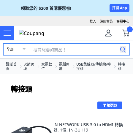
領取您的
$200
首購優惠卷!
打開 App
登入
註冊會員
客服中心
全部
酷澎首
火箭跨
家電數
電腦周
USB集線器/傳輸線/轉
轉接
頁
境
位
邊
接頭
頭
轉接頭
篩選器
iN NETWORK USB 3.0 to HDMI 轉換
器, 1個, IN-3UH19