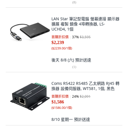
(
8
)
LAN Star 筆記型電腦 螢幕連接 顯示器
擴展 複製 鏡像 4埠轉換器, LS-
UCHD4, 1個
首購折扣價
37
%
$3,595
$2,239
(
$2239.00/1個
)
後天 8/8 (六)
預計送達
(
1
)
Coms RS422 RS485 乙太網路 RJ45 轉
換器 設備伺服器, WT581, 1個, 黑色
首購折扣價
24
%
$2,091
$1,586
(
$1586.00/1個
)
8/10 星期一
預計送達