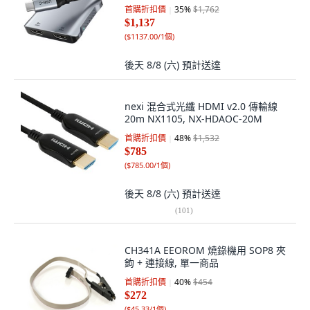
首購折扣價
35
%
$1,762
$1,137
(
$1137.00/1個
)
後天 8/8 (六)
預計送達
nexi 混合式光纖 HDMI v2.0 傳輸線
20m NX1105, NX-HDAOC-20M
首購折扣價
48
%
$1,532
$785
(
$785.00/1個
)
後天 8/8 (六)
預計送達
(
101
)
CH341A EEOROM 燒錄機用 SOP8 夾
鉤 + 連接線, 單一商品
首購折扣價
40
%
$454
$272
(
$45.33/1個
)