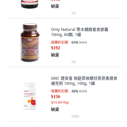
缺貨
(
2
)
Only Natural 聚木糖醇素食膠囊
10mg, 60顆, 1罐
首購折扣價
60
%
$490
$192
缺貨
(
4
)
GNC 健安喜 無麩質無糖甘蔗原素膳食
補充劑 10mg, 100g, 1罐
首購折扣價
48
%
$300
$156
(
$15.60/10g
)
缺貨
(
192
)