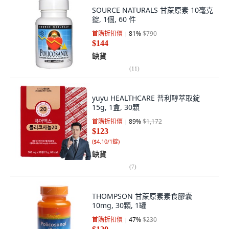
SOURCE NATURALS 甘蔗原素 10毫克
錠, 1個, 60 件
首購折扣價
81
%
$790
$144
缺貨
(
11
)
yuyu HEALTHCARE 普利醇萃取錠
15g, 1盒, 30顆
首購折扣價
89
%
$1,172
$123
(
$4.10/1錠
)
缺貨
(
7
)
THOMPSON 甘蔗原素素食膠囊
10mg, 30顆, 1罐
首購折扣價
47
%
$230