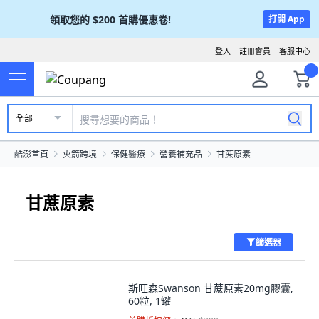
領取您的
$200
首購優惠卷!
打開 App
登入
註冊會員
客服中心
全部
酷澎首頁
火箭跨境
保健醫療
營養補充品
甘蔗原素
甘蔗原素
篩選器
斯旺森Swanson 甘蔗原素20mg膠囊,
60粒, 1罐