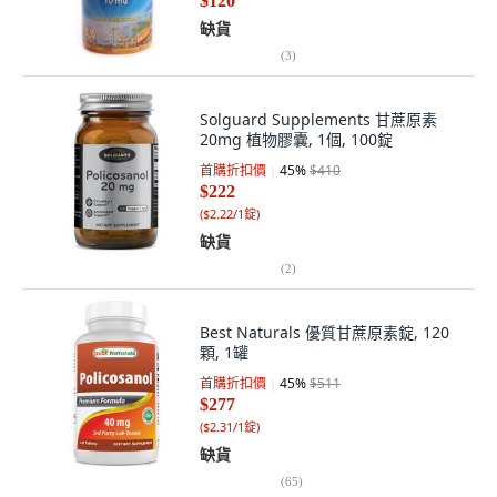
$120
缺貨
(
3
)
Solguard Supplements 甘蔗原素
20mg 植物膠囊, 1個, 100錠
首購折扣價
45
%
$410
$222
(
$2.22/1錠
)
缺貨
(
2
)
Best Naturals 優質甘蔗原素錠, 120
顆, 1罐
首購折扣價
45
%
$511
$277
(
$2.31/1錠
)
缺貨
(
65
)