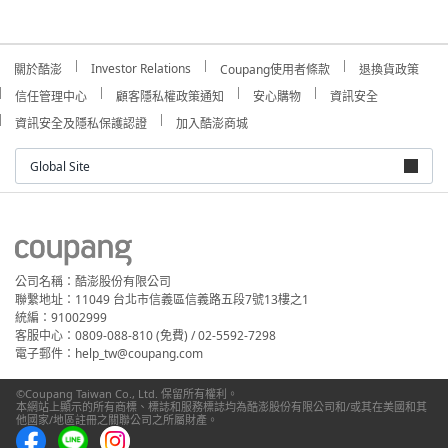
Investor Relations
關於酷澎
Coupang使用者條款
退換貨政策
信任管理中心
顧客隱私權政策通知
安心購物
資訊安全
資訊安全及隱私保護認證
加入酷澎商城
Global Site
公司名稱：酷澎股份有限公司
聯繫地址：11049 台北市信義區信義路五段7號13樓之1
統編：91002999
客服中心：0809-088-810 (免費) / 02-5592-7298
電子郵件：help_tw@coupang.com
©Coupang Taiwan Co., Ltd. 保留所有權利。
本網站上顯示的所有商標、標誌和服務標誌均為酷澎股份有限公司和/或其在美國和其
他國家/地區註冊之關聯公司之所屬財產。