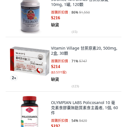
10mg, 1罐, 120顆
首購折扣價
86
%
$1,550
$216
缺貨
(
15
)
Vitamin Village 甘蔗原素20, 500mg,
2盒, 30顆
首購折扣價
71
%
$747
$214
(
$3.57/1錠
)
缺貨
(
123
)
OLYMPIAN LABS Policosanol 10 毫
克素食膠囊無麩質素食主義者, 1個, 60
件
首購折扣價
54
%
$420
$192