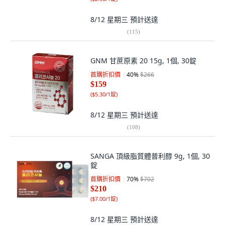
8/12 星期三
預計送達
(
115
)
GNM 甘蔗原素 20 15g, 1個, 30錠
首購折扣價
40
%
$266
$159
(
$5.30/1錠
)
8/12 星期三
預計送達
(
108
)
SANGA 頂級脂質體普利醇 9g, 1個, 30
錠
首購折扣價
70
%
$702
$210
(
$7.00/1錠
)
8/12 星期三
預計送達