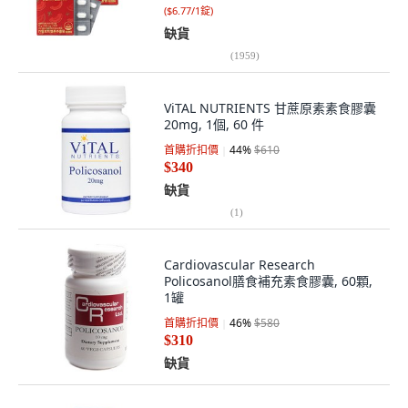
(
$6.77/1錠
)
缺貨
(
1959
)
ViTAL NUTRIENTS 甘蔗原素素食膠囊
20mg, 1個, 60 件
首購折扣價
44
%
$610
$340
缺貨
(
1
)
Cardiovascular Research
Policosanol膳食補充素食膠囊, 60顆,
1罐
首購折扣價
46
%
$580
$310
缺貨