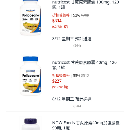
nutricost 甘蔗原素膠囊 100mg, 120
顆, 1罐
折扣後價格
52
%
$709
$334
(
$2.78/1錠
)
8/12 星期三
預計送達
(
264
)
nutricost 甘蔗原素膠囊 40mg, 120
顆, 1罐
折扣後價格
55
%
$512
$227
(
$1.89/1錠
)
8/12 星期三
預計送達
(
536
)
NOW Foods 甘蔗原素40mg加強膠囊,
90顆, 1罐