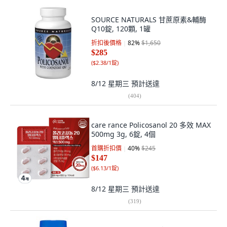
SOURCE NATURALS 甘蔗原素&輔酶
Q10錠, 120顆, 1罐
折扣後價格
82
%
$1,650
$285
(
$2.38/1錠
)
8/12 星期三
預計送達
(
404
)
care rance Policosanol 20 多效 MAX
500mg 3g, 6錠, 4個
首購折扣價
40
%
$245
$147
(
$6.13/1錠
)
8/12 星期三
預計送達
(
319
)