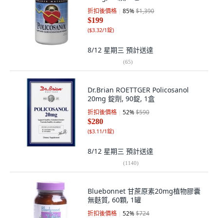
折扣後價格
85
%
$1,390
$199
(
$3.32/1錠
)
8/12 星期三
預計送達
(
65
)
Dr.Brian ROETTGER Policosanol
20mg 錠劑, 90錠, 1盒
折扣後價格
52
%
$590
$280
(
$3.11/1錠
)
8/12 星期三
預計送達
(
1140
)
Bluebonnet 甘蔗原素20mg植物膠囊
無麩質, 60顆, 1罐
折扣後價格
52
%
$724