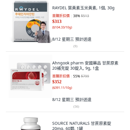
RAYDEL 葉黃素玉米黃素, 1個, 30g
首購折扣價
38
%
$513
$313
(
$104.33/10g
)
8/12 星期三
預計送達
(
9
)
Ahngook pharm 安國藥品 甘蔗原素
20補充錠 30錠入, 9g, 1盒
首購折扣價
55
%
$799
$352
(
$391.11/10g
)
8/12 星期三
預計送達
(
56
)
SOURCE NATURALS 甘蔗原素錠
20mg, 60顆, 1罐