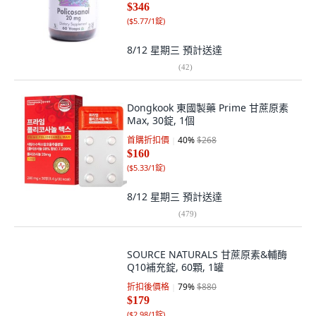
$346
(
$5.77/1錠
)
8/12 星期三
預計送達
(
42
)
Dongkook 東國製藥 Prime 甘蔗原素
Max, 30錠, 1個
首購折扣價
40
%
$268
$160
(
$5.33/1錠
)
8/12 星期三
預計送達
(
479
)
SOURCE NATURALS 甘蔗原素&輔酶
Q10補充錠, 60顆, 1罐
折扣後價格
79
%
$880
$179
(
$2.98/1錠
)