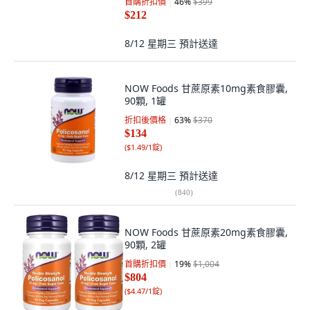
首購折扣價
46
%
$399
$212
8/12 星期三
預計送達
NOW Foods 甘蔗原素10mg素食膠囊,
90顆, 1罐
折扣後價格
63
%
$370
$134
(
$1.49/1錠
)
8/12 星期三
預計送達
(
840
)
NOW Foods 甘蔗原素20mg素食膠囊,
90顆, 2罐
首購折扣價
19
%
$1,004
$804
(
$4.47/1錠
)