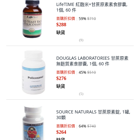
LifeTIME 紅麴米+甘蔗原素素食膠囊,
1個, 60 件
首購折扣價
59
%
$710
$288
缺貨
(
9
)
DOUGLAS LABORATORIES 甘蔗原素
無麩質素食膠囊, 1個, 60 件
首購折扣價
45
%
$510
$276
缺貨
(
5
)
SOURCE NATURALS 甘蔗原素錠, 1罐,
30顆
首購折扣價
64
%
$740
$264
缺貨