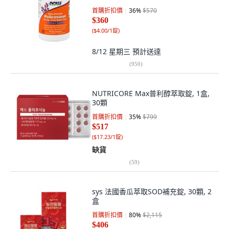
首購折扣價
36
%
$570
$360
(
$4.00/1錠
)
8/12 星期三
預計送達
(
950
)
NUTRICORE Max普利醇萃取錠, 1盒,
30顆
首購折扣價
35
%
$799
$517
(
$17.23/1錠
)
缺貨
(
59
)
sys 法國香瓜萃取SOD補充錠, 30顆, 2
盒
首購折扣價
80
%
$2,115
$406