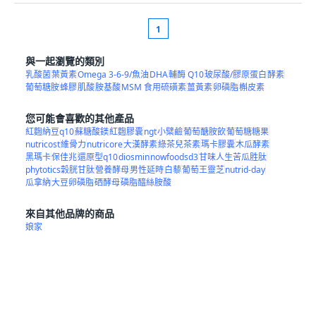
1
與一起瀏覽的類別
乳酸菌
葉黃素
Omega 3-6-9/魚油
DHA
輔酶 Q10
玻尿酸/膠原蛋白
酵素
葡萄糖胺
蜂膠
肌酸
胺基酸
MSM 食用硫磺素
薑黃素
卵磷脂
槲皮素
您可能會喜歡的其他產品
紅麴納豆q10
蘇糖酸鎂
紅麴膠囊
ngt
小檗鹼
葡萄醣胺飲
葡萄糖糖果
nutricost
維骨力
nutricore
大漢酵素
綠茶兒茶素
瑪卡膠囊
木瓜酵素
黑瑪卡
保佳兆
還原型q10
diosmin
nowfoodsd3
甘味人生苦瓜胜肽
phytotics穀胱甘肽
營養酵母
男性延時
白藜
葡萄王靈芝
nutrid-day
瓜拿納
大豆卵磷脂
硒酵母
磷脂醯絲胺酸
來自其他品牌的商品
娘家