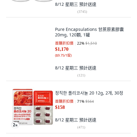
8/12 星期三
預計送達
(
3745
)
Pure Encapsulations 甘蔗原素膠囊
20mg, 120顆, 1罐
首購折扣價
22
%
$1,510
$1,170
(
$9.75/1錠
)
8/12 星期三
預計送達
(
121
)
정직한 폴리코사놀 20 12g, 2개, 30정
首購折扣價
71
%
$564
$158
8/12 星期三
預計送達
(
471
)