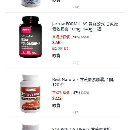
(
18
)
Jarrow FORMULAS 賈羅公式 甘蔗原
素軟膠囊 10mg, 140g, 1罐
首購折扣價
56
%
$550
$240
(
$2.40/1錠
)
缺貨
(
91
)
Best Naturals 甘蔗原素膠囊, 1個,
120 件
首購折扣價
47
%
$420
$222
缺貨
(
37
)
SOURCE NATURALS 甘蔗原素錠