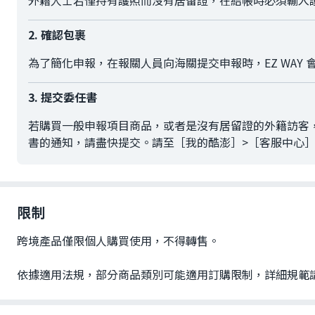
外籍人士若僅持有護照而沒有居留證，在結帳時必須輸入
2. 確認包裹
為了簡化申報，在報關人員向海關提交申報時，EZ WAY
3. 提交委任書
若購買一般申報項目商品，或者是沒有居留證的外籍訪客，
書的通知，請盡快提交。請至［我的酷澎］>［客服中心］
限制
跨境產品僅限個人購買使用，不得轉售。
依據適用法規，部分商品類別可能適用訂購限制，詳細規範