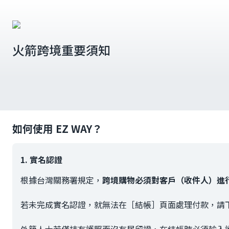
火箭跨境重要須知
如何使用 EZ WAY？
1. 實名認證
根據台灣關務署規定，
跨境購物必須對客戶（收件人）進
若未完成實名認證，就無法在［結帳］頁面處理付款，請下載 