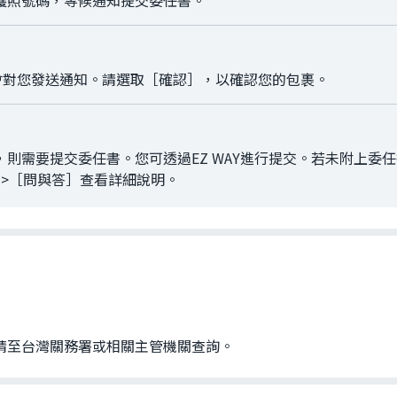
護照號碼，等候通知提交委任書。
 會對您發送通知。請選取［確認］，以確認您的包裹。
則需要提交委任書。您可透過EZ WAY進行提交。若未附上委
>［問與答］查看詳細說明。
請至台灣關務署或相關主管機關查詢。