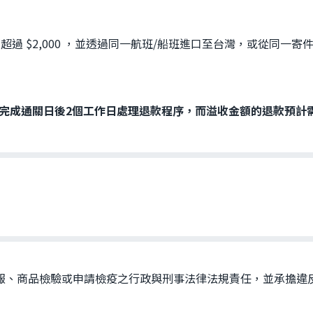
 $2,000 ，並透過同一航班/船班進口至台灣，或從同一寄
完成通關日後2個工作日處理退款程序，而溢收金額的退款預計需
報、商品檢驗或申請檢疫之行政與刑事法律法規責任，並承擔違