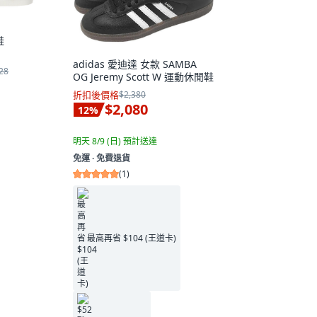
鞋
adidas 愛迪達 女款 SAMBA
28
OG Jeremy Scott W 運動休閒鞋
折扣後價格
$2,380
$2,080
12
%
明天 8/9 (日)
預計送達
免運 ∙ 免費退貨
(
1
)
最高再省 $104 (王道卡)