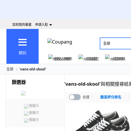
加到我的最愛
申請入駐
全部
類別
爸氣父親節
火箭速配
火箭跨境
全部
'
vans-old-skool
'
篩選器
'
vans-old-skool
'
與相關搜尋結
含運
酷澎評分排名
僅顯示
僅顯示
僅顯示