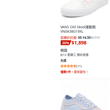
VANS Old Skool運動鞋
VN0A38G19XL
首購折扣價
·
05:14:33
$2,713
$1,898
30
%
韓國
8/12 星期三
預計送達
免運
(
11
)
僅剩1件，
要買要快！