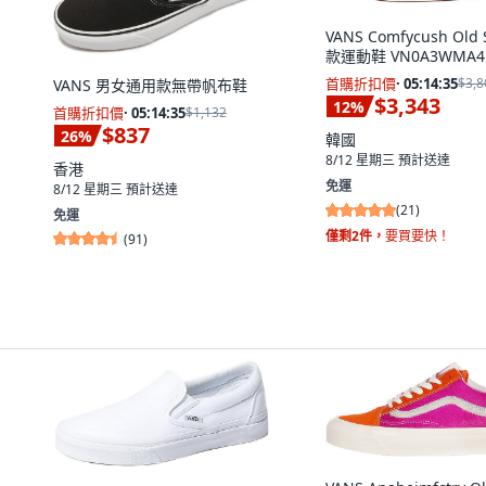
VANS Comfycush Old 
款運動鞋 VN0A3WMA4
首購折扣價
·
05:14:33
$3,8
VANS 男女通用款無帶帆布鞋
$3,343
12
%
首購折扣價
·
05:14:33
$1,132
$837
26
%
韓國
8/12 星期三
預計送達
香港
免運
8/12 星期三
預計送達
(
21
)
免運
僅剩2件，
要買要快！
(
91
)