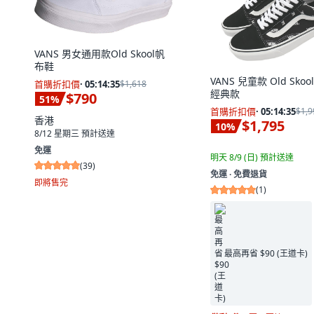
VANS 男女通用款Old Skool帆
布鞋
VANS 兒童款 Old Sko
首購折扣價
·
05:14:33
$1,618
經典款
$790
51
%
首購折扣價
·
05:14:33
$1,9
香港
$1,795
10
%
8/12 星期三
預計送達
免運
明天 8/9 (日)
預計送達
(
39
)
免運 ∙ 免費退貨
即將售完
(
1
)
最高再省 $90 (王道卡)