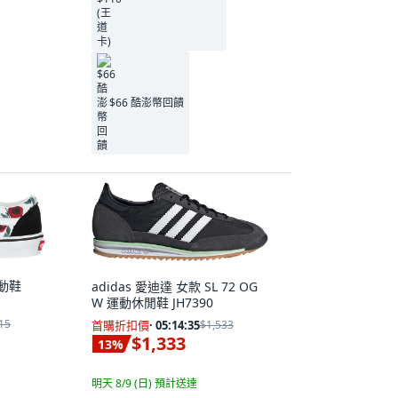
$66 酷澎幣回饋
運動鞋
adidas 愛迪達 女款 SL 72 OG
W 運動休閒鞋 JH7390
15
首購折扣價
·
05:14:33
$1,533
$1,333
13
%
明天 8/9 (日)
預計送達