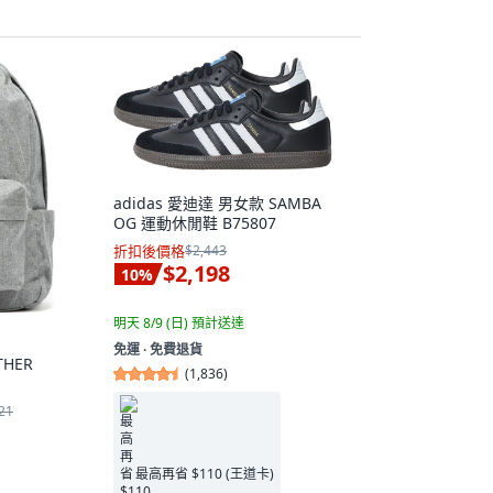
adidas 愛迪達 男女款 SAMBA
OG 運動休閒鞋 B75807
折扣後價格
$2,443
$2,198
10
%
明天 8/9 (日)
預計送達
免運 ∙ 免費退貨
THER
(
1,836
)
21
最高再省 $110 (王道卡)