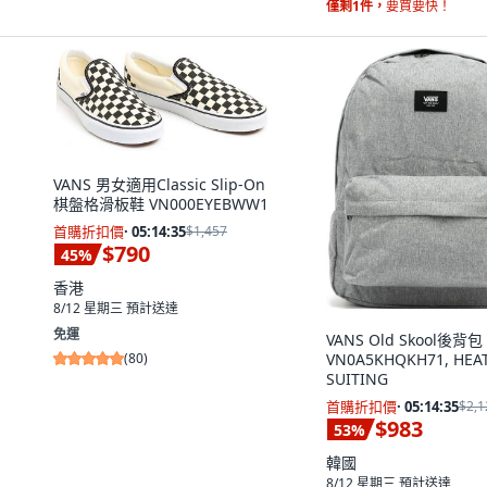
僅剩1件，
要買要快！
VANS 男女適用Classic Slip-On
棋盤格滑板鞋 VN000EYEBWW1
首購折扣價
·
05:14:33
$1,457
$790
45
%
香港
8/12 星期三
預計送達
免運
VANS Old Skool後背包
VN0A5KHQKH71, HEA
(
80
)
SUITING
首購折扣價
·
05:14:33
$2,1
$983
53
%
韓國
8/12 星期三
預計送達