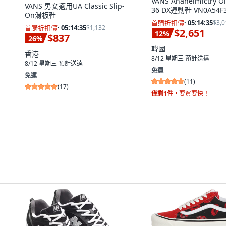
VANS Anaheimfctry Ol
VANS 男女適用UA Classic Slip-
36 DX運動鞋 VN0A54F
On滑板鞋
首購折扣價
·
05:14:33
$3,0
首購折扣價
·
05:14:33
$1,132
$2,651
12
%
$837
26
%
韓國
香港
8/12 星期三
預計送達
8/12 星期三
預計送達
免運
免運
(
11
)
(
17
)
僅剩1件，
要買要快！