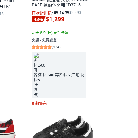
d Skool
BASE 運動休閒鞋 ID3716
341R1
首購折扣價
·
05:14:33
$2,290
18
$1,299
43
%
明天 8/9 (日)
預計送達
免運 ∙ 免費退貨
(
134
)
满 $1,500 再省 $75 (王道卡)
即將售完