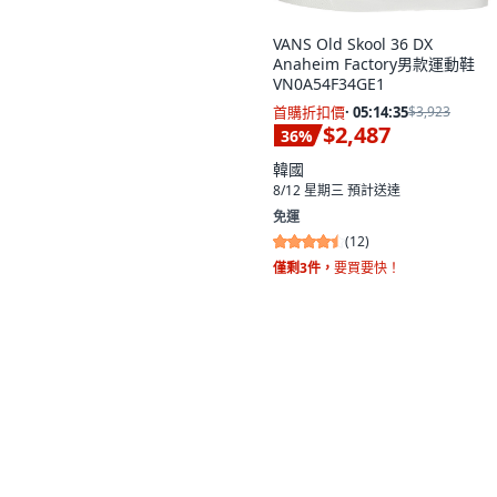
VANS Old Skool 36 DX
Anaheim Factory男款運動鞋
VN0A54F34GE1
首購折扣價
·
05:14:33
$3,923
$2,487
36
%
韓國
8/12 星期三
預計送達
免運
(
12
)
僅剩3件，
要買要快！