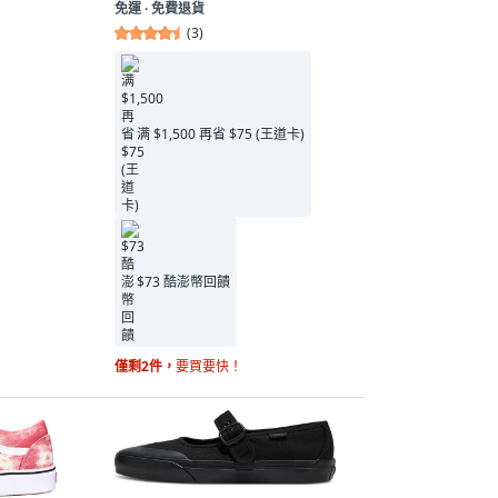
免運 ∙ 免費退貨
(
3
)
满 $1,500 再省 $75 (王道卡)
$73 酷澎幣回饋
僅剩2件，
要買要快！