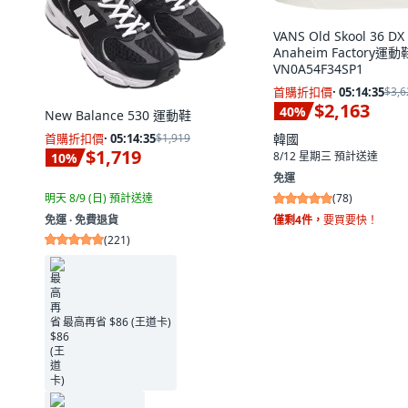
VANS Old Skool 36 DX
Anaheim Factory運動
VN0A54F34SP1
首購折扣價
·
05:14:33
$3,6
$2,163
40
%
New Balance 530 運動鞋
首購折扣價
·
05:14:33
$1,919
韓國
$1,719
8/12 星期三
預計送達
10
%
免運
明天 8/9 (日)
預計送達
(
78
)
免運 ∙ 免費退貨
僅剩4件，
要買要快！
(
221
)
最高再省 $86 (王道卡)