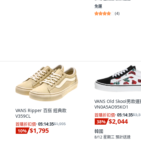
免運
(
4
)
VANS Old Skool男款
VN0A5AO95KO1
VANS Ripper 百搭 經典款
首購折扣價
·
05:14:33
$3,3
V359CL
$2,044
38
%
首購折扣價
·
05:14:33
$1,995
$1,795
10
%
韓國
8/12 星期三
預計送達