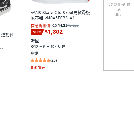
最近瀏覽過的商
品
VANS Skate Old Skool男款滑板
無。
帆布鞋 VN0A5FCB3LA1
首購折扣價
·
05:14:33
$3,628
$1,802
50
%
ol 運動鞋
韓國
8/12 星期三
預計送達
95
免運
(
25
)
即將售完