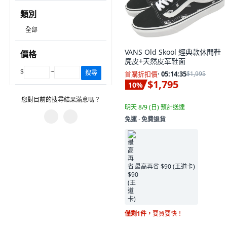
類別
全部
VANS Old Skool 經典款休閒鞋
價格
麂皮+天然皮革鞋面
$
~
搜尋
首購折扣價
·
05:14:33
$1,995
$1,795
10
%
您對目前的搜尋結果滿意嗎？
明天 8/9 (日)
預計送達
免運 ∙ 免費退貨
您遇到什麼問題？
有不相關的產品。
最高再省 $90 (王道卡)
建議的搜尋字詞沒有幫助。
篩選沒有幫助。
圖片或資訊不正確。
僅剩1件，
要買要快！