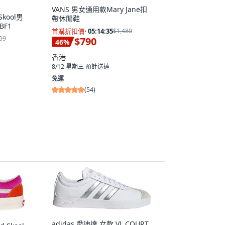
VANS 男女通用款Mary Jane扣
Skool男
帶休閒鞋
BF1
首購折扣價
·
05:14:33
$1,480
09
$790
46
%
香港
8/12 星期三
預計送達
免運
(
54
)
adidas 愛迪達 女款 VL COURT