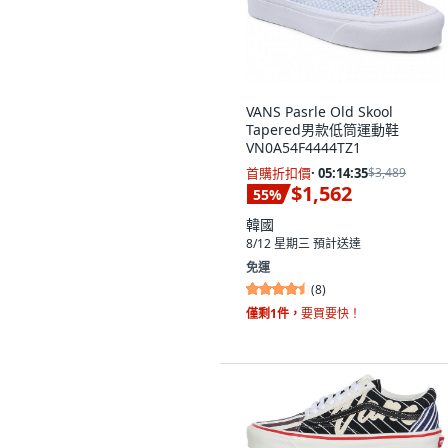
VANS Pasrle Old Skool
Tapered男款低筒運動鞋
VN0A54F4444TZ1
首購折扣價
·
05:14:33
$3,489
$1,562
55
%
韓國
8/12 星期三
預計送達
免運
(
8
)
僅剩1件，
要買要快！