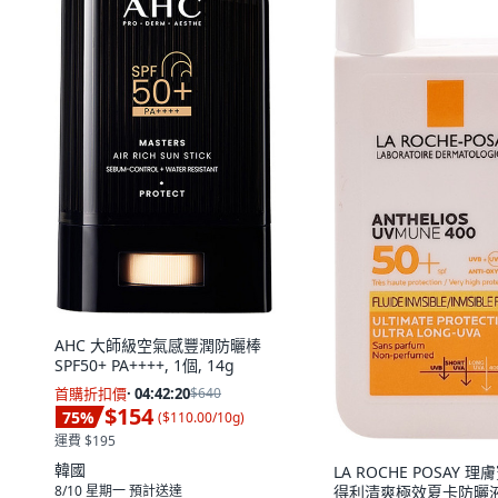
AHC 大師級空氣感豐潤防曬棒
SPF50+ PA++++, 1個, 14g
首購折扣價
·
04:42:19
$640
$154
75
%
(
$110.00/10g
)
運費 $195
韓國
LA ROCHE POSAY 理
8/10 星期一
預計送達
得利清爽極效夏卡防曬