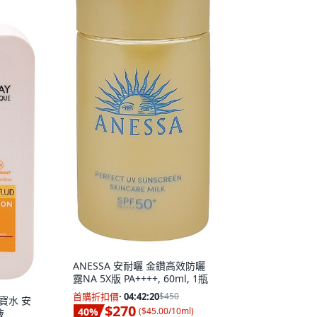
ANESSA 安耐曬 金鑽高效防曬
露NA 5X版 PA++++, 60ml, 1瓶
首購折扣價
·
04:42:19
$450
膚寶水 安
$270
40
%
(
$45.00/10ml
)
液