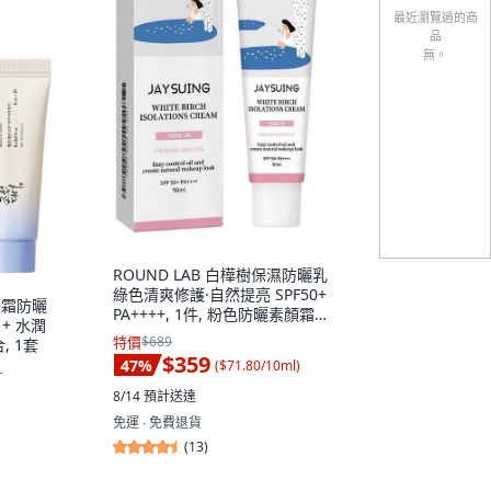
最近瀏覽過的商
品
無。
ROUND LAB 白樺樹保濕防曬乳
綠色清爽修護·自然提亮 SPF50+
透米霜防曬
PA++++, 1件, 粉色防曬素顏霜
l + 水潤
50mL, 50ml
特價
$689
, 1套
$359
47
%
(
$71.80/10ml
)
1
8/14
預計送達
免運 ∙ 免費退貨
(
13
)