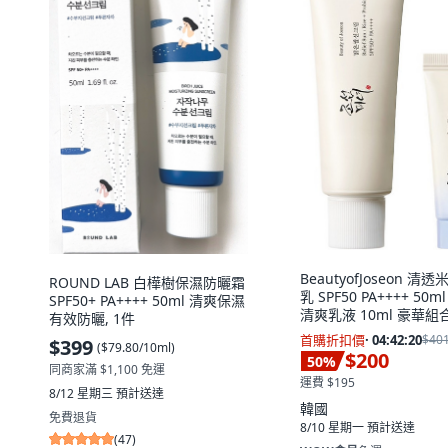
BeautyofJoseon 清
ROUND LAB 白樺樹保濕防曬霜
乳 SPF50 PA++++ 50m
SPF50+ PA++++ 50ml 清爽保濕
清爽乳液 10ml 豪華組合
有效防曬, 1件
首購折扣價
·
04:42:19
$40
$399
(
$79.80/10ml
)
$200
50
%
同商家滿 $1,100 免運
運費 $195
8/12 星期三
預計送達
韓國
免費退貨
8/10 星期一
預計送達
(
47
)