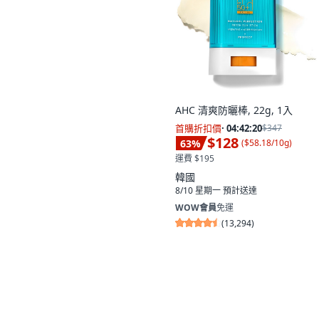
AHC 清爽防曬棒, 22g, 1入
首購折扣價
·
04:42:19
$347
$128
63
%
(
$58.18/10g
)
運費 $195
韓國
8/10 星期一
預計送達
WOW會員
免運
(
13,294
)