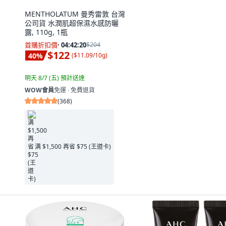
MENTHOLATUM 曼秀雷敦 台灣
公司貨 水潤肌超保濕水感防曬
露, 110g, 1瓶
首購折扣價
·
04:42:19
$204
$122
40
%
(
$11.09/10g
)
明天 8/7 (五)
預計送達
WOW會員
免運 ∙ 免費退貨
(
368
)
满 $1,500 再省 $75 (王道卡)