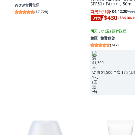
SPF50+ PA++++, 50ml,
WOW會員
免運
首購折扣價
·
04:42:19
$63
(
17,728
)
$430
31
%
(
$86.00/1
明天 8/7 (五)
預計送達
免運 ∙ 免費退貨
(
747
)
满 $1,500 再省 $75 (