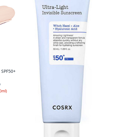
SPF50+
0
0ml
)