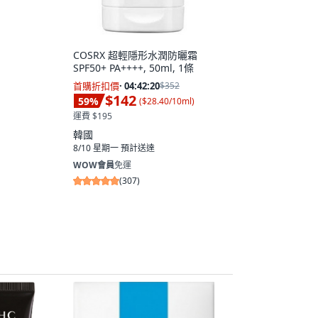
COSRX 超輕隱形水潤防曬霜
SPF50+ PA++++, 50ml, 1條
首購折扣價
·
04:42:19
$352
$142
59
%
(
$28.40/10ml
)
運費 $195
韓國
8/10 星期一
預計送達
WOW會員
免運
(
307
)