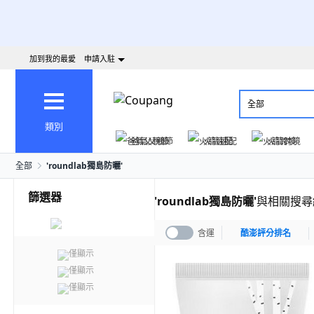
加到我的最愛
申請入駐
全部
類別
爸氣父親節
火箭速配
火箭跨境
全部
'
roundlab獨島防曬
'
篩選器
'
roundlab獨島防曬
'
與相關搜尋
含運
酷澎評分排名
僅顯示
僅顯示
僅顯示