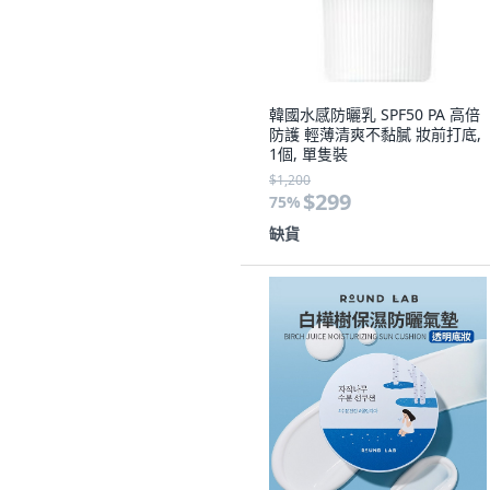
沒有其他想要的選擇。
韓國水感防曬乳 SPF50 PA 高倍
防護 輕薄清爽不黏膩 妝前打底,
1個, 單隻裝
$1,200
$299
75
%
缺貨