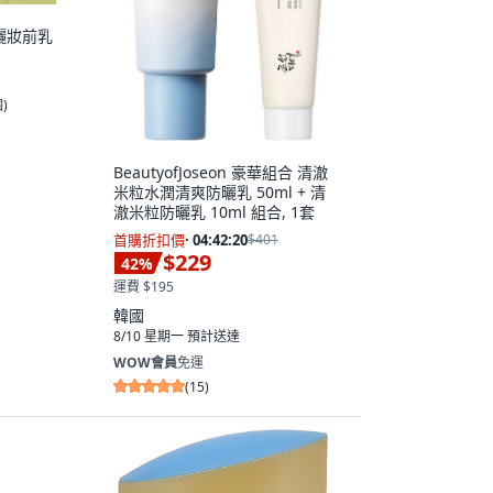
防曬妝前乳
個
)
BeautyofJoseon 豪華組合 清澈
米粒水潤清爽防曬乳 50ml + 清
澈米粒防曬乳 10ml 組合, 1套
首購折扣價
·
04:42:19
$401
$229
42
%
運費 $195
韓國
8/10 星期一
預計送達
WOW會員
免運
(
15
)