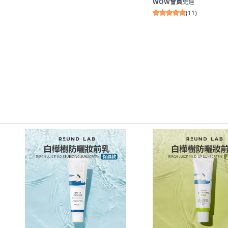
WOW會員
免運
(
11
)