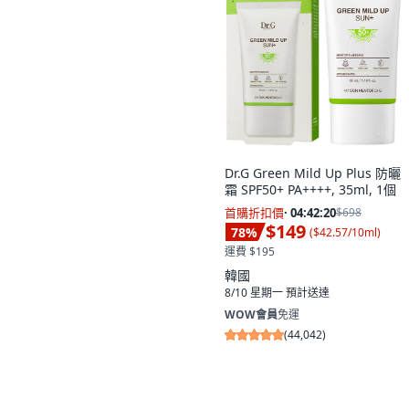
Dr.G Green Mild Up Plus 防曬
霜 SPF50+ PA++++, 35ml, 1個
首購折扣價
·
04:42:19
$698
$149
78
%
(
$42.57/10ml
)
運費 $195
韓國
8/10 星期一
預計送達
WOW會員
免運
(
44,042
)