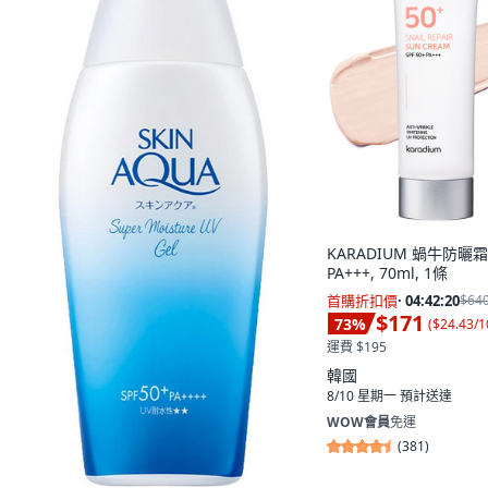
KARADIUM 蝸牛防曬霜 
PA+++, 70ml, 1條
首購折扣價
·
04:42:19
$64
$171
73
%
(
$24.43/1
運費 $195
韓國
8/10 星期一
預計送達
WOW會員
免運
(
381
)