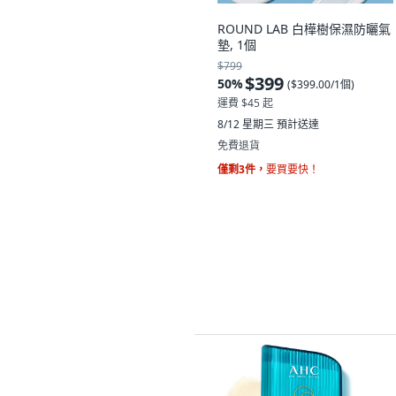
ROUND LAB 白樺樹保濕防曬氣
墊, 1個
$799
$399
50
%
(
$399.00/1個
)
運費 $45 起
8/12 星期三
預計送達
免費退貨
僅剩3件，
要買要快！