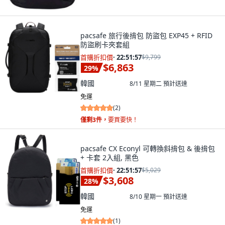
pacsafe 旅行後揹包 防盜包 EXP45 + RFID
防盜刷卡夾套組
首購折扣價
·
22:51:55
$9,799
$6,863
29
%
韓國
8/11 星期二
預計送達
免運
(
2
)
僅剩3件，
要買要快！
pacsafe CX Econyl 可轉換斜揹包 & 後揹包
+ 卡套 2入組, 黑色
首購折扣價
·
22:51:55
$5,029
$3,608
28
%
韓國
8/10 星期一
預計送達
免運
(
1
)