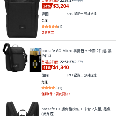
首購折扣價
·
22:51:55
$4,864
$3,204
34
%
韓國
8/10 星期一
預計送達
免運
(
1
)
即將售完
pacsafe GO Micro 斜揹包 + 卡套 2件組, 黑
色(包)
首購折扣價
·
22:51:55
$2,279
$1,340
41
%
韓國
8/11 星期二
預計送達
免運
(
1
)
僅剩1件，
要買要快！
pacsafe CX 迷你後揹包 + 卡套 2入組, 黑色
(後背包)