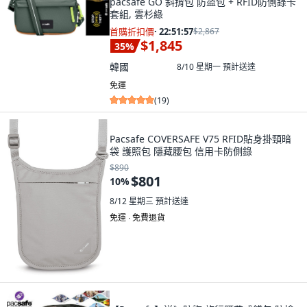
pacsafe GO 斜揹包 防盜包 + RFID防側錄卡
套組, 雲杉綠
首購折扣價
·
22:51:55
$2,867
$1,845
35
%
韓國
8/10 星期一
預計送達
免運
(
19
)
Pacsafe COVERSAFE V75 RFID貼身掛頸暗
袋 護照包 隱藏腰包 信用卡防側錄
$890
$801
10
%
8/12 星期三
預計送達
免運 ∙ 免費退貨