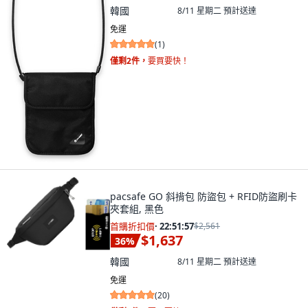
韓國
8/11 星期二
預計送達
免運
(
1
)
僅剩2件，
要買要快！
pacsafe GO 斜揹包 防盜包 + RFID防盜刷卡
夾套組, 黑色
首購折扣價
·
22:51:55
$2,561
$1,637
36
%
韓國
8/11 星期二
預計送達
免運
(
20
)