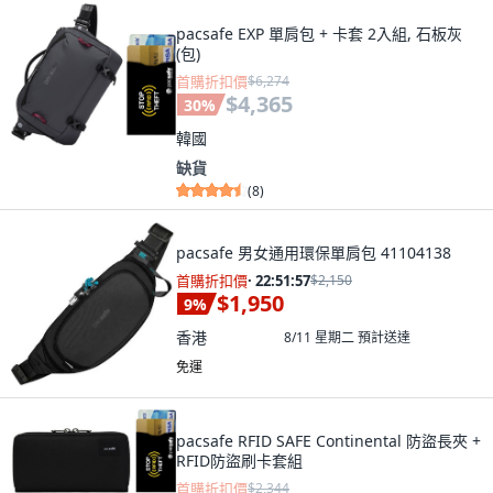
pacsafe EXP 單肩包 + 卡套 2入組, 石板灰
(包)
首購折扣價
$6,274
$4,365
30
%
韓國
缺貨
(
8
)
pacsafe 男女通用環保單肩包 41104138
首購折扣價
·
22:51:55
$2,150
$1,950
9
%
香港
8/11 星期二
預計送達
免運
pacsafe RFID SAFE Continental 防盜長夾 +
RFID防盜刷卡套組
首購折扣價
$2,344