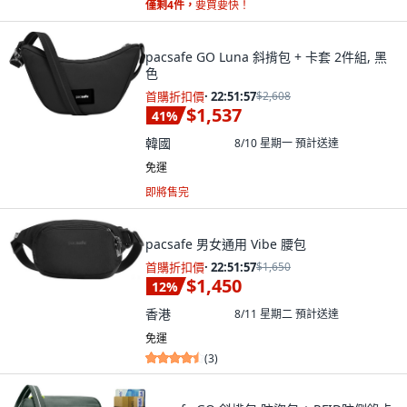
僅剩4件，
要買要快！
pacsafe GO Luna 斜揹包 + 卡套 2件組, 黑
色
首購折扣價
·
22:51:55
$2,608
$1,537
41
%
韓國
8/10 星期一
預計送達
免運
即將售完
pacsafe 男女通用 Vibe 腰包
首購折扣價
·
22:51:55
$1,650
$1,450
12
%
香港
8/11 星期二
預計送達
免運
(
3
)