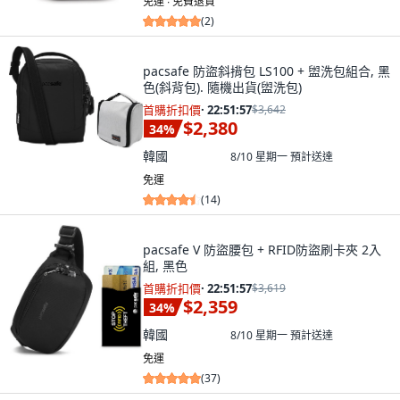
免運 ∙ 免費退貨
(
2
)
pacsafe 防盜斜揹包 LS100 + 盥洗包組合, 黑
色(斜背包). 隨機出貨(盥洗包)
首購折扣價
·
22:51:55
$3,642
$2,380
34
%
韓國
8/10 星期一
預計送達
免運
(
14
)
pacsafe V 防盜腰包 + RFID防盜刷卡夾 2入
組, 黑色
首購折扣價
·
22:51:55
$3,619
$2,359
34
%
韓國
8/10 星期一
預計送達
免運
(
37
)