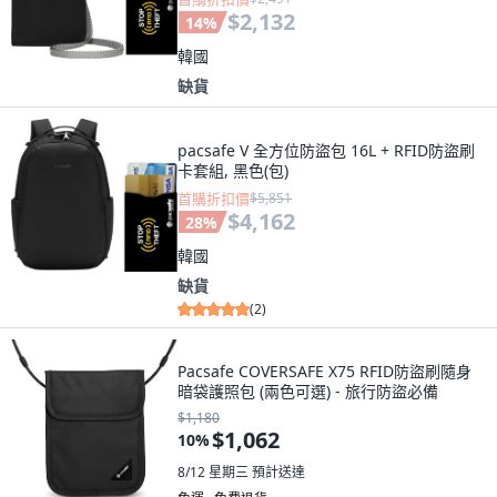
$2,132
14
%
韓國
缺貨
pacsafe V 全方位防盜包 16L + RFID防盜刷
卡套組, 黑色(包)
首購折扣價
$5,851
$4,162
28
%
韓國
缺貨
(
2
)
Pacsafe COVERSAFE X75 RFID防盜刷隨身
暗袋護照包 (兩色可選) - 旅行防盜必備
$1,180
$1,062
10
%
8/12 星期三
預計送達