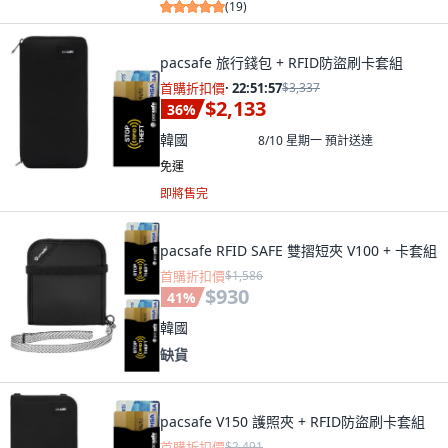
(
19
)
pacsafe 旅行錢包 + RFID防盜刷卡套組
首購折扣價
·
22:51:55
$3,337
$2,133
36
%
韓國
8/10 星期一
預計送達
免運
即將售完
pacsafe RFID SAFE 雙摺短夾 V100 + 卡套組
首購折扣價
$1,586
$930
41
%
韓國
缺貨
pacsafe V150 護照夾 + RFID防盜刷卡套組
首購折扣價
$2,491