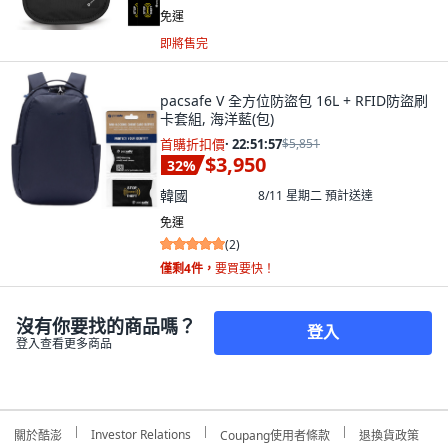
免運
即將售完
pacsafe V 全方位防盜包 16L + RFID防盜刷
卡套組, 海洋藍(包)
首購折扣價
·
22:51:55
$5,851
$3,950
32
%
韓國
8/11 星期二
預計送達
免運
(
2
)
僅剩4件，
要買要快！
沒有你要找的商品嗎？
登入
登入查看更多商品
Investor Relations
關於酷澎
Coupang使用者條款
退換貨政策