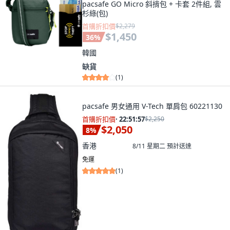
pacsafe GO Micro 斜揹包 + 卡套 2件組, 雲
杉綠(包)
首購折扣價
$2,279
$1,450
36
%
韓國
缺貨
(
1
)
pacsafe 男女通用 V-Tech 單肩包 60221130
首購折扣價
·
22:51:55
$2,250
$2,050
8
%
香港
8/11 星期二
預計送達
免運
(
1
)