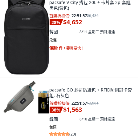
pacsafe V City 揹包 20L + 卡片套 2p 套組,
黑色(背包)
首購折扣價
·
22:51:55
$6,486
$4,652
28
%
韓國
8/11 星期二
預計送達
免運
僅剩1件，
要買要快！
pacsafe GO 斜背防盜包 + RFID防側錄卡套
組, 石灰色
首購折扣價
·
22:51:55
$2,561
$1,563
38
%
韓國
8/10 星期一
預計送達
免運
(
20
)