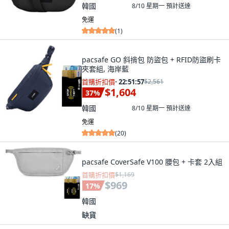
韓國
8/10 星期一
預計送達
免運
(
1
)
pacsafe GO 斜揹包 防盜包 + RFID防盜刷卡
夾套組, 海岸藍
首購折扣價
·
22:51:55
$2,561
$1,604
37
%
韓國
8/10 星期一
預計送達
免運
(
20
)
pacsafe CoverSafe V100 腰包 + 卡套 2入組
首購折扣價
$1,169
$969
17
%
韓國
缺貨