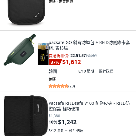
免運 ∙ 免費退貨
pacsafe GO 斜背防盜包 + RFID防側錄卡套
組, 雲杉綠
首購折扣價
·
22:51:55
$2,561
$1,612
37
%
韓國
8/10 星期一
預計送達
免運
(
20
)
Pacsafe RFIDsafe V100 防盜皮夾 - RFID防
盜保護 輕巧便攜
$1,380
$1,242
10
%
8/12 星期三
預計送達