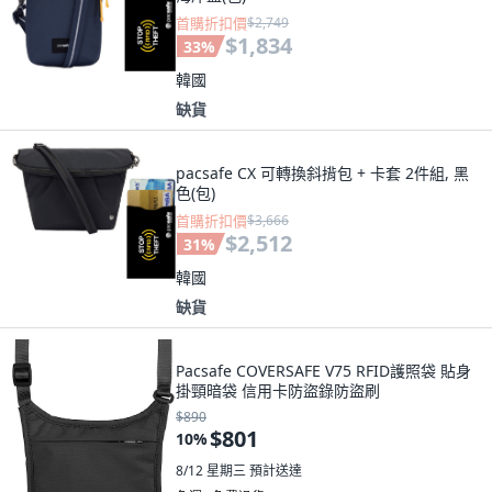
首購折扣價
$2,749
$1,834
33
%
韓國
缺貨
pacsafe CX 可轉換斜揹包 + 卡套 2件組, 黑
色(包)
首購折扣價
$3,666
$2,512
31
%
韓國
缺貨
Pacsafe COVERSAFE V75 RFID護照袋 貼身
掛頸暗袋 信用卡防盜錄防盜刷
$890
$801
10
%
8/12 星期三
預計送達