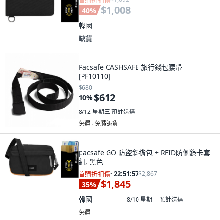
首購折扣價
$1,008
40
%
韓國
缺貨
Pacsafe CASHSAFE 旅行錢包腰帶
[PF10110]
$680
$612
10
%
8/12 星期三
預計送達
免運 ∙ 免費退貨
pacsafe GO 防盜斜揹包 + RFID防側錄卡套
組, 黑色
首購折扣價
·
22:51:55
$2,867
$1,845
35
%
韓國
8/10 星期一
預計送達
免運