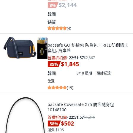
$2,144
8
%
韓國
缺貨
(
4
)
pacsafe GO 斜揹包 防盜包 + RFID防側錄卡
套組, 海岸藍
首購折扣價
·
22:51:55
$2,867
$1,845
35
%
韓國
8/10 星期一
預計送達
免運
(
19
)
pacsafe Coversafe X75 防盜隨身包
10148100
首購折扣價
·
22:51:55
$1,216
$502
58
%
運費 $195