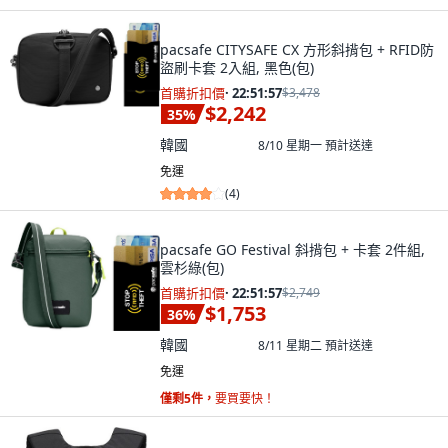
pacsafe CITYSAFE CX 方形斜揹包 + RFID防
盜刷卡套 2入組, 黑色(包)
首購折扣價
·
22:51:55
$3,478
$2,242
35
%
韓國
8/10 星期一
預計送達
免運
(
4
)
pacsafe GO Festival 斜揹包 + 卡套 2件組,
雲杉綠(包)
首購折扣價
·
22:51:55
$2,749
$1,753
36
%
韓國
8/11 星期二
預計送達
免運
僅剩5件，
要買要快！