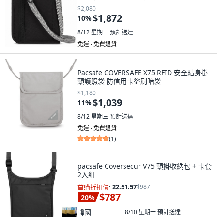
$2,080
$1,872
10
%
8/12 星期三
預計送達
免運 ∙ 免費退貨
Pacsafe COVERSAFE X75 RFID 安全貼身掛
頸護照袋 防信用卡盜刷暗袋
$1,180
$1,039
11
%
8/12 星期三
預計送達
免運 ∙ 免費退貨
(
1
)
pacsafe Coversecur V75 頸掛收納包 + 卡套
2入組
首購折扣價
·
22:51:55
$987
$787
20
%
韓國
8/10 星期一
預計送達