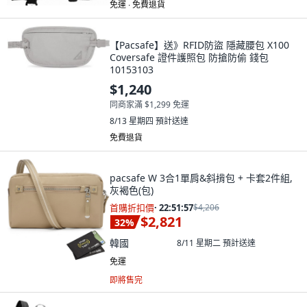
免運 ∙ 免費退貨
【Pacsafe】送》RFID防盜 隱藏腰包 X100
Coversafe 證件護照包 防搶防偷 錢包
10153103
$1,240
同商家滿 $1,299 免運
8/13 星期四
預計送達
免費退貨
pacsafe W 3合1單肩&斜揹包 + 卡套2件組,
灰褐色(包)
首購折扣價
·
22:51:55
$4,206
$2,821
32
%
韓國
8/11 星期二
預計送達
免運
即將售完