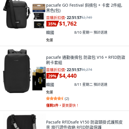
pacsafe GO Festival 斜揹包 + 卡套 2件組,
黑色(包)
首購折扣價
·
22:51:55
$2,749
$1,762
35
%
韓國
8/10 星期一
預計送達
免運
pacsafe 通勤後揹包 防盜包 V16 + RFID防盜
刷卡套組
首購折扣價
·
22:51:55
$6,274
$4,440
29
%
韓國
8/11 星期二
預計送達
免運
(
2
)
僅剩3件，
要買要快！
Pacsafe RFIDsafe V150 防盜頸掛式護照皮
夾 旅行證件收納 RFID防盜保護