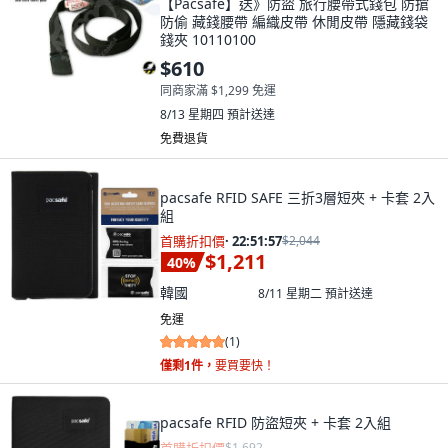
【Pacsafe】送》防盜 旅行腰帶式錢包 防搶
防偷 藏錢腰帶 編織皮帶 休閒皮帶 隱藏錢袋
錢夾 10110100
$610
同商家滿 $1,299 免運
8/13 星期四
預計送達
免費退貨
pacsafe RFID SAFE 三折3層短夾 + 卡套 2入
組
首購折扣價
·
22:51:55
$2,044
$1,211
40
%
韓國
8/11 星期二
預計送達
免運
(
1
)
僅剩1件，
要買要快！
pacsafe RFID 防盜短夾 + 卡套 2入組
$1,692