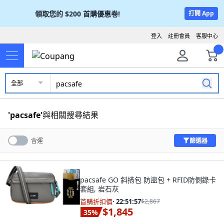
領取您的
$200
首購優惠卷!
打開 App
登入
註冊會員
客服中心
全部
'
pacsafe
'
與相關搜尋結果
篩選器
含運
pacsafe GO 斜揹包 防盜包 + RFID防側錄卡
套組, 岩石灰
首購折扣價
·
22:51:55
$2,867
$1,845
35
%