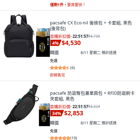
僅剩1件，
要買要快！
pacsafe CX Eco-nil 後揹包 + 卡套組, 黑色
(後背包)
首購折扣價
·
22:51:55
$4,730
$4,530
4
%
韓國
8/11 星期二
預計送達
免運
(
6
)
即將售完
pacsafe 防盜臀包兼單肩包 + RFID防盜刷卡
夾套組, 黑色
首購折扣價
·
22:51:55
$4,324
$2,853
34
%
韓國
8/11 星期二
預計送達
免運
(
19
)