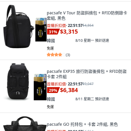
pacsafe V Tour 防盜斜揹包 + RFID防側錄卡
套組, 黑色
首購折扣價
·
22:51:55
$4,864
$3,315
31
%
韓國
8/10 星期一
預計送達
免運
(
3
)
pacsafe EXP35 旅行防盜後揹包 + RFID防盜
卡套 2件組
首購折扣價
·
22:51:55
$9,047
$6,384
29
%
韓國
8/11 星期二
預計送達
免運
pacsafe GO 托特包 + 卡套 2件組, 黑色