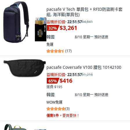
pacsafe V Tech 單肩包 + RFID防盜刷卡套
組, 海洋藍(單肩包)
首購折扣價
·
22:51:55
$4,841
$3,261
32
%
韓國
8/10 星期一
預計送達
免運
(
17
)
pacsafe Coversafe V100 腰包 10142100
首購折扣價
·
22:51:55
$1,216
$416
65
%
運費 $195
韓國
8/10 星期一
預計送達
WOW免運
(
3
)
僅剩1件，
要買要快！