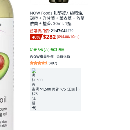
NOW Foods 甜夢複方純精油,
甜橙 + 洋甘菊 + 薰衣草 + 依蘭
依蘭 + 檀香, 30ml, 1瓶
首購折扣價
·
21:47:02
$470
$282
40
%
(
$94.00/10ml
)
明天 8/8 (六)
預計送達
WOW會員
免運 ∙ 免費退貨
(
497
)
满 $1,500 再省 $75 (王道卡)