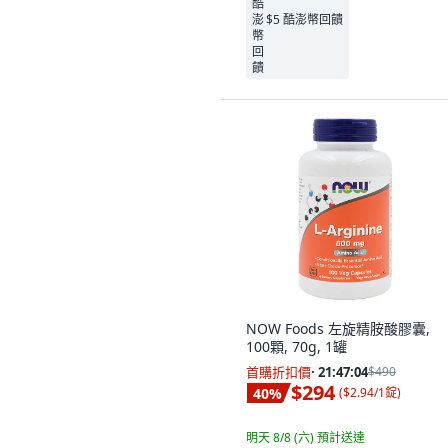
$5 酷澎幣回饋
NOW Foods 左旋精胺酸膠囊,
100顆, 70g, 1罐
首購折扣價
·
21:47:02
$490
$294
40
%
(
$2.94/1錠
)
明天 8/8 (六)
預計送達