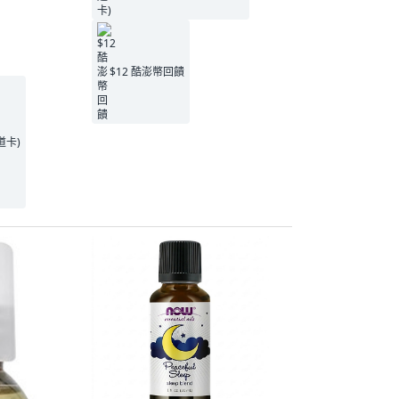
$12 酷澎幣回饋
王道卡)