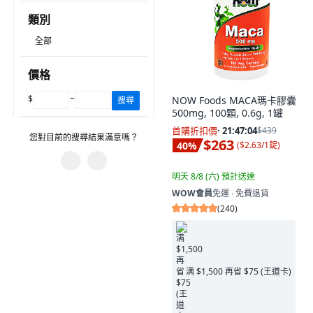
類別
全部
價格
$
~
NOW Foods MACA瑪卡膠囊
搜尋
500mg, 100顆, 0.6g, 1罐
首購折扣價
·
21:47:02
$439
您對目前的搜尋結果滿意嗎？
$263
40
%
(
$2.63/1錠
)
明天 8/8 (六)
預計送達
您遇到什麼問題？
WOW會員
免運 ∙ 免費退貨
(
240
)
建議的搜尋字詞沒有幫助。
有不相關的產品。
篩選沒有幫助。
满 $1,500 再省 $75 (王道卡)
圖片或資訊不正確。