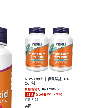
NOW Foods 甘氨酸鎂錠, 180
錠, 2罐
折扣後價格
·
04:47:02
$970
$548
43
%
(
$1.52/1錠
)
運費 $195
美國