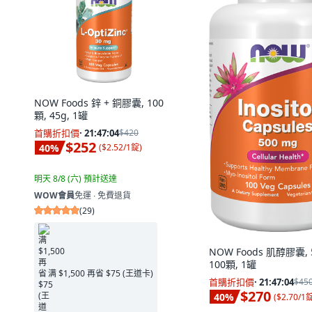
NOW Foods 鋅 + 銅膠囊, 100
顆, 45g, 1罐
首購折扣價
·
21:47:02
$420
$252
40
%
(
$2.52/1錠
)
明天 8/8 (六)
預計送達
WOW會員
免運 ∙ 免費退貨
(
29
)
NOW Foods 肌醇膠囊, 
100顆, 1罐
满 $1,500 再省 $75 (王道卡)
首購折扣價
·
21:47:02
$45
$270
40
%
(
$2.70/1