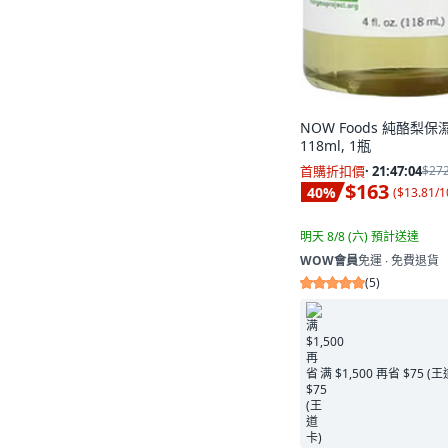
NOW Foods 純酪梨保
118ml, 1瓶
首購折扣價
·
21:47:02
$27
$163
40
%
(
$13.81/1
明天 8/8 (六)
預計送達
WOW會員
免運 ∙ 免費退貨
(
5
)
满 $1,500 再省 $75 (