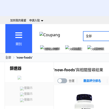
加到我的最愛
申請入駐
全部
類別
爸氣父親節
火箭速配
火箭跨境
全部
'
now-foods
'
篩選器
'
now-foods
'
與相關搜尋結果
含運
酷澎評分排名
僅顯示
僅顯示
僅顯示