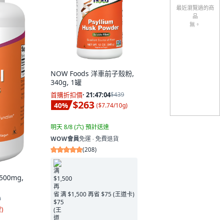
最近瀏覽過的商
品
無。
NOW Foods 洋車前子殼粉,
340g, 1罐
首購折扣價
·
21:47:02
$439
$263
40
%
(
$7.74/10g
)
明天 8/8 (六)
預計送達
WOW會員
免運 ∙ 免費退貨
(
208
)
500mg,
满 $1,500 再省 $75 (王道卡)
0
錠
)