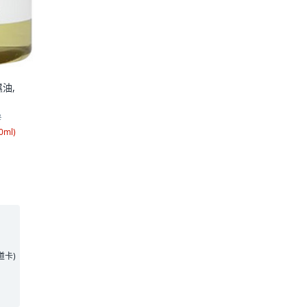
濕油,
2
0ml
)
王道卡)