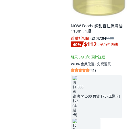
NOW Foods 純甜杏仁保濕油,
118ml, 1瓶
首購折扣價
·
21:47:02
$188
$112
40
%
(
$9.49/10ml
)
明天 8/8 (六)
預計送達
WOW會員
免運 ∙ 免費退貨
(
41
)
满 $1,500 再省 $75 (王道卡)