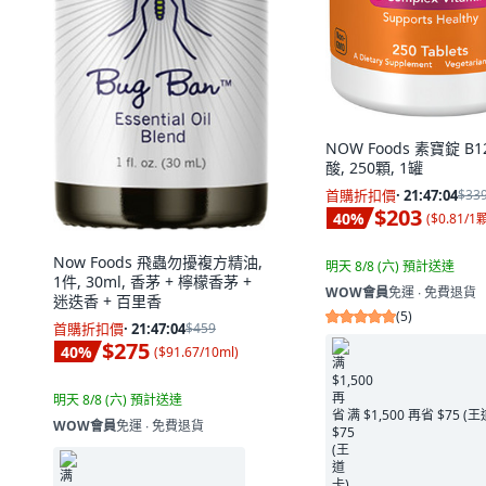
NOW Foods 素寶錠 B1
酸, 250顆, 1罐
首購折扣價
·
21:47:02
$33
$203
40
%
(
$0.81/1
Now Foods 飛蟲勿擾複方精油,
明天 8/8 (六)
預計送達
1件, 30ml, 香茅 + 檸檬香茅 +
WOW會員
免運 ∙ 免費退貨
迷迭香 + 百里香
(
5
)
首購折扣價
·
21:47:02
$459
$275
40
%
(
$91.67/10ml
)
明天 8/8 (六)
預計送達
满 $1,500 再省 $75 (
WOW會員
免運 ∙ 免費退貨