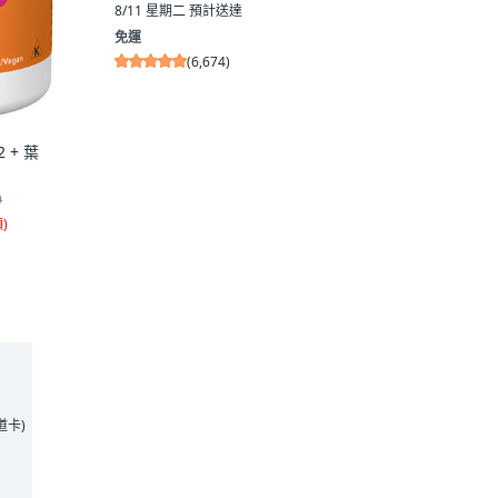
8/11 星期二
預計送達
免運
(
6,674
)
2 + 葉
9
顆
)
王道卡)