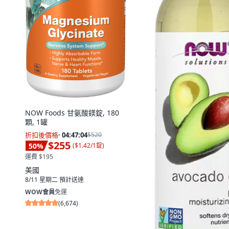
NOW Foods 甘氨酸鎂錠, 180
顆, 1罐
折扣後價格
·
04:47:02
$520
$255
50
%
(
$1.42/1錠
)
運費 $195
美國
8/11 星期二
預計送達
WOW會員
免運
(
6,674
)