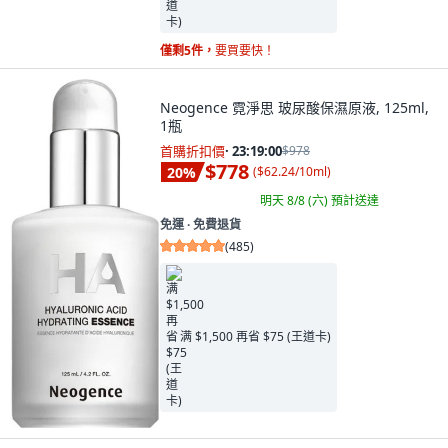
僅剩5件，
要買要快！
Neogence 霓淨思 玻尿酸保濕原液, 125ml,
1瓶
首購折扣價
·
23:18:58
$978
$778
20
%
(
$62.24/10ml
)
明天 8/8 (六)
預計送達
免運 ∙ 免費退貨
(
485
)
满 $1,500 再省 $75 (王道卡)