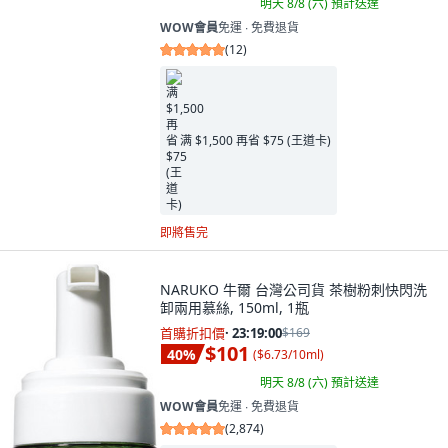
明天 8/8 (六)
預計送達
WOW會員
免運 ∙ 免費退貨
(
12
)
满 $1,500 再省 $75 (王道卡)
即將售完
NARUKO 牛爾 台灣公司貨 茶樹粉刺快閃洗
卸兩用慕絲, 150ml, 1瓶
首購折扣價
·
23:18:58
$169
$101
40
%
(
$6.73/10ml
)
明天 8/8 (六)
預計送達
WOW會員
免運 ∙ 免費退貨
(
2,874
)