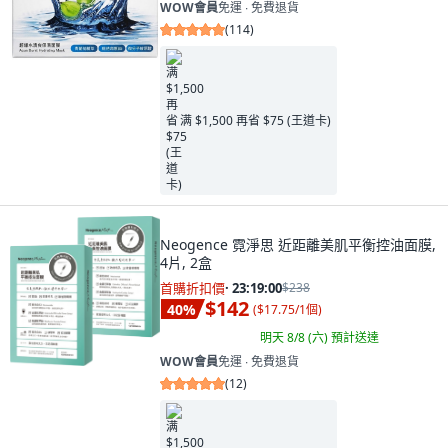
WOW會員
免運 ∙ 免費退貨
(
114
)
满 $1,500 再省 $75 (王道卡)
Neogence 霓淨思 近距離美肌平衡控油面膜,
4片, 2盒
首購折扣價
·
23:18:58
$238
$142
40
%
(
$17.75/1個
)
明天 8/8 (六)
預計送達
WOW會員
免運 ∙ 免費退貨
(
12
)