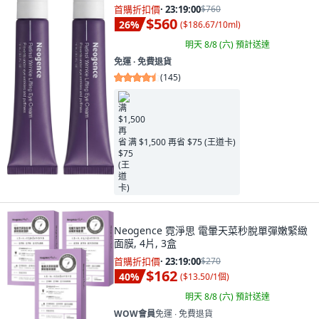
首購折扣價
·
23:18:58
$760
$560
26
%
(
$186.67/10ml
)
明天 8/8 (六)
預計送達
免運 ∙ 免費退貨
(
145
)
满 $1,500 再省 $75 (王道卡)
Neogence 霓淨思 電暈天菜秒脫單彈嫩緊緻
面膜, 4片, 3盒
首購折扣價
·
23:18:58
$270
$162
40
%
(
$13.50/1個
)
明天 8/8 (六)
預計送達
WOW會員
免運 ∙ 免費退貨