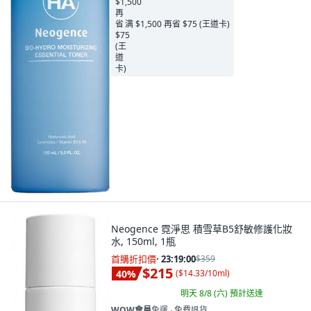
满 $1,500 再省 $75 (王道卡)
Neogence 霓淨思 積雪草B5舒敏修護化妝
水, 150ml, 1瓶
首購折扣價
·
23:18:58
$359
$215
40
%
(
$14.33/10ml
)
明天 8/8 (六)
預計送達
WOW會員
免運 ∙ 免費退貨