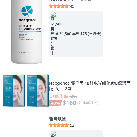
(
45
)
满 $1,500 再省 $75 (王道卡)
Neogence 霓淨思 無針水光維他命B保濕面
膜, 5片, 2盒
首購折扣價
$268
$160
40
%
(
$16.00/1個
)
暫時缺貨
(
52
)