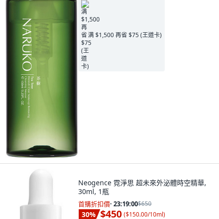
满 $1,500 再省 $75 (王道卡)
Neogence 霓淨思 超未來外泌體時空精華,
30ml, 1瓶
首購折扣價
·
23:18:58
$650
$450
30
%
(
$150.00/10ml
)