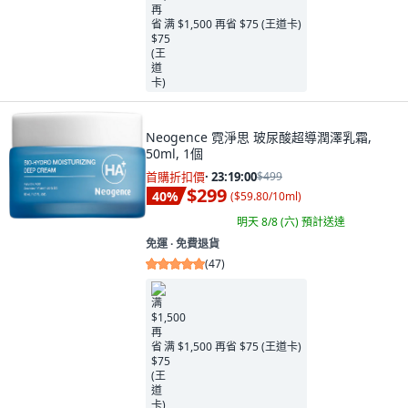
满 $1,500 再省 $75 (王道卡)
Neogence 霓淨思 玻尿酸超導潤澤乳霜,
50ml, 1個
首購折扣價
·
23:18:58
$499
$299
40
%
(
$59.80/10ml
)
明天 8/8 (六)
預計送達
免運 ∙ 免費退貨
(
47
)
满 $1,500 再省 $75 (王道卡)