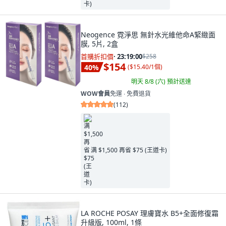
Neogence 霓淨思 無針水光維他命A緊緻面
膜, 5片, 2盒
首購折扣價
·
23:18:58
$258
$154
40
%
(
$15.40/1個
)
明天 8/8 (六)
預計送達
WOW會員
免運 ∙ 免費退貨
(
112
)
满 $1,500 再省 $75 (王道卡)
LA ROCHE POSAY 理膚寶水 B5+全面修復霜
升級版, 100ml, 1條