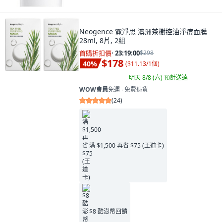
Neogence 霓淨思 澳洲茶樹控油淨痘面膜
28ml, 8片, 2組
首購折扣價
·
23:18:58
$298
$178
40
%
(
$11.13/1個
)
明天 8/8 (六)
預計送達
WOW會員
免運 ∙ 免費退貨
(
24
)
满 $1,500 再省 $75 (王道卡)
$8 酷澎幣回饋