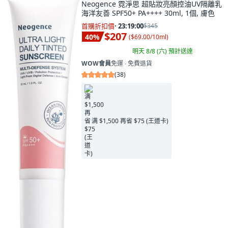
Neogence 霓淨思 超貼妝亮顏控油UV隔離乳
海洋友善 SPF50+ PA++++ 30ml, 1個, 膚色
首購折扣價
·
23:18:58
$345
$207
40
%
(
$69.00/10ml
)
明天 8/8 (六)
預計送達
WOW會員
免運 ∙ 免費退貨
(
38
)
满 $1,500 再省 $75 (王道卡)