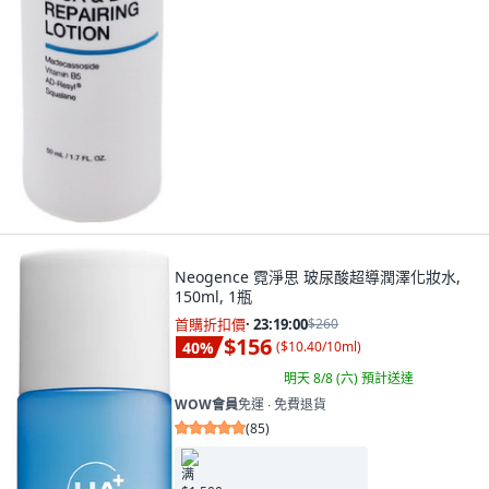
Neogence 霓淨思 玻尿酸超導潤澤化妝水,
150ml, 1瓶
首購折扣價
·
23:18:58
$260
$156
40
%
(
$10.40/10ml
)
明天 8/8 (六)
預計送達
WOW會員
免運 ∙ 免費退貨
(
85
)