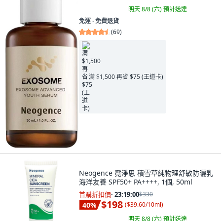
明天 8/8 (六)
預計送達
免運 ∙ 免費退貨
(
69
)
满 $1,500 再省 $75 (王道卡)
Neogence 霓淨思 積雪草純物理舒敏防曬乳
海洋友善 SPF50+ PA++++, 1個, 50ml
首購折扣價
·
23:18:58
$330
$198
40
%
(
$39.60/10ml
)
明天 8/8 (六)
預計送達