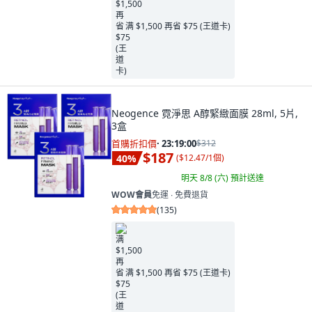
满 $1,500 再省 $75 (王道卡)
Neogence 霓淨思 A醇緊緻面膜 28ml, 5片,
3盒
首購折扣價
·
23:18:58
$312
$187
40
%
(
$12.47/1個
)
明天 8/8 (六)
預計送達
WOW會員
免運 ∙ 免費退貨
(
135
)
满 $1,500 再省 $75 (王道卡)