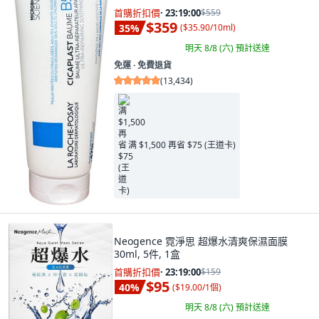
首購折扣價
·
23:18:58
$559
$359
35
%
(
$35.90/10ml
)
明天 8/8 (六)
預計送達
免運 ∙ 免費退貨
(
13,434
)
满 $1,500 再省 $75 (王道卡)
Neogence 霓淨思 超爆水清爽保濕面膜
30ml, 5件, 1盒
首購折扣價
·
23:18:58
$159
$95
40
%
(
$19.00/1個
)
明天 8/8 (六)
預計送達