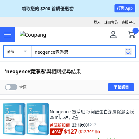
領取您的
$200
首購優惠卷!
打開 App
登入
註冊會員
客服中心
全部
'
neogence霓淨思
'
與相關搜尋結果
篩選器
含運
Neogence 霓淨思 冰河醣蛋白深層保濕面膜
28ml, 5片, 2盒
首購折扣價
·
23:18:58
$212
$127
40
%
(
$12.70/1個
)