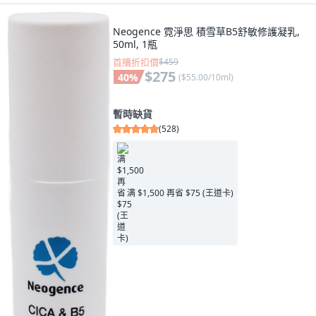
Neogence 霓淨思 積雪草B5舒敏修護凝乳,
50ml, 1瓶
首購折扣價
$459
$275
40
%
(
$55.00/10ml
)
暫時缺貨
(
528
)
满 $1,500 再省 $75 (王道卡)