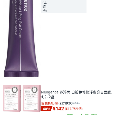
Neogence 霓淨思 自拍免修修淨膚亮白面膜,
4片, 2盒
首購折扣價
·
23:18:58
$238
$142
40
%
(
$17.75/1個
)