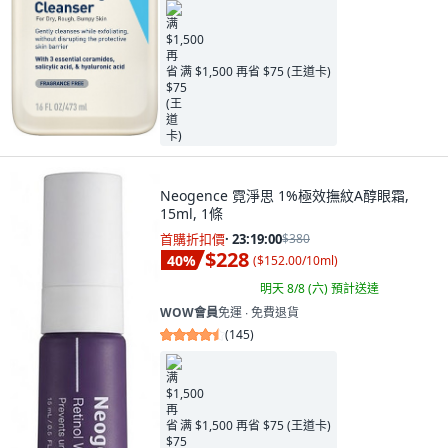
满 $1,500 再省 $75 (王道卡)
Neogence 霓淨思 1%極效撫紋A醇眼霜,
15ml, 1條
首購折扣價
·
23:18:58
$380
$228
40
%
(
$152.00/10ml
)
明天 8/8 (六)
預計送達
WOW會員
免運 ∙ 免費退貨
(
145
)
满 $1,500 再省 $75 (王道卡)