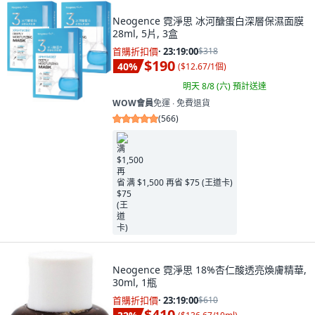
Neogence 霓淨思 冰河醣蛋白深層保濕面膜
28ml, 5片, 3盒
首購折扣價
·
23:18:58
$318
$190
40
%
(
$12.67/1個
)
明天 8/8 (六)
預計送達
WOW會員
免運 ∙ 免費退貨
(
566
)
满 $1,500 再省 $75 (王道卡)
Neogence 霓淨思 18%杏仁酸透亮煥膚精華,
30ml, 1瓶
首購折扣價
·
23:18:58
$610
$410