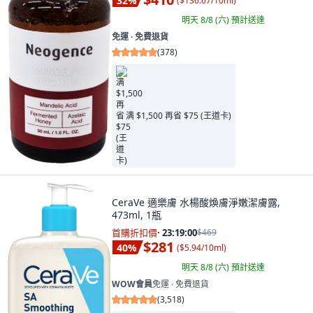
32
%
(
$136.67/10ml
)
明天 8/8 (六)
預計送達
免運 ∙ 免費退貨
(
378
)
满 $1,500 再省 $75 (王道卡)
CeraVe 適樂膚 水楊酸煥膚淨嫩潔膚露,
473ml, 1瓶
首購折扣價
·
23:18:58
$469
$281
40
%
(
$5.94/10ml
)
明天 8/8 (六)
預計送達
WOW會員
免運 ∙ 免費退貨
(
3,518
)