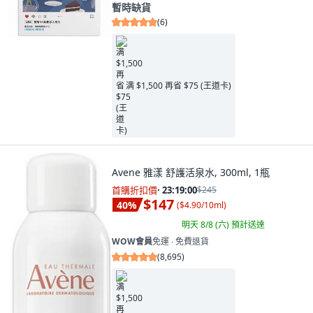
暫時缺貨
(
6
)
满 $1,500 再省 $75 (王道卡)
Avene 雅漾 舒護活泉水, 300ml, 1瓶
首購折扣價
·
23:18:58
$245
$147
40
%
(
$4.90/10ml
)
明天 8/8 (六)
預計送達
WOW會員
免運 ∙ 免費退貨
(
8,695
)