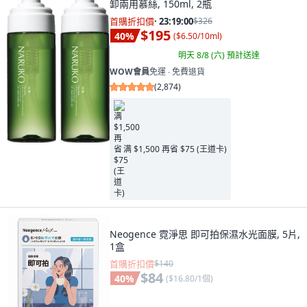
卸兩用慕絲, 150ml, 2瓶
首購折扣價
·
23:18:58
$326
$195
40
%
(
$6.50/10ml
)
明天 8/8 (六)
預計送達
WOW會員
免運 ∙ 免費退貨
(
2,874
)
满 $1,500 再省 $75 (王道卡)
Neogence 霓淨思 即可拍保濕水光面膜, 5片,
1盒
首購折扣價
$140
$84
40
%
(
$16.80/1個
)