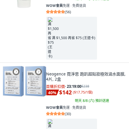
WOW會員
免運 ∙ 免費退貨
(
56
)
满 $1,500 再省 $75 (王道卡)
Neogence 霓淨思 跑趴超貼妝極效涵水面膜,
4片, 2盒
首購折扣價
·
23:18:58
$238
$142
40
%
(
$17.75/1個
)
明天 8/8 (六)
預計送達
WOW會員
免運 ∙ 免費退貨
(
30
)