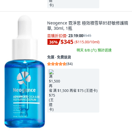
Neogence 霓淨思 極效積雪草B5舒敏修護精
華, 30ml, 1瓶
首購折扣價
·
23:18:58
$545
$345
36
%
(
$115.00/10ml
)
明天 8/8 (六)
預計送達
免運 ∙ 免費退貨
(
84
)
满 $1,500 再省 $75 (王道卡)