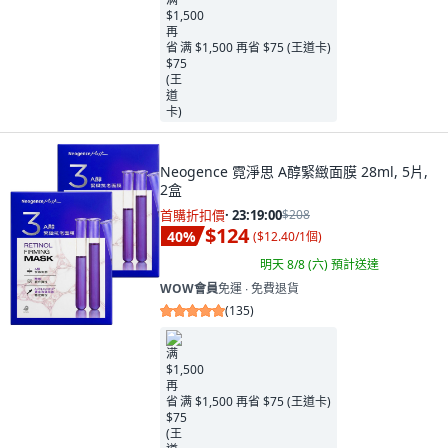
满 $1,500 再省 $75 (王道卡)
Neogence 霓淨思 A醇緊緻面膜 28ml, 5片,
2盒
首購折扣價
·
23:18:58
$208
$124
40
%
(
$12.40/1個
)
明天 8/8 (六)
預計送達
WOW會員
免運 ∙ 免費退貨
(
135
)
满 $1,500 再省 $75 (王道卡)