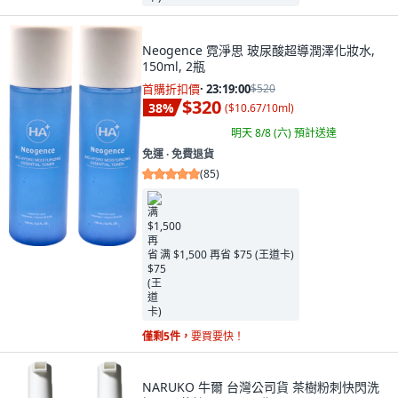
Neogence 霓淨思 玻尿酸超導潤澤化妝水,
150ml, 2瓶
首購折扣價
·
23:18:58
$520
$320
38
%
(
$10.67/10ml
)
明天 8/8 (六)
預計送達
免運 ∙ 免費退貨
(
85
)
满 $1,500 再省 $75 (王道卡)
僅剩5件，
要買要快！
NARUKO 牛爾 台灣公司貨 茶樹粉刺快閃洗