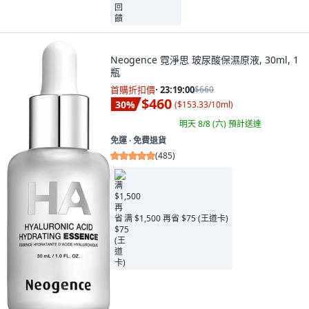
Neogence 霓淨思 玻尿酸保濕原液, 30ml, 1
瓶
首購折扣價
·
23:18:58
$660
$460
30
%
(
$153.33/10ml
)
明天 8/8 (六)
預計送達
免運 ∙ 免費退貨
(
485
)
满 $1,500 再省 $75 (王道卡)