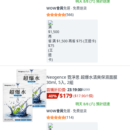
明天 8/8 (六)
預計送達
WOW會員
免運 ∙ 免費退貨
(
566
)
满 $1,500 再省 $75 (王道卡)
Neogence 霓淨思 超爆水清爽保濕面膜
30ml, 5入, 2組
首購折扣價
·
23:18:58
$299
$179
40
%
(
$17.90/1個
)
明天 8/8 (六)
預計送達
WOW會員
免運 ∙ 免費退貨
(
114
)