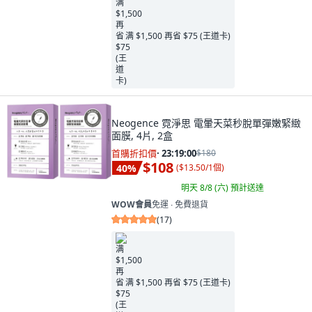
满 $1,500 再省 $75 (王道卡)
Neogence 霓淨思 電暈天菜秒脫單彈嫩緊緻
面膜, 4片, 2盒
首購折扣價
·
23:18:58
$180
$108
40
%
(
$13.50/1個
)
明天 8/8 (六)
預計送達
WOW會員
免運 ∙ 免費退貨
(
17
)
满 $1,500 再省 $75 (王道卡)