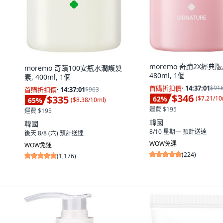
moremo 奇蹟2X經典
moremo 奇蹟100安瓶水潤護髮
480ml, 1個
素, 400ml, 1個
首購折扣價
·
14:37:00
$91
首購折扣價
·
14:37:00
$963
$346
$335
62
%
(
$7.21/10
65
%
(
$8.38/10ml
)
運費 $195
運費 $195
韓國
韓國
8/10 星期一
預計送達
後天 8/8 (六)
預計送達
WOW免運
WOW免運
(
224
)
(
1,176
)