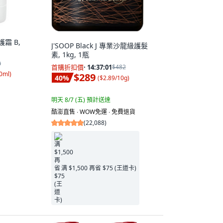
霜 B,
J'SOOP Black J 專業沙龍級護髮
素, 1kg, 1瓶
0
首購折扣價
·
14:37:00
$482
0ml
)
$289
40
%
(
$2.89/10g
)
明天 8/7 (五)
預計送達
酷澎直售 ∙ WOW免運 ∙ 免費退貨
(
22,088
)
满 $1,500 再省 $75 (王道卡)