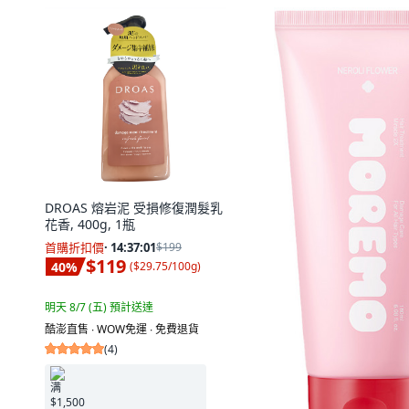
DROAS 熔岩泥 受損修復潤髮乳
花香, 400g, 1瓶
首購折扣價
·
14:37:00
$199
$119
40
%
(
$29.75/100g
)
明天 8/7 (五)
預計送達
酷澎直售 ∙ WOW免運 ∙ 免費退貨
(
4
)