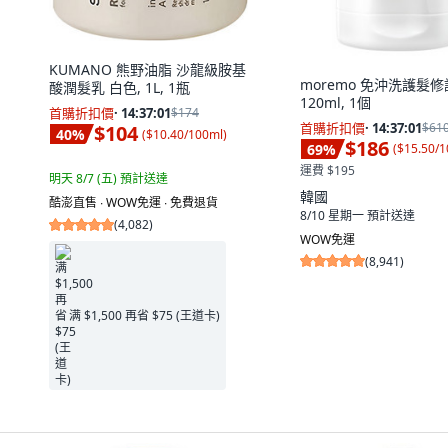
KUMANO 熊野油脂 沙龍級胺基
moremo 免沖洗護髮修護
酸潤髮乳 白色, 1L, 1瓶
120ml, 1個
首購折扣價
·
14:37:00
$174
首購折扣價
·
14:37:00
$61
$104
40
%
(
$10.40/100ml
)
$186
69
%
(
$15.50/1
運費 $195
明天 8/7 (五)
預計送達
韓國
酷澎直售 ∙ WOW免運 ∙ 免費退貨
8/10 星期一
預計送達
(
4,082
)
WOW免運
(
8,941
)
满 $1,500 再省 $75 (王道卡)