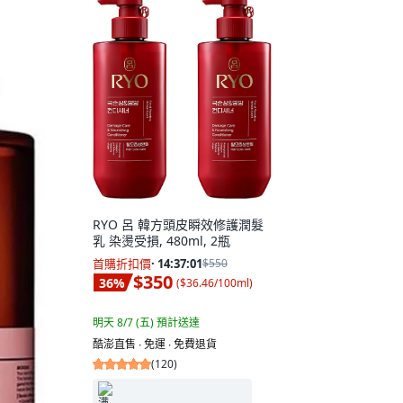
RYO 呂 韓方頭皮瞬效修護潤髮
乳 染燙受損, 480ml, 2瓶
首購折扣價
·
14:37:00
$550
$350
36
%
(
$36.46/100ml
)
明天 8/7 (五)
預計送達
酷澎直售 ∙ 免運 ∙ 免費退貨
(
120
)