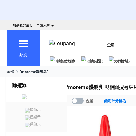
加到我的最愛
申請入駐
全部
類別
爸氣父親節
火箭速配
火箭跨境
全部
'
moremo護髮乳
'
篩選器
'
moremo護髮乳
'
與相關搜尋結
含運
酷澎評分排名
僅顯示
僅顯示
僅顯示