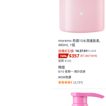
沒有其他想要的選擇。
moremo 奇蹟10水潤護髮素,
480ml, 1個
首購折扣價
·
14:37:00
$1,424
$357
74
%
(
$7.44/10ml
)
運費 $195
韓國
8/10 星期一
預計送達
WOW免運
(
3,737
)