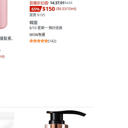
首購折扣價
·
14:37:00
$434
$150
65
%
(
$8.33/10ml
)
運費 $195
韓國
8/10 星期一
預計送達
WOW免運
版護髮素,
(
142
)
6
ml
)