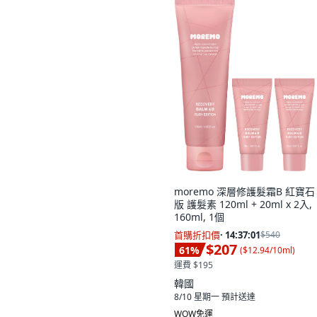
moremo 深層修護髮霜B 紅寶石
版 護髮素 120ml + 20ml x 2入,
160ml, 1個
首購折扣價
·
14:37:00
$540
$207
61
%
(
$12.94/10ml
)
運費 $195
韓國
8/10 星期一
預計送達
WOW免運