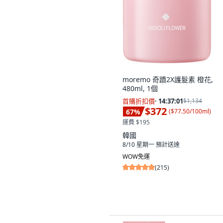
moremo 奇蹟2X護髮素 橙花,
480ml, 1個
首購折扣價
·
14:37:00
$1,134
$372
67
%
(
$77.50/100ml
)
運費 $195
韓國
8/10 星期一
預計送達
WOW免運
(
215
)