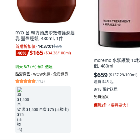
RYO 呂 韓方頭皮瞬效修護潤髮
乳 豐盈蓬鬆, 480ml, 1件
首購折扣價
·
14:37:00
$275
$165
40
%
(
$34.38/100ml
)
moremo 水狀護髮 10秒
個, 480ml
明天 8/7 (五)
預計送達
$659
酷澎直售 ∙ WOW免運 ∙ 免費退貨
(
$137.29/100ml
)
(
113
)
運費 $45 起
8/18
預計送達
免費退貨
僅剩2件，
要買要快！
满 $1,500 再省 $75 (王道卡)