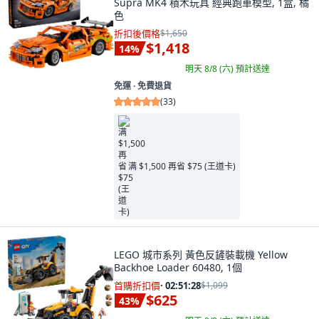
Supra MK4 積木玩具 經典跑車模型, 1盒, 橘
色
折扣後價格
$1,650
$1,418
14
%
明天 8/8 (六)
預計送達
免運 ∙ 免費退貨
(
33
)
满 $1,500 再省 $75 (王道卡)
LEGO 城市系列 黃色反鏟裝載機 Yellow
Backhoe Loader 60480, 1個
首購折扣價
·
02:51:27
$1,099
$625
43
%