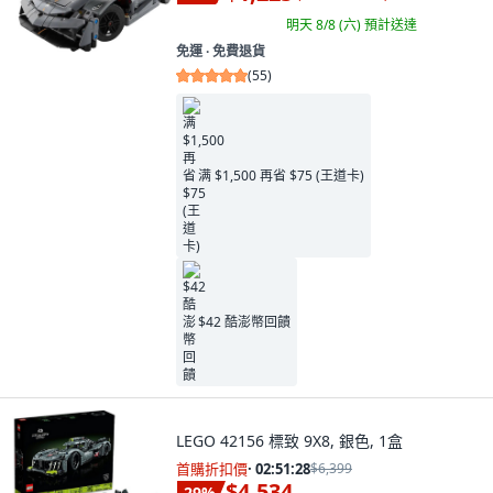
明天 8/8 (六)
預計送達
免運 ∙ 免費退貨
(
55
)
满 $1,500 再省 $75 (王道卡)
$42 酷澎幣回饋
LEGO 42156 標致 9X8, 銀色, 1盒
首購折扣價
·
02:51:27
$6,399
$4,534
29
%