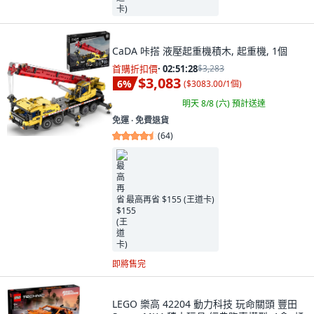
CaDA 咔搭 液壓起重機積木, 起重機, 1個
首購折扣價
·
02:51:27
$3,283
$3,083
6
%
(
$3083.00/1個
)
明天 8/8 (六)
預計送達
免運 ∙ 免費退貨
(
64
)
最高再省 $155 (王道卡)
即將售完
LEGO 樂高 42204 動力科技 玩命關頭 豐田