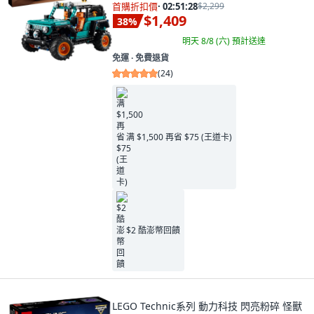
首購折扣價
·
02:51:27
$2,299
$1,409
38
%
明天 8/8 (六)
預計送達
免運 ∙ 免費退貨
(
24
)
满 $1,500 再省 $75 (王道卡)
$2 酷澎幣回饋
LEGO Technic系列 動力科技 閃亮粉碎 怪獸