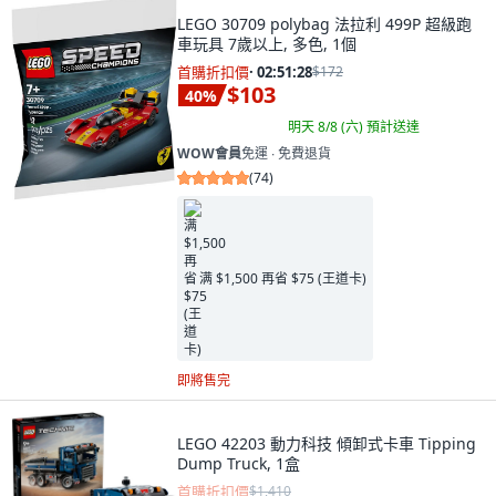
LEGO 30709 polybag 法拉利 499P 超級跑
車玩具 7歲以上, 多色, 1個
首購折扣價
·
02:51:27
$172
$103
40
%
明天 8/8 (六)
預計送達
WOW會員
免運 ∙ 免費退貨
(
74
)
满 $1,500 再省 $75 (王道卡)
即將售完
LEGO 42203 動力科技 傾卸式卡車 Tipping
Dump Truck, 1盒
首購折扣價
$1,410