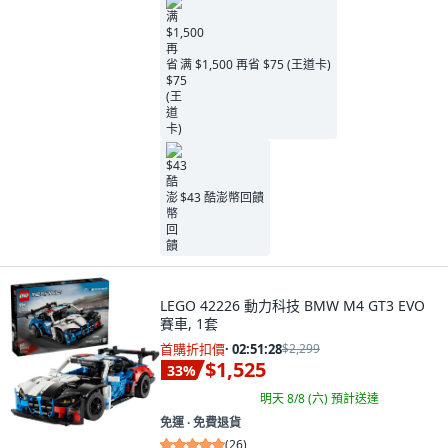
满 $1,500 再省 $75 (王道卡)
$43 酷澎幣回饋
LEGO 42226 動力科技 BMW M4 GT3 EVO
賽車, 1套
首購折扣價
·
02:51:27
$2,299
$1,525
33
%
明天 8/8 (六)
預計送達
免運 ∙ 免費退貨
(
26
)