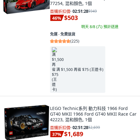
77254, 混和顏色, 1個
首購折扣價
·
02:51:27
$949
$503
46
%
明天 8/8 (六)
預計送達
免運 ∙ 免費退貨
(
225
)
满 $1,500 再省 $75 (王道卡)
LEGO Technic系列 動力科技 1966 Ford
GT40 MKII 1966 Ford GT40 MKII Race Car
42223, 混和顏色, 1個
首購折扣價
·
02:51:27
$2,699
$1,689
37
%