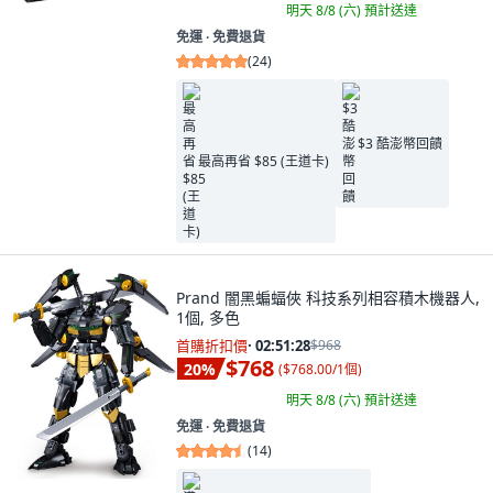
明天 8/8 (六)
預計送達
免運 ∙ 免費退貨
(
24
)
$3 酷澎幣回饋
最高再省 $85 (王道卡)
Prand 闇黑蝙蝠俠 科技系列相容積木機器人,
1個, 多色
首購折扣價
·
02:51:27
$968
$768
20
%
(
$768.00/1個
)
明天 8/8 (六)
預計送達
免運 ∙ 免費退貨
(
14
)