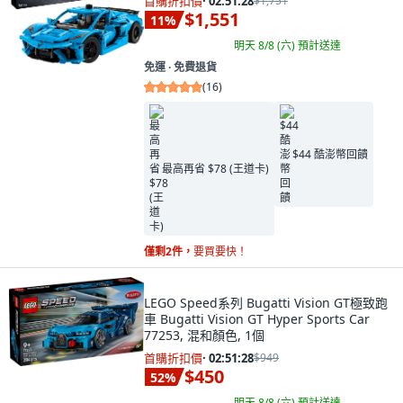
首購折扣價
·
02:51:27
$1,751
$1,551
11
%
明天 8/8 (六)
預計送達
免運 ∙ 免費退貨
(
16
)
$44 酷澎幣回饋
最高再省 $78 (王道卡)
僅剩2件，
要買要快！
LEGO Speed系列 Bugatti Vision GT極致跑
車 Bugatti Vision GT Hyper Sports Car
77253, 混和顏色, 1個
首購折扣價
·
02:51:27
$949
$450
52
%
明天 8/8 (六)
預計送達