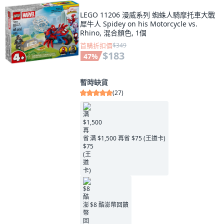
LEGO 11206 漫威系列 蜘蛛人騎摩托車大戰
犀牛人 Spidey on his Motorcycle vs.
Rhino, 混合顏色, 1個
首購折扣價
$349
$183
47
%
暫時缺貨
(
27
)
满 $1,500 再省 $75 (王道卡)
$8 酷澎幣回饋