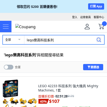
領取您的
$200
首購優惠卷!
打開 App
登入
註冊會員
客服中心
全部
'
lego樂高科技系列
'
與相關搜尋結果
篩選器
含運
LEGO 42233 科技系列 強大機具 Mighty
Machines, 1套
首購折扣價
·
02:51:27
$179
$107
40
%