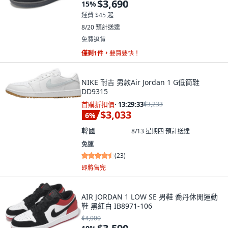
$3,690
15
%
運費 $45 起
8/20
預計送達
免費退貨
僅剩1件，
要買要快！
NIKE 耐吉 男款Air Jordan 1 G低筒鞋
DD9315
首購折扣價
·
13:29:32
$3,233
$3,033
6
%
韓國
8/13 星期四
預計送達
免運
(
23
)
即將售完
AIR JORDAN 1 LOW SE 男鞋 喬丹休閒運動
鞋 黑紅白 IB8971-106
$4,000