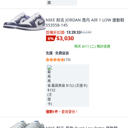
NIKE 耐吉 JORDAN 喬丹 AIR 1 LOW 運動鞋
553558-145
首購折扣價
·
13:29:32
$3,230
$3,030
6
%
明天 8/11 (二)
預計送達
免運 ∙ 免費退貨
(
10
)
最高再省 $152 (王道卡)
僅剩1件，
要買要快！