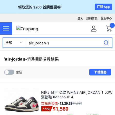
領取您的
$200
首購優惠卷!
打開 App
登入
註冊會員
客服中心
全部
'
air-jordan-1
'
與相關搜尋結果
篩選器
含運
NIKE 耐吉 女款 WMNS AIR JORDAN 1 LOW
運動鞋 IM6565-014
首購折扣價
·
13:29:32
$1,780
$1,580
11
%