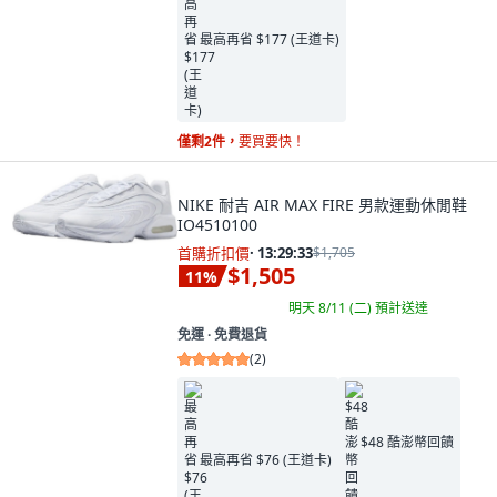
最高再省 $177 (王道卡)
僅剩2件，
要買要快！
NIKE 耐吉 AIR MAX FIRE 男款運動休閒鞋
IO4510100
首購折扣價
·
13:29:32
$1,705
$1,505
11
%
明天 8/11 (二)
預計送達
免運 ∙ 免費退貨
(
2
)
$48 酷澎幣回饋
最高再省 $76 (王道卡)