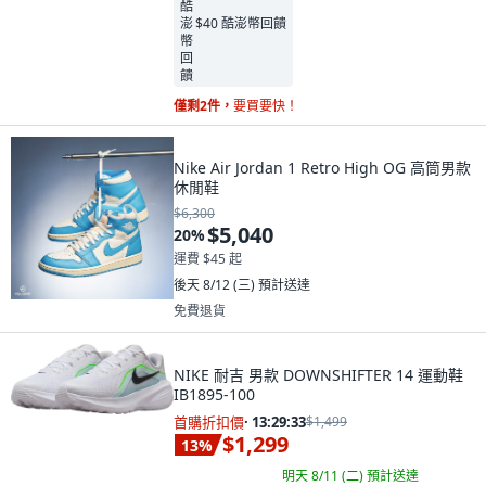
$40 酷澎幣回饋
僅剩2件，
要買要快！
Nike Air Jordan 1 Retro High OG 高筒男款
休閒鞋
$6,300
$5,040
20
%
運費 $45 起
後天 8/12 (三)
預計送達
免費退貨
NIKE 耐吉 男款 DOWNSHIFTER 14 運動鞋
IB1895-100
首購折扣價
·
13:29:32
$1,499
$1,299
13
%
明天 8/11 (二)
預計送達