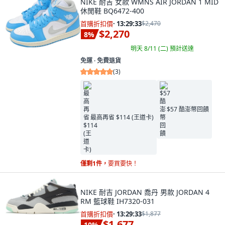
NIKE 耐吉 女款 WMNS AIR JORDAN 1 MID
休閒鞋 BQ6472-400
首購折扣價
·
13:29:32
$2,470
$2,270
8
%
明天 8/11 (二)
預計送達
免運 ∙ 免費退貨
(
3
)
$57 酷澎幣回饋
最高再省 $114 (王道卡)
僅剩1件，
要買要快！
NIKE 耐吉 JORDAN 喬丹 男款 JORDAN 4
RM 籃球鞋 IH7320-031
首購折扣價
·
13:29:32
$1,877
$1,677
10
%