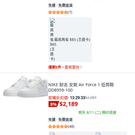
免運 ∙ 免費退貨
(
7
)
最高再省 $85 (王道卡)
僅剩5件，
要買要快！
NIKE 耐吉 女款 Air Force 1 低筒鞋
DD8959-100
首購折扣價
·
13:29:32
$2,389
$2,189
8
%
明天 8/11 (二)
預計送達
免運 ∙ 免費退貨
(
48
)