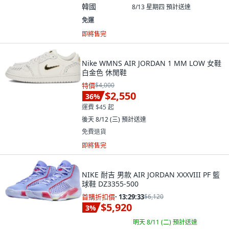
韓國
8/13 星期四
預計送達
免運
即將售完
Nike WMNS AIR JORDAN 1 MM LOW 女鞋
白金色 休閒鞋
特價
$4,000
$2,550
36
%
運費 $45 起
後天 8/12 (三)
預計送達
免費退貨
即將售完
NIKE 耐吉 男款 AIR JORDAN XXXVIII PF 籃
球鞋 DZ3355-500
首購折扣價
·
13:29:32
$6,120
$5,920
3
%
明天 8/11 (二)
預計送達