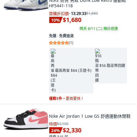
NIKE 耐吉 男款 Dunk Low Retro 運動鞋
HF5441-118
首購折扣價
·
13:29:32
$1,880
$1,680
10
%
明天 8/11 (二)
預計送達
免運 ∙ 免費退貨
(
1
)
$56 酷澎幣回饋
最高再省 $84 (王道卡)
僅剩1件，
要買要快！
Nike Air Jordan 1 Low GS 舒適運動休閒鞋
特價
$3,100
$2,330
24
%
運費 $45 起