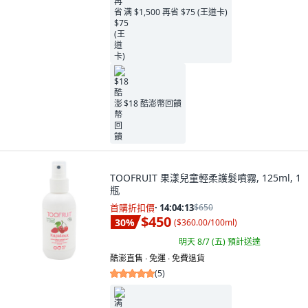
满 $1,500 再省 $75 (王道卡)
$18 酷澎幣回饋
TOOFRUIT 果漾兒童輕柔護髮噴霧, 125ml, 1
瓶
首購折扣價
·
14:04:11
$650
$450
30
%
(
$360.00/100ml
)
明天 8/7 (五)
預計送達
酷澎直售 ∙ 免運 ∙ 免費退貨
(
5
)