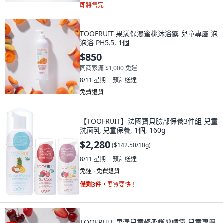
即將售完
TOOFRUIT 果漾保濕蜜桃沐浴露 兒童專屬 泡
泡浴 PH5.5, 1個
$850
同商家滿 $1,000 免運
8/11 星期二
預計送達
免費退貨
【TOOFRUIT】法國寶貝臉部保養3件組 兒童
洗面乳 兒童保養, 1個, 160g
$2,280
(
$142.50/10g
)
8/11 星期二
預計送達
免運 ∙ 免費退貨
僅剩3件，
要買要快！
TOOFRUIT 果漾兒童輕柔護髮噴霧 兒童專屬