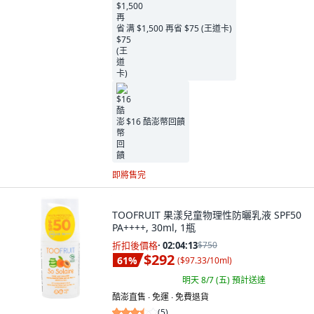
满 $1,500 再省 $75 (王道卡)
$16 酷澎幣回饋
即將售完
TOOFRUIT 果漾兒童物理性防曬乳液 SPF50
PA++++, 30ml, 1瓶
折扣後價格
·
02:04:11
$750
$292
61
%
(
$97.33/10ml
)
明天 8/7 (五)
預計送達
酷澎直售 ∙ 免運 ∙ 免費退貨
(
5
)