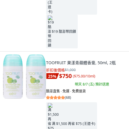
$19 酷澎幣回饋
TOOFRUIT 果漾青蘋體香膏, 50ml, 2瓶
折扣後價格
$1,000
$750
25
%
(
$75.00/10ml
)
明天 8/7 (五)
預計送達
酷澎直售 ∙ 免運 ∙ 免費退貨
(
68
)
满 $1,500 再省 $75 (王道卡)