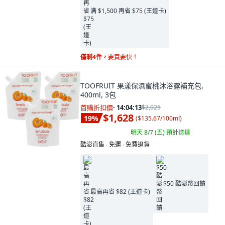
满 $1,500 再省 $75 (王道卡)
僅剩4件，
要買要快！
TOOFRUIT 果漾保濕蜜桃沐浴露補充包,
400ml, 3包
首購折扣價
·
14:04:11
$2,025
$1,628
19
%
(
$135.67/100ml
)
明天 8/7 (五)
預計送達
酷澎直售 ∙ 免運 ∙ 免費退貨
$50 酷澎幣回饋
最高再省 $82 (王道卡)