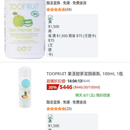
酷澎直售 ∙ 免運 ∙ 免費退貨
(
68
)
满 $1,500 再省 $75 (王道卡)
TOOFRUIT 果漾甜夢潔顏慕斯, 100ml, 1瓶
首購折扣價
·
14:04:11
$646
$446
30
%
(
$446.00/100ml
)
明天 8/7 (五)
預計送達
酷澎直售 ∙ 免運 ∙ 免費退貨
(
20
)