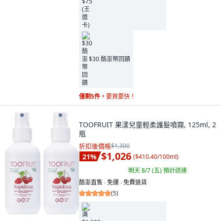
$30 酷澎幣回饋
僅剩5件，
要買要快！
TOOFRUIT 果漾兒童輕柔護髮噴霧, 125ml, 2
瓶
折扣後價格
$1,300
$1,026
21
%
(
$410.40/100ml
)
明天 8/7 (五)
預計送達
酷澎直售 ∙ 免運 ∙ 免費退貨
(
5
)