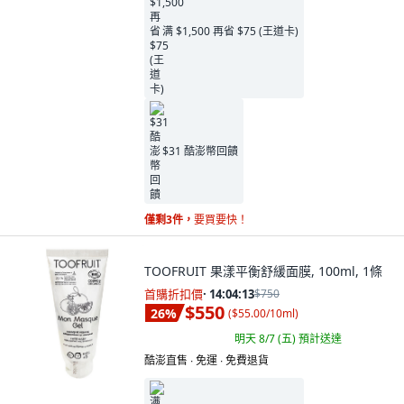
满 $1,500 再省 $75 (王道卡)
$31 酷澎幣回饋
僅剩3件，
要買要快！
TOOFRUIT 果漾平衡舒緩面膜, 100ml, 1條
首購折扣價
·
14:04:11
$750
$550
26
%
(
$55.00/10ml
)
明天 8/7 (五)
預計送達
酷澎直售 ∙ 免運 ∙ 免費退貨