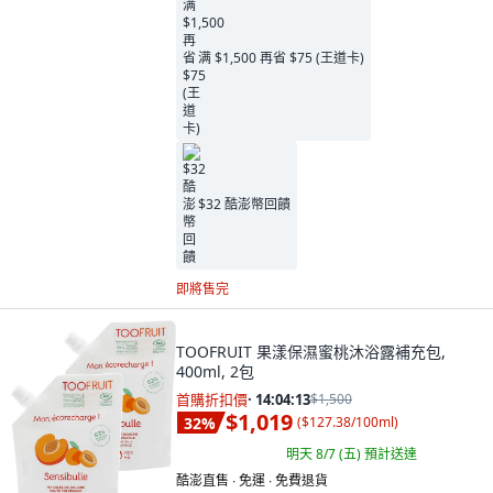
满 $1,500 再省 $75 (王道卡)
$32 酷澎幣回饋
即將售完
TOOFRUIT 果漾保濕蜜桃沐浴露補充包,
400ml, 2包
首購折扣價
·
14:04:11
$1,500
$1,019
32
%
(
$127.38/100ml
)
明天 8/7 (五)
預計送達
酷澎直售 ∙ 免運 ∙ 免費退貨