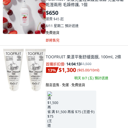
乾溼兩用 毛躁修護, 1個
$650
運費 $45 起
8/11 星期二
預計送達
免費退貨
即將售完
TOOFRUIT 果漾平衡舒緩面膜, 100ml, 2條
首購折扣價
·
14:04:11
$1,500
$1,300
13
%
(
$65.00/10ml
)
明天 8/7 (五)
預計送達
酷澎直售 ∙ 免運 ∙ 免費退貨
满 $1,500 再省 $75 (王道卡)