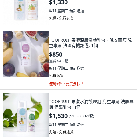
$1,330
8/11 星期二
預計送達
免運 ∙ 免費退貨
TOOFRUIT 果漾深層滋養乳液 - 晚安面膜 兒
童專屬 法國有機認證, 1個
$850
運費 $45 起
8/11 星期二
預計送達
免費退貨
僅剩5件，
要買要快！
TOOFRUIT 果漾水潤護理組 兒童專屬 洗臉慕
斯 保濕乳液, 1個
$1,530
(
$1530.00/1套
)
8/11 星期二
預計送達
免運 ∙ 免費退貨