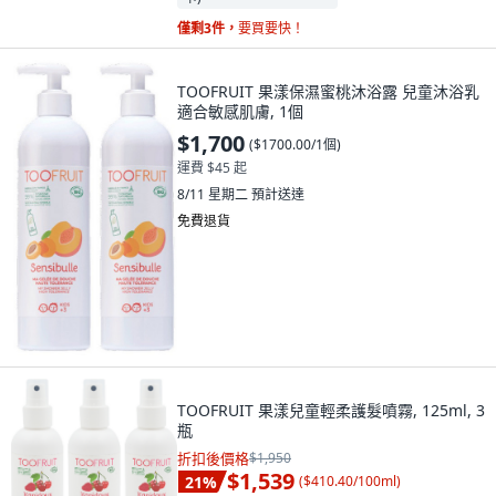
僅剩3件，
要買要快！
TOOFRUIT 果漾保濕蜜桃沐浴露 兒童沐浴乳
適合敏感肌膚, 1個
$1,700
(
$1700.00/1個
)
運費 $45 起
8/11 星期二
預計送達
免費退貨
TOOFRUIT 果漾兒童輕柔護髮噴霧, 125ml, 3
瓶
折扣後價格
$1,950
$1,539
21
%
(
$410.40/100ml
)