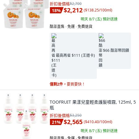
折扣後價格
$2,700
$2,212
18
%
(
$138.25/100ml
)
明天 8/7 (五)
預計送達
酷澎直售 ∙ 免運 ∙ 免費退貨
$66 酷澎幣回饋
最高再省 $111 (王道卡)
僅剩2件，
要買要快！
TOOFRUIT 果漾兒童輕柔護髮噴霧, 125ml, 5
瓶
折扣後價格
$3,250
$2,565
21
%
(
$410.40/100ml
)
明天 8/7 (五)
預計送達
酷澎直售 ∙ 免運 ∙ 免費退貨