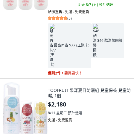
明天 8/7 (五)
預計送達
酷澎直售 ∙ 免運 ∙ 免費退貨
(
5
)
$46 酷澎幣回饋
最高再省 $77 (王道卡)
僅剩2件，
要買要快！
TOOFRUIT 果漾夏日防曬組 兒童保養 兒童防
曬, 1個
$2,180
8/11 星期二
預計送達
免運 ∙ 免費退貨