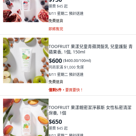
運費 $45 起
8/11 星期二
預計送達
免費退貨
即將售完
TOOFRUIT 果漾兒童青蘋潤髮乳 兒童護髮 青
蘋果香, 1個, 150ml
$600
(
$400.00/100ml
)
同商家滿 $1,000 免運
8/11 星期二
預計送達
免費退貨
僅剩5件，
要買要快！
TOOFRUIT 果漾親密潔淨慕斯 女性私密清潔
保養, 1個
$650
運費 $45 起
8/11 星期二
預計送達