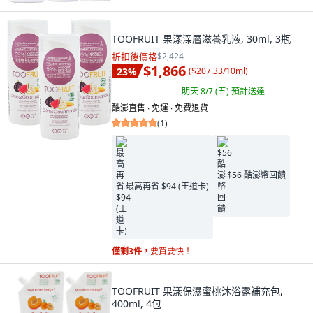
TOOFRUIT 果漾深層滋養乳液, 30ml, 3瓶
折扣後價格
$2,424
$1,866
23
%
(
$207.33/10ml
)
明天 8/7 (五)
預計送達
酷澎直售 ∙ 免運 ∙ 免費退貨
(
1
)
$56 酷澎幣回饋
最高再省 $94 (王道卡)
僅剩3件，
要買要快！
TOOFRUIT 果漾保濕蜜桃沐浴露補充包,
400ml, 4包