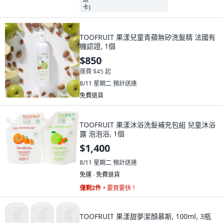
TOOFRUIT 果漾兒童青蘋無矽洗髮精 法國有
機認證, 1個
$850
運費 $45 起
8/11 星期二
預計送達
免費退貨
TOOFRUIT 果漾沐浴洗髮補充包組 兒童沐浴
露 泡泡浴, 1個
$1,400
8/11 星期二
預計送達
免運 ∙ 免費退貨
僅剩2件，
要買要快！
TOOFRUIT 果漾甜夢潔顏慕斯, 100ml, 3瓶