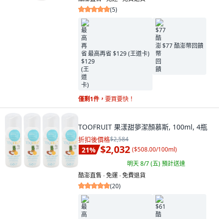
(
5
)
$77 酷澎幣回饋
最高再省 $129 (王道卡)
僅剩1件，
要買要快！
TOOFRUIT 果漾甜夢潔顏慕斯, 100ml, 4瓶
折扣後價格
$2,584
$2,032
21
%
(
$508.00/100ml
)
明天 8/7 (五)
預計送達
酷澎直售 ∙ 免運 ∙ 免費退貨
(
20
)