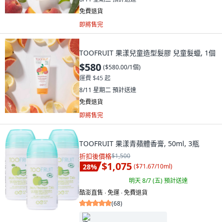
免費退貨
即將售完
TOOFRUIT 果漾兒童造型髮膠 兒童髮蠟, 1個
$580
(
$580.00/1個
)
運費 $45 起
8/11 星期二
預計送達
免費退貨
即將售完
TOOFRUIT 果漾青蘋體香膏, 50ml, 3瓶
折扣後價格
$1,500
$1,075
28
%
(
$71.67/10ml
)
明天 8/7 (五)
預計送達
酷澎直售 ∙ 免運 ∙ 免費退貨
(
68
)