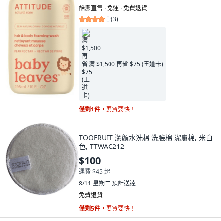
酷澎直售 ∙ 免運 ∙ 免費退貨
(
3
)
满 $1,500 再省 $75 (王道卡)
僅剩1件，
要買要快！
TOOFRUIT 潔顏水洗棉 洗臉棉 潔膚棉, 米白
色, TTWAC212
$100
運費 $45 起
8/11 星期二
預計送達
免費退貨
僅剩5件，
要買要快！