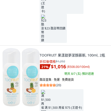
$23 酷澎幣回饋
TOOFRUIT 果漾甜夢潔顏慕斯, 100ml, 2瓶
折扣後價格
$1,292
$1,016
21
%
(
$508.00/100ml
)
明天 8/7 (五)
預計送達
酷澎直售 ∙ 免運 ∙ 免費退貨
(
20
)
满 $1,500 再省 $75 (王道卡)