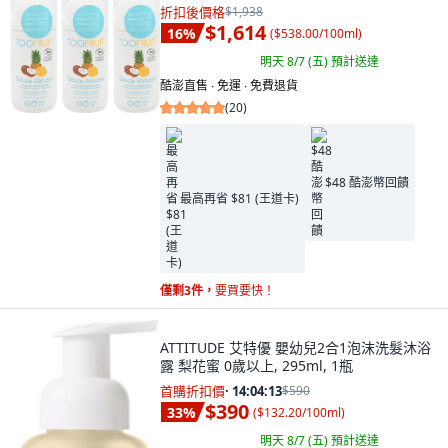
折扣後價格
$1,938
$1,614
16
%
(
$538.00/100ml
)
明天 8/7 (五)
預計送達
酷澎直售 ∙ 免運 ∙ 免費退貨
(
20
)
$48 酷澎幣回饋
最高再省 $81 (王道卡)
僅剩3件，
要買要快！
ATTITUDE 艾特優 嬰幼兒2合1泡沫洗髮沐浴
露 梨花蜜 0歲以上, 295ml, 1瓶
首購折扣價
·
14:04:11
$590
$390
33
%
(
$132.20/100ml
)
明天 8/7 (五)
預計送達