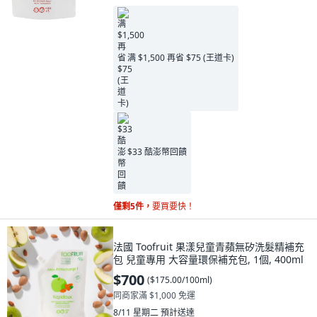
满 $1,500 再省 $75 (王道卡)
$33 酷澎幣回饋
僅剩5件，
要買要快！
法國 Toofruit 果漾兒童青蘋無矽洗髮精補充
包 兒童專用 大容量環保補充包, 1個, 400ml
$700
(
$175.00/100ml
)
同商家滿 $1,000 免運
8/11 星期二
預計送達