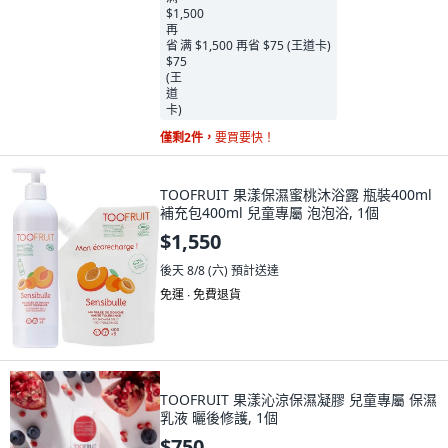
满 $1,500 再省 $75 (王道卡)
僅剩2件，
要買要快！
TOOFRUIT 果漾保濕蜜桃沐浴露 瓶裝400ml
補充包400ml 兒童專屬 泡泡浴, 1個
$1,550
後天 8/8 (六)
預計送達
免運 ∙ 免費退貨
TOOFRUIT 果漾沁涼保濕凝膠 兒童專屬 保濕
乳液 曬後修護, 1個
$750