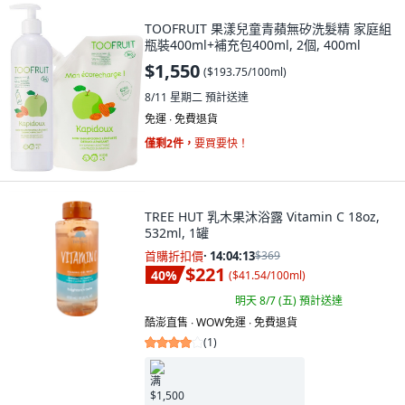
TOOFRUIT 果漾兒童青蘋無矽洗髮精 家庭組
瓶裝400ml+補充包400ml, 2個, 400ml
$1,550
(
$193.75/100ml
)
8/11 星期二
預計送達
免運 ∙ 免費退貨
僅剩2件，
要買要快！
TREE HUT 乳木果沐浴露 Vitamin C 18oz,
532ml, 1罐
首購折扣價
·
14:04:11
$369
$221
40
%
(
$41.54/100ml
)
明天 8/7 (五)
預計送達
酷澎直售 ∙ WOW免運 ∙ 免費退貨
(
1
)