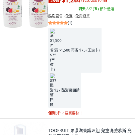
$1,244
23
%
(
$207.33/10ml
)
明天 8/7 (五)
預計送達
酷澎直售 ∙ 免運 ∙ 免費退貨
(
1
)
满 $1,500 再省 $75 (王道卡)
$37 酷澎幣回饋
僅剩5件，
要買要快！
TOOFRUIT 果漾滋養護理組 兒童洗臉慕斯 兒