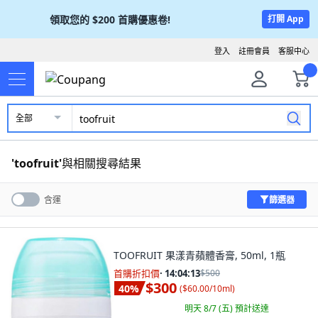
領取您的
$200
首購優惠卷!
打開 App
登入
註冊會員
客服中心
全部
'
toofruit
'
與相關搜尋結果
篩選器
含運
TOOFRUIT 果漾青蘋體香膏, 50ml, 1瓶
首購折扣價
·
14:04:11
$500
$300
40
%
(
$60.00/10ml
)
明天 8/7 (五)
預計送達