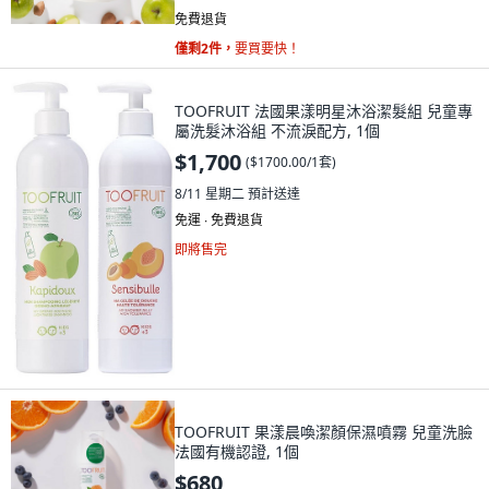
免費退貨
僅剩2件，
要買要快！
TOOFRUIT 法國果漾明星沐浴潔髮組 兒童專
屬洗髮沐浴組 不流淚配方, 1個
$1,700
(
$1700.00/1套
)
8/11 星期二
預計送達
免運 ∙ 免費退貨
即將售完
TOOFRUIT 果漾晨喚潔顏保濕噴霧 兒童洗臉
法國有機認證, 1個
$680