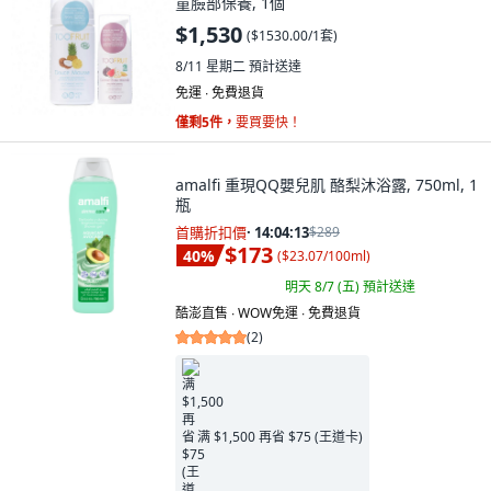
童臉部保養, 1個
$1,530
(
$1530.00/1套
)
8/11 星期二
預計送達
免運 ∙ 免費退貨
僅剩5件，
要買要快！
amalfi 重現QQ嬰兒肌 酪梨沐浴露, 750ml, 1
瓶
首購折扣價
·
14:04:11
$289
$173
40
%
(
$23.07/100ml
)
明天 8/7 (五)
預計送達
酷澎直售 ∙ WOW免運 ∙ 免費退貨
(
2
)
满 $1,500 再省 $75 (王道卡)