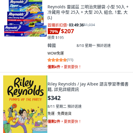
Reynolds 雷諾茲 三明治夾鏈袋 小型 50入 +
冷藏用 中型 25入 + 大型 20入 組合, 1套, 大
(L)
首購折扣價
·
03:49:34
$1,034
$207
79
%
運費 $195
韓國
8/10 星期一
預計送達
WOW免運
(
11
)
僅剩4件，
要買要快！
Riley Reynolds / Jay Albee 語言學習準備書
籍, 詳見詳細資訊
$342
8/11 星期二
預計送達
免運 ∙ 免費退貨
僅剩2件，
要買要快！