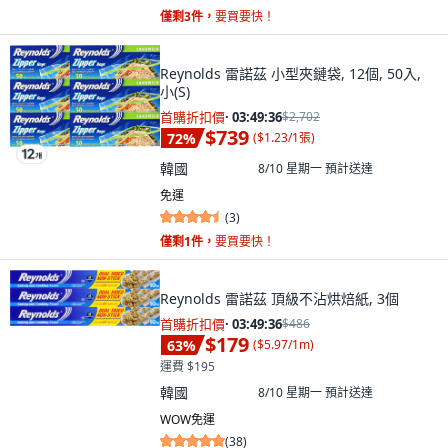
僅剩3件，
要買要快！
Reynolds 雷諾茲 小型夾鏈袋, 12個, 50入,
小(S)
首購折扣價
·
03:49:34
$2,702
$739
72
%
(
$1.23/1張
)
韓國
8/10 星期一
預計送達
免運
(
3
)
僅剩1件，
要買要快！
Reynolds 雷諾茲 頂級不沾烘焙紙, 3個
首購折扣價
·
03:49:34
$486
$179
63
%
(
$5.97/1m
)
運費 $195
韓國
8/10 星期一
預計送達
WOW免運
(
38
)