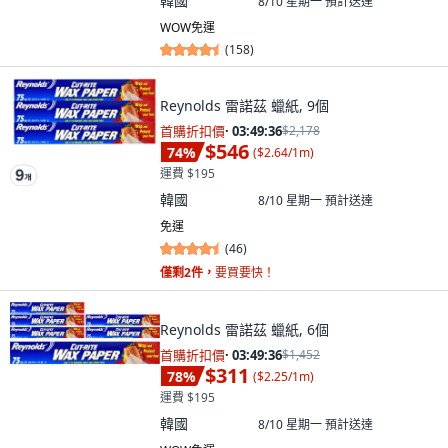
韓國
8/10 星期一
預計送達
WOW免運
(
158
)
Reynolds 雷諾茲 蠟紙, 9個
首購折扣價
·
03:49:34
$2,178
$546
74
%
(
$2.64/1m
)
運費 $195
韓國
8/10 星期一
預計送達
免運
(
46
)
僅剩2件，
要買要快！
Reynolds 雷諾茲 蠟紙, 6個
首購折扣價
·
03:49:34
$1,452
$311
78
%
(
$2.25/1m
)
運費 $195
韓國
8/10 星期一
預計送達