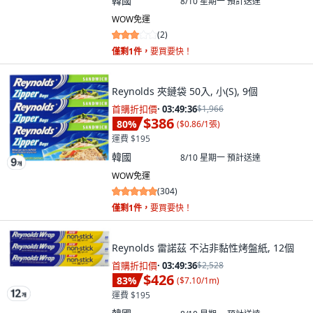
韓國
8/10 星期一
預計送達
WOW免運
(
2
)
僅剩1件，
要買要快！
Reynolds 夾鏈袋 50入, 小(S), 9個
首購折扣價
·
03:49:34
$1,966
$386
80
%
(
$0.86/1張
)
運費 $195
韓國
8/10 星期一
預計送達
WOW免運
(
304
)
僅剩1件，
要買要快！
Reynolds 雷諾茲 不沾非黏性烤盤紙, 12個
首購折扣價
·
03:49:34
$2,528
$426
83
%
(
$7.10/1m
)
運費 $195