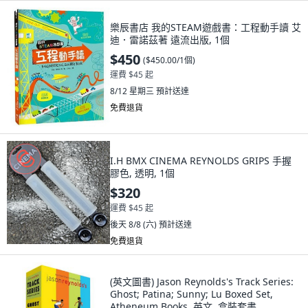
樂辰書店 我的STEAM遊戲書：工程動手讀 艾
迪．雷諾茲著 遠流出版, 1個
$450
(
$450.00/1個
)
運費 $45 起
8/12 星期三
預計送達
免費退貨
I.H BMX CINEMA REYNOLDS GRIPS 手握
膠色, 透明, 1個
$320
運費 $45 起
後天 8/8 (六)
預計送達
免費退貨
(英文圖書) Jason Reynolds's Track Series:
Ghost; Patina; Sunny; Lu Boxed Set,
Atheneum Books, 英文, 盒裝套書