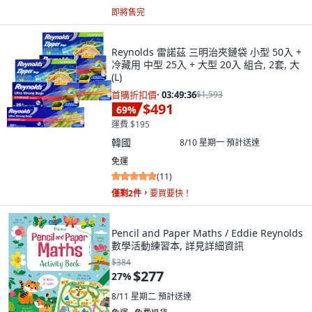
即將售完
Reynolds 雷諾茲 三明治夾鏈袋 小型 50入 +
冷藏用 中型 25入 + 大型 20入 組合, 2套, 大
(L)
首購折扣價
·
03:49:34
$1,593
$491
69
%
運費 $195
韓國
8/10 星期一
預計送達
免運
(
11
)
僅剩2件，
要買要快！
Pencil and Paper Maths / Eddie Reynolds
數學活動練習本, 詳見詳細資訊
$384
$277
27
%
8/11 星期二
預計送達