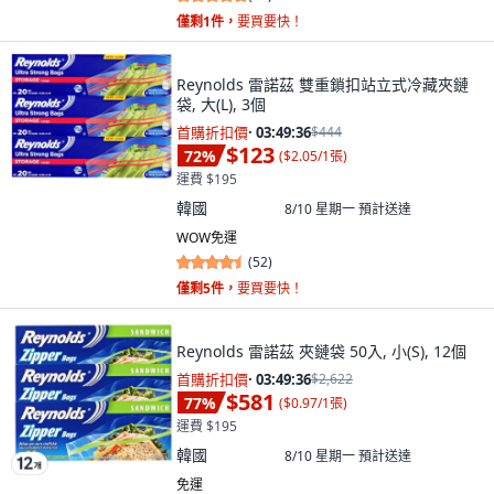
僅剩1件，
要買要快！
Reynolds 雷諾茲 雙重鎖扣站立式冷藏夾鏈
袋, 大(L), 3個
首購折扣價
·
03:49:34
$444
$123
72
%
(
$2.05/1張
)
運費 $195
韓國
8/10 星期一
預計送達
WOW免運
(
52
)
僅剩5件，
要買要快！
Reynolds 雷諾茲 夾鏈袋 50入, 小(S), 12個
首購折扣價
·
03:49:34
$2,622
$581
77
%
(
$0.97/1張
)
運費 $195
韓國
8/10 星期一
預計送達
免運