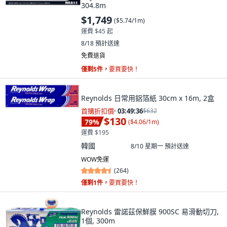
304.8m
$1,749
(
$5.74/1m
)
運費 $45 起
8/18
預計送達
免費退貨
僅剩5件，
要買要快！
Reynolds 日常用鋁箔紙 30cm x 16m, 2盒
首購折扣價
·
03:49:34
$632
$130
79
%
(
$4.06/1m
)
運費 $195
韓國
8/10 星期一
預計送達
WOW免運
(
264
)
僅剩1件，
要買要快！
Reynolds 雷諾茲保鮮膜 900SC 易滑動切刀,
1個, 300m