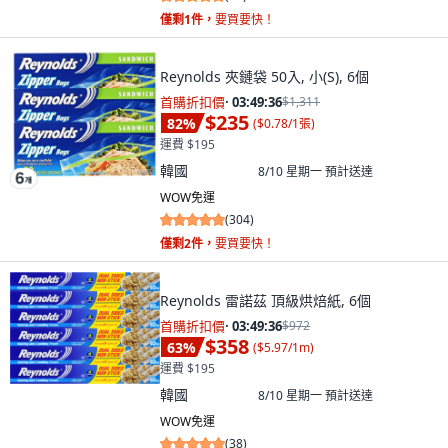
僅剩1件，
要買要快！
Reynolds 夾鏈袋 50入, 小(S), 6個
首購折扣價
·
03:49:34
$1,311
$235
82
%
(
$0.78/1張
)
運費 $195
韓國
8/10 星期一
預計送達
WOW免運
(
304
)
僅剩2件，
要買要快！
Reynolds 雷諾茲 頂級烘焙紙, 6個
首購折扣價
·
03:49:34
$972
$358
63
%
(
$5.97/1m
)
運費 $195
韓國
8/10 星期一
預計送達
WOW免運
(
38
)