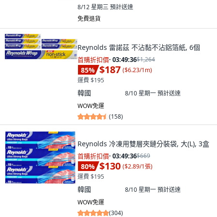
8/12 星期三
預計送達
免費退貨
Reynolds 雷諾茲 不沾黏不沾鋁箔紙, 6個
首購折扣價
·
03:49:34
$1,264
$187
85
%
(
$6.23/1m
)
運費 $195
韓國
8/10 星期一
預計送達
WOW免運
(
158
)
Reynolds 冷凍用雙層夾鏈分裝袋, 大(L), 3盒
首購折扣價
·
03:49:34
$669
$130
80
%
(
$2.89/1張
)
運費 $195
韓國
8/10 星期一
預計送達
WOW免運
(
304
)