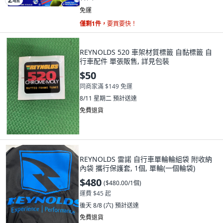
免運
僅剩1件，
要買要快！
REYNOLDS 520 車架材質標籤 自黏標籤 自
行車配件 單張販售, 詳見包裝
$50
同商家滿 $149 免運
8/11 星期二
預計送達
免費退貨
REYNOLDS 雷諾 自行車單輪輪組袋 附收納
內袋 攜行保護套, 1個, 單輪(一個輪袋)
$480
(
$480.00/1個
)
運費 $45 起
後天 8/8 (六)
預計送達
免費退貨