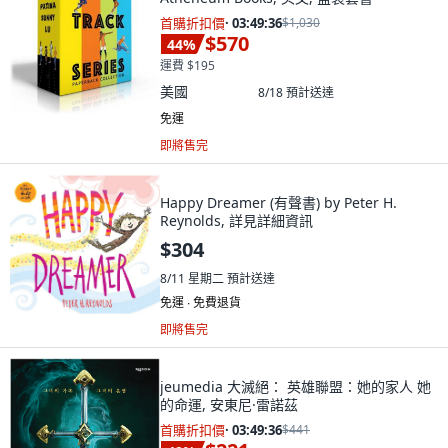
首購折扣價
·
03:49:34
$1,030
$570
44
%
運費 $195
美國
8/18
預計送達
免運
即將售完
Happy Dreamer (有聲書) by Peter H.
Reynolds, 詳見詳細資訊
$304
8/11 星期二
預計送達
免運 ∙ 免費退貨
即將售完
jeumedia 大滅絕： 英雄聯盟：她的家人 她
的命運, 安東尼·雷諾茲
首購折扣價
·
03:49:34
$441