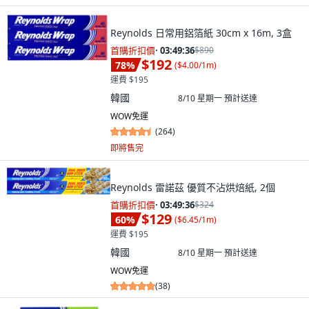
Reynolds 日常用鋁箔紙 30cm x 16m, 3盒
首購折扣價
·
03:49:34
$890
$192
78
%
(
$4.00/1m
)
運費 $195
韓國
8/10 星期一
預計送達
WOW免運
(
264
)
即將售完
Reynolds 雷諾茲 優質不沾烘焙紙, 2個
首購折扣價
·
03:49:34
$324
$129
60
%
(
$6.45/1m
)
運費 $195
韓國
8/10 星期一
預計送達
WOW免運
(
38
)