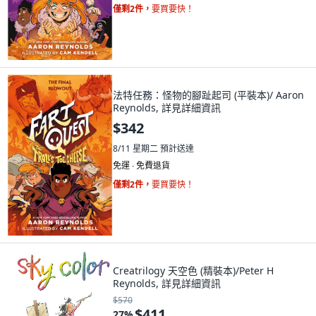
僅剩2件，
要買要快！
法特任務：怪物的腳趾起司 (平裝本)/ Aaron
Reynolds, 詳見詳細資訊
$342
8/11 星期二
預計送達
免運 ∙ 免費退貨
僅剩2件，
要買要快！
Creatrilogy 天空色 (精裝本)/Peter H
Reynolds, 詳見詳細資訊
$570
$411
27
%