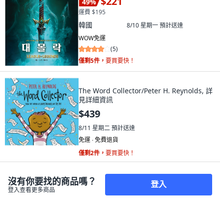
$221
49
%
運費 $195
韓國
8/10 星期一
預計送達
WOW免運
(
5
)
僅剩5件，
要買要快！
The Word Collector/Peter H. Reynolds, 詳
見詳細資訊
$439
8/11 星期二
預計送達
免運 ∙ 免費退貨
僅剩2件，
要買要快！
沒有你要找的商品嗎？
登入
登入查看更多商品