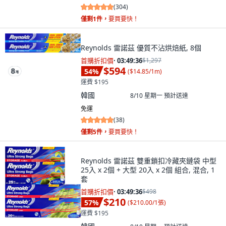
(
304
)
僅剩1件，
要買要快！
Reynolds 雷諾茲 優質不沾烘焙紙, 8個
首購折扣價
·
03:49:34
$1,297
$594
54
%
(
$14.85/1m
)
運費 $195
韓國
8/10 星期一
預計送達
免運
(
38
)
僅剩5件，
要買要快！
Reynolds 雷諾茲 雙重鎖扣冷藏夾鏈袋 中型
25入 x 2個 + 大型 20入 x 2個 組合, 混合, 1
套
首購折扣價
·
03:49:34
$498
$210
57
%
(
$210.00/1張
)
運費 $195