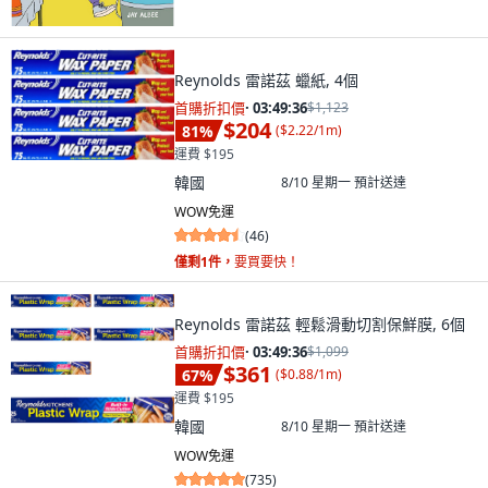
Reynolds 雷諾茲 蠟紙, 4個
首購折扣價
·
03:49:34
$1,123
$204
81
%
(
$2.22/1m
)
運費 $195
韓國
8/10 星期一
預計送達
WOW免運
(
46
)
僅剩1件，
要買要快！
Reynolds 雷諾茲 輕鬆滑動切割保鮮膜, 6個
首購折扣價
·
03:49:34
$1,099
$361
67
%
(
$0.88/1m
)
運費 $195
韓國
8/10 星期一
預計送達
WOW免運
(
735
)