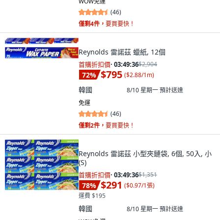
WOW免運
(
46
)
僅剩4件，
要買要快！
Reynolds 雷諾茲 蠟紙, 12個
首購折扣價
·
03:49:34
$2,904
$795
72
%
(
$2.88/1m
)
韓國
8/10 星期一
預計送達
免運
(
46
)
僅剩2件，
要買要快！
Reynolds 雷諾茲 小型夾鏈袋, 6個, 50入, 小
(S)
首購折扣價
·
03:49:34
$1,351
$291
78
%
(
$0.97/1張
)
運費 $195
韓國
8/10 星期一
預計送達