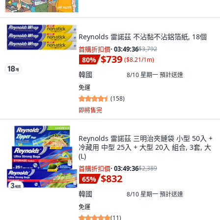
Reynolds 雷諾茲 不沾黏不沾鋁箔紙, 18個
首購折扣價
·
03:49:34
$3,792
$739
80
%
(
$8.21/1m
)
韓國
8/10 星期一
預計送達
免運
(
158
)
即將售完
Reynolds 雷諾茲 三明治夾鏈袋 小型 50入 +
冷藏用 中型 25入 + 大型 20入 組合, 3套, 大
(L)
首購折扣價
·
03:49:34
$2,389
$832
65
%
韓國
8/10 星期一
預計送達
免運
(
11
)