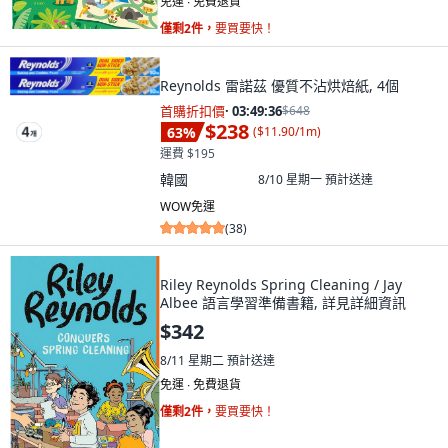
免運 ∙ 免費退貨
僅剩2件，
要買要快！
Reynolds 雷諾茲 優質不沾烘焙紙, 4個
首購折扣價
·
03:49:34
$648
$238
63
%
(
$11.90/1m
)
運費 $195
韓國
8/10 星期一
預計送達
WOW免運
(
38
)
Riley Reynolds Spring Cleaning / Jay
Albee 語言學習準備書籍, 詳見詳細資訊
$342
8/11 星期二
預計送達
免運 ∙ 免費退貨
僅剩2件，
要買要快！