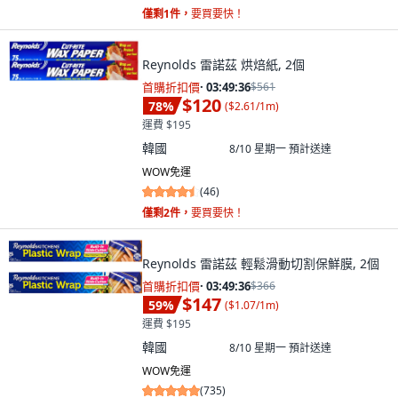
僅剩1件，
要買要快！
Reynolds 雷諾茲 烘焙紙, 2個
首購折扣價
·
03:49:34
$561
$120
78
%
(
$2.61/1m
)
運費 $195
韓國
8/10 星期一
預計送達
WOW免運
(
46
)
僅剩2件，
要買要快！
Reynolds 雷諾茲 輕鬆滑動切割保鮮膜, 2個
首購折扣價
·
03:49:34
$366
$147
59
%
(
$1.07/1m
)
運費 $195
韓國
8/10 星期一
預計送達
WOW免運
(
735
)