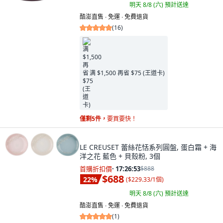
明天 8/8 (六)
預計送達
酷澎直售 ∙ 免運 ∙ 免費退貨
(
16
)
满 $1,500 再省 $75 (王道卡)
僅剩5件，
要買要快！
LE CREUSET 蕾絲花恬系列圓盤, 蛋白霜 + 海
洋之花 藍色 + 貝殼粉, 3個
首購折扣價
·
17:26:52
$888
$688
22
%
(
$229.33/1個
)
明天 8/8 (六)
預計送達
酷澎直售 ∙ 免運 ∙ 免費退貨
(
1
)