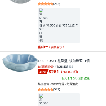
(
262
)
满 $1,500 再省 $75 (王道卡)
僅剩1件，
要買要快！
LE CREUSET 花型盤, 淡海岸藍, 1個
首購折扣價
·
17:26:52
$436
$261
40
%
(
$261.00/1個
)
明天 8/8 (六)
預計送達
酷澎直售 ∙ WOW免運 ∙ 免費退貨
(
572
)