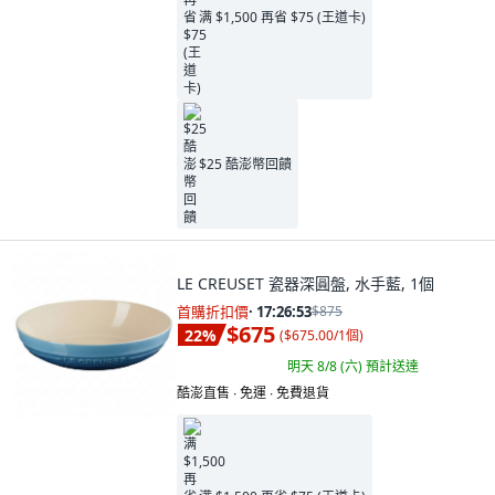
满 $1,500 再省 $75 (王道卡)
$25 酷澎幣回饋
LE CREUSET 瓷器深圓盤, 水手藍, 1個
首購折扣價
·
17:26:52
$875
$675
22
%
(
$675.00/1個
)
明天 8/8 (六)
預計送達
酷澎直售 ∙ 免運 ∙ 免費退貨