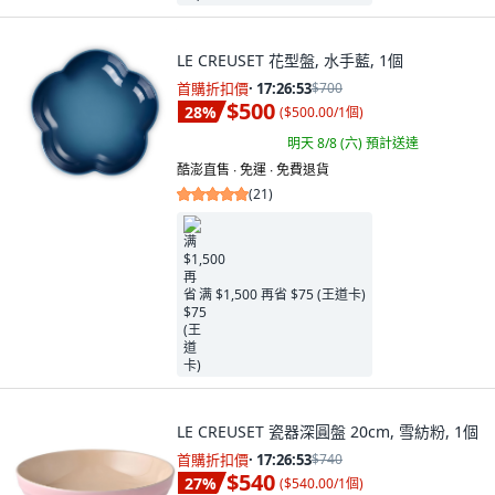
LE CREUSET 花型盤, 水手藍, 1個
首購折扣價
·
17:26:52
$700
$500
28
%
(
$500.00/1個
)
明天 8/8 (六)
預計送達
酷澎直售 ∙ 免運 ∙ 免費退貨
(
21
)
满 $1,500 再省 $75 (王道卡)
LE CREUSET 瓷器深圓盤 20cm, 雪紡粉, 1個
首購折扣價
·
17:26:52
$740
$540
27
%
(
$540.00/1個
)