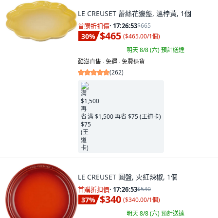
LE CREUSET 蕾絲花邊盤, 溫桲黃, 1個
首購折扣價
·
17:26:52
$665
$465
30
%
(
$465.00/1個
)
明天 8/8 (六)
預計送達
酷澎直售 ∙ 免運 ∙ 免費退貨
(
262
)
满 $1,500 再省 $75 (王道卡)
LE CREUSET 圓盤, 火紅辣椒, 1個
首購折扣價
·
17:26:52
$540
$340
37
%
(
$340.00/1個
)
明天 8/8 (六)
預計送達