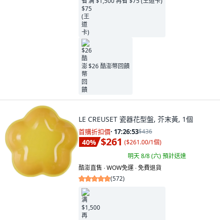
满 $1,500 再省 $75 (王道卡)
$26 酷澎幣回饋
LE CREUSET 瓷器花型盤, 芥末黃, 1個
首購折扣價
·
17:26:52
$436
$261
40
%
(
$261.00/1個
)
明天 8/8 (六)
預計送達
酷澎直售 ∙ WOW免運 ∙ 免費退貨
(
572
)