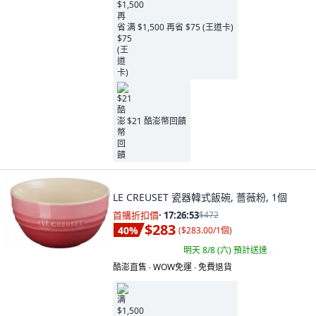
满 $1,500 再省 $75 (王道卡)
$21 酷澎幣回饋
LE CREUSET 瓷器韓式飯碗, 薔薇粉, 1個
首購折扣價
·
17:26:52
$472
$283
40
%
(
$283.00/1個
)
明天 8/8 (六)
預計送達
酷澎直售 ∙ WOW免運 ∙ 免費退貨