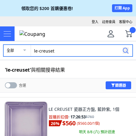
領取您的
$200
首購優惠卷!
打開 App
登入
註冊會員
客服中心
全部
'
le-creuset
'
與相關搜尋結果
篩選器
含運
LE CREUSET 瓷器正方盤, 藍鈴紫, 1個
首購折扣價
·
17:26:52
$760
$560
26
%
(
$560.00/1個
)
明天 8/8 (六)
預計送達