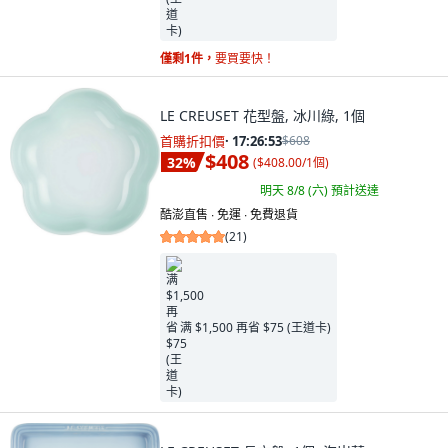
僅剩1件，
要買要快！
LE CREUSET 花型盤, 冰川綠, 1個
首購折扣價
·
17:26:52
$608
$408
32
%
(
$408.00/1個
)
明天 8/8 (六)
預計送達
酷澎直售 ∙ 免運 ∙ 免費退貨
(
21
)
满 $1,500 再省 $75 (王道卡)