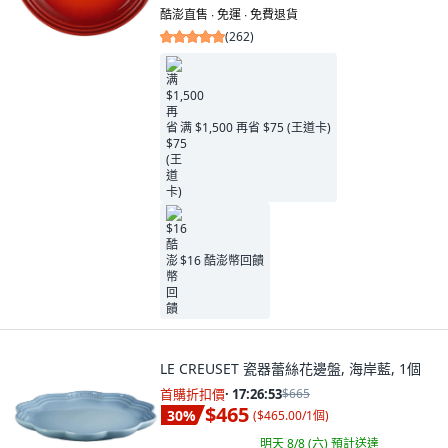
酷澎直售 ∙ 免運 ∙ 免費退貨
(
262
)
满 $1,500 再省 $75 (王道卡)
$16 酷澎幣回饋
LE CREUSET 瓷器蕾絲花邊盤, 海岸藍, 1個
首購折扣價
·
17:26:52
$665
$465
30
%
(
$465.00/1個
)
明天 8/8 (六)
預計送達