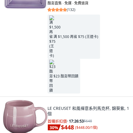
酷澎直售 ∙ 免運 ∙ 免費退貨
(
132
)
满 $1,500 再省 $75 (王道卡)
$23 酷澎幣回饋
LE CREUSET 和風禪意系列馬克杯, 錦葵紫, 1
個
首購折扣價
·
17:26:52
$648
$448
30
%
(
$448.00/1個
)