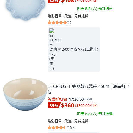
$408
32
%
(
$408.00/1個
)
明天 8/8 (六)
預計送達
酷澎直售 ∙ 免運 ∙ 免費退貨
(
1
)
满 $1,500 再省 $75 (王道卡)
LE CREUSET 瓷器韓式湯碗 450ml, 海岸藍, 1
個
首購折扣價
·
17:26:52
$560
$360
35
%
(
$360.00/1個
)
明天 8/8 (六)
預計送達
酷澎直售 ∙ 免運 ∙ 免費退貨
(
157
)