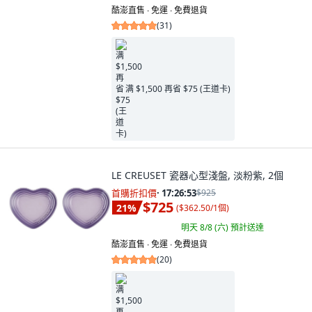
酷澎直售 ∙ 免運 ∙ 免費退貨
(
31
)
满 $1,500 再省 $75 (王道卡)
LE CREUSET 瓷器心型淺盤, 淡粉紫, 2個
首購折扣價
·
17:26:52
$925
$725
21
%
(
$362.50/1個
)
明天 8/8 (六)
預計送達
酷澎直售 ∙ 免運 ∙ 免費退貨
(
20
)