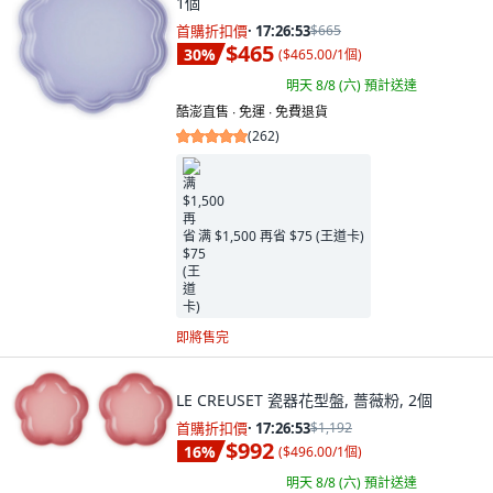
1個
首購折扣價
·
17:26:52
$665
$465
30
%
(
$465.00/1個
)
明天 8/8 (六)
預計送達
酷澎直售 ∙ 免運 ∙ 免費退貨
(
262
)
满 $1,500 再省 $75 (王道卡)
即將售完
LE CREUSET 瓷器花型盤, 薔薇粉, 2個
首購折扣價
·
17:26:52
$1,192
$992
16
%
(
$496.00/1個
)
明天 8/8 (六)
預計送達