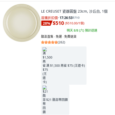
LE CREUSET 瓷器圓盤 23cm, 沙丘白, 1個
首購折扣價
·
17:26:52
$710
$510
28
%
(
$510.00/1個
)
明天 8/8 (六)
預計送達
酷澎直售 ∙ 免運 ∙ 免費退貨
(
262
)
满 $1,500 再省 $75 (王道卡)
$21 酷澎幣回饋