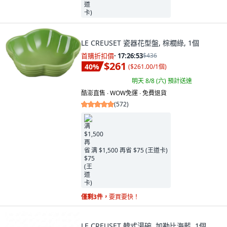
LE CREUSET 瓷器花型盤, 棕櫚綠, 1個
首購折扣價
·
17:26:52
$436
$261
40
%
(
$261.00/1個
)
明天 8/8 (六)
預計送達
酷澎直售 ∙ WOW免運 ∙ 免費退貨
(
572
)
满 $1,500 再省 $75 (王道卡)
僅剩3件，
要買要快！
LE CREUSET 韓式湯碗, 加勒比海藍, 1個