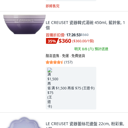
即將售完
LE CREUSET 瓷器韓式湯碗 450ml, 藍鈴紫, 1
個
首購折扣價
·
17:26:52
$560
$360
35
%
(
$360.00/1個
)
明天 8/8 (六)
預計送達
酷澎直售 ∙ 免運 ∙ 免費退貨
(
157
)
满 $1,500 再省 $75 (王道卡)
LE CREUSET 瓷器蕾絲花邊盤 22cm, 粉彩紫,