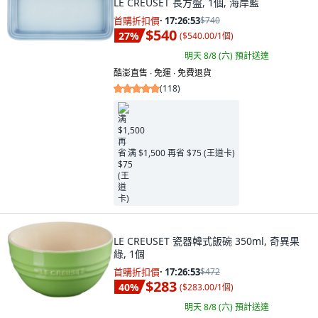
LE CREUSET 長方盤, 1個, 海岸藍
首購折扣價
·
17:26:52
$740
$540
27
%
(
$540.00/1個
)
明天 8/8 (六)
預計送達
酷澎直售 ∙ 免運 ∙ 免費退貨
(
118
)
满 $1,500 再省 $75 (王道卡)
LE CREUSET 瓷器韓式飯碗 350ml, 奇異果
綠, 1個
首購折扣價
·
17:26:52
$472
$283
40
%
(
$283.00/1個
)
明天 8/8 (六)
預計送達