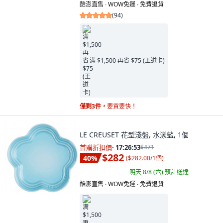
酷澎直售 ∙ WOW免運 ∙ 免費退貨
(
94
)
满 $1,500 再省 $75 (王道卡)
僅剩3件，
要買要快！
LE CREUSET 花型淺盤, 水漾藍, 1個
首購折扣價
·
17:26:52
$471
$282
40
%
(
$282.00/1個
)
明天 8/8 (六)
預計送達
酷澎直售 ∙ WOW免運 ∙ 免費退貨