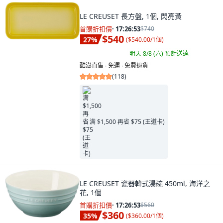
LE CREUSET 長方盤, 1個, 閃亮黃
首購折扣價
·
17:26:52
$740
$540
27
%
(
$540.00/1個
)
明天 8/8 (六)
預計送達
酷澎直售 ∙ 免運 ∙ 免費退貨
(
118
)
满 $1,500 再省 $75 (王道卡)
LE CREUSET 瓷器韓式湯碗 450ml, 海洋之
花, 1個
首購折扣價
·
17:26:52
$560
$360
35
%
(
$360.00/1個
)