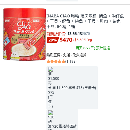
INABA CIAO 啾嚕 燒肉泥桶, 鮪魚 + 吻仔魚
+ 干貝、鰹魚 + 柴魚 + 干貝、雞肉 + 柴魚 +
干貝, 840g, 1桶
首購折扣價
·
13:56:11
$670
$470
29
%
(
$5.60/10g
)
明天 8/7 (五)
預計送達
酷澎直售 ∙ 免運 ∙ 免費退貨
(
1,198
)
满 $1,500 再省 $75 (王道卡)
$20 酷澎幣回饋