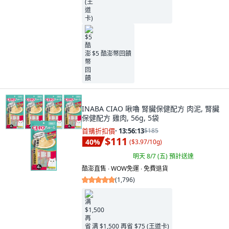
$5 酷澎幣回饋
INABA CIAO 啾嚕 腎臟保健配方 肉泥, 腎臟
保健配方 雞肉, 56g, 5袋
首購折扣價
·
13:56:11
$185
$111
40
%
(
$3.97/10g
)
明天 8/7 (五)
預計送達
酷澎直售 ∙ WOW免運 ∙ 免費退貨
(
1,796
)
满 $1,500 再省 $75 (王道卡)