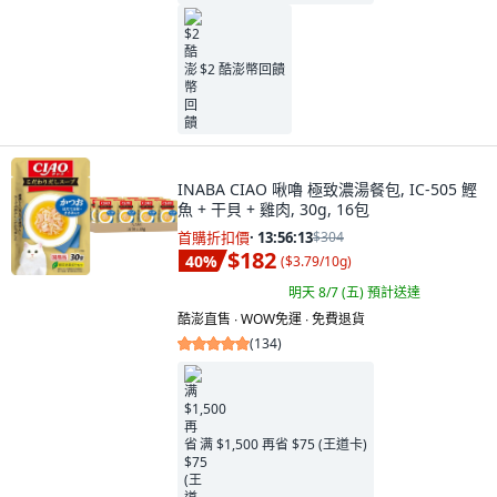
$2 酷澎幣回饋
INABA CIAO 啾嚕 極致濃湯餐包, IC-505 鰹
魚 + 干貝 + 雞肉, 30g, 16包
首購折扣價
·
13:56:11
$304
$182
40
%
(
$3.79/10g
)
明天 8/7 (五)
預計送達
酷澎直售 ∙ WOW免運 ∙ 免費退貨
(
134
)
满 $1,500 再省 $75 (王道卡)