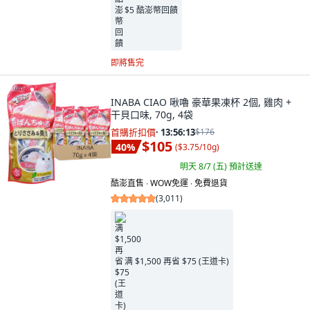
$5 酷澎幣回饋
即將售完
INABA CIAO 啾嚕 豪華果凍杯 2個, 雞肉 +
干貝口味, 70g, 4袋
首購折扣價
·
13:56:11
$176
$105
40
%
(
$3.75/10g
)
明天 8/7 (五)
預計送達
酷澎直售 ∙ WOW免運 ∙ 免費退貨
(
3,011
)
满 $1,500 再省 $75 (王道卡)