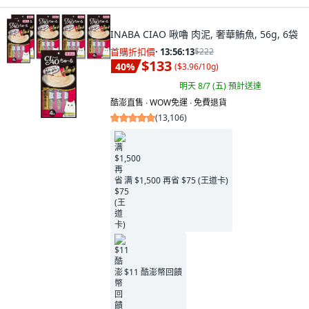
INABA CIAO 啾嚕 肉泥, 奢華鮪魚, 56g, 6袋
首購折扣價
·
13:56:11
$222
$133
40
%
(
$3.96/10g
)
明天 8/7 (五)
預計送達
酷澎直售 ∙ WOW免運 ∙ 免費退貨
(
13,106
)
满 $1,500 再省 $75 (王道卡)
$11 酷澎幣回饋