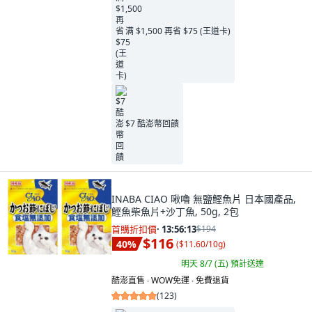
满 $1,500 再省 $75 (王道卡)
$7 酷澎幣回饋
INABA CIAO 啾嚕 無鹽鰹魚片 日本國產品,
鰹魚柴魚片+沙丁魚, 50g, 2包
首購折扣價
·
13:56:11
$194
$116
40
%
(
$11.60/10g
)
明天 8/7 (五)
預計送達
酷澎直售 ∙ WOW免運 ∙ 免費退貨
(
123
)