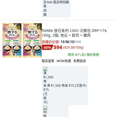
$46 酷澎幣回饋
INABA 旅日系列 CIAO 汪餐包 DRP-174,
160g, 2個, 地瓜 + 起司 + 雞肉
首購折扣價
·
13:56:11
$158
$94
40
%
(
$29.38/100g
)
明天 8/7 (五)
預計送達
酷澎直售 ∙ WOW免運 ∙ 免費退貨
满 $1,500 再省 $75 (王道卡)