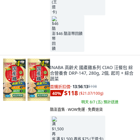
$46 酷澎幣回饋
INABA 高齡犬 國產雞系列 CIAO 汪餐包 綜
合營養食 DRP-147, 280g, 2個, 起司 + 綜合
蔬菜
首購折扣價
·
13:56:11
$198
$118
40
%
(
$21.07/100g
)
明天 8/7 (五)
預計送達
酷澎直售 ∙ WOW免運 ∙ 免費退貨
满 $1,500 再省 $75 (王道卡)