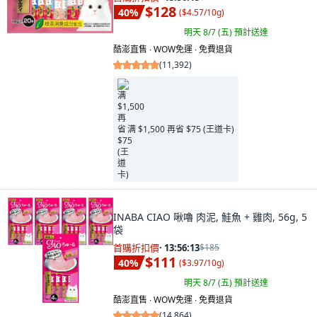
$128
40
%
(
$4.57/10g
)
明天 8/7 (五)
預計送達
酷澎直售 ∙ WOW免運 ∙ 免費退貨
(
11,392
)
满 $1,500 再省 $75 (王道卡)
INABA CIAO 啾嚕 肉泥, 鮭魚 + 雞肉, 56g, 5
袋
首購折扣價
·
13:56:11
$185
$111
40
%
(
$3.97/10g
)
明天 8/7 (五)
預計送達
酷澎直售 ∙ WOW免運 ∙ 免費退貨
(
14,864
)