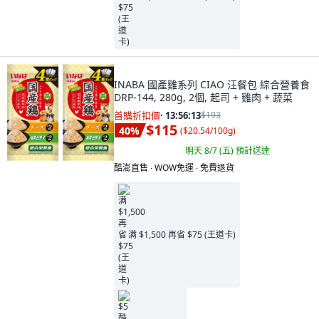
INABA 國產雞系列 CIAO 汪餐包 綜合營養食
DRP-144, 280g, 2個, 起司 + 雞肉 + 蔬菜
首購折扣價
·
13:56:11
$193
$115
40
%
(
$20.54/100g
)
明天 8/7 (五)
預計送達
酷澎直售 ∙ WOW免運 ∙ 免費退貨
满 $1,500 再省 $75 (王道卡)