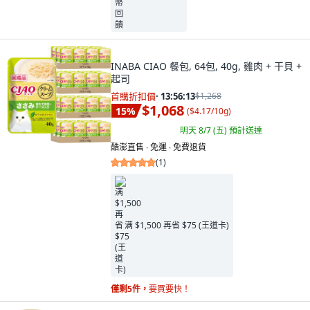
INABA CIAO 餐包, 64包, 40g, 雞肉 + 干貝 +
起司
首購折扣價
·
13:56:11
$1,268
$1,068
15
%
(
$4.17/10g
)
明天 8/7 (五)
預計送達
酷澎直售 ∙ 免運 ∙ 免費退貨
(
1
)
满 $1,500 再省 $75 (王道卡)
僅剩5件，
要買要快！