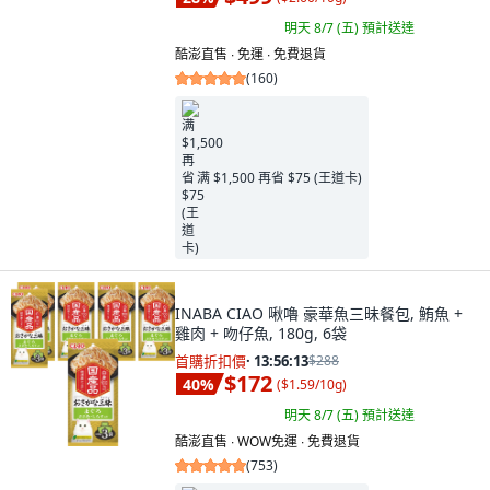
明天 8/7 (五)
預計送達
酷澎直售 ∙ 免運 ∙ 免費退貨
(
160
)
满 $1,500 再省 $75 (王道卡)
INABA CIAO 啾嚕 豪華魚三昧餐包, 鮪魚 +
雞肉 + 吻仔魚, 180g, 6袋
首購折扣價
·
13:56:11
$288
$172
40
%
(
$1.59/10g
)
明天 8/7 (五)
預計送達
酷澎直售 ∙ WOW免運 ∙ 免費退貨
(
753
)