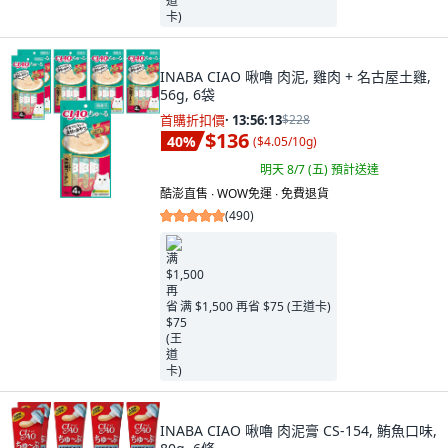
INABA CIAO 啾嚕 肉泥, 雞肉 + 名古屋土雞,
56g, 6袋
首購折扣價
·
13:56:11
$228
$136
40
%
(
$4.05/10g
)
明天 8/7 (五)
預計送達
酷澎直售 ∙ WOW免運 ∙ 免費退貨
(
490
)
满 $1,500 再省 $75 (王道卡)
INABA CIAO 啾嚕 肉泥膏 CS-154, 鮪魚口味,