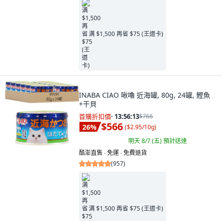
满 $1,500 再省 $75 (王道卡)
INABA CIAO 啾嚕 近海罐, 80g, 24罐, 鰹魚
+干貝
首購折扣價
·
13:56:11
$766
$566
26
%
(
$2.95/10g
)
明天 8/7 (五)
預計送達
酷澎直售 ∙ 免運 ∙ 免費退貨
(
957
)
满 $1,500 再省 $75 (王道卡)