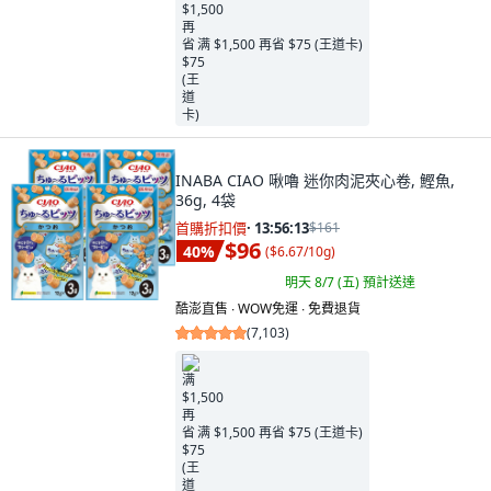
满 $1,500 再省 $75 (王道卡)
INABA CIAO 啾嚕 迷你肉泥夾心卷, 鰹魚,
36g, 4袋
首購折扣價
·
13:56:11
$161
$96
40
%
(
$6.67/10g
)
明天 8/7 (五)
預計送達
酷澎直售 ∙ WOW免運 ∙ 免費退貨
(
7,103
)
满 $1,500 再省 $75 (王道卡)