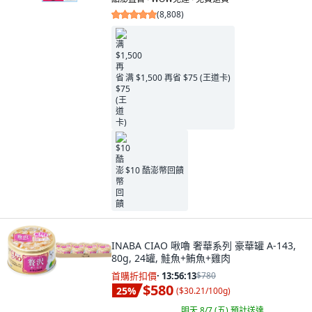
(
8,808
)
满 $1,500 再省 $75 (王道卡)
$10 酷澎幣回饋
INABA CIAO 啾嚕 奢華系列 豪華罐 A-143,
80g, 24罐, 鮭魚+鮪魚+雞肉
首購折扣價
·
13:56:11
$780
$580
25
%
(
$30.21/100g
)
明天 8/7 (五)
預計送達