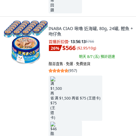
INABA CIAO 啾嚕 近海罐, 80g, 24罐, 鰹魚 +
吻仔魚
首購折扣價
·
13:56:11
$766
$566
26
%
(
$2.95/10g
)
明天 8/7 (五)
預計送達
酷澎直售 ∙ 免運 ∙ 免費退貨
(
957
)
满 $1,500 再省 $75 (王道卡)