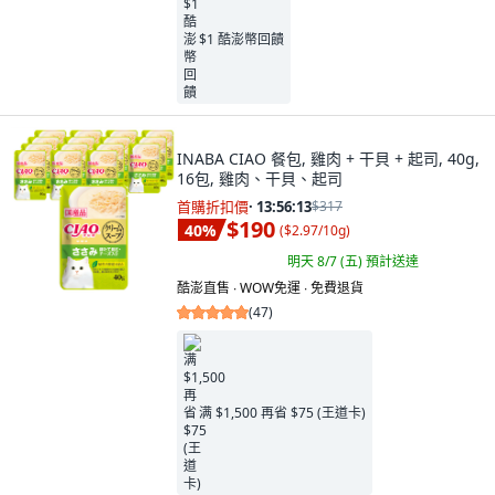
$1 酷澎幣回饋
INABA CIAO 餐包, 雞肉 + 干貝 + 起司, 40g,
16包, 雞肉、干貝、起司
首購折扣價
·
13:56:11
$317
$190
40
%
(
$2.97/10g
)
明天 8/7 (五)
預計送達
酷澎直售 ∙ WOW免運 ∙ 免費退貨
(
47
)
满 $1,500 再省 $75 (王道卡)