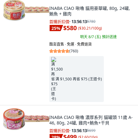
INABA CIAO 啾嚕 貓用豪華罐, 80g, 24罐,
鮪魚 + 雞肉
首購折扣價
·
13:56:11
$780
$580
25
%
(
$30.21/100g
)
明天 8/7 (五)
預計送達
酷澎直售 ∙ 免運 ∙ 免費退貨
(
760
)
满 $1,500 再省 $75 (王道卡)
INABA CIAO 啾嚕 濃厚系列 貓罐頭 11歲 A-
46, 80g, 24罐, 雞肉+鮪魚+干貝
首購折扣價
·
13:56:11
$699
$499
28
%
(
$2.60/10g
)