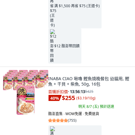
满 $1,500 再省 $75 (王道卡)
$12 酷澎幣回饋
INABA CIAO 啾嚕 鰹魚燒晚餐包 幼貓用, 鰹
魚 + 干貝 + 柴魚, 50g, 16包
首購折扣價
·
13:56:11
$425
$255
40
%
(
$3.19/10g
)
明天 8/7 (五)
預計送達
酷澎直售 ∙ WOW免運 ∙ 免費退貨
(
755
)