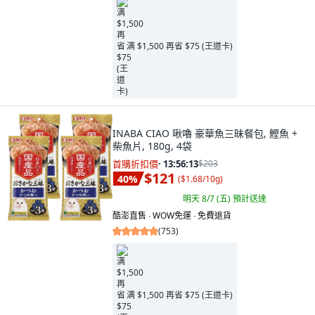
满 $1,500 再省 $75 (王道卡)
INABA CIAO 啾嚕 豪華魚三昧餐包, 鰹魚 +
柴魚片, 180g, 4袋
首購折扣價
·
13:56:11
$203
$121
40
%
(
$1.68/10g
)
明天 8/7 (五)
預計送達
酷澎直售 ∙ WOW免運 ∙ 免費退貨
(
753
)
满 $1,500 再省 $75 (王道卡)