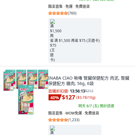
酷澎直售 ∙ 免運 ∙ 免費退貨
(
760
)
满 $1,500 再省 $75 (王道卡)
INABA CIAO 啾嚕 腎臟保健配方 肉泥, 腎臟
保健配方 雞肉, 56g, 6袋
首購折扣價
·
13:56:11
$212
$127
40
%
(
$3.78/10g
)
明天 8/7 (五)
預計送達
酷澎直售 ∙ WOW免運 ∙ 免費退貨
(
1,233
)