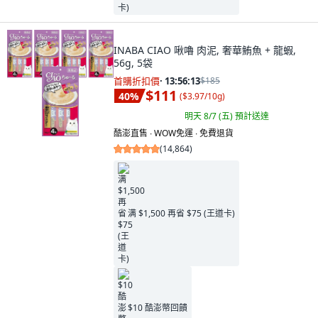
INABA CIAO 啾嚕 肉泥, 奢華鮪魚 + 龍蝦,
56g, 5袋
首購折扣價
·
13:56:11
$185
$111
40
%
(
$3.97/10g
)
明天 8/7 (五)
預計送達
酷澎直售 ∙ WOW免運 ∙ 免費退貨
(
14,864
)
满 $1,500 再省 $75 (王道卡)
$10 酷澎幣回饋