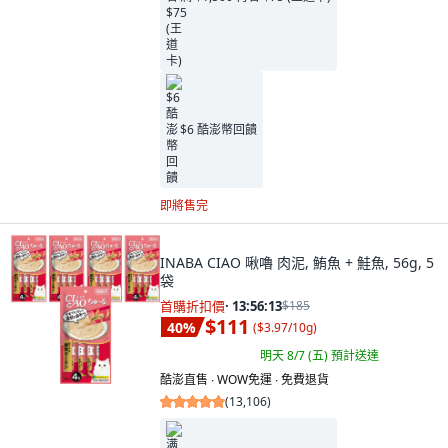
$6 酷澎幣回饋
即將售完
INABA CIAO 啾嚕 肉泥, 鮪魚 + 鮭魚, 56g, 5
袋
首購折扣價
·
13:56:11
$185
$111
40
%
(
$3.97/10g
)
明天 8/7 (五)
預計送達
酷澎直售 ∙ WOW免運 ∙ 免費退貨
(
13,106
)