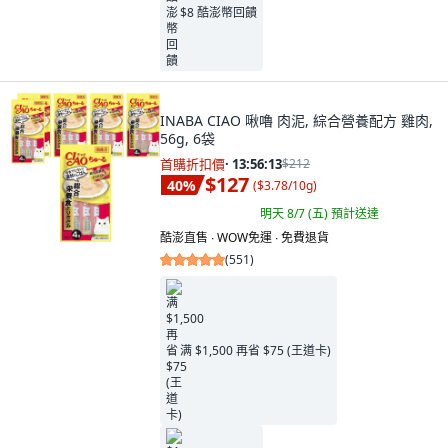
$8 酷澎幣回饋
INABA CIAO 啾嚕 肉泥, 綜合營養配方 雞肉,
56g, 6袋
首購折扣價
·
13:56:11
$212
$127
40
%
(
$3.78/10g
)
明天 8/7 (五)
預計送達
酷澎直售 ∙ WOW免運 ∙ 免費退貨
(
551
)
满 $1,500 再省 $75 (王道卡)