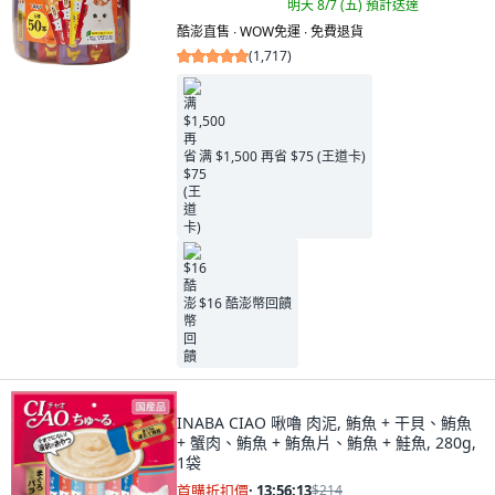
明天 8/7 (五)
預計送達
酷澎直售 ∙ WOW免運 ∙ 免費退貨
(
1,717
)
满 $1,500 再省 $75 (王道卡)
$16 酷澎幣回饋
INABA CIAO 啾嚕 肉泥, 鮪魚 + 干貝、鮪魚
+ 蟹肉、鮪魚 + 鮪魚片、鮪魚 + 鮭魚, 280g,
1袋
首購折扣價
·
13:56:11
$214