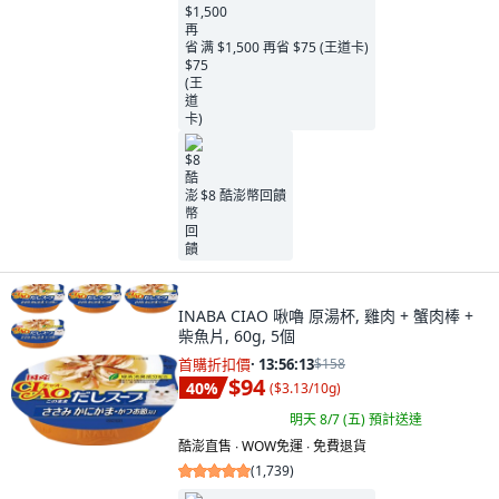
满 $1,500 再省 $75 (王道卡)
$8 酷澎幣回饋
INABA CIAO 啾嚕 原湯杯, 雞肉 + 蟹肉棒 +
柴魚片, 60g, 5個
首購折扣價
·
13:56:11
$158
$94
40
%
(
$3.13/10g
)
明天 8/7 (五)
預計送達
酷澎直售 ∙ WOW免運 ∙ 免費退貨
(
1,739
)