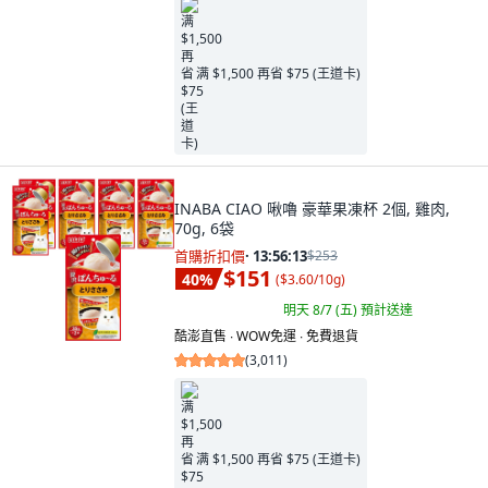
满 $1,500 再省 $75 (王道卡)
INABA CIAO 啾嚕 豪華果凍杯 2個, 雞肉,
70g, 6袋
首購折扣價
·
13:56:11
$253
$151
40
%
(
$3.60/10g
)
明天 8/7 (五)
預計送達
酷澎直售 ∙ WOW免運 ∙ 免費退貨
(
3,011
)
满 $1,500 再省 $75 (王道卡)