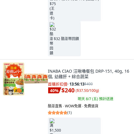
$32 酷澎幣回饋
INABA CIAO 汪啾嚕餐包 DRP-151, 40g, 16
個, 幼雞肝 + 綜合蔬菜
首購折扣價
·
13:56:11
$400
$240
40
%
(
$37.50/100g
)
明天 8/7 (五)
預計送達
酷澎直售 ∙ WOW免運 ∙ 免費退貨
(
1
)