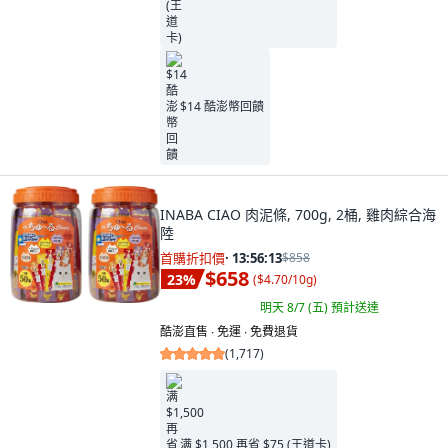
$14 酷澎幣回饋
INABA CIAO 肉泥條, 700g, 2桶, 雞肉綜合海
陸
首購折扣價
·
13:56:11
$858
$658
23
%
(
$4.70/10g
)
明天 8/7 (五)
預計送達
酷澎直售 ∙ 免運 ∙ 免費退貨
(
1,717
)
满 $1,500 再省 $75 (王道卡)