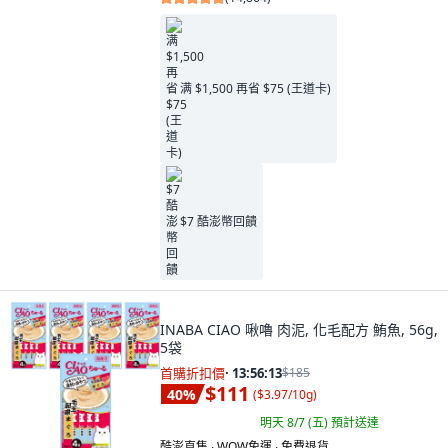
满 $1,500 再省 $75 (王道卡)
$7 酷澎幣回饋
INABA CIAO 啾嚕 肉泥, 化毛配方 鮪魚, 56g,
5袋
首購折扣價
·
13:56:11
$185
$111
40
%
(
$3.97/10g
)
明天 8/7 (五)
預計送達
酷澎直售 ∙ WOW免運 ∙ 免費退貨