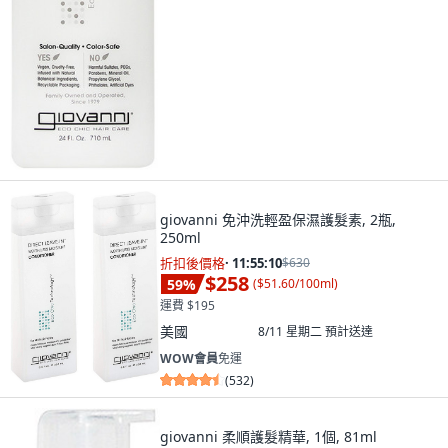
giovanni 免沖洗輕盈保濕護髮素, 2瓶,
250ml
折扣後價格
·
11:55:08
$630
$258
59
%
(
$51.60/100ml
)
運費 $195
美國
8/11 星期二
預計送達
WOW會員
免運
(
532
)
giovanni 柔順護髮精華, 1個, 81ml