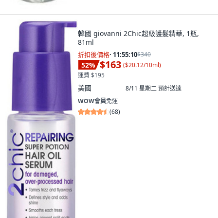
韓國 giovanni 2Chic超級護髮精華, 1瓶,
81ml
折扣後價格
·
11:55:08
$340
$163
52
%
(
$20.12/10ml
)
運費 $195
美國
8/11 星期二
預計送達
WOW會員
免運
(
68
)