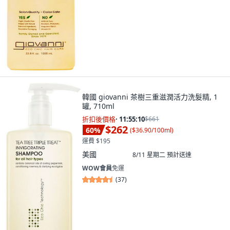
韓國 giovanni 茶樹三重滋潤活力洗髮精, 1
罐, 710ml
折扣後價格
·
11:55:08
$661
$262
60
%
(
$36.90/100ml
)
運費 $195
美國
8/11 星期二
預計送達
WOW會員
免運
(
37
)