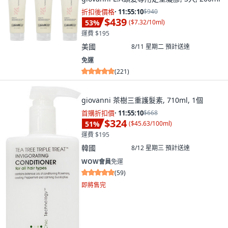
折扣後價格
·
11:55:08
$940
$439
53
%
(
$7.32/10ml
)
運費 $195
美國
8/11 星期二
預計送達
免運
(
221
)
giovanni 茶樹三重護髮素, 710ml, 1個
首購折扣價
·
11:55:08
$668
$324
51
%
(
$45.63/100ml
)
運費 $195
韓國
8/12 星期三
預計送達
WOW會員
免運
(
59
)
即將售完