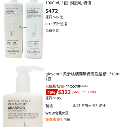
1000ml, 1個, 潤髮乳-特價
$472
運費 $45 起
8/15
預計送達
免費退貨
giovanni 柔滑絲綢深層保濕洗髮精, 710ml,
1個
首購折扣價
·
11:55:08
$607
$322
46
%
(
$45.35/100ml
)
運費 $195
韓國
8/12 星期三
預計送達
WOW會員
免運
(
46
)