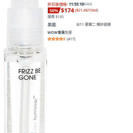
折扣後價格
·
11:55:08
$350
$174
50
%
(
$21.48/10ml
)
運費 $195
美國
8/11 星期二
預計送達
WOW會員
免運
(
417
)