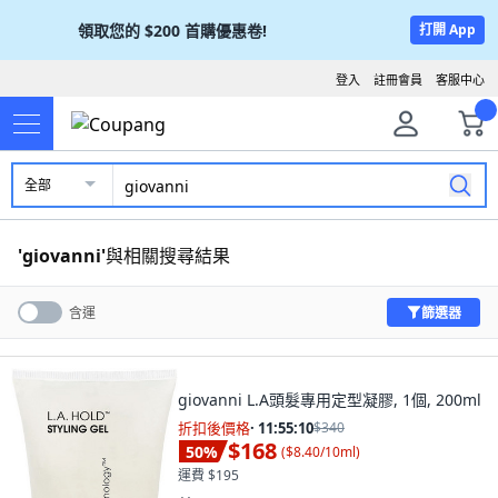
領取您的
$200
首購優惠卷!
打開 App
登入
註冊會員
客服中心
全部
'
giovanni
'
與相關搜尋結果
篩選器
含運
giovanni L.A頭髮專用定型凝膠, 1個, 200ml
折扣後價格
·
11:55:08
$340
$168
50
%
(
$8.40/10ml
)
運費 $195