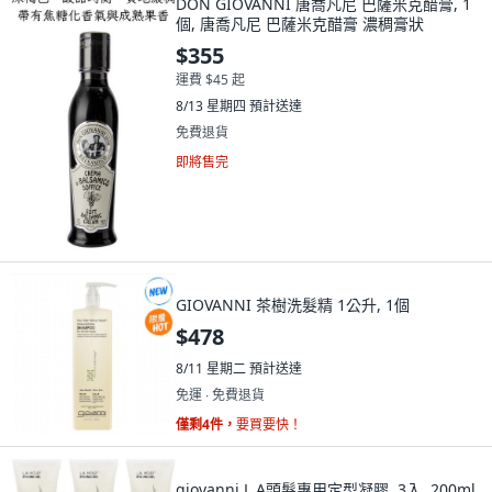
DON GIOVANNI 唐喬凡尼 巴薩米克醋膏, 1
個, 唐喬凡尼 巴薩米克醋膏 濃稠膏狀
$355
運費 $45 起
8/13 星期四
預計送達
免費退貨
即將售完
GIOVANNI 茶樹洗髮精 1公升, 1個
$478
8/11 星期二
預計送達
免運 ∙ 免費退貨
僅剩4件，
要買要快！
giovanni L.A頭髮專用定型凝膠, 3入, 200ml