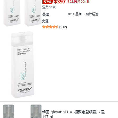
$397
57
%
(
$52.93/100ml
)
運費 $195
美國
8/11 星期二
預計送達
免運
(
532
)
韓國 giovanni L.A. 極致定型噴霧, 2個,
147ml