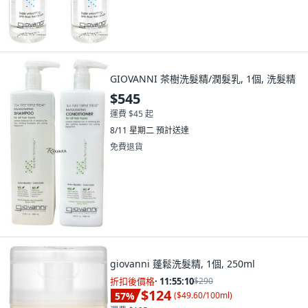
GIOVANNI 茶樹洗髮精/潤髮乳, 1個, 洗髮精
$545
運費 $45 起
8/11 星期二
預計送達
免費退貨
giovanni 蓬鬆洗髮精, 1個, 250ml
折扣後價格
·
11:55:08
$290
$124
57
%
(
$49.60/100ml
)