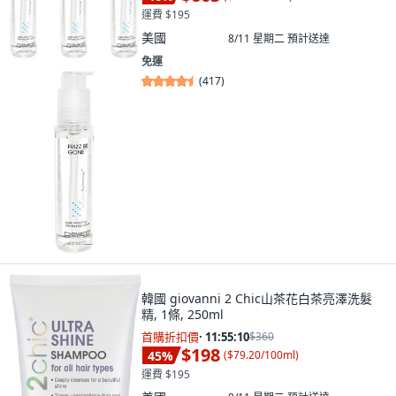
運費 $195
美國
8/11 星期二
預計送達
免運
(
417
)
韓國 giovanni 2 Chic山茶花白茶亮澤洗髮
精, 1條, 250ml
首購折扣價
·
11:55:08
$360
$198
45
%
(
$79.20/100ml
)
運費 $195