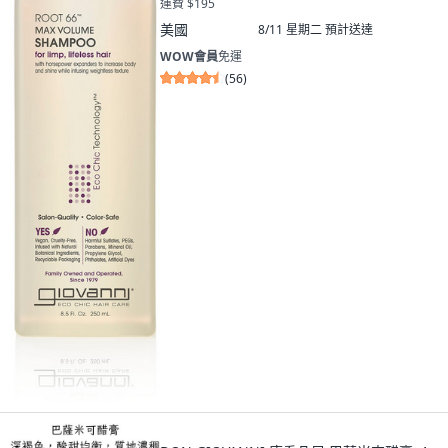
運費 $195
美國
8/11 星期二
預計送達
WOW會員
免運
(
56
)