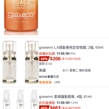
giovanni L.A頭髮專用定型噴霧, 2個, 65ml
首購折扣價
·
11:55:08
$406
$206
49
%
(
$15.85/10ml
)
運費 $195
美國
8/11 星期二
預計送達
WOW會員
免運
(
36
)
giovanni 柔順護髮精華, 4個, 81ml
折扣後價格
·
11:55:08
$1,240
$663
46
%
(
$20.46/10ml
)