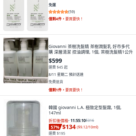
免運
(
59
)
僅剩4件，
要買要快！
Giovanni 茶樹洗髮精 茶樹潤髮乳 好市多代
購 深層清潔 控油調理, 1個, 茶樹洗髮精1公升
$599
運費 $45 起
8/11 星期二
預計送達
免費退貨
僅剩1件，
要買要快！
韓國 giovanni L.A. 極致定型髮霧, 1個,
147ml
折扣後價格
·
11:55:08
$316
$134
57
%
(
$9.12/10ml
)
運費 $195