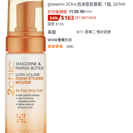
giovanni 2Chic泡沫造型慕斯, 1個, 207ml
折扣後價格
·
11:55:08
$360
$163
54
%
(
$7.88/10ml
)
運費 $195
美國
8/11 星期二
預計送達
WOW會員
免運
(
68
)