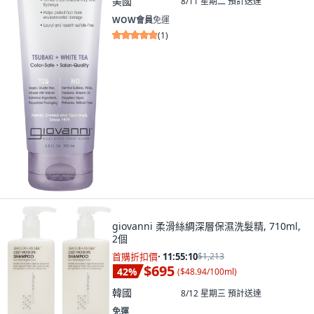
美國
8/11 星期二
預計送達
WOW會員
免運
(
1
)
giovanni 柔滑絲綢深層保濕洗髮精, 710ml,
2個
首購折扣價
·
11:55:08
$1,213
$695
42
%
(
$48.94/100ml
)
韓國
8/12 星期三
預計送達
免運