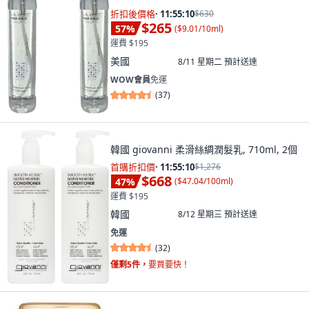
折扣後價格
·
11:55:08
$630
$265
57
%
(
$9.01/10ml
)
運費 $195
美國
8/11 星期二
預計送達
WOW會員
免運
(
37
)
韓國 giovanni 柔滑絲綢潤髮乳, 710ml, 2個
首購折扣價
·
11:55:08
$1,276
$668
47
%
(
$47.04/100ml
)
運費 $195
韓國
8/12 星期三
預計送達
免運
(
32
)
僅剩5件，
要買要快！