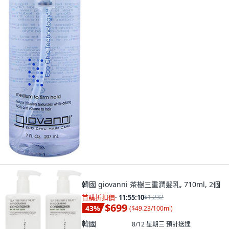
韓國 giovanni 茶樹三重潤髮乳, 710ml, 2個
首購折扣價
·
11:55:08
$1,232
$699
43
%
(
$49.23/100ml
)
韓國
8/12 星期三
預計送達