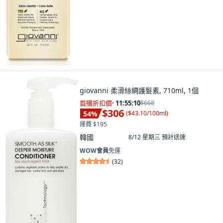
giovanni 柔滑絲綢護髮素, 710ml, 1個
首購折扣價
·
11:55:08
$668
$306
54
%
(
$43.10/100ml
)
運費 $195
韓國
8/12 星期三
預計送達
WOW會員
免運
(
32
)