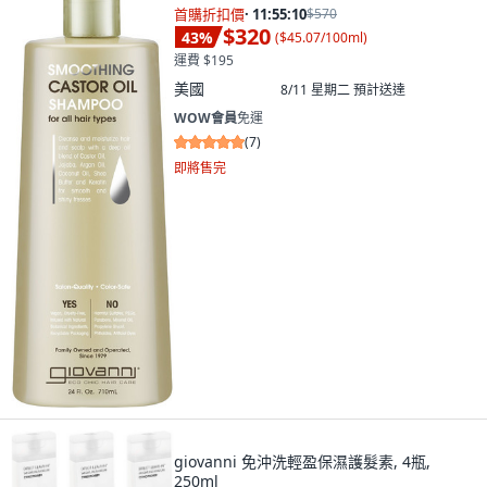
首購折扣價
·
11:55:08
$570
$320
43
%
(
$45.07/100ml
)
運費 $195
美國
8/11 星期二
預計送達
WOW會員
免運
(
7
)
即將售完
giovanni 免沖洗輕盈保濕護髮素, 4瓶,
250ml