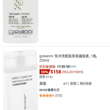
giovanni 免沖洗輕盈保濕護髮素, 1瓶,
250ml
折扣後價格
·
11:55:08
$320
$158
50
%
(
$63.20/100ml
)
運費 $195
美國
8/11 星期二
預計送達
WOW會員
免運
(
532
)