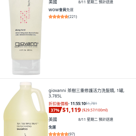
美國
8/11 星期二
預計送達
WOW會員
免運
(
221
)
giovanni 茶樹三重修護活力洗髮精, 1罐,
3.785L
折扣後價格
·
11:55:08
$1,781
$1,119
37
%
(
$29.57/100ml
)
美國
8/11 星期二
預計送達
免運
(
97
)