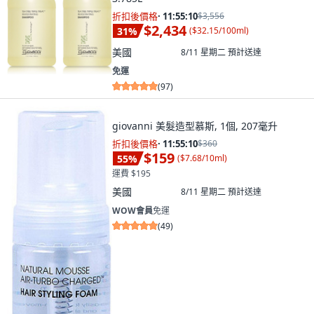
折扣後價格
·
11:55:08
$3,556
$2,434
31
%
(
$32.15/100ml
)
美國
8/11 星期二
預計送達
免運
(
97
)
giovanni 美髮造型慕斯, 1個, 207毫升
折扣後價格
·
11:55:08
$360
$159
55
%
(
$7.68/10ml
)
運費 $195
美國
8/11 星期二
預計送達
WOW會員
免運
(
49
)