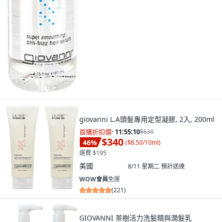
giovanni L.A頭髮專用定型凝膠, 2入, 200ml
首購折扣價
·
11:55:08
$630
$340
46
%
(
$8.50/10ml
)
運費 $195
美國
8/11 星期二
預計送達
WOW會員
免運
(
221
)
GIOVANNI 茶樹活力洗髮精與潤髮乳