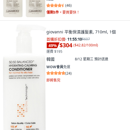
(
46
)
僅剩5件，
要買要快！
giovanni 平衡保濕護髮素, 710ml, 1個
首購折扣價
·
11:55:08
$607
$304
49
%
(
$42.82/100ml
)
運費 $195
韓國
8/12 星期三
預計送達
WOW會員
免運
(
24
)
即將售完