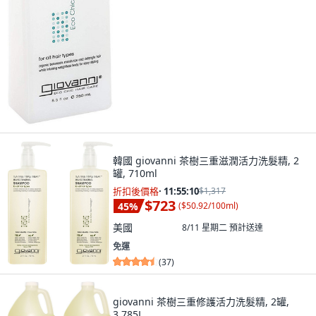
韓國 giovanni 茶樹三重滋潤活力洗髮精, 2
罐, 710ml
折扣後價格
·
11:55:08
$1,317
$723
45
%
(
$50.92/100ml
)
美國
8/11 星期二
預計送達
免運
(
37
)
giovanni 茶樹三重修護活力洗髮精, 2罐,
3.785L