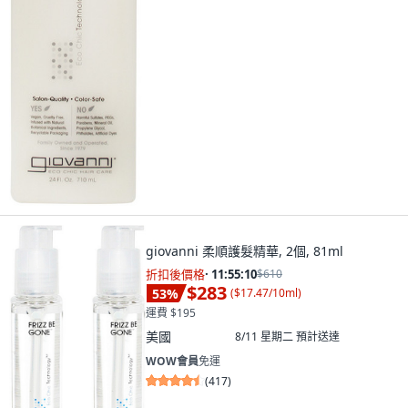
giovanni 柔順護髮精華, 2個, 81ml
折扣後價格
·
11:55:08
$610
$283
53
%
(
$17.47/10ml
)
運費 $195
美國
8/11 星期二
預計送達
WOW會員
免運
(
417
)