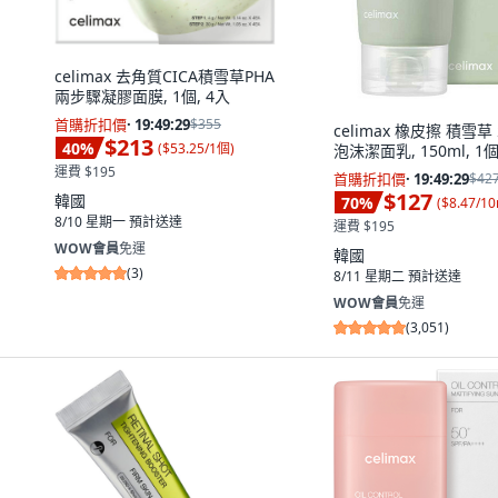
celimax 去角質CICA積雪草PHA
兩步驟凝膠面膜, 1個, 4入
首購折扣價
·
19:49:28
$355
celimax 橡皮擦 積雪
$213
40
%
(
$53.25/1個
)
泡沫潔面乳, 150ml, 1
運費 $195
首購折扣價
·
19:49:28
$42
$127
韓國
70
%
(
$8.47/10
8/10 星期一
預計送達
運費 $195
WOW會員
免運
韓國
(
3
)
8/11 星期二
預計送達
WOW會員
免運
(
3,051
)