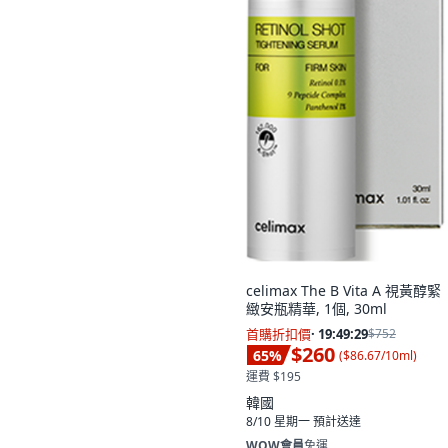
celimax The B Vita A 視黃醇緊
緻安瓶精華, 1個, 30ml
首購折扣價
·
19:49:28
$752
$260
65
%
(
$86.67/10ml
)
運費 $195
韓國
8/10 星期一
預計送達
WOW會員
免運