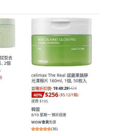
 擦拭型去
, 2個
8
celimax The Real 諾麗果鎮靜
個
)
光澤棉片 160ml, 1個, 50枚入
首購折扣價
·
19:49:28
$428
$256
40
%
(
$5.12/1個
)
運費 $195
韓國
8/10 星期一
預計送達
WOW會員
免運
(
36
)