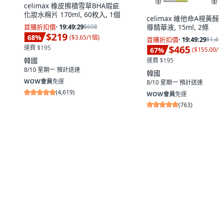
celimax 橡皮擦積雪草BHA瑕疵
化妝水棉片 170ml, 60枚入, 1個
celimax 維他命A視黃
導精華液, 15ml, 2條
首購折扣價
·
19:49:28
$698
$219
68
%
(
$3.65/1個
)
首購折扣價
·
19:49:28
$1,4
$465
運費 $195
67
%
(
$155.00
韓國
運費 $195
8/10 星期一
預計送達
韓國
WOW會員
免運
8/10 星期一
預計送達
(
4,619
)
WOW會員
免運
(
763
)