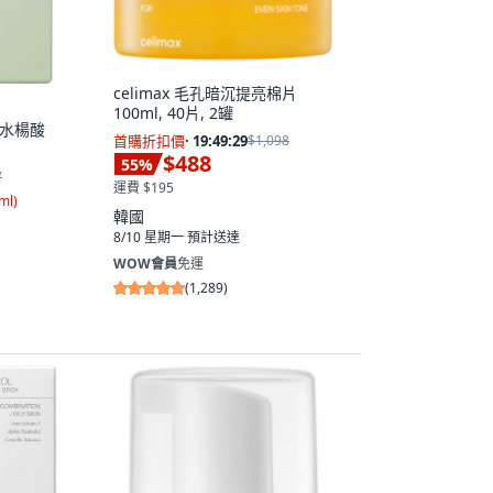
celimax 毛孔暗沉提亮棉片
100ml, 40片, 2罐
草 水楊酸
首購折扣價
·
19:49:28
$1,098
個
$488
55
%
7
運費 $195
ml
)
韓國
8/10 星期一
預計送達
WOW會員
免運
(
1,289
)