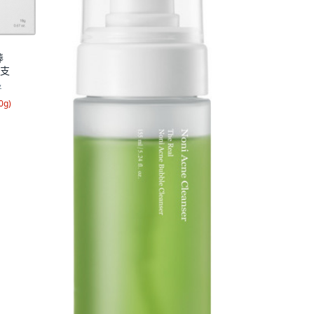
棒
1支
7
0g
)