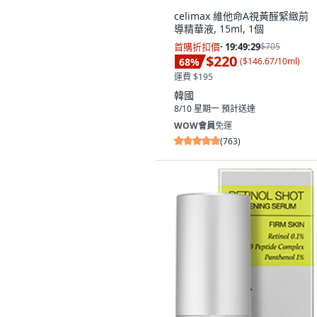
沒有其他想要的選擇。
celimax 維他命A視黃醛緊緻前
導精華液, 15ml, 1個
首購折扣價
·
19:49:28
$705
$220
68
%
(
$146.67/10ml
)
運費 $195
韓國
8/10 星期一
預計送達
WOW會員
免運
(
763
)