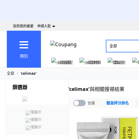
加到我的最愛
申請入駐
全部
類別
火箭速配
火箭跨境
嬰幼兒
全部
'
celimax
'
篩選器
'
celimax
'
與相關搜尋結果
含運
酷澎評分排名
僅顯示
僅顯示
僅顯示