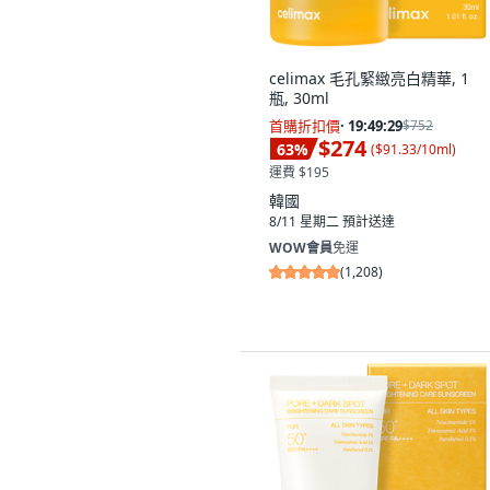
celimax 毛孔緊緻亮白精華, 1
瓶, 30ml
首購折扣價
·
19:49:28
$752
$274
63
%
(
$91.33/10ml
)
運費 $195
韓國
8/11 星期二
預計送達
WOW會員
免運
(
1,208
)