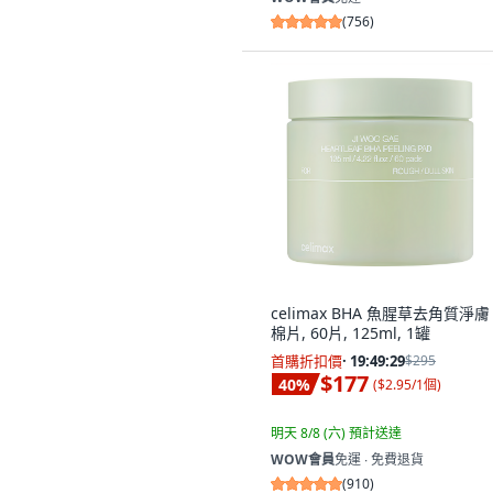
(
756
)
celimax BHA 魚腥草去角質淨膚
棉片, 60片, 125ml, 1罐
首購折扣價
·
19:49:28
$295
$177
40
%
(
$2.95/1個
)
明天 8/8 (六)
預計送達
WOW會員
免運 ∙ 免費退貨
(
910
)