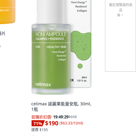
最近瀏覽過的商
品
無。
棉片
0
celimax 諾麗果能量安瓶, 30ml,
1瓶
首購折扣價
·
19:49:28
$658
$190
71
%
(
$63.33/10ml
)
運費 $195