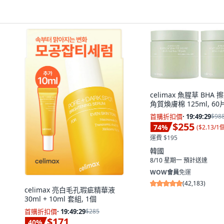
celimax 魚腥草 BHA
角質煥膚棉 125ml, 60片
首購折扣價
·
19:49:28
$98
$255
74
%
(
$2.13/1
運費 $195
韓國
8/10 星期一
預計送達
WOW會員
免運
(
42,183
)
celimax 亮白毛孔瑕疵精華液
30ml + 10ml 套組, 1個
首購折扣價
·
19:49:28
$285
$171
40
%