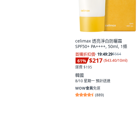
celimax 透亮淨白防曬霜
SPF50+ PA++++, 50ml, 1條
首購折扣價
·
19:49:28
$564
$217
61
%
(
$43.40/10ml
)
運費 $195
韓國
8/10 星期一
預計送達
WOW會員
免運
(
889
)