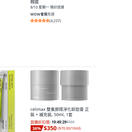
韓國
8/10 星期一
預計送達
WOW會員
免運
(
4,237
)
celimax 雙重屏障淨化卸妝膏 正
裝 + 補充裝, 50ml, 1套
首購折扣價
·
19:49:28
$550
$350
36
%
(
$70.00/10ml
)