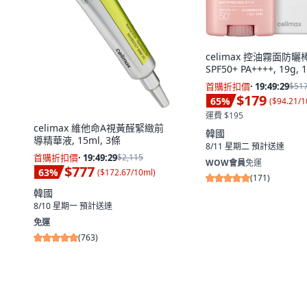
celimax 控油霧面防曬
SPF50+ PA++++, 19g, 
首購折扣價
·
19:49:28
$51
$179
65
%
(
$94.21/1
運費 $195
celimax 維他命A視黃醛緊緻前
韓國
導精華液, 15ml, 3條
8/11 星期二
預計送達
首購折扣價
·
19:49:28
$2,115
WOW會員
免運
$777
63
%
(
$172.67/10ml
)
(
171
)
韓國
8/10 星期一
預計送達
免運
(
763
)