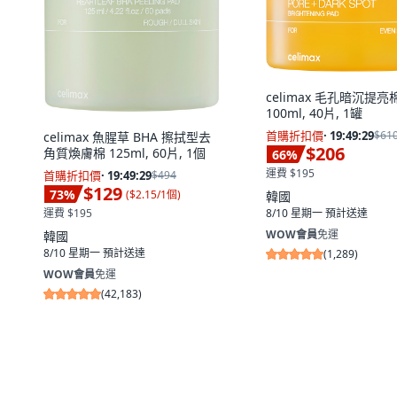
celimax 毛孔暗沉提亮
100ml, 40片, 1罐
首購折扣價
·
19:49:28
$61
celimax 魚腥草 BHA 擦拭型去
$206
角質煥膚棉 125ml, 60片, 1個
66
%
運費 $195
首購折扣價
·
19:49:28
$494
$129
73
%
(
$2.15/1個
)
韓國
運費 $195
8/10 星期一
預計送達
WOW會員
免運
韓國
8/10 星期一
預計送達
(
1,289
)
WOW會員
免運
(
42,183
)