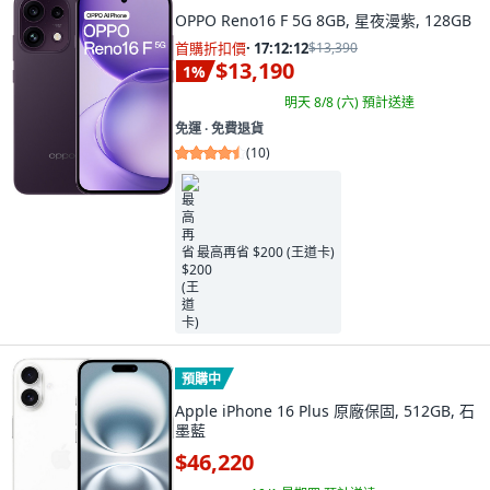
OPPO Reno16 F 5G 8GB, 星夜漫紫, 128GB
首購折扣價
·
17:12:11
$13,390
$13,190
1
%
明天 8/8 (六)
預計送達
免運 ∙ 免費退貨
(
10
)
最高再省 $200 (王道卡)
預購中
Apple iPhone 16 Plus 原廠保固, 512GB, 石
墨藍
$46,220