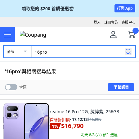
領取您的
$200
首購優惠卷!
打開 App
登入
註冊會員
客服中心
全部
'
16pro
'
與相關搜尋結果
篩選器
含運
realme 16 Pro 12G, 純粹紫, 256GB
首購折扣價
·
17:12:11
$16,990
$16,790
1
%
明天 8/8 (六)
預計送達