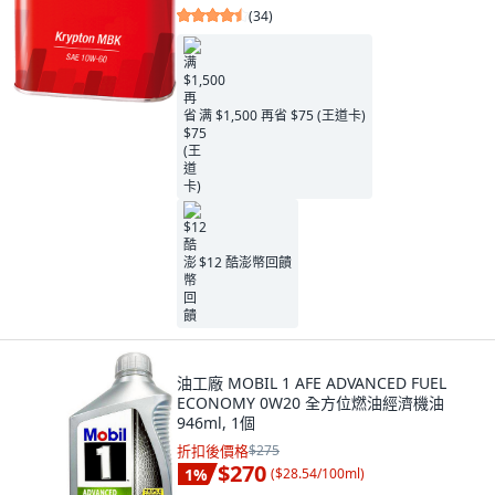
(
34
)
满 $1,500 再省 $75 (王道卡)
$12 酷澎幣回饋
油工廠 MOBIL 1 AFE ADVANCED FUEL
ECONOMY 0W20 全方位燃油經濟機油
946ml, 1個
折扣後價格
$275
$270
1
%
(
$28.54/100ml
)