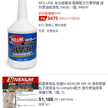
RED LINE 全合成機油 酯類配方引擎保護 提
升燃油經濟性, 0w30, 1個, 946ml
折扣後價格
$480
$475
1
%
(
$50.21/100ml
)
8/12 星期三
預計送達
免運 ∙ 免費退貨
和霆車部品 耐速N NEXIUM 0W-30 長效型鉬
粒子潤滑油 N-Complex配方 提升燃油效率
保護引擎, 1個, 1L
$1,188
(
$11.88/10ml
)
運費 $67