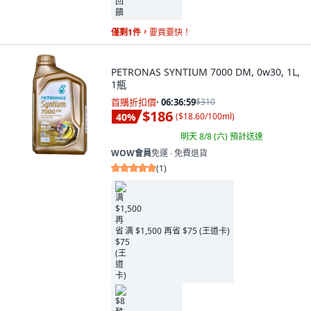
僅剩1件，
要買要快！
PETRONAS SYNTIUM 7000 DM, 0w30, 1L,
1瓶
首購折扣價
·
06:36:57
$310
$186
40
%
(
$18.60/100ml
)
明天 8/8 (六)
預計送達
WOW會員
免運 ∙ 免費退貨
(
1
)
满 $1,500 再省 $75 (王道卡)