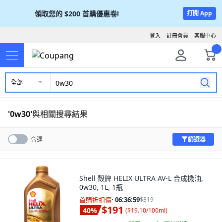
領取您的
$200
首購優惠卷!
打開 App
登入
註冊會員
客服中心
全部
'
0w30
'
與相關搜尋結果
篩選器
含運
Shell 殼牌 HELIX ULTRA AV-L 合成機油,
0w30, 1L, 1瓶
首購折扣價
·
06:36:57
$319
$191
40
%
(
$19.10/100ml
)