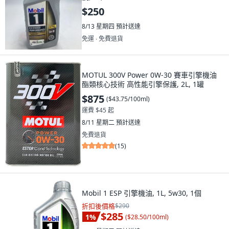
$250
8/13 星期四
預計送達
免運 ∙ 免費退貨
MOTUL 300V Power 0W-30 賽車引擎機油
酯類核心技術 高性能引擎保護, 2L, 1罐
$875
(
$43.75/100ml
)
運費 $45 起
8/11 星期二
預計送達
免費退貨
(
15
)
Mobil 1 ESP 引擎機油, 1L, 5w30, 1個
折扣後價格
$290
$285
1
%
(
$28.50/100ml
)