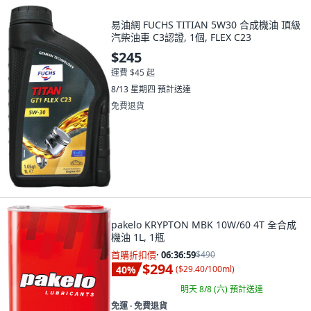
易油網 FUCHS TITIAN 5W30 合成機油 頂級
汽柴油車 C3認證, 1個, FLEX C23
$245
運費 $45 起
8/13 星期四
預計送達
免費退貨
pakelo KRYPTON MBK 10W/60 4T 全合成
機油 1L, 1瓶
首購折扣價
·
06:36:57
$490
$294
40
%
(
$29.40/100ml
)
明天 8/8 (六)
預計送達
免運 ∙ 免費退貨