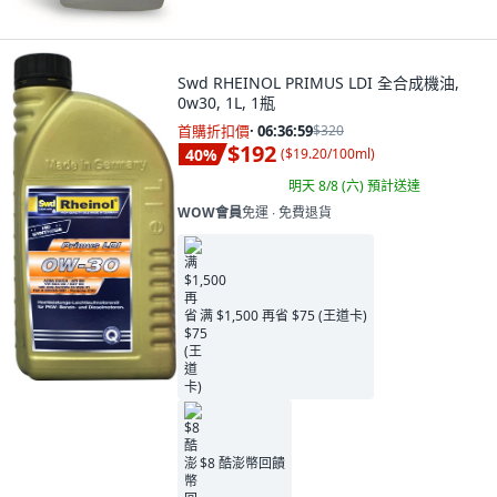
Swd RHEINOL PRIMUS LDI 全合成機油,
0w30, 1L, 1瓶
首購折扣價
·
06:36:57
$320
$192
40
%
(
$19.20/100ml
)
明天 8/8 (六)
預計送達
WOW會員
免運 ∙ 免費退貨
满 $1,500 再省 $75 (王道卡)
$8 酷澎幣回饋