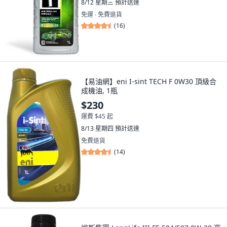
8/12 星期三
預計送達
免運 ∙ 免費退貨
(
16
)
【易油網】eni I-sint TECH F 0W30 頂級合
成機油, 1瓶
$230
運費 $45 起
8/13 星期四
預計送達
免費退貨
(
14
)