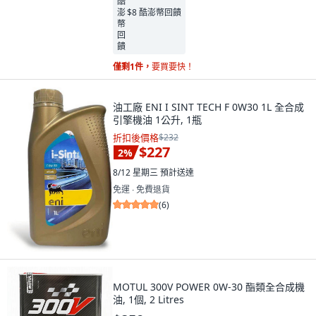
$8 酷澎幣回饋
僅剩1件，
要買要快！
油工廠 ENI I SINT TECH F 0W30 1L 全合成
引擎機油 1公升, 1瓶
折扣後價格
$232
$227
2
%
8/12 星期三
預計送達
免運 ∙ 免費退貨
(
6
)
MOTUL 300V POWER 0W-30 酯類全合成機
油, 1個, 2 Litres