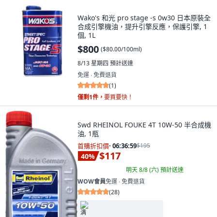
Wako's 和光 pro stage -s 0w30 日本原裝全
合成引擎機油，提升引擎反應，保護引擎, 1
個, 1L
$800
(
$80.00/100ml
)
8/13 星期四
預計送達
免運 ∙ 免費退貨
(
1
)
僅剩1件，
要買要快！
Swd RHEINOL FOUKE 4T 10W-50 半合成機
油, 1瓶
首購折扣價
·
06:36:57
$195
$117
40
%
明天 8/8 (六)
預計送達
WOW會員
免運 ∙ 免費退貨
(
28
)