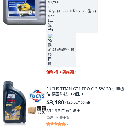
满 $1,500 再省 $75 (王道卡)
$5 酷澎幣回饋
僅剩2件，
要買要快！
FUCHS TITAN GT1 PRO C-3 5W-30 引擎機
油 德國科技, 12個, 1L
$3,180
(
$26.50/100ml
)
8/11 星期二
預計送達
免運 ∙ 免費退貨
(
2
)