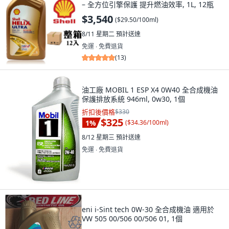
– 全方位引擎保護 提升燃油效率, 1L, 12瓶
$3,540
(
$29.50/100ml
)
8/11 星期二
預計送達
免運 ∙ 免費退貨
(
13
)
油工廠 MOBIL 1 ESP X4 0W40 全合成機油
保護排放系統 946ml, 0w30, 1個
折扣後價格
$330
$325
1
%
(
$34.36/100ml
)
8/12 星期三
預計送達
免運 ∙ 免費退貨
eni i-Sint tech 0W-30 全合成機油 適用於
VW 505 00/506 00/506 01, 1個