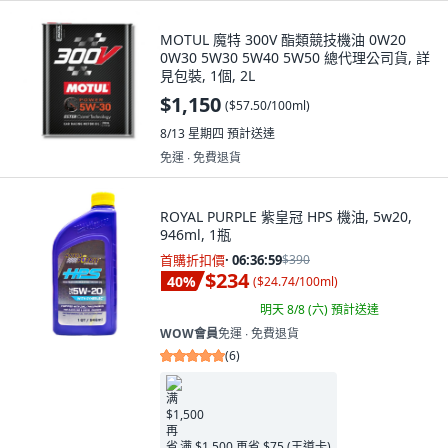
MOTUL 魔特 300V 酯類競技機油 0W20
0W30 5W30 5W40 5W50 總代理公司貨, 詳
見包裝, 1個, 2L
$1,150
(
$57.50/100ml
)
8/13 星期四
預計送達
免運 ∙ 免費退貨
ROYAL PURPLE 紫皇冠 HPS 機油, 5w20,
946ml, 1瓶
首購折扣價
·
06:36:57
$390
$234
40
%
(
$24.74/100ml
)
明天 8/8 (六)
預計送達
WOW會員
免運 ∙ 免費退貨
(
6
)
满 $1,500 再省 $75 (王道卡)