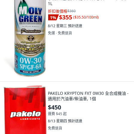
1L
折扣後價格
$360
$355
1
%
(
$35.50/100ml
)
8/12 星期三
預計送達
免運 ∙ 免費退貨
PAKELO KRYPTON FXT 0W30 全合成機油 -
適用於汽油車/柴油車, 1個
$450
運費 $45 起
8/13 星期四
預計送達
免費退貨