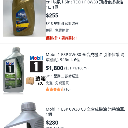
eni 埃尼 i-Sint TECH F 0W30 頂級合成機油
1L, 1個
$255
8/13 星期四
預計送達
免運 ∙ 免費退貨
僅剩2件，
要買要快！
Mobil 1 ESP 5W-30 全合成機油 引擎保護 清
潔油泥, 946ml, 6個
$1,800
(
$31.71/100ml
)
8/11 星期二
預計送達
免運 ∙ 免費退貨
(
16
)
Mobil 1 ESP 0W30 C3 全合成機油 汽柴油車,
1個
$280