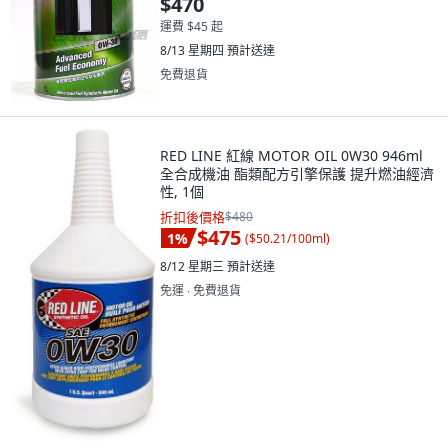
$470
運費 $45 起
8/13 星期四
預計送達
免費退貨
RED LINE 紅線 MOTOR OIL 0W30 946ml
全合成機油 酯類配方引擎保護 提升燃油經濟
性, 1個
折扣後價格
$480
$475
1
%
(
$50.21/100ml
)
8/12 星期三
預計送達
免運 ∙ 免費退貨