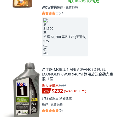
明天 8/8 (六)
預計送達
WOW會員
免運 ∙ 免費退貨
(
24
)
满 $1,500 再省 $75 (王道卡)
油工廠 MOBIL 1 AFE ADVANCED FUEL
ECONOMY 0W30 946ml 適用於混合動力車
輛, 1個
折扣後價格
$237
$232
2
%
(
$24.53/100ml
)
8/12 星期三
預計送達
免運 ∙ 免費退貨
(
6
)