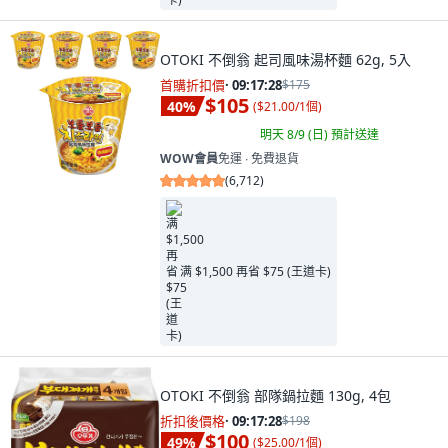
OTOKI 不倒翁 起司風味湯杯麵 62g, 5入
首購折扣價
·
09:17:26
$175
$105
40
%
(
$21.00/1個
)
明天 8/9 (日)
預計送達
WOW會員
免運 ∙ 免費退貨
(
6,712
)
满 $1,500 再省 $75 (王道卡)
OTOKI 不倒翁 部隊鍋拉麵 130g, 4包
折扣後價格
·
09:17:26
$198
$100
49
%
(
$25.00/1個
)