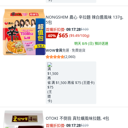
NONGSHIM 農心 辛拉麵 辣白醬風味 137g,
5包
首購折扣價
·
09:17:26
$109
$65
40
%
(
$9.49/100g
)
明天 8/9 (日)
預計送達
WOW會員
免運 ∙ 免費退貨
(
2,060
)
满 $1,500 再省 $75 (王道卡)
OTOKI 不倒翁 真牡蠣風味拉麵, 4包
首購折扣價
·
09:17:26
$229