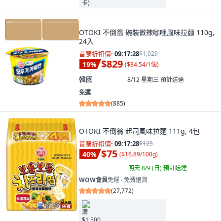
OTOKI 不倒翁 碗裝微辣咖哩風味拉麵 110g,
24入
首購折扣價
·
09:17:26
$1,029
$829
19
%
(
$34.54/1個
)
韓國
8/12 星期三
預計送達
免運
(
885
)
OTOKI 不倒翁 起司風味拉麵 111g, 4包
首購折扣價
·
09:17:26
$125
$75
40
%
(
$16.89/100g
)
明天 8/9 (日)
預計送達
WOW會員
免運 ∙ 免費退貨
(
27,772
)