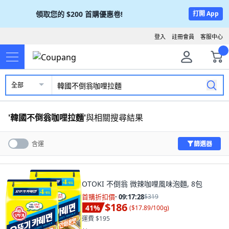
領取您的
$200
首購優惠卷!
打開 App
登入
註冊會員
客服中心
全部
'
韓國不倒翁咖哩拉麵
'
與相關搜尋結果
篩選器
含運
OTOKI 不倒翁 微辣咖哩風味泡麵, 8包
首購折扣價
·
09:17:26
$319
$186
41
%
(
$17.89/100g
)
運費 $195