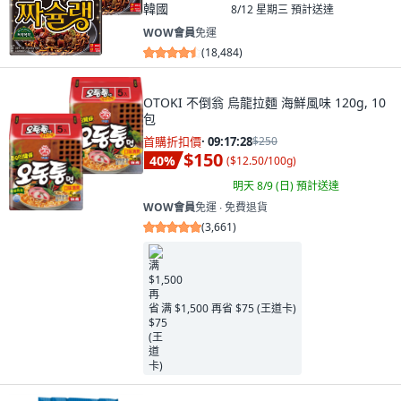
韓國
8/12 星期三
預計送達
WOW會員
免運
(
18,484
)
OTOKI 不倒翁 烏龍拉麵 海鮮風味 120g, 10
包
首購折扣價
·
09:17:26
$250
$150
40
%
(
$12.50/100g
)
明天 8/9 (日)
預計送達
WOW會員
免運 ∙ 免費退貨
(
3,661
)
满 $1,500 再省 $75 (王道卡)