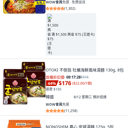
WOW會員
免運 ∙ 免費退貨
(
1,302
)
满 $1,500 再省 $75 (王道卡)
OTOKI 不倒翁 牡蠣海鮮風味湯麵 130g, 8包
首購折扣價
·
09:17:26
$316
$176
44
%
(
$22.00/1個
)
運費 $195
韓國
8/12 星期三
預計送達
WOW會員
免運
(
11,258
)
NONGSHIM 農心 安城湯麵 125g, 5包