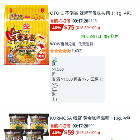
OTOKI 不倒翁 辣起司風味拉麵 111g, 4包
首購折扣價
·
09:17:26
$125
$75
40
%
(
$16.89/100g
)
明天 8/9 (日)
預計送達
WOW會員
免運 ∙ 免費退貨
(
1,432
)
满 $1,500 再省 $75 (王道卡)
KORMOSA 韓寶 黃金咖哩湯麵 110g, 4包
首購折扣價
·
09:17:26
$99
$59
40
%
(
$13.41/100g
)