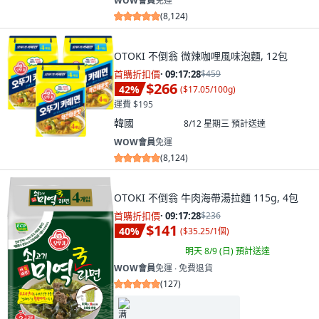
WOW會員
免運
(
8,124
)
OTOKI 不倒翁 微辣咖哩風味泡麵, 12包
首購折扣價
·
09:17:26
$459
$266
42
%
(
$17.05/100g
)
運費 $195
韓國
8/12 星期三
預計送達
WOW會員
免運
(
8,124
)
OTOKI 不倒翁 牛肉海帶湯拉麵 115g, 4包
首購折扣價
·
09:17:26
$236
$141
40
%
(
$35.25/1個
)
明天 8/9 (日)
預計送達
WOW會員
免運 ∙ 免費退貨
(
127
)