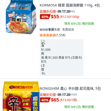
KORMOSA 韓寶 龍蝦海鮮麵 110g, 4包
首購折扣價
·
09:17:26
$92
$55
40
%
(
$12.50/100g
)
明天 8/9 (日)
預計送達
WOW會員
免運 ∙ 免費退貨
(
1,558
)
满 $1,500 再省 $75 (王道卡)
NONGSHIM 農心 辛炒麵 起司風味, 5包
首購折扣價
·
09:17:26
$109
$65
40
%
(
$13.00/1個
)
明天 8/9 (日)
預計送達