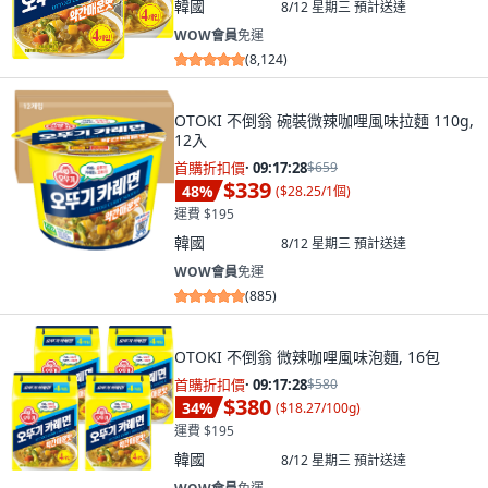
韓國
8/12 星期三
預計送達
WOW會員
免運
(
8,124
)
OTOKI 不倒翁 碗裝微辣咖哩風味拉麵 110g,
12入
首購折扣價
·
09:17:26
$659
$339
48
%
(
$28.25/1個
)
運費 $195
韓國
8/12 星期三
預計送達
WOW會員
免運
(
885
)
OTOKI 不倒翁 微辣咖哩風味泡麵, 16包
首購折扣價
·
09:17:26
$580
$380
34
%
(
$18.27/100g
)
運費 $195
韓國
8/12 星期三
預計送達