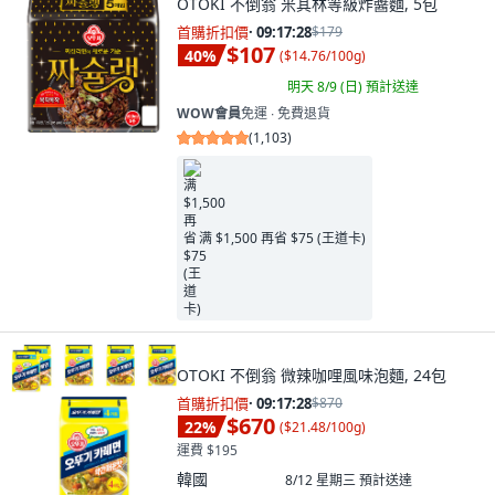
OTOKI 不倒翁 米其林等級炸醬麵, 5包
首購折扣價
·
09:17:26
$179
$107
40
%
(
$14.76/100g
)
明天 8/9 (日)
預計送達
WOW會員
免運 ∙ 免費退貨
(
1,103
)
满 $1,500 再省 $75 (王道卡)
OTOKI 不倒翁 微辣咖哩風味泡麵, 24包
首購折扣價
·
09:17:26
$870
$670
22
%
(
$21.48/100g
)
運費 $195
韓國
8/12 星期三
預計送達