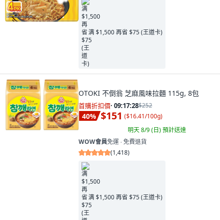
满 $1,500 再省 $75 (王道卡)
OTOKI 不倒翁 芝麻風味拉麵 115g, 8包
首購折扣價
·
09:17:26
$252
$151
40
%
(
$16.41/100g
)
明天 8/9 (日)
預計送達
WOW會員
免運 ∙ 免費退貨
(
1,418
)
满 $1,500 再省 $75 (王道卡)