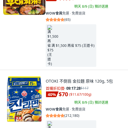
明天 8/9 (日)
預計送達
WOW會員
免運 ∙ 免費退貨
(
65
)
满 $1,500 再省 $75 (王道卡)
OTOKI 不倒翁 金拉麵 原味 120g, 5包
首購折扣價
·
09:17:26
$117
$70
40
%
(
$11.67/100g
)
明天 8/9 (日)
預計送達
WOW會員
免運 ∙ 免費退貨
(
212,180
)