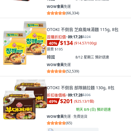
WOW會員
免運
(
66,334
)
OTOKI 不倒翁 芝麻風味湯麵 115g, 8包
首購折扣價
·
09:17:26
$224
$134
40
%
(
$14.57/100g
)
運費 $195
韓國
8/12 星期三
預計送達
WOW會員
免運
(
52,539
)
OTOKI 不倒翁 部隊鍋拉麵 130g, 8包
折扣後價格
·
09:17:26
$396
$201
49
%
(
$25.13/1個
)
明天 8/9 (日)
預計送達
WOW會員
免運 ∙ 免費退貨
(
65
)