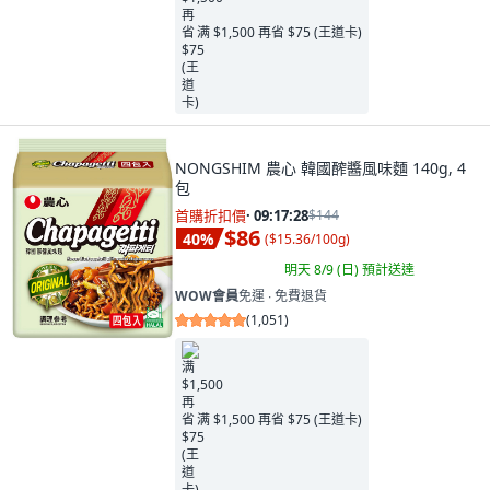
满 $1,500 再省 $75 (王道卡)
NONGSHIM 農心 韓國醡醬風味麵 140g, 4
包
首購折扣價
·
09:17:26
$144
$86
40
%
(
$15.36/100g
)
明天 8/9 (日)
預計送達
WOW會員
免運 ∙ 免費退貨
(
1,051
)
满 $1,500 再省 $75 (王道卡)