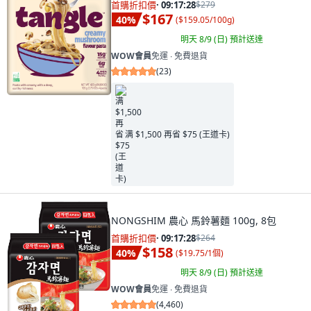
首購折扣價
·
09:17:26
$279
$167
40
%
(
$159.05/100g
)
明天 8/9 (日)
預計送達
WOW會員
免運 ∙ 免費退貨
(
23
)
满 $1,500 再省 $75 (王道卡)
NONGSHIM 農心 馬鈴薯麵 100g, 8包
首購折扣價
·
09:17:26
$264
$158
40
%
(
$19.75/1個
)
明天 8/9 (日)
預計送達
WOW會員
免運 ∙ 免費退貨
(
4,460
)