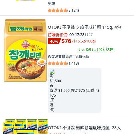
免運
(
8,124
)
OTOKI 不倒翁 芝麻風味拉麵 115g, 4包
首購折扣價
·
09:17:26
$127
$76
40
%
(
$16.52/100g
)
明天 8/9 (日)
預計送達
WOW會員
免運 ∙ 免費退貨
(
1,418
)
满 $1,500 再省 $75 (王道卡)
OTOKI 不倒翁 微辣咖哩風味泡麵, 28入