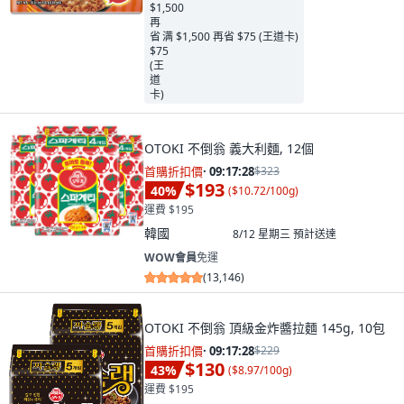
满 $1,500 再省 $75 (王道卡)
OTOKI 不倒翁 義大利麵, 12個
首購折扣價
·
09:17:26
$323
$193
40
%
(
$10.72/100g
)
運費 $195
韓國
8/12 星期三
預計送達
WOW會員
免運
(
13,146
)
OTOKI 不倒翁 頂級金炸醬拉麵 145g, 10包
首購折扣價
·
09:17:26
$229
$130
43
%
(
$8.97/100g
)
運費 $195