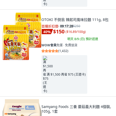
OTOKI 不倒翁 辣起司風味拉麵 111g, 8包
首購折扣價
·
09:17:26
$250
$150
40
%
(
$16.89/100g
)
明天 8/9 (日)
預計送達
WOW會員
免運 ∙ 免費退貨
(
1,432
)
满 $1,500 再省 $75 (王道卡)
Samyang Foods 三養 蘑菇義大利麵 4個裝,
105g, 1套