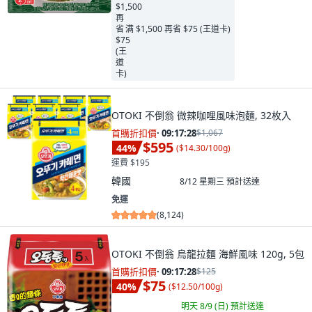
满 $1,500 再省 $75 (王道卡)
OTOKI 不倒翁 微辣咖哩風味泡麵, 32枚入
首購折扣價
·
09:17:26
$1,067
$595
44
%
(
$14.30/100g
)
運費 $195
韓國
8/12 星期三
預計送達
免運
(
8,124
)
OTOKI 不倒翁 烏龍拉麵 海鮮風味 120g, 5包
首購折扣價
·
09:17:26
$125
$75
40
%
(
$12.50/100g
)
明天 8/9 (日)
預計送達