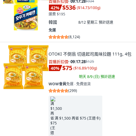
首購折扣價
·
09:17:26
$934
$536
42
%
(
$14.73/100g
)
運費 $195
韓國
8/12 星期三
預計送達
免運
(
8,124
)
OTOKI 不倒翁 切達起司風味拉麵 111g, 4包
首購折扣價
·
09:17:26
$125
$75
40
%
(
$16.89/100g
)
明天 8/9 (日)
預計送達
WOW會員
免運 ∙ 免費退貨
(
299
)
满 $1,500 再省 $75 (王道卡)