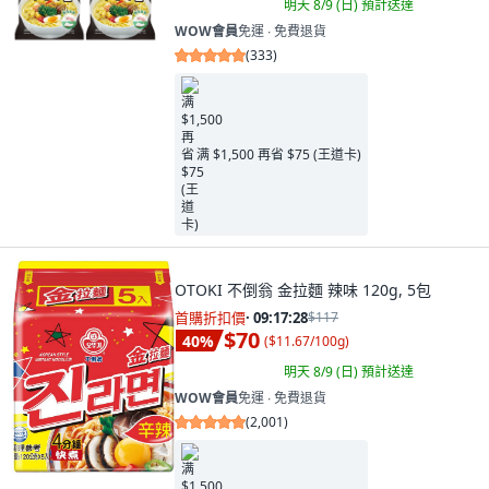
明天 8/9 (日)
預計送達
WOW會員
免運 ∙ 免費退貨
(
333
)
满 $1,500 再省 $75 (王道卡)
OTOKI 不倒翁 金拉麵 辣味 120g, 5包
首購折扣價
·
09:17:26
$117
$70
40
%
(
$11.67/100g
)
明天 8/9 (日)
預計送達
WOW會員
免運 ∙ 免費退貨
(
2,001
)