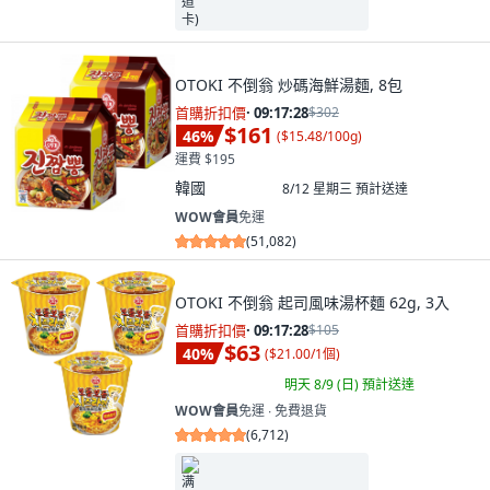
OTOKI 不倒翁 炒碼海鮮湯麵, 8包
首購折扣價
·
09:17:26
$302
$161
46
%
(
$15.48/100g
)
運費 $195
韓國
8/12 星期三
預計送達
WOW會員
免運
(
51,082
)
OTOKI 不倒翁 起司風味湯杯麵 62g, 3入
首購折扣價
·
09:17:26
$105
$63
40
%
(
$21.00/1個
)
明天 8/9 (日)
預計送達
WOW會員
免運 ∙ 免費退貨
(
6,712
)