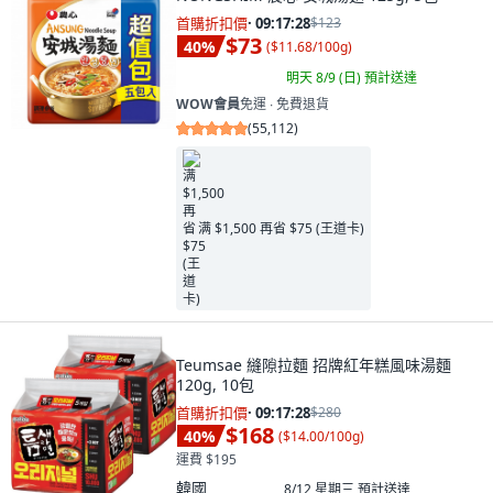
首購折扣價
·
09:17:26
$123
$73
40
%
(
$11.68/100g
)
明天 8/9 (日)
預計送達
WOW會員
免運 ∙ 免費退貨
(
55,112
)
满 $1,500 再省 $75 (王道卡)
Teumsae 縫隙拉麵 招牌紅年糕風味湯麵
120g, 10包
首購折扣價
·
09:17:26
$280
$168
40
%
(
$14.00/100g
)
運費 $195
韓國
8/12 星期三
預計送達