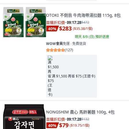
OTOKI 不倒翁 牛肉海帶湯拉麵 115g, 8包
首購折扣價
·
09:17:26
$472
$283
40
%
(
$35.38/1個
)
明天 8/9 (日)
預計送達
WOW會員
免運 ∙ 免費退貨
(
127
)
满 $1,500 再省 $75 (王道卡)
NONGSHIM 農心 馬鈴薯麵 100g, 4包
首購折扣價
·
09:17:26
$132
$79
40
%
(
$19.75/1個
)