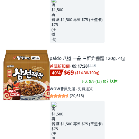
满 $1,500 再省 $75 (王道卡)
paldo 八道 一品 三鮮炸醬麵 120g, 4包
首購折扣價
·
09:17:26
$115
$69
40
%
(
$14.38/100g
)
明天 8/9 (日)
預計送達
WOW會員
免運 ∙ 免費退貨
(
20,618
)
满 $1,500 再省 $75 (王道卡)