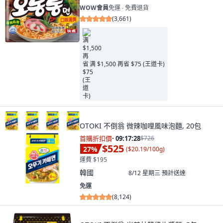
WOW會員
免運 ∙ 免費退貨
(
3,661
)
满 $1,500 再省 $75 (王道卡)
OTOKI 不倒翁 微辣咖哩風味泡麵, 20包
首購折扣價
·
09:17:26
$726
$525
27
%
(
$20.19/100g
)
運費 $195
韓國
8/12 星期三
預計送達
免運
(
8,124
)