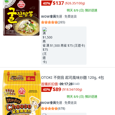
$137
40
%
(
$26.35/100g
)
明天 8/9 (日)
預計送達
WOW會員
免運 ∙ 免費退貨
(
265
)
满 $1,500 再省 $75 (王道卡)
OTOKI 不倒翁 起司風味炒麵 120g, 4包
首購折扣價
·
09:17:26
$149
$89
40
%
(
$18.54/100g
)
明天 8/9 (日)
預計送達
WOW會員
免運 ∙ 免費退貨
(
678
)