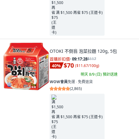
满 $1,500 再省 $75 (王道卡)
OTOKI 不倒翁 泡菜拉麵 120g, 5包
首購折扣價
·
09:17:26
$117
$70
40
%
(
$11.67/100g
)
明天 8/9 (日)
預計送達
WOW會員
免運 ∙ 免費退貨
(
2,865
)
满 $1,500 再省 $75 (王道卡)