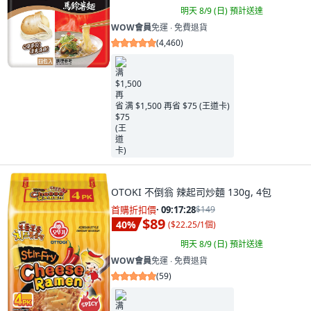
明天 8/9 (日)
預計送達
WOW會員
免運 ∙ 免費退貨
(
4,460
)
满 $1,500 再省 $75 (王道卡)
OTOKI 不倒翁 辣起司炒麵 130g, 4包
首購折扣價
·
09:17:26
$149
$89
40
%
(
$22.25/1個
)
明天 8/9 (日)
預計送達
WOW會員
免運 ∙ 免費退貨
(
59
)