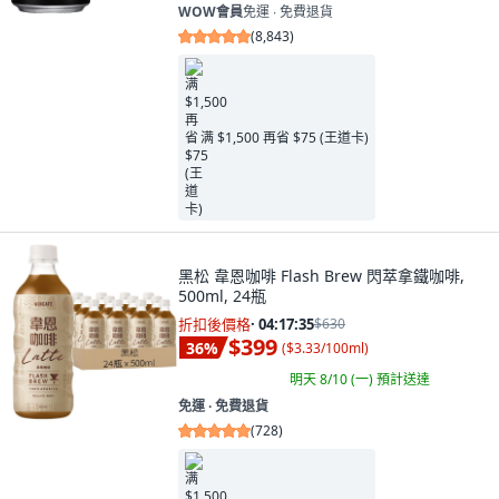
WOW會員
免運 ∙ 免費退貨
(
8,843
)
满 $1,500 再省 $75 (王道卡)
黑松 韋恩咖啡 Flash Brew 閃萃拿鐵咖啡,
500ml, 24瓶
折扣後價格
·
04:17:34
$630
$399
36
%
(
$3.33/100ml
)
明天 8/10 (一)
預計送達
免運 ∙ 免費退貨
(
728
)