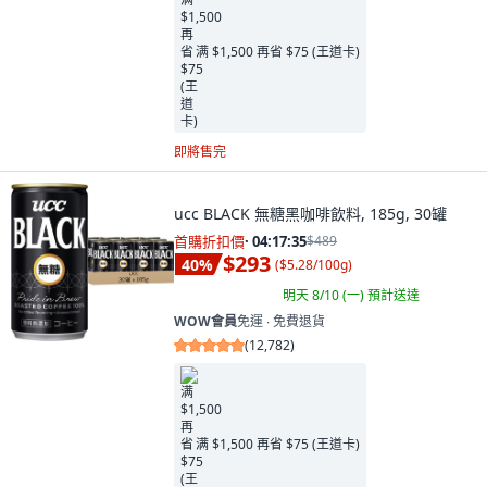
满 $1,500 再省 $75 (王道卡)
即將售完
ucc BLACK 無糖黑咖啡飲料, 185g, 30罐
首購折扣價
·
04:17:34
$489
$293
40
%
(
$5.28/100g
)
明天 8/10 (一)
預計送達
WOW會員
免運 ∙ 免費退貨
(
12,782
)
满 $1,500 再省 $75 (王道卡)