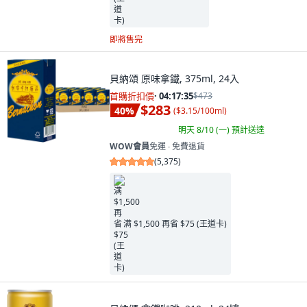
即將售完
貝納頌 原味拿鐵, 375ml, 24入
首購折扣價
·
04:17:34
$473
$283
40
%
(
$3.15/100ml
)
明天 8/10 (一)
預計送達
WOW會員
免運 ∙ 免費退貨
(
5,375
)
满 $1,500 再省 $75 (王道卡)