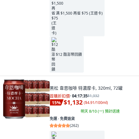
满 $1,500 再省 $75 (王道卡)
$12 酷澎幣回饋
黑松 韋恩咖啡 特濃摩卡, 320ml, 72罐
首購折扣價
·
04:17:34
$1,332
$1,132
15
%
(
$4.91/100ml
)
明天 8/10 (一)
預計送達
免運 ∙ 免費退貨
(
262
)