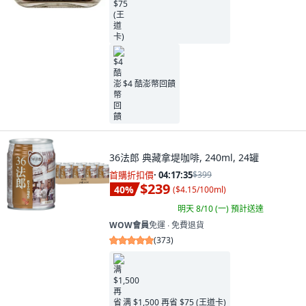
$4 酷澎幣回饋
36法郎 典藏拿堤咖啡, 240ml, 24罐
首購折扣價
·
04:17:34
$399
$239
40
%
(
$4.15/100ml
)
明天 8/10 (一)
預計送達
WOW會員
免運 ∙ 免費退貨
(
373
)
满 $1,500 再省 $75 (王道卡)