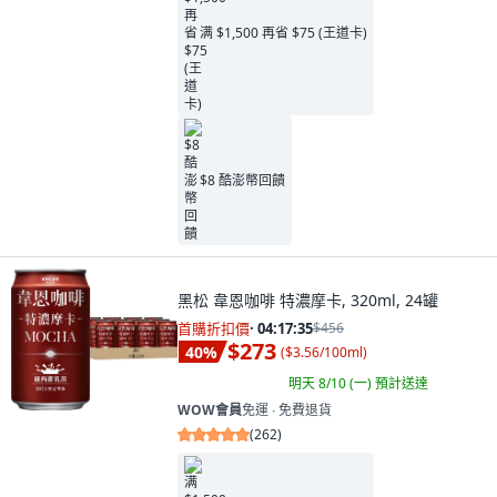
满 $1,500 再省 $75 (王道卡)
$8 酷澎幣回饋
黑松 韋恩咖啡 特濃摩卡, 320ml, 24罐
首購折扣價
·
04:17:34
$456
$273
40
%
(
$3.56/100ml
)
明天 8/10 (一)
預計送達
WOW會員
免運 ∙ 免費退貨
(
262
)