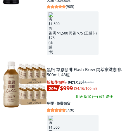
免運 ∙ 免費退貨
(
985
)
满 $1,500 再省 $75 (王道卡)
黑松 韋恩咖啡 Flash Brew 閃萃拿鐵咖啡,
500ml, 48瓶
折扣後價格
·
04:17:34
$1,260
$999
20
%
(
$4.16/100ml
)
明天 8/10 (一)
預計送達
免運 ∙ 免費退貨
(
728
)