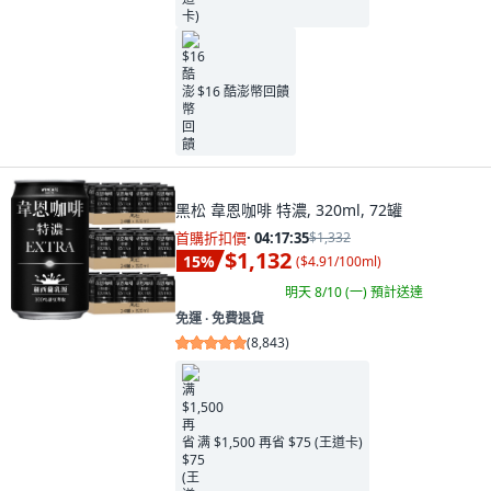
$16 酷澎幣回饋
黑松 韋恩咖啡 特濃, 320ml, 72罐
首購折扣價
·
04:17:34
$1,332
$1,132
15
%
(
$4.91/100ml
)
明天 8/10 (一)
預計送達
免運 ∙ 免費退貨
(
8,843
)
满 $1,500 再省 $75 (王道卡)