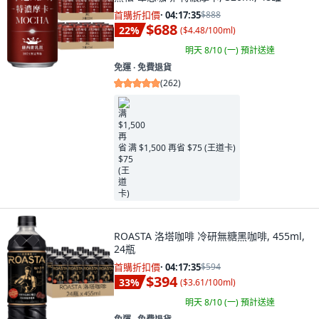
首購折扣價
·
04:17:34
$888
$688
22
%
(
$4.48/100ml
)
明天 8/10 (一)
預計送達
免運 ∙ 免費退貨
(
262
)
满 $1,500 再省 $75 (王道卡)
ROASTA 洛塔咖啡 冷研無糖黑咖啡, 455ml,
24瓶
首購折扣價
·
04:17:34
$594
$394
33
%
(
$3.61/100ml
)
明天 8/10 (一)
預計送達