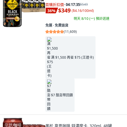
首購折扣價
·
04:17:34
$549
$349
36
%
(
$4.16/100ml
)
明天 8/10 (一)
預計送達
免運 ∙ 免費退貨
(
11,609
)
满 $1,500 再省 $75 (王道卡)
$7 酷澎幣回饋
黑松 韋恩咖啡 特濃摩卡, 320ml, 48罐