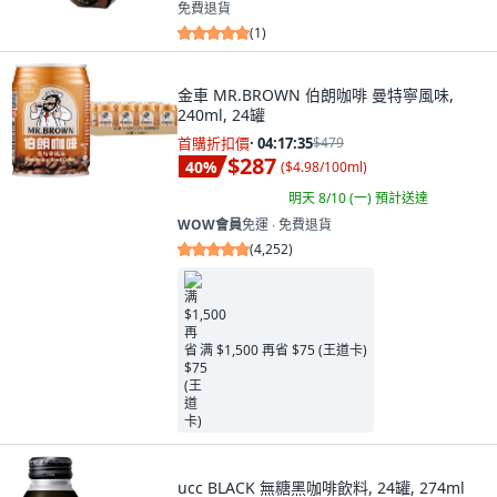
免費退貨
(
1
)
金車 MR.BROWN 伯朗咖啡 曼特寧風味,
240ml, 24罐
首購折扣價
·
04:17:34
$479
$287
40
%
(
$4.98/100ml
)
明天 8/10 (一)
預計送達
WOW會員
免運 ∙ 免費退貨
(
4,252
)
满 $1,500 再省 $75 (王道卡)
ucc BLACK 無糖黑咖啡飲料, 24罐, 274ml