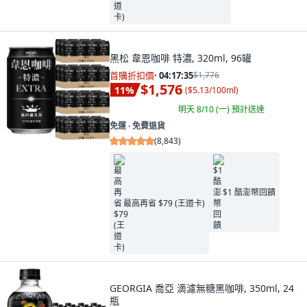
黑松 韋恩咖啡 特濃, 320ml, 96罐
首購折扣價
·
04:17:34
$1,776
$1,576
11
%
(
$5.13/100ml
)
明天 8/10 (一)
預計送達
免運 ∙ 免費退貨
(
8,843
)
$1 酷澎幣回饋
最高再省 $79 (王道卡)
GEORGIA 喬亞 滴濾無糖黑咖啡, 350ml, 24
瓶