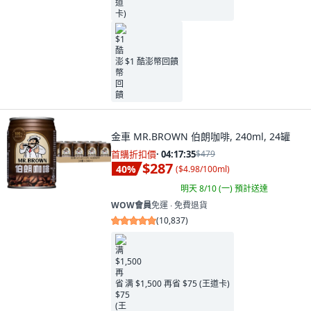
$1 酷澎幣回饋
金車 MR.BROWN 伯朗咖啡, 240ml, 24罐
首購折扣價
·
04:17:34
$479
$287
40
%
(
$4.98/100ml
)
明天 8/10 (一)
預計送達
WOW會員
免運 ∙ 免費退貨
(
10,837
)
满 $1,500 再省 $75 (王道卡)