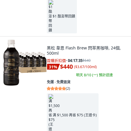
$1 酷澎幣回饋
黑松 韋恩 Flash Brew 閃萃黑咖啡, 24個,
500ml
首購折扣價
·
04:17:34
$640
$440
31
%
(
$3.67/100ml
)
明天 8/10 (一)
預計送達
免運 ∙ 免費退貨
(
2
)
满 $1,500 再省 $75 (王道卡)