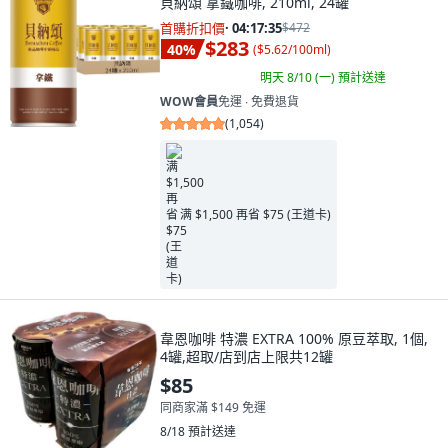
貝納頌 拿鐵咖啡, 210ml, 24罐
首購折扣價
·
04:17:34
$472
$283
40
%
(
$5.62/100ml
)
明天 8/10 (一)
預計送達
WOW會員
免運 ∙ 免費退貨
(
1,054
)
满 $1,500 再省 $75 (王道卡)
韋恩咖啡 特濃 EXTRA 100% 原豆萃取, 1個,
4罐,超取/店到店上限共12罐
$85
同商家滿 $149 免運
8/18
預計送達