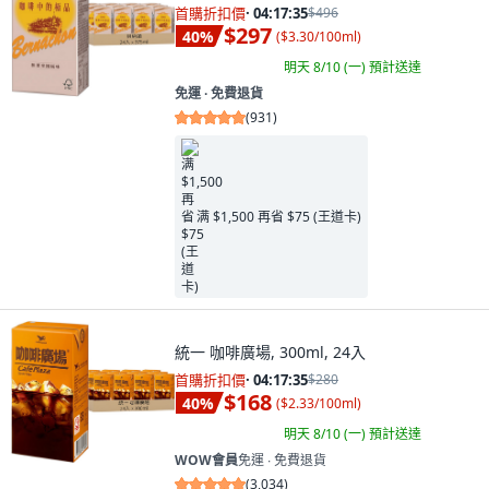
首購折扣價
·
04:17:34
$496
$297
40
%
(
$3.30/100ml
)
明天 8/10 (一)
預計送達
免運 ∙ 免費退貨
(
931
)
满 $1,500 再省 $75 (王道卡)
統一 咖啡廣場, 300ml, 24入
首購折扣價
·
04:17:34
$280
$168
40
%
(
$2.33/100ml
)
明天 8/10 (一)
預計送達
WOW會員
免運 ∙ 免費退貨
(
3,034
)