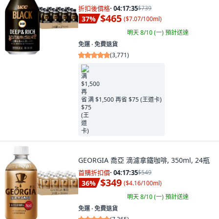
折扣後價格
·
04:17:34
$739
$465
37
%
(
$7.07/100ml
)
明天 8/10 (一)
預計送達
免運 ∙ 免費退貨
(
3,771
)
满 $1,500 再省 $75 (王道卡)
GEORGIA 喬亞 滴濾拿鐵咖啡, 350ml, 24瓶
首購折扣價
·
04:17:34
$549
$349
36
%
(
$4.16/100ml
)
明天 8/10 (一)
預計送達
免運 ∙ 免費退貨