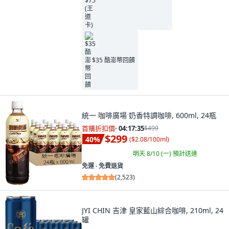
$35 酷澎幣回饋
統一 咖啡廣場 奶香特調咖啡, 600ml, 24瓶
首購折扣價
·
04:17:34
$499
$299
40
%
(
$2.08/100ml
)
明天 8/10 (一)
預計送達
免運 ∙ 免費退貨
(
2,523
)
JYI CHIN 吉津 皇家藍山綜合咖啡, 210ml, 24
罐