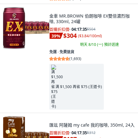
金車 MR.BROWN 伯朗咖啡 EX雙倍濃烈咖
啡, 330ml, 24罐
首購折扣價
·
04:17:34
$504
$304
39
%
(
$3.84/100ml
)
明天 8/10 (一)
預計送達
免運 ∙ 免費退貨
(
1,693
)
满 $1,500 再省 $75 (王道卡)
匯竑 阿薩姆 my cafe 我的咖啡, 350ml, 24入
首購折扣價
·
04:17:34
$312