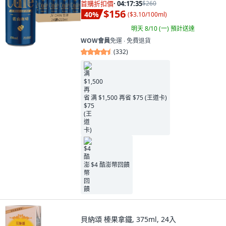
首購折扣價
·
04:17:34
$260
$156
40
%
(
$3.10/100ml
)
明天 8/10 (一)
預計送達
WOW會員
免運 ∙ 免費退貨
(
332
)
满 $1,500 再省 $75 (王道卡)
$4 酷澎幣回饋
貝納頌 榛果拿鐵, 375ml, 24入