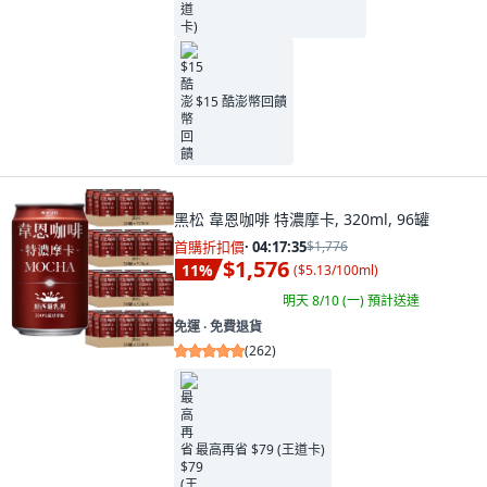
$15 酷澎幣回饋
黑松 韋恩咖啡 特濃摩卡, 320ml, 96罐
首購折扣價
·
04:17:34
$1,776
$1,576
11
%
(
$5.13/100ml
)
明天 8/10 (一)
預計送達
免運 ∙ 免費退貨
(
262
)
最高再省 $79 (王道卡)