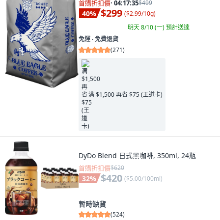
首購折扣價
·
04:17:34
$499
$299
40
%
(
$2.99/10g
)
明天 8/10 (一)
預計送達
免運 ∙ 免費退貨
(
271
)
满 $1,500 再省 $75 (王道卡)
DyDo Blend 日式黑咖啡, 350ml, 24瓶
首購折扣價
$620
$420
32
%
(
$5.00/100ml
)
暫時缺貨
(
524
)