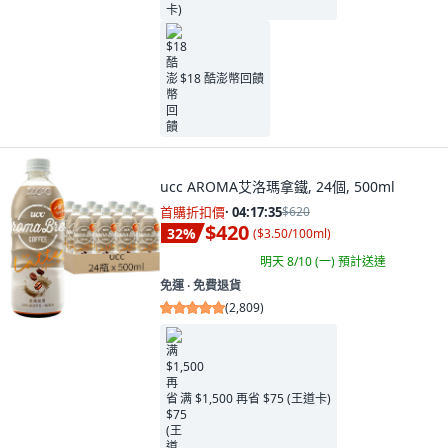
$18 酷澎幣回饋
ucc AROMA艾洛瑪拿鐵, 24個, 500ml
首購折扣價
·
04:17:34
$620
$420
32
%
(
$3.50/100ml
)
明天 8/10 (一)
預計送達
免運 ∙ 免費退貨
(
2,809
)
满 $1,500 再省 $75 (王道卡)