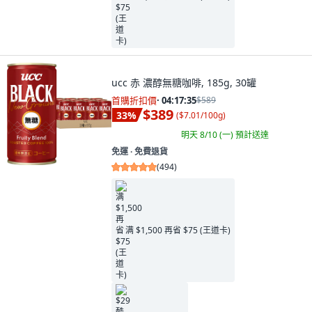
ucc 赤 濃醇無糖咖啡, 185g, 30罐
首購折扣價
·
04:17:34
$589
$389
33
%
(
$7.01/100g
)
明天 8/10 (一)
預計送達
免運 ∙ 免費退貨
(
494
)
满 $1,500 再省 $75 (王道卡)