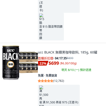
$15 酷澎幣回饋
ucc BLACK 無糖黑咖啡飲料, 185g, 60罐
首購折扣價
·
04:17:34
$899
$699
22
%
(
$6.30/100g
)
明天 8/10 (一)
預計送達
免運 ∙ 免費退貨
(
12,782
)
满 $1,500 再省 $75 (王道卡)