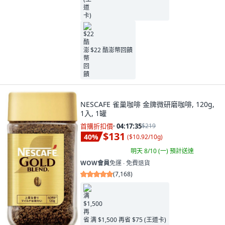
$22 酷澎幣回饋
NESCAFE 雀巢咖啡 金牌微研磨咖啡, 120g,
1入, 1罐
首購折扣價
·
04:17:34
$219
$131
40
%
(
$10.92/10g
)
明天 8/10 (一)
預計送達
WOW會員
免運 ∙ 免費退貨
(
7,168
)
满 $1,500 再省 $75 (王道卡)