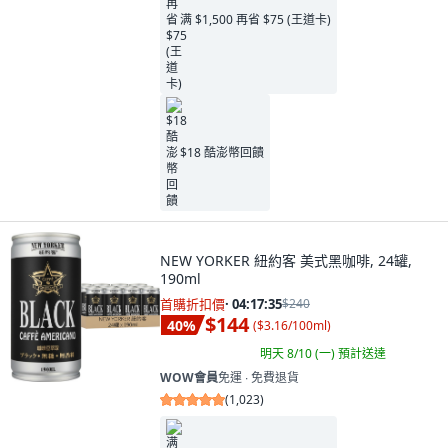
满 $1,500 再省 $75 (王道卡)
$18 酷澎幣回饋
NEW YORKER 紐約客 美式黑咖啡, 24罐,
190ml
首購折扣價
·
04:17:34
$240
$144
40
%
(
$3.16/100ml
)
明天 8/10 (一)
預計送達
WOW會員
免運 ∙ 免費退貨
(
1,023
)