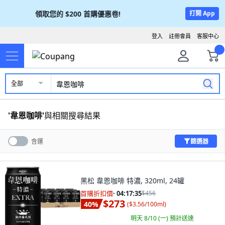
領取您的
$200
首購優惠卷!
打開 App
登入
註冊會員
客服中心
全部
'
韋恩咖啡
'
與相關搜尋結果
篩選器
含運
黑松 韋恩咖啡 特濃, 320ml, 24罐
首購折扣價
·
04:17:34
$456
$273
40
%
(
$3.56/100ml
)
明天 8/10 (一)
預計送達