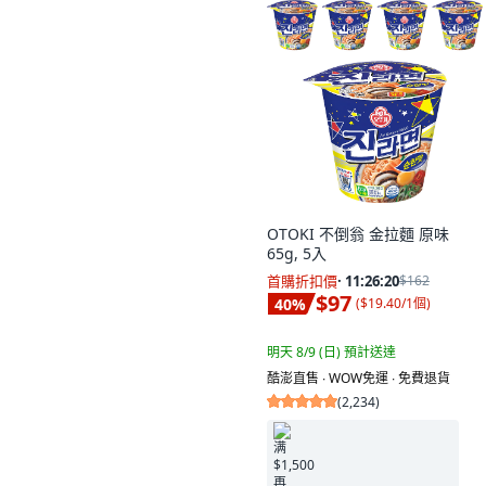
OTOKI 不倒翁 金拉麵 原味
65g, 5入
首購折扣價
·
11:26:19
$162
$97
40
%
(
$19.40/1個
)
明天 8/9 (日)
預計送達
酷澎直售 ∙ WOW免運 ∙ 免費退貨
(
2,234
)