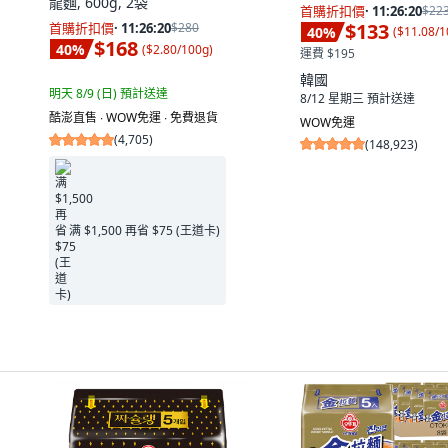
龍麵, 600g, 2袋
首購折扣價
·
11:26:19
$22
$133
首購折扣價
·
11:26:19
$280
40
%
(
$11.08/1
$168
40
%
(
$2.80/100g
)
運費 $195
韓國
明天 8/9 (日)
預計送達
8/12 星期三
預計送達
酷澎直售 ∙ WOW免運 ∙ 免費退貨
WOW免運
(
4,705
)
(
148,923
)
满 $1,500 再省 $75 (王道卡)