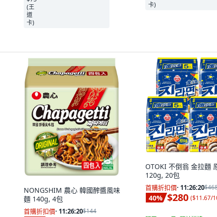
OTOKI 不倒翁 金拉麵 
120g, 20包
首購折扣價
·
11:26:19
$46
NONGSHIM 農心 韓國醡醬風味
$280
40
%
(
$11.67/1
麵 140g, 4包
首購折扣價
·
11:26:19
$144