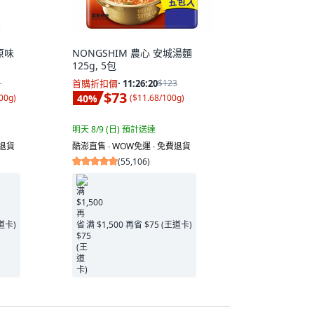
原味
NONGSHIM 農心 安城湯麵
125g, 5包
1
首購折扣價
·
11:26:19
$123
$73
40
%
00g
)
(
$11.68/100g
)
明天 8/9 (日)
預計送達
費退貨
酷澎直售 ∙ WOW免運 ∙ 免費退貨
(
55,106
)
王道卡)
满 $1,500 再省 $75 (王道卡)