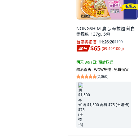
NONGSHIM 農心 辛拉麵 辣白
醬風味 137g, 5包
首購折扣價
·
11:26:19
$109
$65
40
%
(
$9.49/100g
)
明天 8/9 (日)
預計送達
酷澎直售 ∙ WOW免運 ∙ 免費退貨
(
2,060
)
满 $1,500 再省 $75 (王道卡)