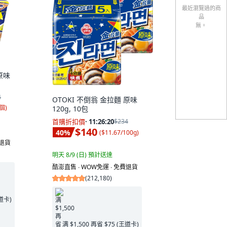
最近瀏覽過的商
品
無。
原味
4
OTOKI 不倒翁 金拉麵 原味
1個
)
120g, 10包
首購折扣價
·
11:26:19
$234
$140
40
%
(
$11.67/100g
)
費退貨
明天 8/9 (日)
預計送達
酷澎直售 ∙ WOW免運 ∙ 免費退貨
(
212,180
)
王道卡)
满 $1,500 再省 $75 (王道卡)