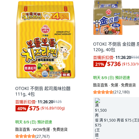
OTOKI 不倒翁 金拉麵 
120g, 40包
首購折扣價
·
11:26:19
$93
$736
21
%
(
$15.33/1
明天 8/9 (日)
預計送達
酷澎直售 ∙ 免運 ∙ 免費退貨
OTOKI 不倒翁 起司風味拉麵
(
212,180
)
111g, 4包
首購折扣價
·
11:26:19
$125
$75
40
%
(
$16.89/100g
)
满 $1,500 再省 $75 (
明天 8/9 (日)
預計送達
酷澎直售 ∙ WOW免運 ∙ 免費退貨
(
27,767
)