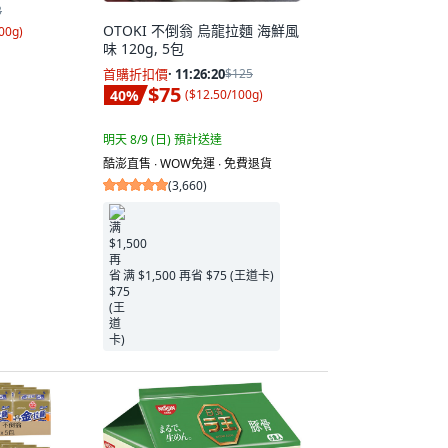
3
OTOKI 不倒翁 烏龍拉麵 海鮮風
00g
)
味 120g, 5包
首購折扣價
·
11:26:19
$125
$75
40
%
(
$12.50/100g
)
明天 8/9 (日)
預計送達
酷澎直售 ∙ WOW免運 ∙ 免費退貨
(
3,660
)
满 $1,500 再省 $75 (王道卡)