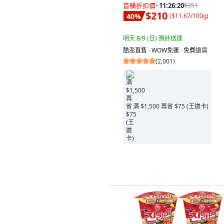
首購折扣價
·
11:26:19
$351
$210
40
%
(
$11.67/100g
)
明天 8/9 (日)
預計送達
酷澎直售 ∙ WOW免運 ∙ 免費退貨
(
2,001
)
满 $1,500 再省 $75 (王道卡)