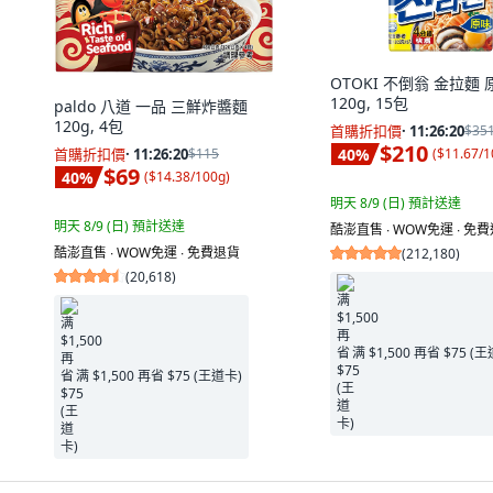
OTOKI 不倒翁 金拉麵 
120g, 15包
paldo 八道 一品 三鮮炸醬麵
120g, 4包
首購折扣價
·
11:26:19
$35
$210
40
%
首購折扣價
·
11:26:19
$115
(
$11.67/1
$69
40
%
(
$14.38/100g
)
明天 8/9 (日)
預計送達
明天 8/9 (日)
預計送達
酷澎直售 ∙ WOW免運 ∙ 免
酷澎直售 ∙ WOW免運 ∙ 免費退貨
(
212,180
)
(
20,618
)
满 $1,500 再省 $75 (
满 $1,500 再省 $75 (王道卡)