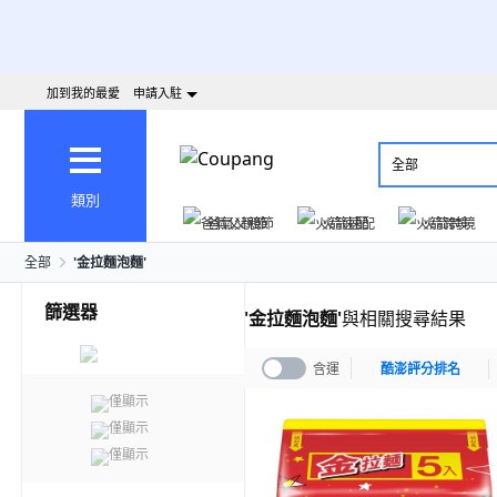
加到我的最愛
申請入駐
全部
類別
爸氣父親節
火箭速配
火箭跨境
全部
'
金拉麵泡麵
'
篩選器
'
金拉麵泡麵
'
與相關搜尋結果
含運
酷澎評分排名
僅顯示
僅顯示
僅顯示