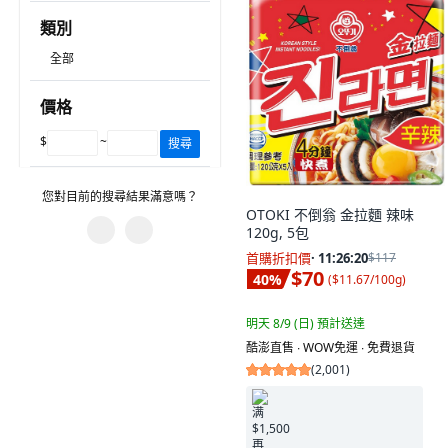
類別
全部
價格
$
~
搜尋
您對目前的搜尋結果滿意嗎？
OTOKI 不倒翁 金拉麵 辣味
120g, 5包
首購折扣價
·
11:26:19
$117
您遇到什麼問題？
$70
40
%
(
$11.67/100g
)
建議的搜尋字詞沒有幫助。
明天 8/9 (日)
預計送達
有不相關的產品。
酷澎直售 ∙ WOW免運 ∙ 免費退貨
(
2,001
)
圖片或資訊不正確。
篩選沒有幫助。