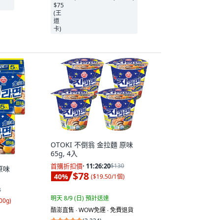
OTOKI 不倒翁 金拉麵 原味
65g, 4入
首購折扣價
·
11:26:19
$130
原味
$78
40
%
(
$19.50/1個
)
8
明天 8/9 (日)
預計送達
00g
)
酷澎直售 ∙ WOW免運 ∙ 免費退貨