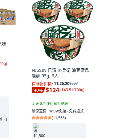
原味
6
00g
)
NISSIN 日清 咚兵衛 油豆腐烏
龍麵 95g, 3入
首購折扣價
·
11:26:19
$207
$124
40
%
(
$43.51/100g
)
明天 8/9 (日)
預計送達
酷澎直售 ∙ WOW免運 ∙ 免費退貨
(
11,556
)
王道卡)