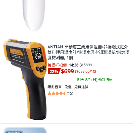
ANTIAN 高精度工業用測溫儀/非接觸式紅外
線料理用溫度計/油溫水溫空調測溫槍/烘焙溫
度檢測器, 1個
首購折扣價
·
14:36:30
$899
$699
22
%
(
$699.00/1個
)
明天 8/9 (日)
預計送達
酷澎直售 ∙ 免運 ∙ 免費退貨
(
15
)