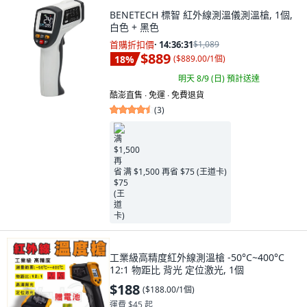
BENETECH 標智 紅外線測溫儀測溫槍, 1個,
白色 + 黑色
首購折扣價
·
14:36:30
$1,089
$889
18
%
(
$889.00/1個
)
明天 8/9 (日)
預計送達
酷澎直售 ∙ 免運 ∙ 免費退貨
(
3
)
满 $1,500 再省 $75 (王道卡)
工業級高精度紅外線測溫槍 -50°C~400°C
12:1 物距比 背光 定位激光, 1個
$188
(
$188.00/1個
)
運費 $45 起