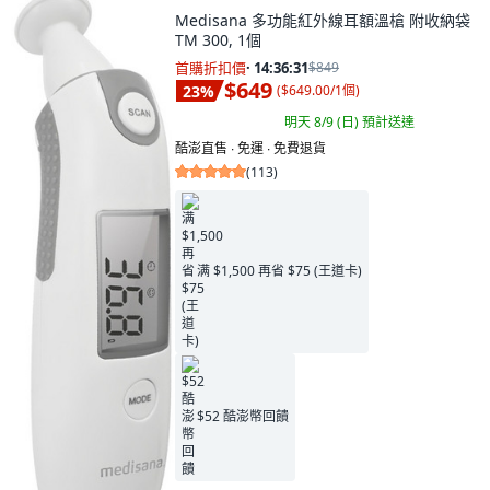
Medisana 多功能紅外線耳額溫槍 附收納袋
TM 300, 1個
首購折扣價
·
14:36:30
$849
$649
23
%
(
$649.00/1個
)
明天 8/9 (日)
預計送達
酷澎直售 ∙ 免運 ∙ 免費退貨
(
113
)
满 $1,500 再省 $75 (王道卡)
$52 酷澎幣回饋