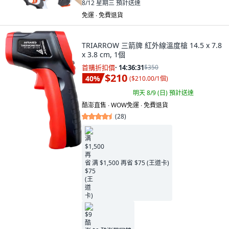
8/12 星期三
預計送達
免運 ∙ 免費退貨
TRIARROW 三箭牌 紅外線溫度槍 14.5 x 7.8
x 3.8 cm, 1個
首購折扣價
·
14:36:30
$350
$210
40
%
(
$210.00/1個
)
明天 8/9 (日)
預計送達
酷澎直售 ∙ WOW免運 ∙ 免費退貨
(
28
)
满 $1,500 再省 $75 (王道卡)