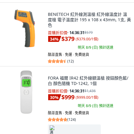
BENETECH 紅外線測溫槍 紅外線溫度計 溫
度槍 電子溫度計 195 x 108 x 43mm, 1支, 黃
色
首購折扣價
·
14:36:30
$579
$379
34
%
(
$379.00/1個
)
明天 8/9 (日)
預計送達
酷澎直售 ∙ 免運 ∙ 免費退貨
(
12
)
FORA 福爾 IR42 紅外線額溫槍 按鈕顏色藍/
白 顏色隨機 TD-1242, 1個
首購折扣價
·
14:36:30
$1,436
$999
30
%
(
$999.00/1個
)
明天 8/9 (日)
預計送達
酷澎直售 ∙ 免運 ∙ 免費退貨
(
124
)