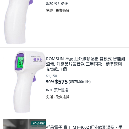
8/20
預計送達
免運 ∙ 免費退貨
ROMSUN 卓辰 紅外線額溫槍 雙模式 智能測
溫儀, 升級晶片語音款 三甲同款 - 精準速測
充電款, 1個
$1,150
$575
50
%
(
$575.00/1個
)
8/20
預計送達
免運 ∙ 免費退貨
祥昌電子 寶工 MT-4602 紅外線測溫槍，手