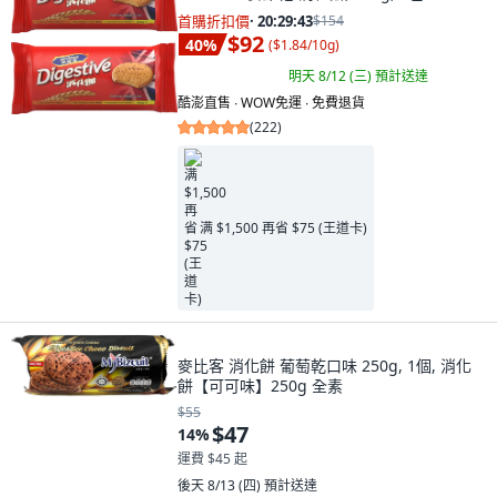
首購折扣價
·
20:29:41
$154
$92
40
%
(
$1.84/10g
)
明天 8/12 (三)
預計送達
酷澎直售 ∙ WOW免運 ∙ 免費退貨
(
222
)
满 $1,500 再省 $75 (王道卡)
麥比客 消化餅 葡萄乾口味 250g, 1個, 消化
餅【可可味】250g 全素
$55
$47
14
%
運費 $45 起
後天 8/13 (四)
預計送達