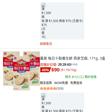
满 $1,500 再省 $75 (王道卡)
即將售完
義美 每日十穀養生餅 燕麥芝麻, 171g, 3盒
首購折扣價
·
20:29:41
$150
$90
40
%
(
$1.76/10g
)
明天 8/12 (三)
預計送達
酷澎直售 ∙ WOW免運 ∙ 免費退貨
(
326
)
满 $1,500 再省 $75 (王道卡)