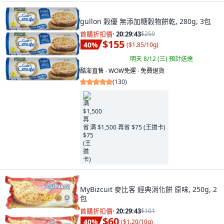
gullon 穀優 無添加糖穀物餅乾, 280g, 3包
首購折扣價
·
20:29:41
$259
$155
40
%
(
$1.85/10g
)
明天 8/12 (三)
預計送達
酷澎直售 ∙ WOW免運 ∙ 免費退貨
(
130
)
满 $1,500 再省 $75 (王道卡)
MyBizcuit 麥比客 經典消化餅 原味, 250g, 2
包
首購折扣價
·
20:29:41
$101
$60
40
%
(
$1.20/10g
)