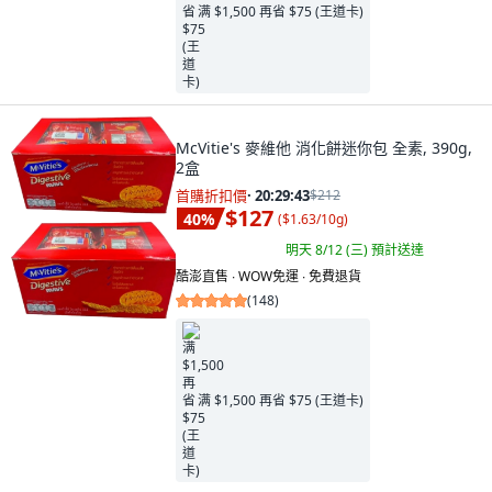
满 $1,500 再省 $75 (王道卡)
McVitie's 麥維他 消化餅迷你包 全素, 390g,
2盒
首購折扣價
·
20:29:41
$212
$127
40
%
(
$1.63/10g
)
明天 8/12 (三)
預計送達
酷澎直售 ∙ WOW免運 ∙ 免費退貨
(
148
)
满 $1,500 再省 $75 (王道卡)