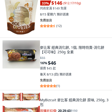
$146
33
%
(
$12.17/10g
)
同商家滿 $149 免運
8/15 星期六
預計送達
免費退貨
(
12
)
麥比客 經典消化餅, 1個, 限時特賣-消化餅
【可可味】250g 全素
$55
$46
16
%
運費 $45 起
後天 8/13 (四)
預計送達
免費退貨
(
1
)
MyBizcuit 麥比客 經典消化餅 原味, 250g, 3
包
首購折扣價
·
20:29:41
$150