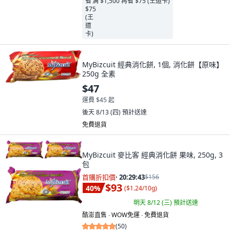
满 $1,500 再省 $75 (王道卡)
MyBizcuit 經典消化餅, 1個, 消化餅【原味】
250g 全素
$47
運費 $45 起
後天 8/13 (四)
預計送達
免費退貨
MyBizcuit 麥比客 經典消化餅 果味, 250g, 3
包
首購折扣價
·
20:29:41
$156
$93
40
%
(
$1.24/10g
)
明天 8/12 (三)
預計送達
酷澎直售 ∙ WOW免運 ∙ 免費退貨
(
50
)