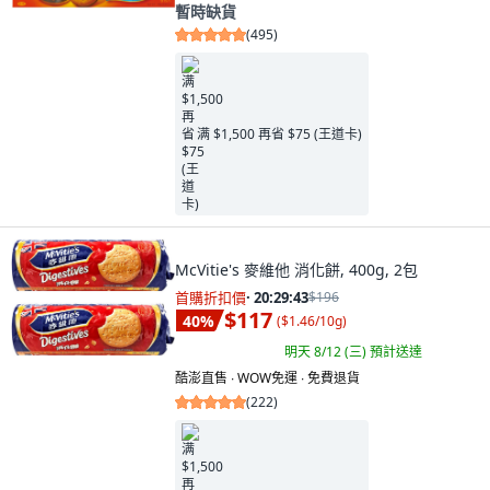
暫時缺貨
(
495
)
满 $1,500 再省 $75 (王道卡)
McVitie's 麥維他 消化餅, 400g, 2包
首購折扣價
·
20:29:41
$196
$117
40
%
(
$1.46/10g
)
明天 8/12 (三)
預計送達
酷澎直售 ∙ WOW免運 ∙ 免費退貨
(
222
)