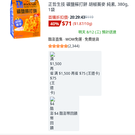
正哲生技 礦鹽蘇打餅 胡椒蕎麥 純素, 380g,
1袋
首購折扣價
·
20:29:41
$119
$71
40
%
(
$1.87/10g
)
明天 8/12 (三)
預計送達
酷澎直售 ∙ WOW免運 ∙ 免費退貨
(
2,344
)
满 $1,500 再省 $75 (王道卡)
$4 酷澎幣回饋