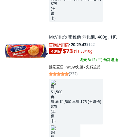
McVitie's 麥維他 消化餅, 400g, 1包
首購折扣價
·
20:29:41
$122
$73
40
%
(
$1.83/10g
)
明天 8/12 (三)
預計送達
酷澎直售 ∙ WOW免運 ∙ 免費退貨
(
222
)
满 $1,500 再省 $75 (王道卡)