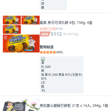
義美 黑可可消化餅 6包, 156g, 4盒
首購折扣價
$188
$112
40
%
(
$1.80/10g
)
暫時缺貨
(
495
)
满 $1,500 再省 $75 (王道卡)
黑松露火腿蘇打餅乾 21克 x 14入, 294g, 1個