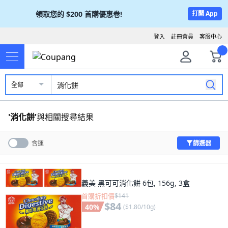
領取您的
$200
首購優惠卷!
打開 App
登入
註冊會員
客服中心
全部
'
消化餅
'
與相關搜尋結果
篩選器
含運
義美 黑可可消化餅 6包, 156g, 3盒
首購折扣價
$141
$84
40
%
(
$1.80/10g
)