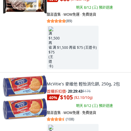
明天 8/12 (三)
預計送達
酷澎直售 ∙ WOW免運 ∙ 免費退貨
(
89
)
满 $1,500 再省 $75 (王道卡)
McVitie's 麥維他 輕怡消化餅, 250g, 2包
首購折扣價
·
20:29:41
$176
$105
40
%
(
$2.10/10g
)
明天 8/12 (三)
預計送達
酷澎直售 ∙ WOW免運 ∙ 免費退貨
(
108
)