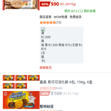
$90
40
%
(
$1.20/10g
)
明天 8/12 (三)
預計送達
酷澎直售 ∙ WOW免運 ∙ 免費退貨
(
73
)
满 $1,500 再省 $75 (王道卡)
即將售完
義美 黑可可消化餅 6包, 156g, 6盒
首購折扣價
$282
$169
40
%
(
$1.81/10g
)
暫時缺貨