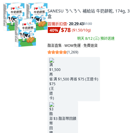
SANESU ㄋㄟㄋㄟ 補給站 牛奶餅乾, 174g, 3
盒
首購折扣價
·
20:29:41
$130
$78
40
%
(
$1.50/10g
)
明天 8/12 (三)
預計送達
酷澎直售 ∙ WOW免運 ∙ 免費退貨
(
1,269
)
满 $1,500 再省 $75 (王道卡)
$3 酷澎幣回饋