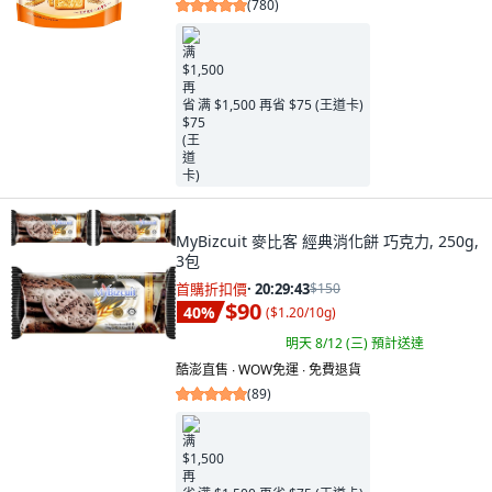
(
780
)
满 $1,500 再省 $75 (王道卡)
MyBizcuit 麥比客 經典消化餅 巧克力, 250g,
3包
首購折扣價
·
20:29:41
$150
$90
40
%
(
$1.20/10g
)
明天 8/12 (三)
預計送達
酷澎直售 ∙ WOW免運 ∙ 免費退貨
(
89
)