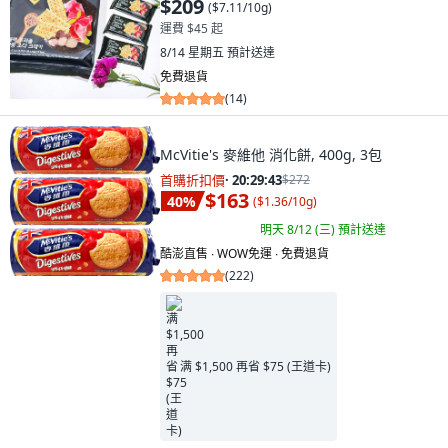
$209
(
$7.11/10g
)
運費 $45 起
8/14 星期五
預計送達
免費退貨
(
14
)
McVitie's 麥維他 消化餅, 400g, 3包
首購折扣價
·
20:29:41
$272
$163
40
%
(
$1.36/10g
)
明天 8/12 (三)
預計送達
酷澎直售 ∙ WOW免運 ∙ 免費退貨
(
222
)
满 $1,500 再省 $75 (王道卡)