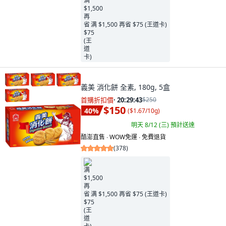
满 $1,500 再省 $75 (王道卡)
義美 消化餅 全素, 180g, 5盒
首購折扣價
·
20:29:41
$250
$150
40
%
(
$1.67/10g
)
明天 8/12 (三)
預計送達
酷澎直售 ∙ WOW免運 ∙ 免費退貨
(
378
)
满 $1,500 再省 $75 (王道卡)