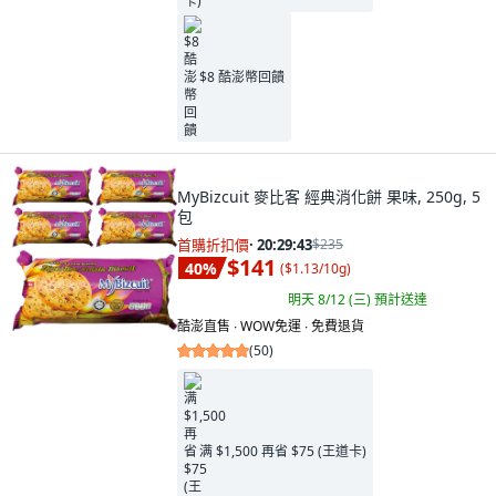
$8 酷澎幣回饋
MyBizcuit 麥比客 經典消化餅 果味, 250g, 5
包
首購折扣價
·
20:29:41
$235
$141
40
%
(
$1.13/10g
)
明天 8/12 (三)
預計送達
酷澎直售 ∙ WOW免運 ∙ 免費退貨
(
50
)
满 $1,500 再省 $75 (王道卡)