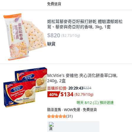
免費退貨
姬松茸藜麥奇亞籽蘇打餅乾 體驗濃郁姬松
茸、藜麥與奇亞籽的香味, 3kg, 1套
$820
(
$2.73/10g
)
缺貨
McVitie's 麥維他 夾心消化餅香草口味,
240g, 2盒
首購折扣價
·
20:29:41
$224
$134
40
%
(
$2.79/10g
)
明天 8/12 (三)
預計送達
酷澎直售 ∙ WOW免運 ∙ 免費退貨
(
31
)