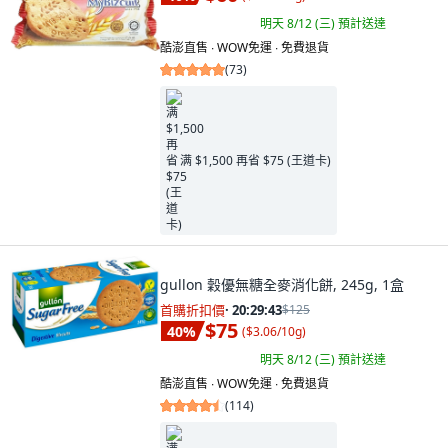
明天 8/12 (三)
預計送達
酷澎直售 ∙ WOW免運 ∙ 免費退貨
(
73
)
满 $1,500 再省 $75 (王道卡)
gullon 穀優無糖全麥消化餅, 245g, 1盒
首購折扣價
·
20:29:41
$125
$75
40
%
(
$3.06/10g
)
明天 8/12 (三)
預計送達
酷澎直售 ∙ WOW免運 ∙ 免費退貨
(
114
)