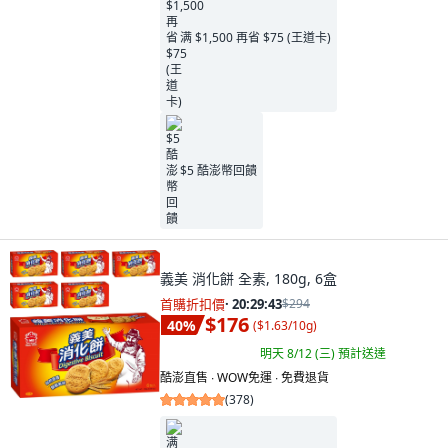
满 $1,500 再省 $75 (王道卡)
$5 酷澎幣回饋
義美 消化餅 全素, 180g, 6盒
首購折扣價
·
20:29:41
$294
$176
40
%
(
$1.63/10g
)
明天 8/12 (三)
預計送達
酷澎直售 ∙ WOW免運 ∙ 免費退貨
(
378
)