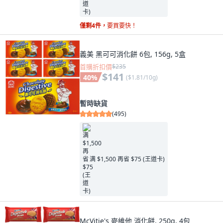
僅剩4件，
要買要快！
義美 黑可可消化餅 6包, 156g, 5盒
首購折扣價
$235
$141
40
%
(
$1.81/10g
)
暫時缺貨
(
495
)
满 $1,500 再省 $75 (王道卡)
McVitie's 麥維他 消化餅, 250g, 4包