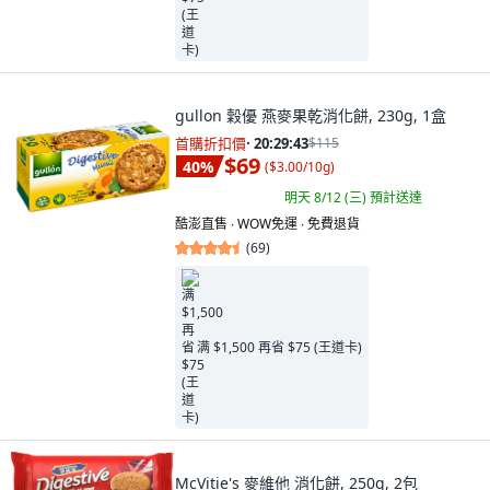
gullon 穀優 燕麥果乾消化餅, 230g, 1盒
首購折扣價
·
20:29:41
$115
$69
40
%
(
$3.00/10g
)
明天 8/12 (三)
預計送達
酷澎直售 ∙ WOW免運 ∙ 免費退貨
(
69
)
满 $1,500 再省 $75 (王道卡)
McVitie's 麥維他 消化餅, 250g, 2包