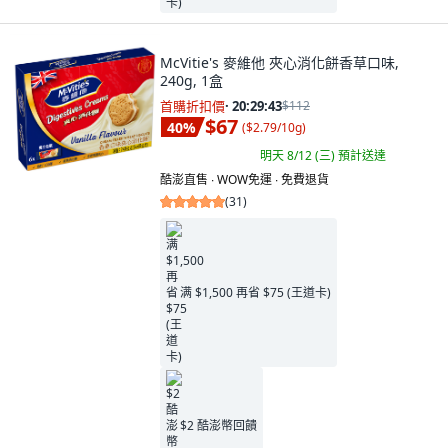
McVitie's 麥維他 夾心消化餅香草口味,
240g, 1盒
首購折扣價
·
20:29:41
$112
$67
40
%
(
$2.79/10g
)
明天 8/12 (三)
預計送達
酷澎直售 ∙ WOW免運 ∙ 免費退貨
(
31
)
满 $1,500 再省 $75 (王道卡)
$2 酷澎幣回饋