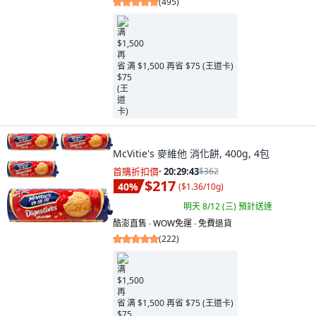
(
495
)
满 $1,500 再省 $75 (王道卡)
McVitie's 麥維他 消化餅, 400g, 4包
首購折扣價
·
20:29:41
$362
$217
40
%
(
$1.36/10g
)
明天 8/12 (三)
預計送達
酷澎直售 ∙ WOW免運 ∙ 免費退貨
(
222
)
满 $1,500 再省 $75 (王道卡)