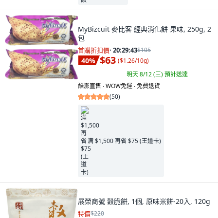
MyBizcuit 麥比客 經典消化餅 果味, 250g, 2
包
首購折扣價
·
20:29:41
$105
$63
40
%
(
$1.26/10g
)
明天 8/12 (三)
預計送達
酷澎直售 ∙ WOW免運 ∙ 免費退貨
(
50
)
满 $1,500 再省 $75 (王道卡)
展榮商號 穀脆餅, 1個, 原味米餅-20入, 120g
特價
$220