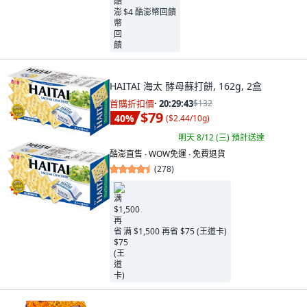
$4 酷澎幣回饋
HAITAI 海太 酵母蘇打餅, 162g, 2盒
首購折扣價
·
20:29:41
$132
$79
40
%
(
$2.44/10g
)
明天 8/12 (三)
預計送達
酷澎直售 ∙ WOW免運 ∙ 免費退貨
(
278
)
满 $1,500 再省 $75 (王道卡)