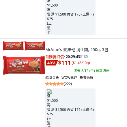
满 $1,500 再省 $75 (王道卡)
McVitie's 麥維他 消化餅, 250g, 3包
首購折扣價
·
20:29:41
$185
$111
40
%
(
$1.48/10g
)
明天 8/12 (三)
預計送達
酷澎直售 ∙ WOW免運 ∙ 免費退貨
(
222
)
满 $1,500 再省 $75 (王道卡)