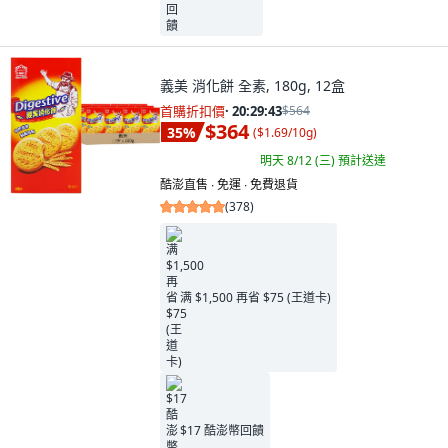
義美 消化餅 全素, 180g, 12盒
首購折扣價
·
20:29:41
$564
$364
35
%
(
$1.69/10g
)
明天 8/12 (三)
預計送達
酷澎直售 ∙ 免運 ∙ 免費退貨
(
378
)
满 $1,500 再省 $75 (王道卡)
$17 酷澎幣回饋