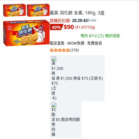
義美 消化餅 全素, 180g, 3盒
首購折扣價
·
20:29:41
$150
$90
40
%
(
$1.67/10g
)
明天 8/12 (三)
預計送達
酷澎直售 ∙ WOW免運 ∙ 免費退貨
(
378
)
满 $1,500 再省 $75 (王道卡)
$5 酷澎幣回饋