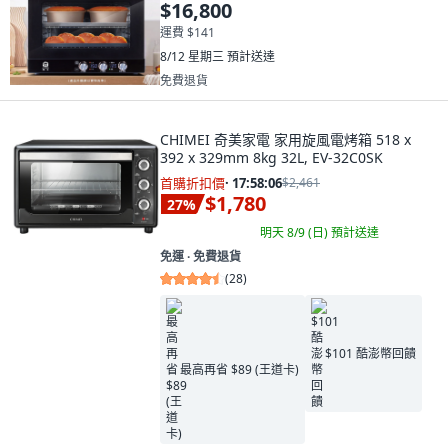
$16,800
運費 $141
8/12 星期三
預計送達
免費退貨
CHIMEI 奇美家電 家用旋風電烤箱 518 x
392 x 329mm 8kg 32L, EV-32C0SK
首購折扣價
·
17:58:04
$2,461
$1,780
27
%
明天 8/9 (日)
預計送達
免運 ∙ 免費退貨
(
28
)
$101 酷澎幣回饋
最高再省 $89 (王道卡)