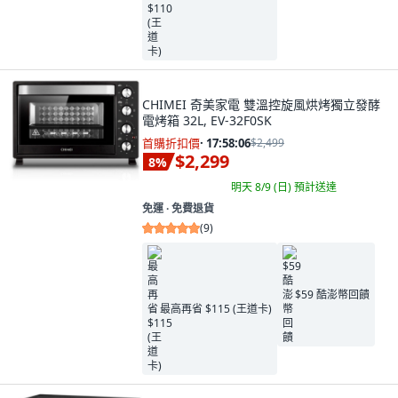
CHIMEI 奇美家電 雙溫控旋風烘烤獨立發酵
電烤箱 32L, EV-32F0SK
首購折扣價
·
17:58:04
$2,499
$2,299
8
%
明天 8/9 (日)
預計送達
免運 ∙ 免費退貨
(
9
)
$59 酷澎幣回饋
最高再省 $115 (王道卡)