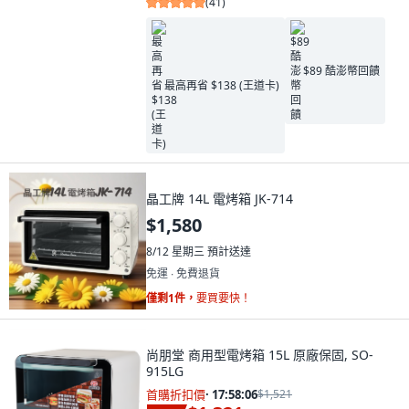
(
41
)
$89 酷澎幣回饋
最高再省 $138 (王道卡)
晶工牌 14L 電烤箱 JK-714
$1,580
8/12 星期三
預計送達
免運 ∙ 免費退貨
僅剩1件，
要買要快！
尚朋堂 商用型電烤箱 15L 原廠保固, SO-
915LG
首購折扣價
·
17:58:04
$1,521