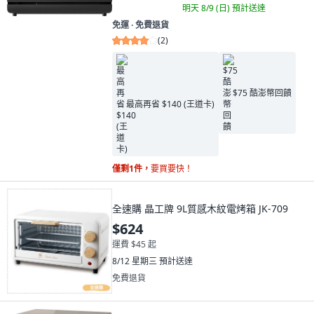
明天 8/9 (日)
預計送達
免運 ∙ 免費退貨
(
2
)
$75 酷澎幣回饋
最高再省 $140 (王道卡)
僅剩1件，
要買要快！
全速購 晶工牌 9L質感木紋電烤箱 JK-709
$624
運費 $45 起
8/12 星期三
預計送達
免費退貨