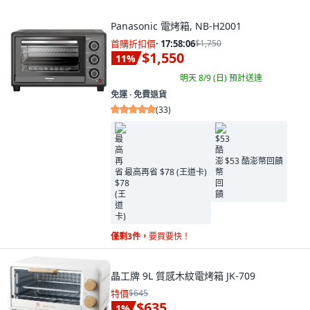
Panasonic 電烤箱, NB-H2001
首購折扣價
·
17:58:04
$1,750
$1,550
11
%
明天 8/9 (日)
預計送達
免運 ∙ 免費退貨
(
33
)
$53 酷澎幣回饋
最高再省 $78 (王道卡)
僅剩3件，
要買要快！
晶工牌 9L 質感木紋電烤箱 JK-709
特價
$645
$635
1
%