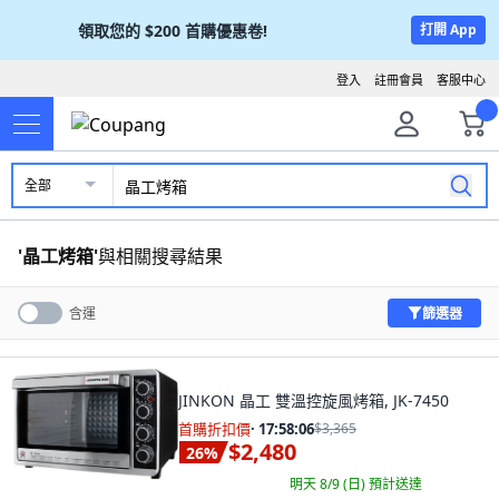
領取您的
$200
首購優惠卷!
打開 App
登入
註冊會員
客服中心
全部
'
晶工烤箱
'
與相關搜尋結果
篩選器
含運
JINKON 晶工 雙溫控旋風烤箱, JK-7450
首購折扣價
·
17:58:04
$3,365
$2,480
26
%
明天 8/9 (日)
預計送達