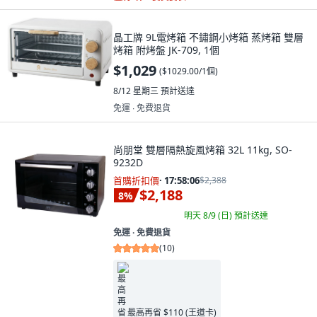
晶工牌 9L電烤箱 不鏽鋼小烤箱 蒸烤箱 雙層
烤箱 附烤盤 JK-709, 1個
$1,029
(
$1029.00/1個
)
8/12 星期三
預計送達
免運 ∙ 免費退貨
尚朋堂 雙層隔熱旋風烤箱 32L 11kg, SO-
9232D
首購折扣價
·
17:58:04
$2,388
$2,188
8
%
明天 8/9 (日)
預計送達
免運 ∙ 免費退貨
(
10
)
最高再省 $110 (王道卡)