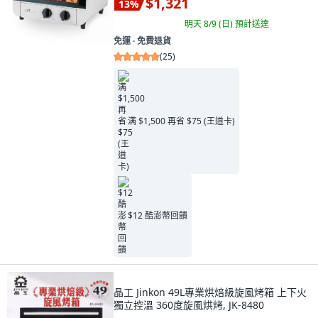
$1,321
13
%
明天 8/9 (日)
預計送達
免運 ∙ 免費退貨
(
25
)
满 $1,500 再省 $75 (王道卡)
$12 酷澎幣回饋
晶工 Jinkon 49L專業烘焙級旋風烤箱 上下火
獨立控溫 360度旋風烘烤, JK-8480