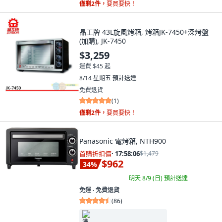
僅剩2件，
要買要快！
晶工牌 43L旋風烤箱, 烤箱JK-7450+深烤盤
(加購), JK-7450
$3,259
運費 $45 起
8/14 星期五
預計送達
免費退貨
(
1
)
僅剩2件，
要買要快！
Panasonic 電烤箱, NTH900
首購折扣價
·
17:58:04
$1,479
$962
34
%
明天 8/9 (日)
預計送達
免運 ∙ 免費退貨
(
86
)