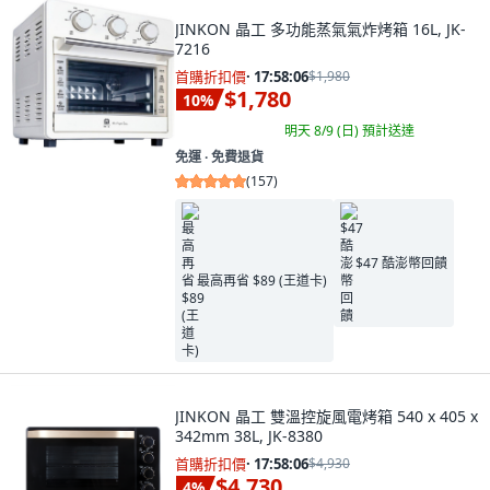
JINKON 晶工 多功能蒸氣氣炸烤箱 16L, JK-
7216
首購折扣價
·
17:58:04
$1,980
$1,780
10
%
明天 8/9 (日)
預計送達
免運 ∙ 免費退貨
(
157
)
$47 酷澎幣回饋
最高再省 $89 (王道卡)
JINKON 晶工 雙溫控旋風電烤箱 540 x 405 x
342mm 38L, JK-8380
首購折扣價
·
17:58:04
$4,930
$4,730
4
%