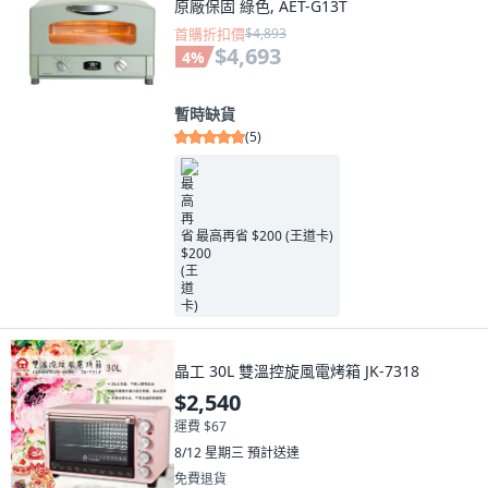
原廠保固 綠色, AET-G13T
首購折扣價
$4,893
$4,693
4
%
暫時缺貨
(
5
)
最高再省 $200 (王道卡)
晶工 30L 雙溫控旋風電烤箱 JK-7318
$2,540
運費 $67
8/12 星期三
預計送達
免費退貨