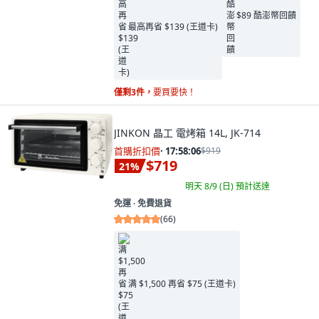
$89 酷澎幣回饋
最高再省 $139 (王道卡)
僅剩3件，
要買要快！
JINKON 晶工 電烤箱 14L, JK-714
首購折扣價
·
17:58:04
$919
$719
21
%
明天 8/9 (日)
預計送達
免運 ∙ 免費退貨
(
66
)
满 $1,500 再省 $75 (王道卡)