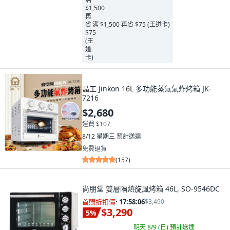
满 $1,500 再省 $75 (王道卡)
晶工 Jinkon 16L 多功能蒸氣氣炸烤箱 JK-
7216
$2,680
運費 $107
8/12 星期三
預計送達
免費退貨
(
157
)
尚朋堂 雙層隔熱旋風烤箱 46L, SO-9546DC
首購折扣價
·
17:58:04
$3,490
$3,290
5
%
明天 8/9 (日)
預計送達