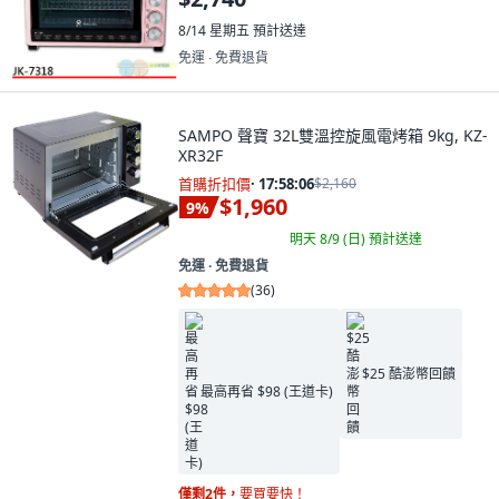
8/14 星期五
預計送達
免運 ∙ 免費退貨
SAMPO 聲寶 32L雙溫控旋風電烤箱 9kg, KZ-
XR32F
首購折扣價
·
17:58:04
$2,160
$1,960
9
%
明天 8/9 (日)
預計送達
免運 ∙ 免費退貨
(
36
)
$25 酷澎幣回饋
最高再省 $98 (王道卡)
僅剩2件，
要買要快！