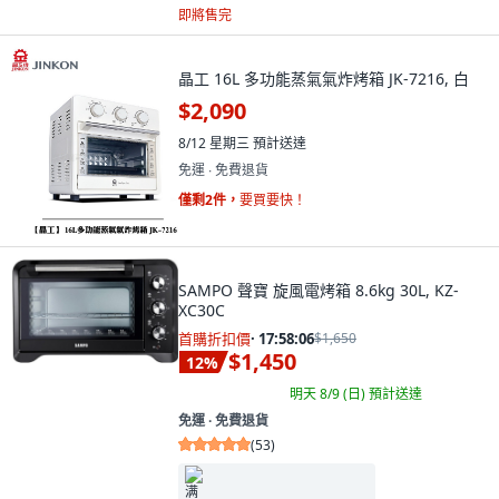
即將售完
晶工 16L 多功能蒸氣氣炸烤箱 JK-7216, 白
$2,090
8/12 星期三
預計送達
免運 ∙ 免費退貨
僅剩2件，
要買要快！
SAMPO 聲寶 旋風電烤箱 8.6kg 30L, KZ-
XC30C
首購折扣價
·
17:58:04
$1,650
$1,450
12
%
明天 8/9 (日)
預計送達
免運 ∙ 免費退貨
(
53
)