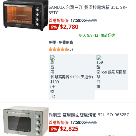
SANLUX 台灣三洋 雙溫控電烤箱 35L, SK-
35TC
首購折扣價
·
17:58:04
$2,980
$2,780
6
%
明天 8/9 (日)
預計送達
免運 ∙ 免費退貨
(
5
)
$59 酷澎幣回饋
最高再省 $139 (王道卡)
尚朋堂 雙層鏡面旋風烤箱 32L, SO-9632EC
首購折扣價
·
17:58:04
$3,025
$2,825
6
%