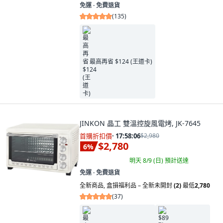
免運 ∙ 免費退貨
(
135
)
最高再省 $124 (王道卡)
JINKON 晶工 雙溫控旋風電烤, JK-7645
首購折扣價
·
17:58:04
$2,980
$2,780
6
%
明天 8/9 (日)
預計送達
免運 ∙ 免費退貨
全新商品
,
盒損福利品 – 全新未開封
(2)
最低
2,780
(
37
)