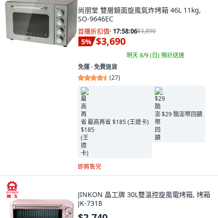
尚朋堂 雙層鏡面旋風氣炸烤箱 46L 11kg,
SO-9646EC
首購折扣價
·
17:58:04
$3,890
$3,690
5
%
明天 8/9 (日)
預計送達
免運 ∙ 免費退貨
(
27
)
$29 酷澎幣回饋
最高再省 $185 (王道卡)
即將售完
JINKON 晶工牌 30L雙溫控旋風電烤箱, 烤箱
JK-7318
$2,740