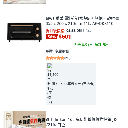
aiwa 愛華 電烤箱 附烤盤 + 烤網 + 說明書
355 x 260 x 210mm 11L, AK-DKX110
折扣後價格
·
05:58:04
$1,432
$601
58
%
明天 8/9 (日)
預計送達
免運 ∙ 免費退貨
(
60
)
满 $1,500 再省 $75 (王道卡)
晶工 Jinkon 16L 多功能蒸氣氣炸烤箱 JK-
7216, 白色