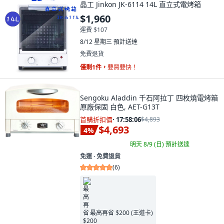
晶工 Jinkon JK-6114 14L 直立式電烤箱
$1,960
運費 $107
8/12 星期三
預計送達
免費退貨
僅剩1件，
要買要快！
Sengoku Aladdin 千石阿拉丁 四枚燒電烤箱
原廠保固 白色, AET-G13T
首購折扣價
·
17:58:04
$4,893
$4,693
4
%
明天 8/9 (日)
預計送達
免運 ∙ 免費退貨
(
6
)
最高再省 $200 (王道卡)