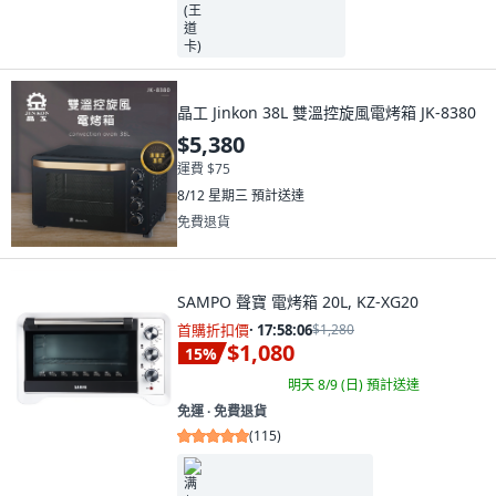
晶工 Jinkon 38L 雙溫控旋風電烤箱 JK-8380
$5,380
運費 $75
8/12 星期三
預計送達
免費退貨
SAMPO 聲寶 電烤箱 20L, KZ-XG20
首購折扣價
·
17:58:04
$1,280
$1,080
15
%
明天 8/9 (日)
預計送達
免運 ∙ 免費退貨
(
115
)