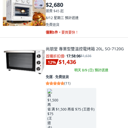
$2,680
運費 $45 起
8/12 星期三
預計送達
免費退貨
僅剩5件，
要買要快！
尚朋堂 專業型雙溫控電烤箱 20L, SO-7120G
首購折扣價
·
17:58:04
$1,636
$1,436
12
%
明天 8/9 (日)
預計送達
免運 ∙ 免費退貨
(
11
)
满 $1,500 再省 $75 (王道卡)