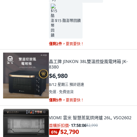
$15 酷澎幣回饋
僅剩2件，
要買要快！
晶工牌 JINKON 38L雙溫控旋風電烤箱 JK-
8380
$6,980
8/12 星期三
預計送達
免運 ∙ 免費退貨
僅剩5件，
要買要快！
VIOMI 雲米 智慧蒸氣烘烤爐 26L, VSO2602
首購折扣價
·
17:58:04
$2,990
$2,790
6
%