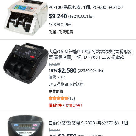
PC-100 點驗鈔機, 1個, PC-600, PC-100
$9,240
(
$9240.00/1個
)
8/19
預計送達
免運 ∙ 免費退貨
大鼎OA AI智能PLUS系列點驗鈔機 (含稅附發
票 實體店面), 1個, DT-768 PLUS, 插電款
$3,200
$2,580
19
%
(
$2580.00/1個
)
運費 $107
8/13 星期四
預計送達
免費退貨
(
18
)
僅剩1件，
要買要快！
自動分幣/數幣機 S-280B (每分270枚), 1個
$4,407