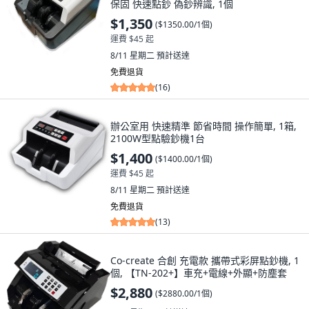
保固 快速點鈔 偽鈔辨識, 1個
$1,350
(
$1350.00/1個
)
運費 $45 起
8/11 星期二
預計送達
免費退貨
(
16
)
辦公室用 快速精準 節省時間 操作簡單, 1箱,
2100W型點驗鈔機1台
$1,400
(
$1400.00/1個
)
運費 $45 起
8/11 星期二
預計送達
免費退貨
(
13
)
Co-create 合創 充電款 攜帶式彩屏點鈔機, 1
個, 【TN-202+】車充+電線+外顯+防塵套
$2,880
(
$2880.00/1個
)