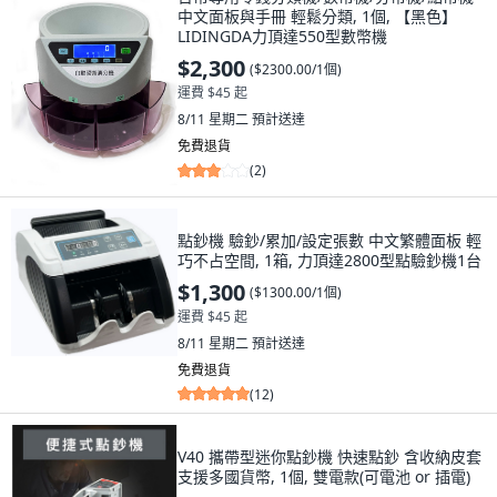
中文面板與手冊 輕鬆分類, 1個, 【黑色】
LIDINGDA力頂達550型數幣機
$2,300
(
$2300.00/1個
)
運費 $45 起
8/11 星期二
預計送達
免費退貨
(
2
)
點鈔機 驗鈔/累加/設定張數 中文繁體面板 輕
巧不占空間, 1箱, 力頂達2800型點驗鈔機1台
$1,300
(
$1300.00/1個
)
運費 $45 起
8/11 星期二
預計送達
免費退貨
(
12
)
V40 攜帶型迷你點鈔機 快速點鈔 含收納皮套
支援多國貨幣, 1個, 雙電款(可電池 or 插電)