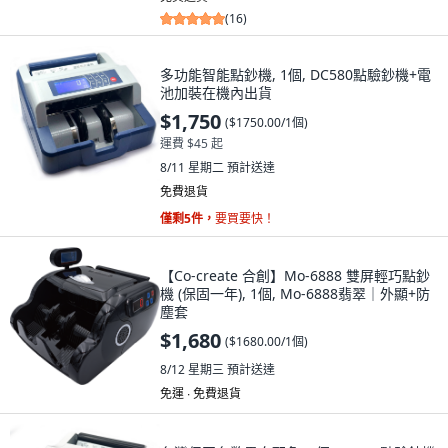
(
16
)
多功能智能點鈔機, 1個, DC580點驗鈔機+電
池加裝在機內出貨
$1,750
(
$1750.00/1個
)
運費 $45 起
8/11 星期二
預計送達
免費退貨
僅剩5件，
要買要快！
【Co-create 合創】Mo-6888 雙屏輕巧點鈔
機 (保固一年), 1個, Mo-6888翡翠｜外顯+防
塵套
$1,680
(
$1680.00/1個
)
8/12 星期三
預計送達
免運 ∙ 免費退貨