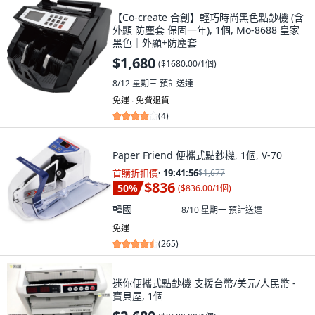
【Co-create 合創】輕巧時尚黑色點鈔機 (含
外顯 防塵套 保固一年), 1個, Mo-8688 皇家
黑色｜外顯+防塵套
$1,680
(
$1680.00/1個
)
8/12 星期三
預計送達
免運 ∙ 免費退貨
(
4
)
Paper Friend 便攜式點鈔機, 1個, V-70
首購折扣價
·
19:41:55
$1,677
$836
50
%
(
$836.00/1個
)
韓國
8/10 星期一
預計送達
免運
(
265
)
迷你便攜式點鈔機 支援台幣/美元/人民幣 -
寶貝屋, 1個