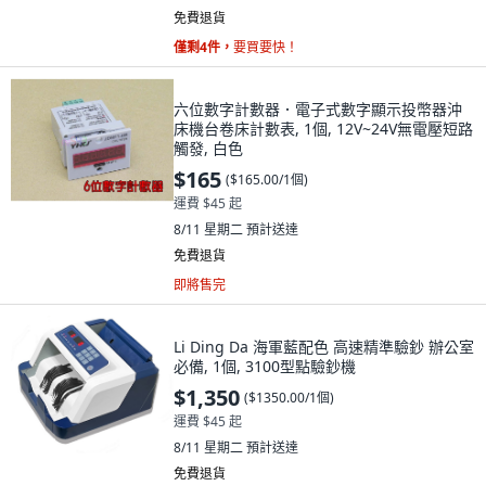
免費退貨
僅剩4件，
要買要快！
六位數字計數器．電子式數字顯示投幣器沖
床機台卷床計數表, 1個, 12V~24V無電壓短路
觸發, 白色
$165
(
$165.00/1個
)
運費 $45 起
8/11 星期二
預計送達
免費退貨
即將售完
Li Ding Da 海軍藍配色 高速精準驗鈔 辦公室
必備, 1個, 3100型點驗鈔機
$1,350
(
$1350.00/1個
)
運費 $45 起
8/11 星期二
預計送達
免費退貨