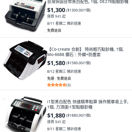
台灣保固台幣黑白配色, 1個, DE278點驗鈔機
$1,300
(
$1300.00/1個
)
運費 $45 起
8/11 星期二
預計送達
免費退貨
【Co-create 合創】 時尚輕巧點鈔機, 1個,
Mo-6688 鑽石｜外顯+防塵套
$1,580
(
$1580.00/1個
)
8/12 星期三
預計送達
免運 ∙ 免費退貨
(
3
)
i1型黑白配色 快速精準點算 操作簡單易上手,
1個, 力頂達i1型點驗鈔機
$1,880
(
$1880.00/1個
)
運費 $45 起
8/11 星期二
預計送達