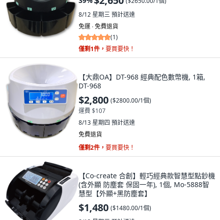
$2,650
39
%
(
$2650.00/1個
)
8/12 星期三
預計送達
免運 ∙ 免費退貨
(
1
)
僅剩1件，
要買要快！
【大鼎OA】DT-968 經典配色數幣機, 1箱,
DT-968
$2,800
(
$2800.00/1個
)
運費 $107
8/13 星期四
預計送達
免費退貨
僅剩2件，
要買要快！
【Co-create 合創】輕巧經典款智慧型點鈔機
(含外顯 防塵套 保固一年), 1個, Mo-5888智
慧型【外顯+黑防塵套】
$1,480
(
$1480.00/1個
)