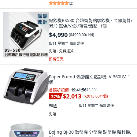
(
2
)
點鈔機BS530 台幣智能點驗鈔機 - 金額總計/
累加 鑑偽/分鈔/預置/清點, 1個
$4,990
(
$4990.00/1個
)
8/11 星期二
預計送達
免運 ∙ 免費退貨
即將售完
Paper Friend 偽鈔鑑別點鈔機, V-360UV, 1
個
首購折扣價
·
19:41:55
$3,201
$2,013
37
%
(
$2013.00/1個
)
韓國
8/11 星期二
預計送達
免運
Bojing BJ-30 數幣機 分幣機 點幣機 驗鈔機,