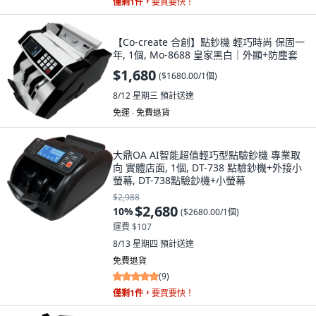
僅剩1件，
要買要快！
【Co-create 合創】點鈔機 輕巧時尚 保固一
年, 1個, Mo-8688 皇家黑白｜外顯+防塵套
$1,680
(
$1680.00/1個
)
8/12 星期三
預計送達
免運 ∙ 免費退貨
大鼎OA AI智能超值輕巧型點驗鈔機 專業取
向 實體店面, 1個, DT-738 點驗鈔機+外接小
螢幕, DT-738點驗鈔機+小螢幕
$2,988
$2,680
10
%
(
$2680.00/1個
)
運費 $107
8/13 星期四
預計送達
免費退貨
(
9
)
僅剩1件，
要買要快！