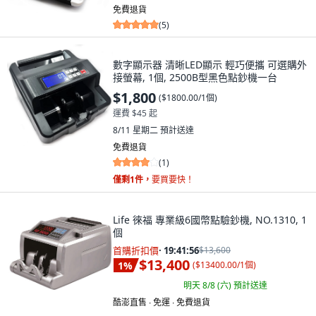
免費退貨
(
5
)
數字顯示器 清晰LED顯示 輕巧便攜 可選購外
接螢幕, 1個, 2500B型黑色點鈔機一台
$1,800
(
$1800.00/1個
)
運費 $45 起
8/11 星期二
預計送達
免費退貨
(
1
)
僅剩1件，
要買要快！
Life 徠福 專業級6國幣點驗鈔機, NO.1310, 1
個
首購折扣價
·
19:41:55
$13,600
$13,400
1
%
(
$13400.00/1個
)
明天 8/8 (六)
預計送達
酷澎直售 ∙ 免運 ∙ 免費退貨