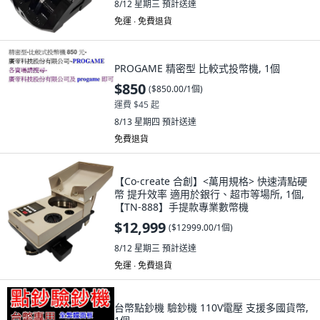
8/12 星期三
預計送達
免運 ∙ 免費退貨
PROGAME 精密型 比較式投幣機, 1個
$850
(
$850.00/1個
)
運費 $45 起
8/13 星期四
預計送達
免費退貨
【Co-create 合創】<萬用規格> 快速清點硬
幣 提升效率 適用於銀行、超市等場所, 1個,
【TN-888】手提款專業數幣機
$12,999
(
$12999.00/1個
)
8/12 星期三
預計送達
免運 ∙ 免費退貨
台幣點鈔機 驗鈔機 110V電壓 支援多國貨幣,