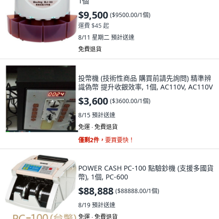
1個
$9,500
(
$9500.00/1個
)
運費 $45 起
8/11 星期二
預計送達
免費退貨
投幣機 (技術性商品 購買前請先詢問) 精準辨
識偽幣 提升收銀效率, 1個, AC110V, AC110V
$3,600
(
$3600.00/1個
)
8/15
預計送達
免運 ∙ 免費退貨
僅剩2件，
要買要快！
POWER CASH PC-100 點驗鈔機 (支援多國貨
幣), 1個, PC-600
$88,888
(
$88888.00/1個
)
8/19
預計送達
免運 ∙ 免費退貨