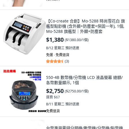
【Co-create 合創】Mo-5288 時尚雪花白 旗
艦型點鈔機 (含外顯+防塵套+保固一年), 1個,
Mo-5288 旗艦型｜外顯+防塵套
$1,380
(
$1380.00/1個
)
8/12 星期三
預計送達
免運 ∙ 免費退貨
(
3
)
550-4B 數幣機/分幣機 LCD 液晶螢幕 總額/
各幣數量顯示, 1個
$2,750
(
$2750.00/1個
)
運費 $67
8/11 星期二
預計送達
免費退貨
台幣專用零錢分類機/數幣機/分幣機/點幣機