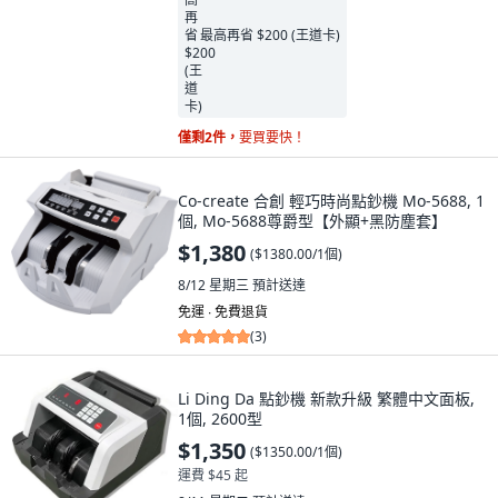
最高再省 $200 (王道卡)
僅剩2件，
要買要快！
Co-create 合創 輕巧時尚點鈔機 Mo-5688, 1
個, Mo-5688尊爵型【外顯+黑防塵套】
$1,380
(
$1380.00/1個
)
8/12 星期三
預計送達
免運 ∙ 免費退貨
(
3
)
Li Ding Da 點鈔機 新款升級 繁體中文面板,
1個, 2600型
$1,350
(
$1350.00/1個
)
運費 $45 起