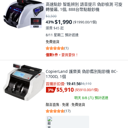
高速點鈔 智能辨別 語音提示 偽鈔檢測 可旋
轉螢幕, 1個, 888台幣點驗鈔機
$3,500
$1,990
43
%
(
$1990.00/1個
)
運費 $45 起
8/11 星期二
預計送達
免費退貨
(
1
)
僅剩1件，
要買要快！
CopierLand 護樂美 偽鈔鑑別點鈔機 BC-
1700D, 1個
首購折扣價
·
19:41:55
$6,110
$5,910
3
%
(
$5910.00/1個
)
明天 8/8 (六)
預計送達
酷澎直售 ∙ 免運 ∙ 免費退貨
(
17
)