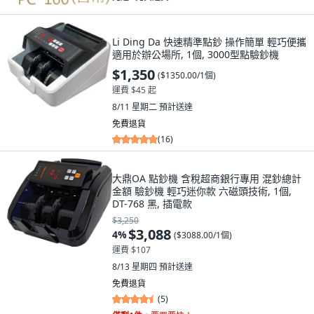
Li Ding Da 快速精準點鈔 操作簡單 輕巧便攜
適用於辦公場所, 1個, 3000型點驗鈔機
$1,350
(
$1350.00/1個
)
運費 $45 起
8/11 星期二
預計送達
免費退貨
(
16
)
大鼎OA 點鈔機 含稅超商銀行專用 混鈔總計
金額 驗鈔機 輕巧迷你款 六磁頭技術, 1個,
DT-768 黑, 插電款
$3,250
$3,088
4
%
(
$3088.00/1個
)
運費 $107
8/13 星期四
預計送達
免費退貨
(
5
)