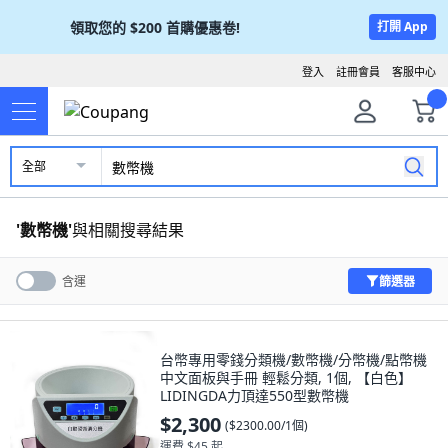
領取您的
$200
首購優惠卷!
打開 App
登入
註冊會員
客服中心
全部
'
數幣機
'
與相關搜尋結果
篩選器
含運
台幣專用零錢分類機/數幣機/分幣機/點幣機
中文面板與手冊 輕鬆分類, 1個, 【白色】
LIDINGDA力頂達550型數幣機
$2,300
(
$2300.00/1個
)
運費 $45 起