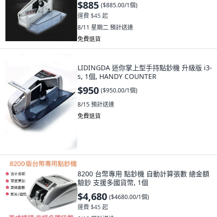
$885
(
$885.00/1個
)
運費 $45 起
8/11 星期二
預計送達
免費退貨
LIDINGDA 迷你掌上型手持點鈔機 升級版 i3-
s, 1個, HANDY COUNTER
$950
(
$950.00/1個
)
8/15
預計送達
免費退貨
8200 台幣專用 點鈔機 自動計算張數 總金額
驗鈔 支援多國貨幣, 1個
$4,680
(
$4680.00/1個
)
運費 $45 起