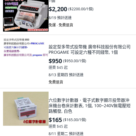
1個
$2,200
(
$2200.00/1個
)
8/19
預計送達
免運 ∙ 免費退貨
設定型多幣式投幣機 廣帝科技股份有限公司
PROGAME 可設定六種不同錢幣, 1個
$950
(
$950.00/1個
)
運費 $45 起
8/13 星期四
預計送達
免費退貨
六位數字計數器．電子式數字顯示投幣器沖
床機台卷床計數表, 1個, 100~240V無電壓短
路觸發, 白色
$165
(
$165.00/1個
)
運費 $45 起
8/11 星期二
預計送達