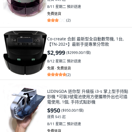
8/11 星期二
預計送達
免費退貨
(
2
)
Co-create 合創 最新型全自動數幣機, 1台,
【TN-202+】最新手提專業分幣款
$2,999
(
$2999.00/1個
)
8/12 星期三
預計送達
免運 ∙ 免費退貨
(
2
)
LIDINGDA 迷你型 升級版 i3-s 掌上型手持點
鈔機 *可裝3號電池使用方便攜帶外出也可插
電使用, 1個, 手持式點鈔機
$950
(
$950.00/1個
)
運費 $45 起
8/11 星期二
預計送達
免費退貨