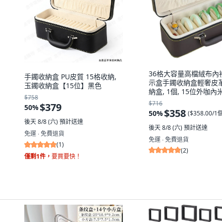
36格大容量高檔絨布內
手鐲收納盒 PU皮質 15格收納,
示盒手鐲收納盒輕奢皮
玉鐲收納盒【15位】黑色
納盒, 1個, 15位外咖內
$758
4
$716
$379
50
%
$358
50
%
(
$358.00/1
後天 8/8 (六)
預計送達
後天 8/8 (六)
預計送達
免運 ∙ 免費退貨
免運 ∙ 免費退貨
(
1
)
(
2
)
僅剩1件，
要買要快！