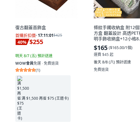
復古翻蓋首飾盒
條紋手鐲收納盒 附12
方盒 翻蓋設計 高透PET
首購折扣價
·
17:11:00
$425
明手飾收納盒+12小格8.5
$255
40
%
個
$165
(
$165.00/1個
)
運費 $45 起
明天 8/7 (五)
預計送達
後天 8/8 (六)
預計送達
WOW會員
免運 ∙ 免費退貨
免費退貨
(
1
)
满 $1,500 再省 $75 (王道卡)