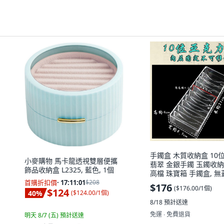
手鐲盒 木質收納盒 10位
小麥購物 馬卡龍透視雙層便攜
翡翠 金銀手鐲 玉鐲收納
飾品收納盒 L2325, 藍色, 1個
高檔 珠寶箱 手鐲盒, 無
亞克力盒, 1個
首購折扣價
·
17:11:00
$208
$176
(
$176.00/1個
)
$124
40
%
(
$124.00/1個
)
8/18
預計送達
免運 ∙ 免費退貨
明天 8/7 (五)
預計送達