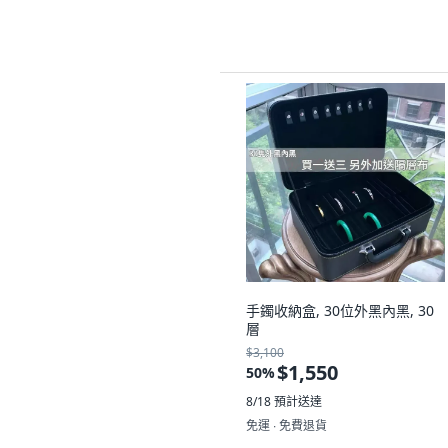
手鐲收納盒, 30位外黑內黑, 30
層
$3,100
$1,550
50
%
8/18
預計送達
免運 ∙ 免費退貨