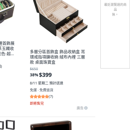
最近瀏覽過的商
品
無。
裡首飾展
革玉鐲收
多層分區首飾盒 飾品收納盒 耳
米色-超限
環戒指項鍊收納 絨布內裡 三層
款 桌面珠寶盒
個
)
$650
$399
38
%
8/11 星期二
預計送達
免運 ∙ 免費退貨
(
7
)
即將售完
廣告