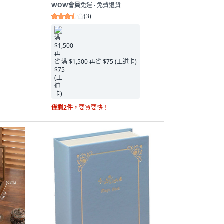
WOW會員
免運 ∙ 免費退貨
(
3
)
满 $1,500 再省 $75 (王道卡)
僅剩2件，
要買要快！