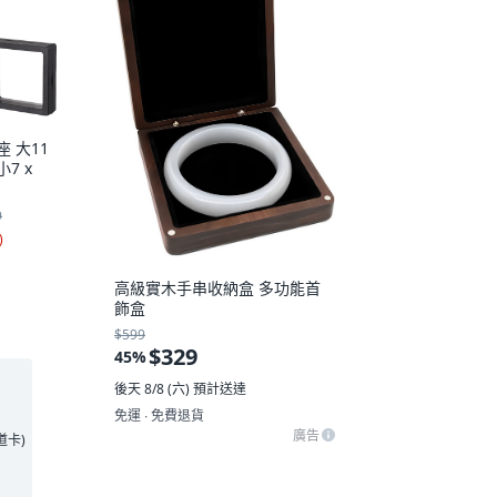
 大11
小7 x
9
)
高級實木手串收納盒 多功能首
飾盒
$599
$329
45
%
後天 8/8 (六)
預計送達
免運 ∙ 免費退貨
廣告
王道卡)