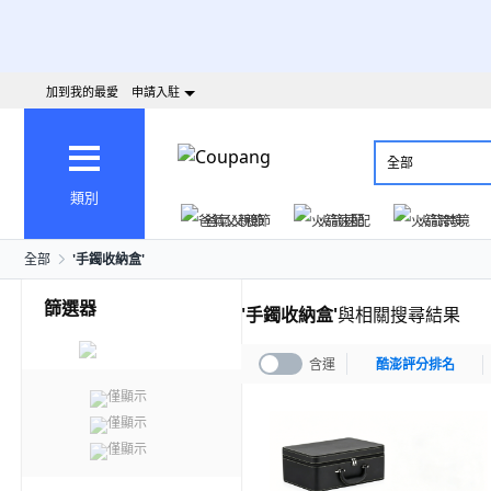
加到我的最愛
申請入駐
全部
類別
爸氣父親節
火箭速配
火箭跨境
全部
'
手鐲收納盒
'
篩選器
'
手鐲收納盒
'
與相關搜尋結果
含運
酷澎評分排名
僅顯示
僅顯示
僅顯示