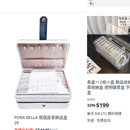
長盒+12格小盒 飾品收
章收納盒 透明徽章盒 
盒
$300
$199
33
%
後天 8/8 (六)
預計送達
PORA BELLA 質感皮革飾品盒
免運 ∙ 免費退貨
26
首購折扣價
·
17:11:00
$343