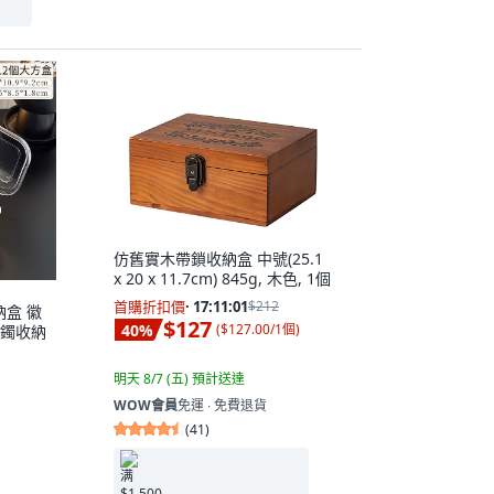
仿舊實木帶鎖收納盒 中號(25.1
x 20 x 11.7cm) 845g, 木色, 1個
首購折扣價
·
17:11:00
$212
納盒 徽
$127
40
%
(
$127.00/1個
)
手鐲收納
明天 8/7 (五)
預計送達
WOW會員
免運 ∙ 免費退貨
(
41
)