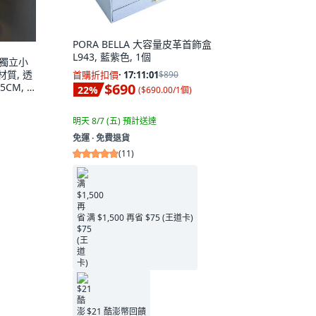
PORA BELLA 大容量皮革首飾盒
L943, 藍紫色, 1個
個獨立小
材質, 透
首購折扣價
·
17:11:00
$890
$690
CM, 1
22
%
(
$690.00/1個
)
明天 8/7 (五)
預計送達
免運 ∙ 免費退貨
(
11
)
满 $1,500 再省 $75 (王道卡)
$21 酷澎幣回饋