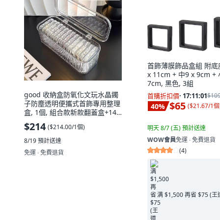
首飾薄膜飾品盒組 附底座
x 11cm + 中9 x 9cm + 
7cm, 黑色, 3組
good 收納盒防氧化文玩水晶鐲
首購折扣價
·
17:11:00
$10
子防塵透明便攜式首飾專用整理
$65
40
%
(
$21.67/1個
盒, 1個, 組合款新款翻蓋盒+14
個7.5cm小方盒
$214
(
$214.00/1個
)
明天 8/7 (五)
預計送達
WOW會員
免運 ∙ 免費退貨
8/19
預計送達
(
4
)
免運 ∙ 免費退貨
满 $1,500 再省 $75 (