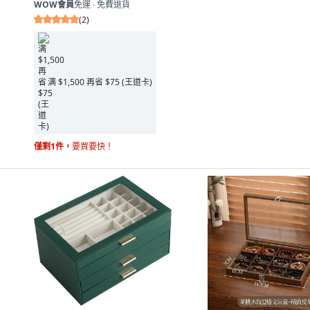
WOW會員
免運 ∙ 免費退貨
(
2
)
满 $1,500 再省 $75 (王道卡)
僅剩1件，
要買要快！