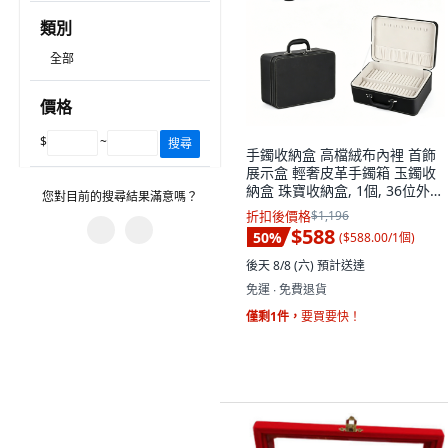
類別
全部
價格
$
~
搜尋
手鐲收納盒 高檔絨布內裡 首飾
展示盒 輕奢皮革手鐲箱 玉鐲收
納盒 珠寶收納盒, 1個, 36位外黑
您對目前的搜尋結果滿意嗎？
內米色-超限2
折扣後價格
$1,196
$588
50
%
(
$588.00/1個
)
您遇到什麼問題？
後天 8/8 (六)
預計送達
免運 ∙ 免費退貨
篩選沒有幫助。
僅剩1件，
要買要快！
有不相關的產品。
圖片或資訊不正確。
建議的搜尋字詞沒有幫助。