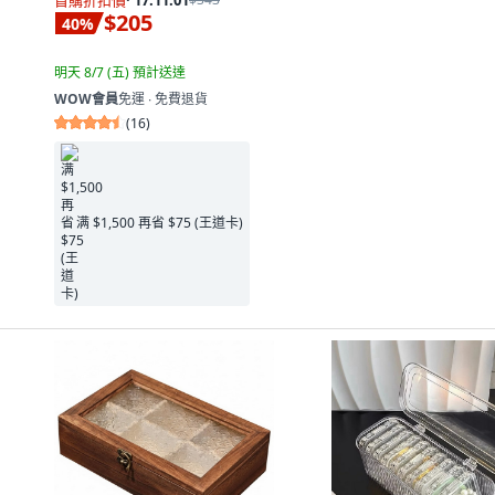
$205
40
%
明天 8/7 (五)
預計送達
WOW會員
免運 ∙ 免費退貨
(
16
)
满 $1,500 再省 $75 (王道卡)