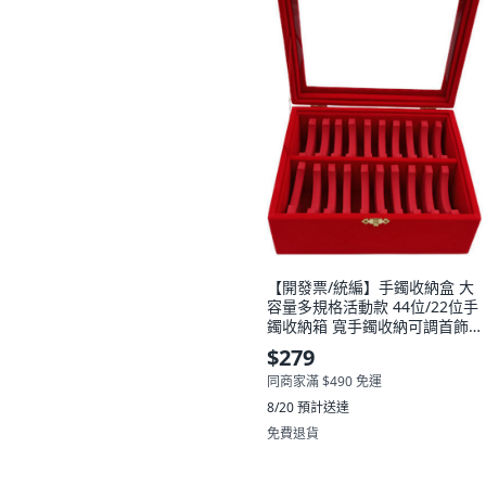
沒有其他想要的選擇。
【開發票/統編】手鐲收納盒 大
容量多規格活動款 44位/22位手
鐲收納箱 寬手鐲收納可調首飾
展示盒 首飾收納盒 多規格可調
$279
展示盒qct6r0, 小號紅色22位手
同商家滿 $490 免運
鐲箱
8/20
預計送達
免費退貨