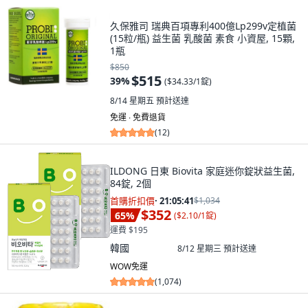
久保雅司 瑞典百項專利400億Lp299v定植菌
(15粒/瓶) 益生菌 乳酸菌 素食 小資屋, 15顆,
1瓶
$850
$515
39
%
(
$34.33/1錠
)
8/14 星期五
預計送達
免運 ∙ 免費退貨
(
12
)
ILDONG 日東 Biovita 家庭迷你錠狀益生菌,
84錠, 2個
首購折扣價
·
21:05:40
$1,034
$352
65
%
(
$2.10/1錠
)
運費 $195
韓國
8/12 星期三
預計送達
WOW免運
(
1,074
)