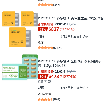
(
357
)
PHYTOTICS 必多提斯 黃色益生菌, 30錠, 3個
首購折扣價
·
21:05:40
$1,784
$827
53
%
(
$9.19/1錠
)
韓國
8/12 星期三
預計送達
免運
(
6,125
)
PHYTOTICS 必多提斯 金銀花芽萃取保健膠
囊 13.5g, 30顆, 1盒
首購折扣價
·
21:05:40
$1,210
$473
60
%
(
$15.77/1錠
)
運費 $195
韓國
8/12 星期三
預計送達
WOW免運
(
894
)