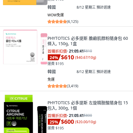
韓國
8/12 星期三
預計送達
WOW免運
(
6,125
)
PHYTOTICS 必多提斯 膽鹼肌醇粉隨身包 60
條入, 150g, 1盒
首購折扣價
·
21:05:40
$810
$610
24
%
(
$40.67/10g
)
運費 $195
韓國
8/12 星期三
預計送達
免運
(
3,419
)
PHYTOTICS 必多提斯 左旋精胺酸隨身包 15
包入, 300g, 1個
首購折扣價
·
21:05:40
$800
$600
25
%
(
$20.00/10g
)
運費 $195