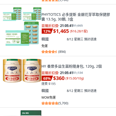
PHYTOTICS 必多提斯 金銀花芽萃取保健膠
囊 13.5g, 30顆, 3盒
首購折扣價
·
21:05:40
$1,665
$1,465
12
%
(
$16.28/1錠
)
韓國
8/12 星期三
預計送達
免運
(
894
)
HY 養樂多益生菌粉隨身包, 120g, 2個
首購折扣價
·
21:05:40
$1,134
$360
68
%
(
$15.00/10g
)
運費 $195
韓國
8/12 星期三
預計送達
WOW免運
(
5,700
)