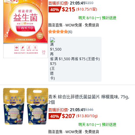
首購折扣價
·
21:05:40
$359
$215
40
%
(
$10.75/1錠
)
明天 8/10 (一)
預計送達
酷澎直售 ∙ WOW免運 ∙ 免費退貨
(
6
)
满 $1,500 再省 $75 (王道卡)
青禾 綜合比菲德氏菌益菌片 檸檬風味, 75g,
2個
首購折扣價
·
21:05:40
$346
$207
40
%
(
$13.80/10g
)
明天 8/10 (一)
預計送達
酷澎直售 ∙ WOW免運 ∙ 免費退貨