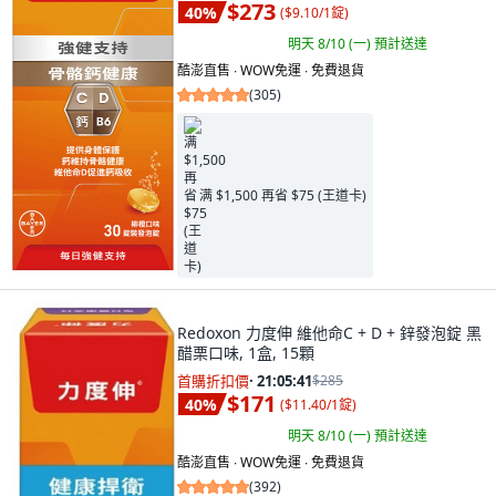
$273
40
%
(
$9.10/1錠
)
明天 8/10 (一)
預計送達
酷澎直售 ∙ WOW免運 ∙ 免費退貨
(
305
)
满 $1,500 再省 $75 (王道卡)
Redoxon 力度伸 維他命C + D + 鋅發泡錠 黑
醋栗口味, 1盒, 15顆
首購折扣價
·
21:05:40
$285
$171
40
%
(
$11.40/1錠
)
明天 8/10 (一)
預計送達
酷澎直售 ∙ WOW免運 ∙ 免費退貨
(
392
)