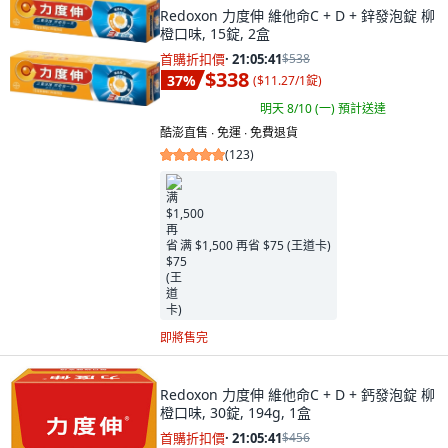
Redoxon 力度伸 維他命C + D + 鋅發泡錠 柳
橙口味, 15錠, 2盒
首購折扣價
·
21:05:40
$538
$338
37
%
(
$11.27/1錠
)
明天 8/10 (一)
預計送達
酷澎直售 ∙ 免運 ∙ 免費退貨
(
123
)
满 $1,500 再省 $75 (王道卡)
即將售完
Redoxon 力度伸 維他命C + D + 鈣發泡錠 柳
橙口味, 30錠, 194g, 1盒
首購折扣價
·
21:05:40
$456