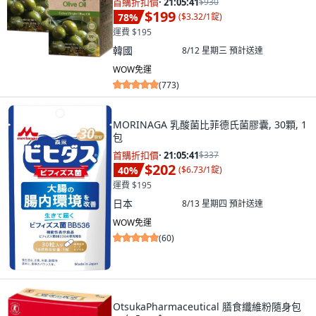
首購折扣價
·
21:05:40
$930
$199
78
%
(
$3.32/1錠
)
運費 $195
韓國
8/12 星期三
預計送達
WOW免運
(
773
)
MORINAGA 乳酸菌比菲德氏菌膠囊, 30顆, 1
包
首購折扣價
·
21:05:40
$337
$202
40
%
(
$6.73/1錠
)
運費 $195
日本
8/13 星期四
預計送達
WOW免運
(
60
)
OtsukaPharmaceutical 膳食纖維粉隨身包