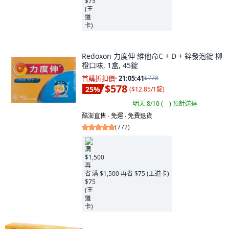
Redoxon 力度伸 維他命C + D + 鋅發泡錠 柳
橙口味, 1盒, 45錠
首購折扣價
·
21:05:40
$778
$578
25
%
(
$12.85/1錠
)
明天 8/10 (一)
預計送達
酷澎直售 ∙ 免運 ∙ 免費退貨
(
772
)
满 $1,500 再省 $75 (王道卡)