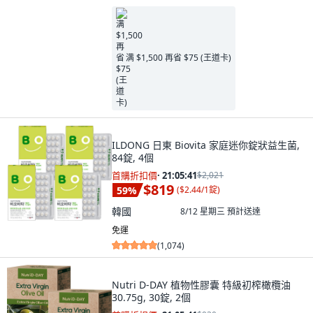
满 $1,500 再省 $75 (王道卡)
ILDONG 日東 Biovita 家庭迷你錠狀益生菌,
84錠, 4個
首購折扣價
·
21:05:40
$2,021
$819
59
%
(
$2.44/1錠
)
韓國
8/12 星期三
預計送達
免運
(
1,074
)
Nutri D-DAY 植物性膠囊 特級初榨橄欖油
30.75g, 30錠, 2個