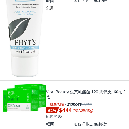
韓國
8/12 星期三
預計送達
免運
Vital Beauty 綠茶乳酸菌 120 天供應, 60g, 2
盒
首購折扣價
·
21:05:40
$1,181
$444
62
%
(
$37.00/10g
)
運費 $195
韓國
8/12 星期三
預計送達