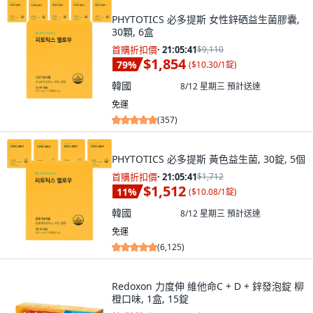
PHYTOTICS 必多提斯 女性鋅硒益生菌膠囊,
30顆, 6盒
首購折扣價
·
21:05:40
$9,110
$1,854
79
%
(
$10.30/1錠
)
韓國
8/12 星期三
預計送達
免運
(
357
)
PHYTOTICS 必多提斯 黃色益生菌, 30錠, 5個
首購折扣價
·
21:05:40
$1,712
$1,512
11
%
(
$10.08/1錠
)
韓國
8/12 星期三
預計送達
免運
(
6,125
)
Redoxon 力度伸 維他命C + D + 鋅發泡錠 柳
橙口味, 1盒, 15錠