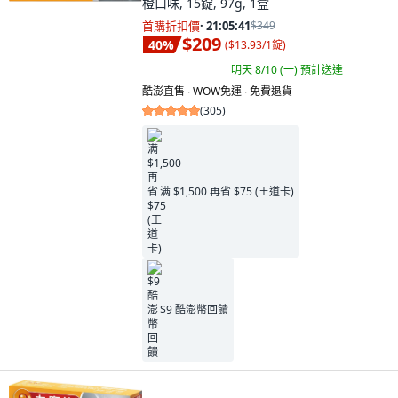
橙口味, 15錠, 97g, 1盒
首購折扣價
·
21:05:40
$349
$209
40
%
(
$13.93/1錠
)
明天 8/10 (一)
預計送達
酷澎直售 ∙ WOW免運 ∙ 免費退貨
(
305
)
满 $1,500 再省 $75 (王道卡)
$9 酷澎幣回饋