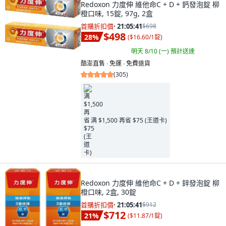
Redoxon 力度伸 維他命C + D + 鈣發泡錠 柳
橙口味, 15錠, 97g, 2盒
首購折扣價
·
21:05:40
$698
$498
28
%
(
$16.60/1錠
)
明天 8/10 (一)
預計送達
酷澎直售 ∙ 免運 ∙ 免費退貨
(
305
)
满 $1,500 再省 $75 (王道卡)
Redoxon 力度伸 維他命C + D + 鋅發泡錠 柳
橙口味, 2盒, 30錠
首購折扣價
·
21:05:40
$912
$712
21
%
(
$11.87/1錠
)