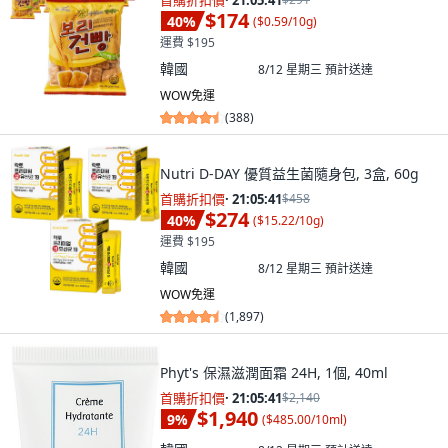
首購折扣價
·
21:05:40
$174
40
%
(
$0.59/10g
)
運費 $195
韓國
8/12 星期三
預計送達
WOW免運
(
388
)
Nutri D-DAY 優質益生菌隨身包, 3盒, 60g
首購折扣價
·
21:05:40
$458
$274
40
%
(
$15.22/10g
)
運費 $195
韓國
8/12 星期三
預計送達
WOW免運
(
1,897
)
Phyt's 保濕滋潤面霜 24H, 1個, 40ml
首購折扣價
·
21:05:40
$2,140
$1,940
9
%
(
$485.00/10ml
)