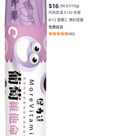
$16
(
$6.67/10g
)
同商家滿 $149 免運
8/12 星期三
預計送達
免費退貨
(
80
)