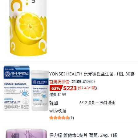
YONSEI HEALTH 比菲德氏益生菌, 1個, 30錠
首購折扣價
·
21:05:40
$608
$223
63
%
(
$7.43/1錠
)
運費 $195
韓國
8/12 星期三
預計送達
WOW免運
(
1
)
保力達 維他命C錠片 葡萄, 24g, 1條