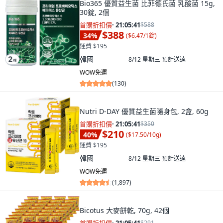
Bio365 優質益生菌 比菲德氏菌 乳酸菌 15g,
30錠, 2個
首購折扣價
·
21:05:40
$588
$388
34
%
(
$6.47/1錠
)
運費 $195
韓國
8/12 星期三
預計送達
WOW免運
(
130
)
Nutri D-DAY 優質益生菌隨身包, 2盒, 60g
首購折扣價
·
21:05:40
$350
$210
40
%
(
$17.50/10g
)
運費 $195
韓國
8/12 星期三
預計送達
WOW免運
(
1,897
)
Bicotus 大麥餅乾, 70g, 42個
$291