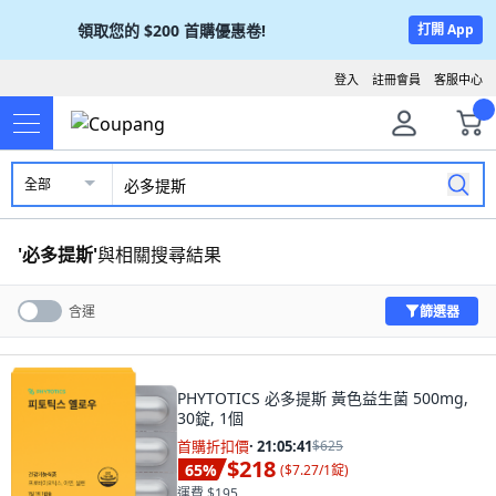
領取您的
$200
首購優惠卷!
打開 App
登入
註冊會員
客服中心
全部
'
必多提斯
'
與相關搜尋結果
篩選器
含運
PHYTOTICS 必多提斯 黃色益生菌 500mg,
30錠, 1個
首購折扣價
·
21:05:40
$625
$218
65
%
(
$7.27/1錠
)
運費 $195