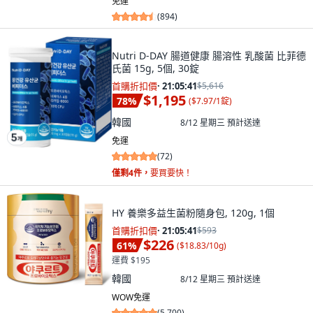
免運
(
894
)
Nutri D-DAY 腸道健康 腸溶性 乳酸菌 比菲德
氏菌 15g, 5個, 30錠
首購折扣價
·
21:05:40
$5,616
$1,195
78
%
(
$7.97/1錠
)
韓國
8/12 星期三
預計送達
免運
(
72
)
僅剩4件，
要買要快！
HY 養樂多益生菌粉隨身包, 120g, 1個
首購折扣價
·
21:05:40
$593
$226
61
%
(
$18.83/10g
)
運費 $195
韓國
8/12 星期三
預計送達
WOW免運
(
5,700
)