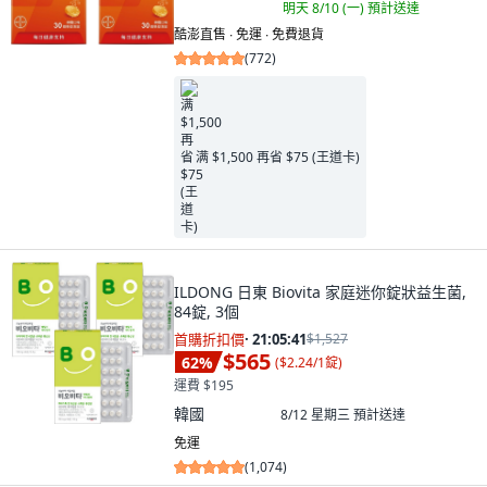
明天 8/10 (一)
預計送達
酷澎直售 ∙ 免運 ∙ 免費退貨
(
772
)
满 $1,500 再省 $75 (王道卡)
ILDONG 日東 Biovita 家庭迷你錠狀益生菌,
84錠, 3個
首購折扣價
·
21:05:40
$1,527
$565
62
%
(
$2.24/1錠
)
運費 $195
韓國
8/12 星期三
預計送達
免運
(
1,074
)