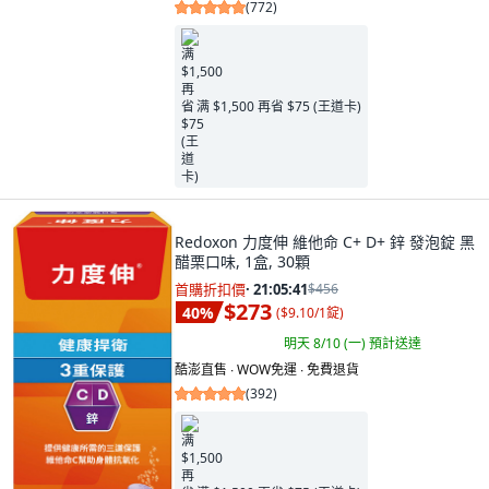
(
772
)
满 $1,500 再省 $75 (王道卡)
Redoxon 力度伸 維他命 C+ D+ 鋅 發泡錠 黑
醋栗口味, 1盒, 30顆
首購折扣價
·
21:05:40
$456
$273
40
%
(
$9.10/1錠
)
明天 8/10 (一)
預計送達
酷澎直售 ∙ WOW免運 ∙ 免費退貨
(
392
)