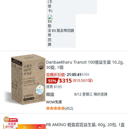
$9 酷澎幣回饋
Danbaekharu Transit 100億益生菌 10.2g,
30錠, 1個
首購折扣價
·
21:05:40
$705
$315
55
%
(
$10.50/1錠
)
運費 $195
韓國
8/12 星期三
預計送達
WOW免運
(
452
)
PB AMINO 輕盈窈窕益生菌, 60g, 20包, 1盒