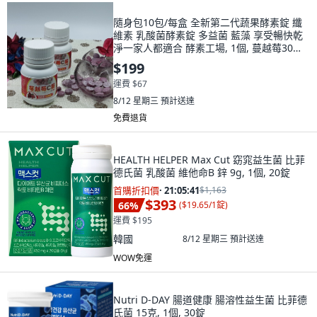
隨身包10包/每盒 全新第二代蔬果酵素錠 纖
維素 乳酸菌酵素錠 多益菌 藍藻 享受暢快乾
淨一家人都適合 酵素工場, 1個, 蔓越莓30錠2
瓶
$199
運費 $67
8/12 星期三
預計送達
免費退貨
HEALTH HELPER Max Cut 窈窕益生菌 比菲
德氏菌 乳酸菌 維他命B 鋅 9g, 1個, 20錠
首購折扣價
·
21:05:40
$1,163
$393
66
%
(
$19.65/1錠
)
運費 $195
韓國
8/12 星期三
預計送達
WOW免運
Nutri D-DAY 腸道健康 腸溶性益生菌 比菲德
氏菌 15克, 1個, 30錠