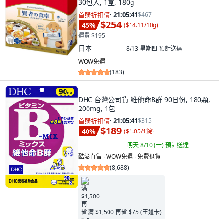
30包入, 1盒, 180g
首購折扣價
·
21:05:40
$467
$254
45
%
(
$14.11/10g
)
運費 $195
日本
8/13 星期四
預計送達
WOW免運
(
183
)
DHC 台灣公司貨 維他命B群 90日份, 180顆,
200mg, 1包
首購折扣價
·
21:05:40
$315
$189
40
%
(
$1.05/1錠
)
明天 8/10 (一)
預計送達
酷澎直售 ∙ WOW免運 ∙ 免費退貨
(
8,688
)
满 $1,500 再省 $75 (王道卡)