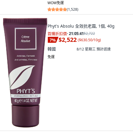
WOW免運
(
1,528
)
Phyt's Absolu 全效抗老霜, 1個, 40g
首購折扣價
·
21:05:40
$2,722
$2,522
7
%
(
$630.50/10g
)
韓國
8/12 星期三
預計送達
免運