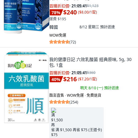
首購折扣價
·
21:05:40
$1,123
$240
78
%
(
$8.00/1錠
)
運費 $195
韓國
8/12 星期三
預計送達
WOW免運
(
72
)
我的健康日記 六效乳酸菌 經典原味, 5g, 30
包, 1盒
首購折扣價
·
21:05:40
$360
$216
40
%
(
$7.20/1錠
)
明天 8/10 (一)
預計送達
酷澎直售 ∙ WOW免運 ∙ 免費退貨
(
254
)
满 $1,500 再省 $75 (王道卡)