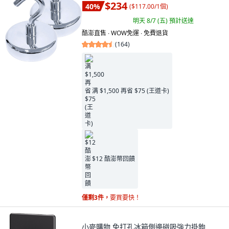
$234
40
%
(
$117.00/1個
)
明天 8/7 (五)
預計送達
酷澎直售 ∙ WOW免運 ∙ 免費退貨
(
164
)
满 $1,500 再省 $75 (王道卡)
$12 酷澎幣回饋
僅剩3件，
要買要快！
小麥購物 免打孔冰箱側邊磁吸強力掛鉤