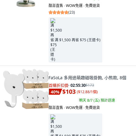
酷澎直售 ∙ WOW免運 ∙ 免費退貨
(
23
)
满 $1,500 再省 $75 (王道卡)
FaSoLa 多用途萌趣磁吸掛鉤, 小熊款, 8個
首購折扣價
·
02:55:29
$173
$103
40
%
(
$12.88/1個
)
明天 8/7 (五)
預計送達
酷澎直售 ∙ WOW免運 ∙ 免費退貨