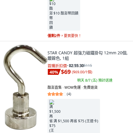
$10 酷澎幣回饋
僅剩2件，
要買要快！
STAR CANDY 超強力磁鐵掛勾 12mm 20個,
鍍鎳色, 1組
首購折扣價
·
02:55:29
$115
$69
40
%
(
$69.00/1個
)
明天 8/7 (五)
預計送達
酷澎直售 ∙ WOW免運 ∙ 免費退貨
(
4
)
满 $1,500 再省 $75 (王道卡)