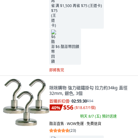
满 $1,500 再省 $75 (王道卡)
$6 酷澎幣回饋
即將售完
咪咪購物 強力磁鐵掛勾 拉力約34kg 直徑
32mm, 銀色, 3個
首購折扣價
·
02:55:29
$94
$56
40
%
(
$18.67/1個
)
明天 8/7 (五)
預計送達
酷澎直售 ∙ WOW免運 ∙ 免費退貨
(
23
)