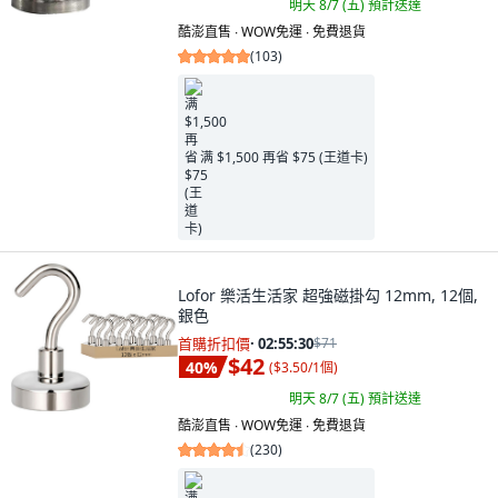
明天 8/7 (五)
預計送達
酷澎直售 ∙ WOW免運 ∙ 免費退貨
(
103
)
满 $1,500 再省 $75 (王道卡)
Lofor 樂活生活家 超強磁掛勾 12mm, 12個,
銀色
首購折扣價
·
02:55:29
$71
$42
40
%
(
$3.50/1個
)
明天 8/7 (五)
預計送達
酷澎直售 ∙ WOW免運 ∙ 免費退貨
(
230
)