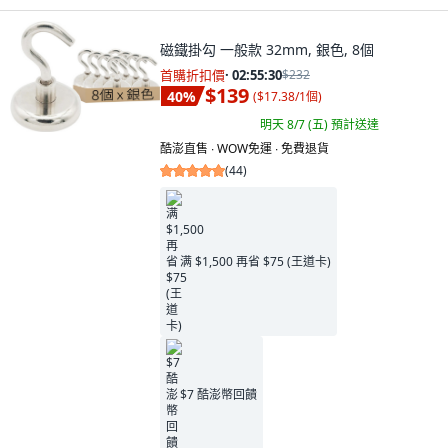
磁鐵掛勾 一般款 32mm, 銀色, 8個
首購折扣價
·
02:55:29
$232
$139
40
%
(
$17.38/1個
)
明天 8/7 (五)
預計送達
酷澎直售 ∙ WOW免運 ∙ 免費退貨
(
44
)
满 $1,500 再省 $75 (王道卡)
$7 酷澎幣回饋