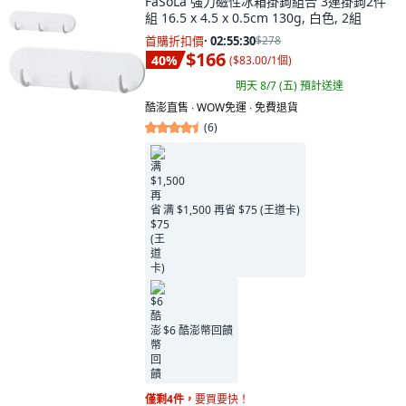
FaSoLa 強力磁性冰箱掛鉤組合 3連掛鉤2件
組 16.5 x 4.5 x 0.5cm 130g, 白色, 2組
首購折扣價
·
02:55:29
$278
$166
40
%
(
$83.00/1個
)
明天 8/7 (五)
預計送達
酷澎直售 ∙ WOW免運 ∙ 免費退貨
(
6
)
满 $1,500 再省 $75 (王道卡)
$6 酷澎幣回饋
僅剩4件，
要買要快！