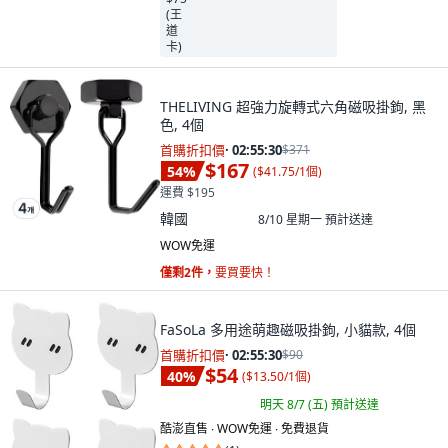
THELIVING 超強力旋轉式六角磁吸掛鉤, 黑
色, 4個
首購折扣價
·
02:55:29
$371
$167
54
%
(
$41.75/1個
)
運費 $195
韓國
8/10 星期一
預計送達
WOW免運
僅剩2件，
要買要快！
FaSoLa 多用途萌趣磁吸掛鉤, 小貓款, 4個
首購折扣價
·
02:55:29
$90
$54
40
%
(
$13.50/1個
)
明天 8/7 (五)
預計送達
酷澎直售 ∙ WOW免運 ∙ 免費退貨