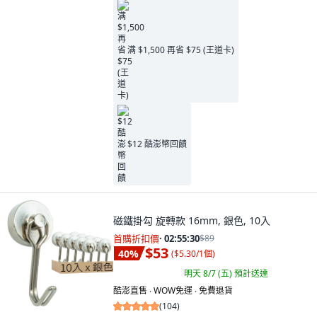
满 $1,500 再省 $75 (王道卡)
$12 酷澎幣回饋
磁鐵掛勾 旋轉款 16mm, 銀色, 10入
首購折扣價
·
02:55:29
$89
$53
40
%
(
$5.30/1個
)
明天 8/7 (五)
預計送達
酷澎直售 ∙ WOW免運 ∙ 免費退貨
(
104
)