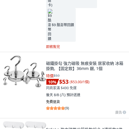
$9 酷澎幣回饋
即將售完
磁鐵掛勾 強力磁吸 無痕安裝 居家收納 冰箱
掛鉤, 【固定款】36mm 銀, 1個
特價
$59
$53
10
%
(
$53.00/1個
)
同商家滿 $490 免運
後天 8/8 (六)
預計送達
免費退貨
(
9
)
廣告