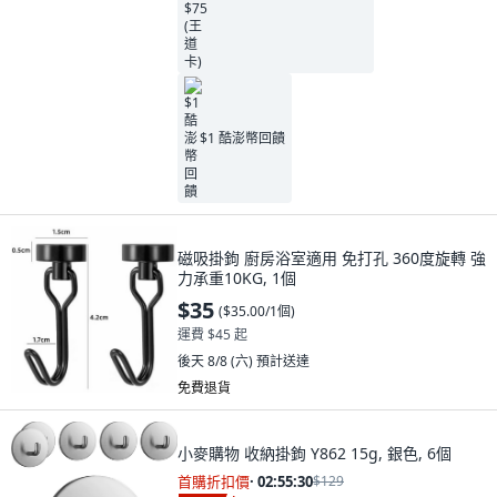
$1 酷澎幣回饋
磁吸掛鉤 廚房浴室適用 免打孔 360度旋轉 強
力承重10KG, 1個
$35
(
$35.00/1個
)
運費 $45 起
後天 8/8 (六)
預計送達
免費退貨
小麥購物 收納掛鉤 Y862 15g, 銀色, 6個
首購折扣價
·
02:55:29
$129