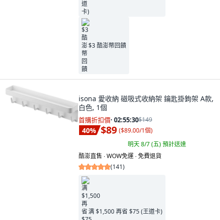
$3 酷澎幣回饋
isona 愛收納 磁吸式收納架 鑰匙掛鉤架 A款,
白色, 1個
首購折扣價
·
02:55:29
$149
$89
40
%
(
$89.00/1個
)
明天 8/7 (五)
預計送達
酷澎直售 ∙ WOW免運 ∙ 免費退貨
(
141
)
满 $1,500 再省 $75 (王道卡)