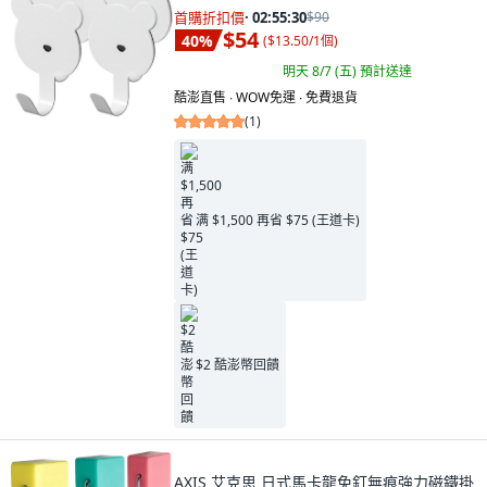
首購折扣價
·
02:55:29
$90
$54
40
%
(
$13.50/1個
)
明天 8/7 (五)
預計送達
酷澎直售 ∙ WOW免運 ∙ 免費退貨
(
1
)
满 $1,500 再省 $75 (王道卡)
$2 酷澎幣回饋
AXIS 艾克思 日式馬卡龍免釘無痕強力磁鐵掛