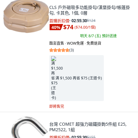
CLS 戶外磁吸多功能掛勾/漢堡掛勾/帳篷掛
勾, 卡其色, 1個, 0層
首購折扣價
·
02:55:29
$124
$74
40
%
(
$74.00/1個
)
明天 8/7 (五)
預計送達
酷澎直售 ∙ WOW免運 ∙ 免費退貨
(
3
)
满 $1,500 再省 $75 (王道卡)
即將售完
台灣 COMET 超強力磁鐵掛鉤5件組 E25,
PM2522, 1組
首購折扣價
·
02:55:29
$155