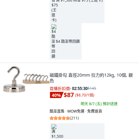
满 $1,500 再省 $75 (王道卡)
$4 酷澎幣回饋
磁鐵掛勾 直徑20mm 拉力約12kg, 10個, 銀
色
首購折扣價
·
02:55:29
$145
$87
40
%
(
$8.70/1個
)
明天 8/7 (五)
預計送達
酷澎直售 ∙ WOW免運 ∙ 免費退貨
(
211
)