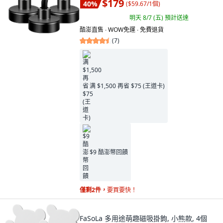
$179
40
%
(
$59.67/1個
)
明天 8/7 (五)
預計送達
酷澎直售 ∙ WOW免運 ∙ 免費退貨
(
7
)
满 $1,500 再省 $75 (王道卡)
$9 酷澎幣回饋
僅剩2件，
要買要快！
FaSoLa 多用途萌趣磁吸掛鉤, 小熊款, 4個