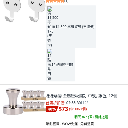
(
1
)
满 $1,500 再省 $75 (王道卡)
$2 酷澎幣回饋
咪咪購物 金屬磁吸圖釘 中號, 銀色, 12個
首購折扣價
·
02:55:29
$123
$73
40
%
(
$6.08/1個
)
明天 8/7 (五)
預計送達
酷澎直售 ∙ WOW免運 ∙ 免費退貨