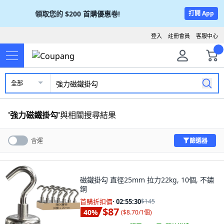
領取您的
$200
首購優惠卷!
打開 App
登入
註冊會員
客服中心
全部
'
強力磁鐵掛勾
'
與相關搜尋結果
篩選器
含運
磁鐵掛勾 直徑25mm 拉力22kg, 10個, 不鏽
鋼
首購折扣價
·
02:55:29
$145
$87
40
%
(
$8.70/1個
)