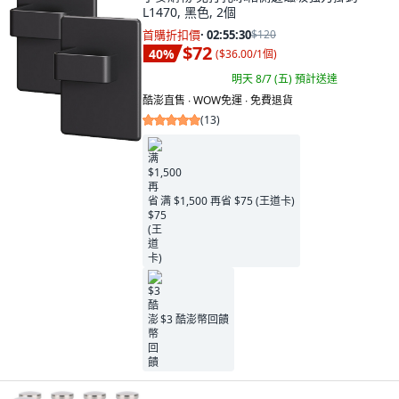
L1470, 黑色, 2個
首購折扣價
·
02:55:29
$120
$72
40
%
(
$36.00/1個
)
明天 8/7 (五)
預計送達
酷澎直售 ∙ WOW免運 ∙ 免費退貨
(
13
)
满 $1,500 再省 $75 (王道卡)
$3 酷澎幣回饋