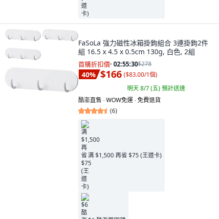
FaSoLa 強力磁性冰箱掛鉤組合 3連掛鉤2件
組 16.5 x 4.5 x 0.5cm 130g, 白色, 2組
首購折扣價
·
02:55:29
$278
$166
40
%
(
$83.00/1個
)
明天 8/7 (五)
預計送達
酷澎直售 ∙ WOW免運 ∙ 免費退貨
(
6
)
满 $1,500 再省 $75 (王道卡)