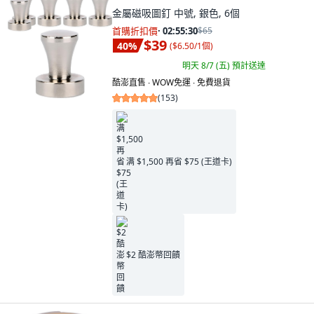
金屬磁吸圖釘 中號, 銀色, 6個
首購折扣價
·
02:55:29
$65
$39
40
%
(
$6.50/1個
)
明天 8/7 (五)
預計送達
酷澎直售 ∙ WOW免運 ∙ 免費退貨
(
153
)
满 $1,500 再省 $75 (王道卡)
$2 酷澎幣回饋