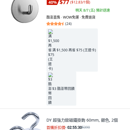
$77
40
%
(
$12.83/1個
)
明天 8/7 (五)
預計送達
酷澎直售 ∙ WOW免運 ∙ 免費退貨
(
24
)
满 $1,500 再省 $75 (王道卡)
$3 酷澎幣回饋
DY 超強力釹磁鐵掛鉤 60mm, 銀色, 2個
首購折扣價
·
02:55:29
$390