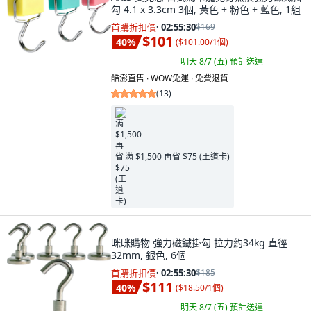
勾 4.1 x 3.3cm 3個, 黃色 + 粉色 + 藍色, 1組
首購折扣價
·
02:55:29
$169
$101
40
%
(
$101.00/1個
)
明天 8/7 (五)
預計送達
酷澎直售 ∙ WOW免運 ∙ 免費退貨
(
13
)
满 $1,500 再省 $75 (王道卡)
咪咪購物 強力磁鐵掛勾 拉力約34kg 直徑
32mm, 銀色, 6個
首購折扣價
·
02:55:29
$185
$111
40
%
(
$18.50/1個
)
明天 8/7 (五)
預計送達