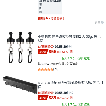
$6 酷澎幣回饋
僅剩4件，
要買要快！
廣告
小麥購物 露營磁吸掛勾 G882 大 53g, 黑色,
3個
首購折扣價
·
02:55:29
$94
$56
40
%
(
$18.67/1個
)
明天 8/7 (五)
預計送達
酷澎直售 ∙ WOW免運 ∙ 免費退貨
(
74
)
isona 愛收納 磁吸式鑰匙掛鉤架 A款, 黑色, 1
個
首購折扣價
·
02:55:29
$149
$89
40
%
(
$89.00/1個
)
明天 8/7 (五)
預計送達