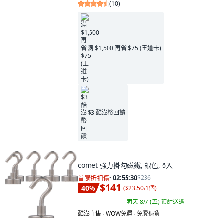
(
10
)
满 $1,500 再省 $75 (王道卡)
$3 酷澎幣回饋
comet 強力掛勾磁鐵, 銀色, 6入
首購折扣價
·
02:55:29
$236
$141
40
%
(
$23.50/1個
)
明天 8/7 (五)
預計送達
酷澎直售 ∙ WOW免運 ∙ 免費退貨