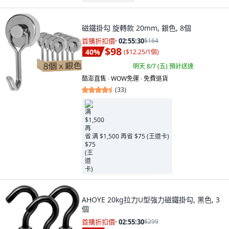
磁鐵掛勾 旋轉款 20mm, 銀色, 8個
首購折扣價
·
02:55:29
$164
$98
40
%
(
$12.25/1個
)
明天 8/7 (五)
預計送達
酷澎直售 ∙ WOW免運 ∙ 免費退貨
(
33
)
满 $1,500 再省 $75 (王道卡)
AHOYE 20kg拉力U型強力磁鐵掛勾, 黑色, 3
個
首購折扣價
·
02:55:29
$299