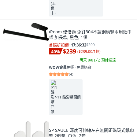
iRoom 優倍適 免釘304不鏽鋼橫豎兩用紙巾
架 加長款, 黑色, 1個
首購折扣價
·
17:36:31
$399
$239
40
%
(
$239.00/1個
)
明天 8/8 (六)
預計送達
WOW會員
免運 ∙ 免費退貨
(
4
)
$11 酷澎幣回饋
SP SAUCE 深度可伸縮左右無間距磁吸式紙巾
架 2個裝, 白色, 2套