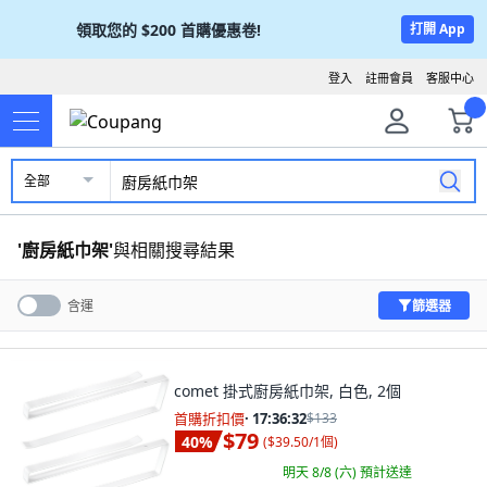
領取您的
$200
首購優惠卷!
打開 App
登入
註冊會員
客服中心
全部
'
廚房紙巾架
'
與相關搜尋結果
篩選器
含運
comet 掛式廚房紙巾架, 白色, 2個
首購折扣價
·
17:36:31
$133
$79
40
%
(
$39.50/1個
)
明天 8/8 (六)
預計送達