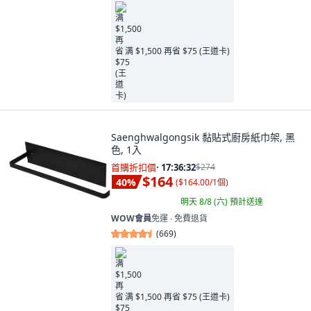
满 $1,500 再省 $75 (王道卡)
Saenghwalgongsik 黏貼式廚房紙巾架, 黑
色, 1入
首購折扣價
·
17:36:31
$274
$164
40
%
(
$164.00/1個
)
明天 8/8 (六)
預計送達
WOW會員
免運 ∙ 免費退貨
(
669
)
满 $1,500 再省 $75 (王道卡)