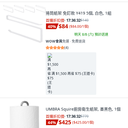
捲筒紙架 免釘款 Y419 5個, 白色, 1組
首購折扣價
·
17:36:31
$140
$84
40
%
(
$84.00/1個
)
明天 8/8 (六)
預計送達
WOW會員
免運 ∙ 免費退貨
(
4
)
满 $1,500 再省 $75 (王道卡)
UMBRA Squire廚房衛生紙架, 墨黑色, 1個
首購折扣價
·
17:36:31
$770
$425
44
%
(
$425.00/1個
)