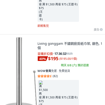
满 $1,500 再省 $75 (王道卡)
即將售完
廣告
Living gonggam 不鏽鋼廚房紙巾架, 銀色, 1
個
首購折扣價
·
17:36:31
$325
$195
40
%
(
$195.00/1個
)
明天 8/8 (六)
預計送達
WOW會員
免運 ∙ 免費退貨
(
82
)
满 $1,500 再省 $75 (王道卡)