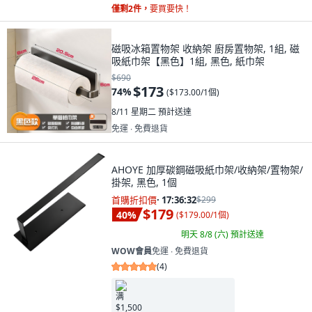
僅剩2件，
要買要快！
磁吸冰箱置物架 收納架 廚房置物架, 1組, 磁
吸紙巾架【黑色】1組, 黑色, 紙巾架
$690
$173
74
%
(
$173.00/1個
)
8/11 星期二
預計送達
免運 ∙ 免費退貨
AHOYE 加厚碳鋼磁吸紙巾架/收納架/置物架/
掛架, 黑色, 1個
首購折扣價
·
17:36:31
$299
$179
40
%
(
$179.00/1個
)
明天 8/8 (六)
預計送達
WOW會員
免運 ∙ 免費退貨
(
4
)