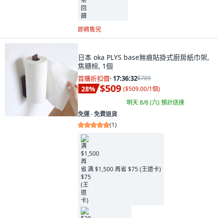
即將售完
日本 oka PLYS base無痕貼掛式廚房紙巾架,
焦糖棕, 1個
首購折扣價
·
17:36:31
$709
$509
28
%
(
$509.00/1個
)
明天 8/8 (六)
預計送達
免運 ∙ 免費退貨
(
1
)
满 $1,500 再省 $75 (王道卡)