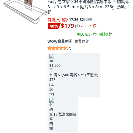
Easy 易立家 304不鏽鋼廚房紙巾架 不鏽鋼架
31 x 9 x 6.5cm + 貼片8 x 8cm 235g, 透明, 1
組
首購折扣價
·
17:36:31
$299
$179
40
%
(
$179.00/1個
)
明天 8/8 (六)
預計送達
WOW會員
免運 ∙ 免費退貨
(
2
)
满 $1,500 再省 $75 (王道卡)
$9 酷澎幣回饋