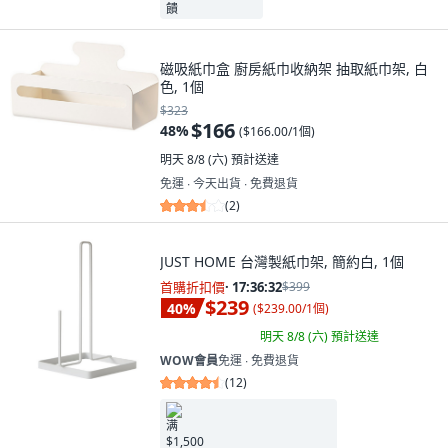
磁吸紙巾盒 廚房紙巾收納架 抽取紙巾架, 白
色, 1個
$323
$166
48
%
(
$166.00/1個
)
明天 8/8 (六)
預計送達
免運 ∙ 今天出貨 ∙ 免費退貨
(
2
)
JUST HOME 台灣製紙巾架, 簡約白, 1個
首購折扣價
·
17:36:31
$399
$239
40
%
(
$239.00/1個
)
明天 8/8 (六)
預計送達
WOW會員
免運 ∙ 免費退貨
(
12
)