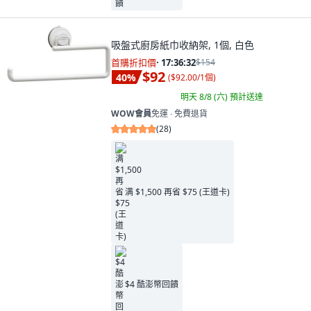
吸盤式廚房紙巾收納架, 1個, 白色
首購折扣價
·
17:36:31
$154
$92
40
%
(
$92.00/1個
)
明天 8/8 (六)
預計送達
WOW會員
免運 ∙ 免費退貨
(
28
)
满 $1,500 再省 $75 (王道卡)
$4 酷澎幣回饋