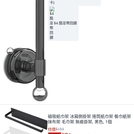
$4 酷澎幣回饋
磁吸紙巾架 冰箱側掛架 捲筒紙巾架 餐巾紙架
抹布架 毛巾架 無痕掛架, 黑色, 1個
特價
$159