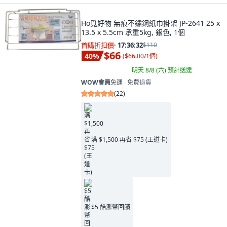
Ho覓好物 無痕不鏽鋼紙巾掛架 JP-2641 25 x
13.5 x 5.5cm 承重5kg, 銀色, 1個
首購折扣價
·
17:36:31
$110
$66
40
%
(
$66.00/1個
)
明天 8/8 (六)
預計送達
WOW會員
免運 ∙ 免費退貨
(
22
)
满 $1,500 再省 $75 (王道卡)
$5 酷澎幣回饋