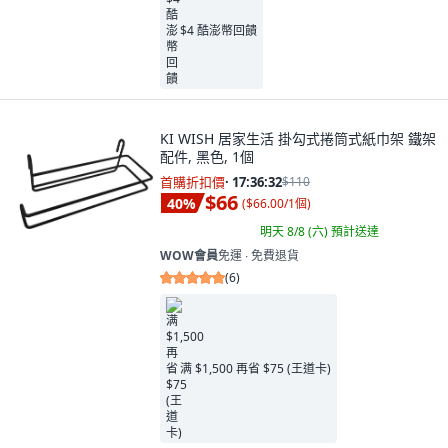
$4 酷澎幣回饋
KI WISH 居家生活 掛勾式捲筒式紙巾架 鐵架
配件, 黑色, 1個
首購折扣價
·
17:36:31
$110
$66
40
%
(
$66.00/1個
)
明天 8/8 (六)
預計送達
WOW會員
免運 ∙ 免費退貨
(
6
)
满 $1,500 再省 $75 (王道卡)