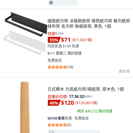
磁吸紙巾架 冰箱側掛架 捲筒紙巾架 餐巾紙架
抹布架 毛巾架 無痕掛架, 黑色, 1個
特價
$159
$71
55
%
(
$71.00/1個
)
同商家滿 $149 免運
8/11 星期二
預計送達
免費退貨
(
16
)
廣告
日式櫸木 方底紙巾架/捲紙架, 原木色, 1個
首購折扣價
·
17:36:31
$201
$120
40
%
(
$120.00/1個
)
明天 8/8 (六)
預計送達
WOW會員
免運 ∙ 免費退貨
(
5
)