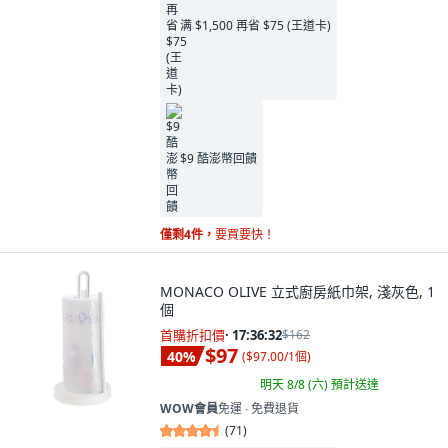
满 $1,500 再省 $75 (王道卡)
$9 酷澎幣回饋
僅剩4件，
要買要快！
MONACO OLIVE 立式廚房紙巾架, 淺灰色, 1
個
首購折扣價
·
17:36:31
$162
$97
40
%
(
$97.00/1個
)
明天 8/8 (六)
預計送達
WOW會員
免運 ∙ 免費退貨
(
71
)