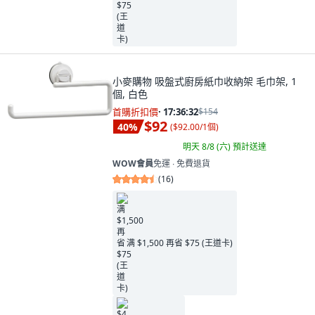
小麥購物 吸盤式廚房紙巾收納架 毛巾架, 1
個, 白色
首購折扣價
·
17:36:31
$154
$92
40
%
(
$92.00/1個
)
明天 8/8 (六)
預計送達
WOW會員
免運 ∙ 免費退貨
(
16
)
满 $1,500 再省 $75 (王道卡)