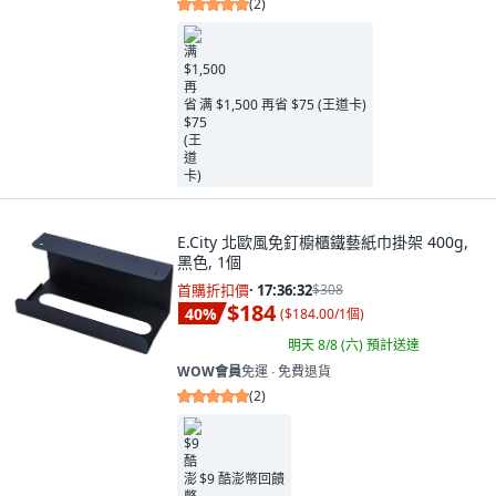
(
2
)
满 $1,500 再省 $75 (王道卡)
E.City 北歐風免釘櫥櫃鐵藝紙巾掛架 400g,
黑色, 1個
首購折扣價
·
17:36:31
$308
$184
40
%
(
$184.00/1個
)
明天 8/8 (六)
預計送達
WOW會員
免運 ∙ 免費退貨
(
2
)
$9 酷澎幣回饋