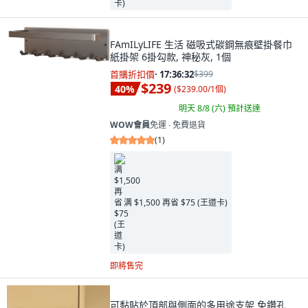
FAmILyLIFE 生活 磁吸式碳鋼無痕壁掛餐巾
紙掛架 6掛勾款, 神秘灰, 1個
首購折扣價
·
17:36:31
$399
$239
40
%
(
$239.00/1個
)
明天 8/8 (六)
預計送達
WOW會員
免運 ∙ 免費退貨
(
1
)
满 $1,500 再省 $75 (王道卡)
即將售完
可黏貼於頂部與側面的多用途支架 免鑽孔