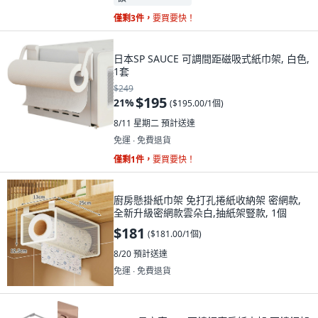
僅剩3件，
要買要快！
日本SP SAUCE 可調間距磁吸式紙巾架, 白色,
1套
$249
$195
21
%
(
$195.00/1個
)
8/11 星期二
預計送達
免運 ∙ 免費退貨
僅剩1件，
要買要快！
廚房懸掛紙巾架 免打孔捲紙收納架 密網款,
全新升級密網款雲朵白,抽紙架豎款, 1個
$181
(
$181.00/1個
)
8/20
預計送達
免運 ∙ 免費退貨