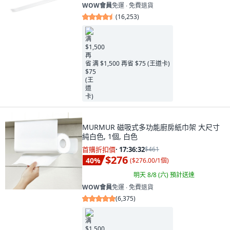
WOW會員
免運 ∙ 免費退貨
(
16,253
)
满 $1,500 再省 $75 (王道卡)
MURMUR 磁吸式多功能廚房紙巾架 大尺寸
純白色, 1個, 白色
首購折扣價
·
17:36:31
$461
$276
40
%
(
$276.00/1個
)
明天 8/8 (六)
預計送達
WOW會員
免運 ∙ 免費退貨
(
6,375
)