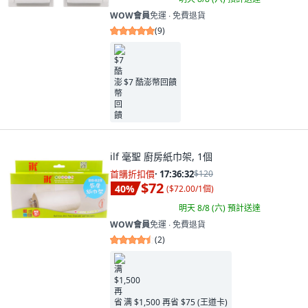
WOW會員
免運 ∙ 免費退貨
(
9
)
$7 酷澎幣回饋
ilf 毫聖 廚房紙巾架, 1個
首購折扣價
·
17:36:31
$120
$72
40
%
(
$72.00/1個
)
明天 8/8 (六)
預計送達
WOW會員
免運 ∙ 免費退貨
(
2
)
满 $1,500 再省 $75 (王道卡)