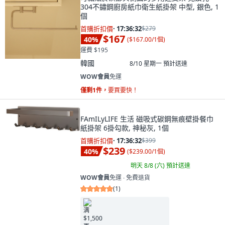
304不鏽鋼廚房紙巾衛生紙掛架 中型, 銀色, 1
個
首購折扣價
·
17:36:31
$279
$167
40
%
(
$167.00/1個
)
運費 $195
韓國
8/10 星期一
預計送達
WOW會員
免運
僅剩1件，
要買要快！
FAmILyLIFE 生活 磁吸式碳鋼無痕壁掛餐巾
紙掛架 6掛勾款, 神秘灰, 1個
首購折扣價
·
17:36:31
$399
$239
40
%
(
$239.00/1個
)
明天 8/8 (六)
預計送達
WOW會員
免運 ∙ 免費退貨
(
1
)