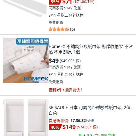
$71
55
%
(
$71.00/1個
)
同商家滿 $149 免運
8/11 星期二
預計送達
免費退貨
(
16
)
HomeEX 不鏽鋼無痕紙巾架 廚房收納架 不沾
黏 不用即拆, 1個
$49
(
$49.00/1個
)
同商家滿 $149 免運
8/11 星期二
預計送達
免費退貨
僅剩3件，
要買要快！
SP SAUCE 日本 可調間距磁吸式紙巾架, 2個,
白色
首購折扣價
·
17:36:31
$249
$149
40
%
(
$74.50/1個
)
明天 8/8 (六)
預計送達