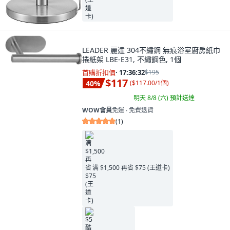
LEADER 麗達 304不繡鋼 無痕浴室廚房紙巾
捲紙架 LBE-E31, 不繡鋼色, 1個
首購折扣價
·
17:36:31
$195
$117
40
%
(
$117.00/1個
)
明天 8/8 (六)
預計送達
WOW會員
免運 ∙ 免費退貨
(
1
)
满 $1,500 再省 $75 (王道卡)