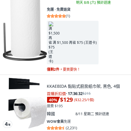
明天 8/8 (六)
預計送達
免運 ∙ 免費退貨
(
1
)
满 $1,500 再省 $75 (王道卡)
僅剩2件，
要買要快！
KKAEBIDA 黏貼式廚房紙巾架, 黑色, 4個
首購折扣價
·
17:36:31
$215
$129
40
%
(
$32.25/1個
)
運費 $195
韓國
8/11 星期二
預計送達
WOW會員
免運
(
2,231
)