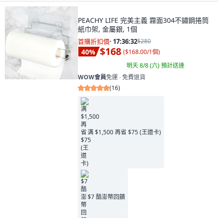
PEACHY LIFE 完美主義 霧面304不鏽鋼捲筒
紙巾架, 金屬銀, 1個
首購折扣價
·
17:36:31
$280
$168
40
%
(
$168.00/1個
)
明天 8/8 (六)
預計送達
WOW會員
免運 ∙ 免費退貨
(
16
)
满 $1,500 再省 $75 (王道卡)
$7 酷澎幣回饋