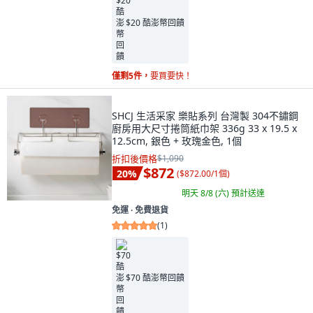
$20 酷澎幣回饋
僅剩5件，
要買要快！
SHCJ 生活采家 樂貼系列 台灣製 304不鏽鋼
廚房用大尺寸捲筒紙巾架 336g 33 x 19.5 x
12.5cm, 銀色 + 玫瑰金色, 1個
折扣後價格
$1,090
$872
20
%
(
$872.00/1個
)
明天 8/8 (六)
預計送達
免運 ∙ 免費退貨
(
1
)
$70 酷澎幣回饋