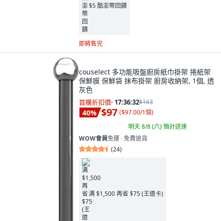
$5 酷澎幣回饋
即將售完
couselect 多功能吸盤廚房紙巾掛架 捲紙架
保鮮膜 保鮮袋 抹布掛架 廚房收納架, 1個, 透
灰色
首購折扣價
·
17:36:31
$163
$97
40
%
(
$97.00/1個
)
明天 8/8 (六)
預計送達
WOW會員
免運 ∙ 免費退貨
(
24
)
满 $1,500 再省 $75 (王道卡)