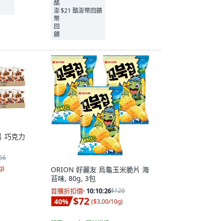
$21 酷澎幣回饋
片 巧克力
56
g
)
ORION 好麗友 烏龜玉米脆片 海
苔味, 80g, 3包
首購折扣價
·
10:10:25
$120
$72
40
%
(
$3.00/10g
)