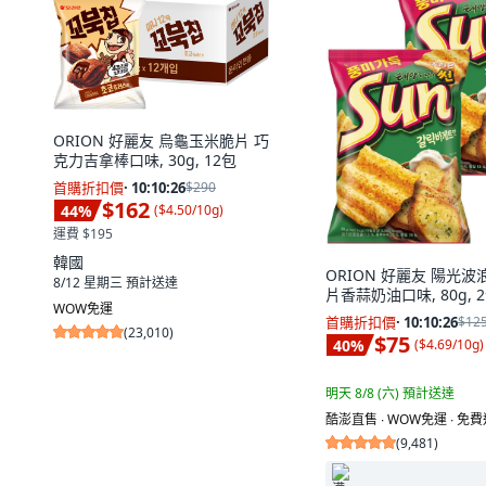
ORION 好麗友 烏龜玉米脆片 巧
克力吉拿棒口味, 30g, 12包
首購折扣價
·
10:10:25
$290
$162
44
%
(
$4.50/10g
)
運費 $195
韓國
ORION 好麗友 陽光
8/12 星期三
預計送達
片香蒜奶油口味, 80g, 
WOW免運
首購折扣價
·
10:10:25
$12
(
23,010
)
$75
40
%
(
$4.69/10g
)
明天 8/8 (六)
預計送達
酷澎直售 ∙ WOW免運 ∙ 免
(
9,481
)