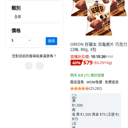
類別
全部
價格
$
~
搜尋
ORION 好麗友 烏龜脆片 巧克力
口味, 80g, 3包
您對目前的搜尋結果滿意嗎？
首購折扣價
·
10:10:25
$132
$79
40
%
(
$3.29/10g
)
明天 8/8 (六)
預計送達
您遇到什麼問題？
酷澎直售 ∙ WOW免運 ∙ 免費退貨
建議的搜尋字詞沒有幫助。
(
23,282
)
篩選沒有幫助。
有不相關的產品。
满 $1,500 再省 $75 (王道卡)
圖片或資訊不正確。