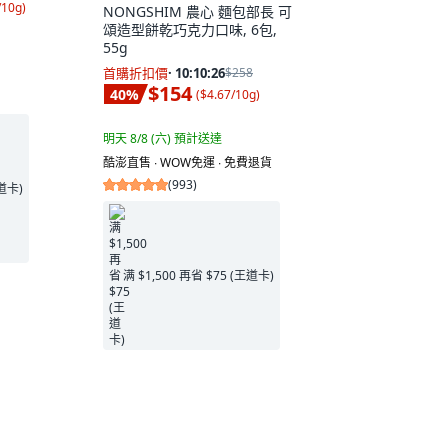
/10g
)
NONGSHIM 農心 麵包部長 可
頌造型餅乾巧克力口味, 6包,
55g
首購折扣價
·
10:10:25
$258
$154
40
%
(
$4.67/10g
)
明天 8/8 (六)
預計送達
酷澎直售 ∙ WOW免運 ∙ 免費退貨
(
993
)
王道卡)
满 $1,500 再省 $75 (王道卡)