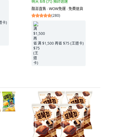
明天 8/8 (六)
預計送達
酷澎直售 ∙ WOW免運 ∙ 免費退貨
(
280
)
王道卡)
满 $1,500 再省 $75 (王道卡)