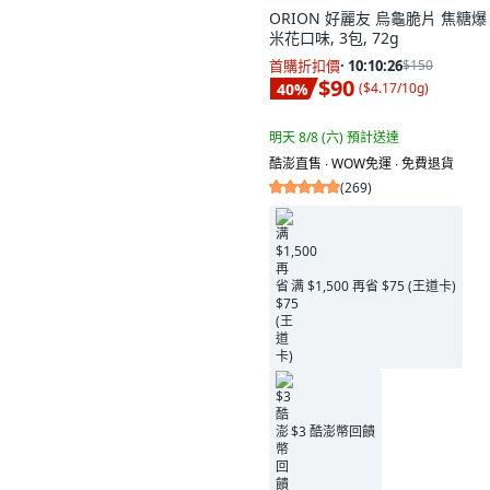
ORION 好麗友 烏龜脆片 焦糖爆
米花口味, 3包, 72g
首購折扣價
·
10:10:25
$150
$90
40
%
(
$4.17/10g
)
明天 8/8 (六)
預計送達
酷澎直售 ∙ WOW免運 ∙ 免費退貨
(
269
)
满 $1,500 再省 $75 (王道卡)
$3 酷澎幣回饋