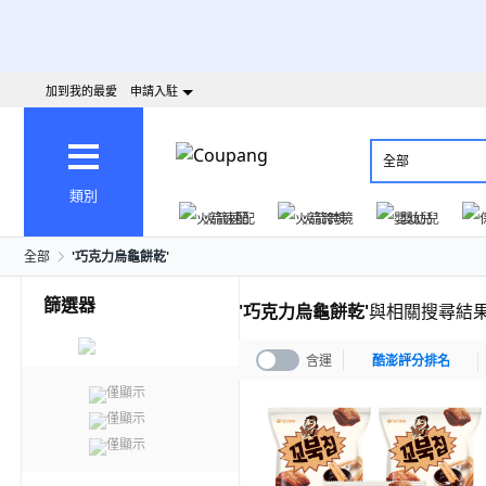
加到我的最愛
申請入駐
全部
類別
火箭速配
火箭跨境
嬰幼兒
全部
'
巧克力烏龜餅乾
'
篩選器
'
巧克力烏龜餅乾
'
與相關搜尋結
含運
酷澎評分排名
僅顯示
僅顯示
僅顯示