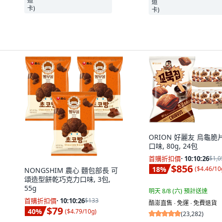
ORION 好麗友 烏龜脆
口味, 80g, 24包
首購折扣價
·
10:10:25
$1,0
$856
18
%
(
$4.46/10
NONGSHIM 農心 麵包部長 可
頌造型餅乾巧克力口味, 3包,
55g
明天 8/8 (六)
預計送達
首購折扣價
·
10:10:25
$133
酷澎直售 ∙ 免運 ∙ 免費退貨
$79
40
%
(
$4.79/10g
)
(
23,282
)