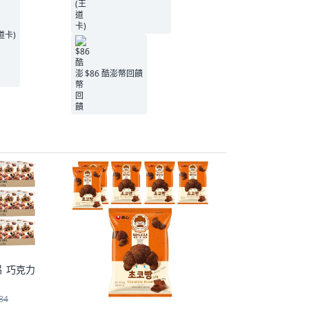
王道卡)
$86 酷澎幣回饋
片 巧克力
84