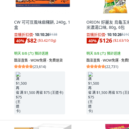
CW 可可豆風味麻糬餅, 240g, 1
ORION 好麗友 烏龜玉
盒
米濃湯口味, 80g, 6包
首購折扣價
·
10:10:25
$138
首購折扣價
·
10:10:25
$21
$82
$126
40
%
40
%
(
$3.42/10g
)
(
$2.63/10
明天 8/8 (六)
預計送達
明天 8/8 (六)
預計送達
酷澎直售 ∙ WOW免運 ∙ 免費退貨
酷澎直售 ∙ WOW免運 ∙ 免
(
23,614
)
(
22,731
)
满 $1,500 再省 $75 (王道卡)
满 $1,500 再省 $75 (