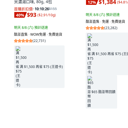
$1,384
米濃湯口味, 80g, 4包
12
%
(
$4.81
首購折扣價
·
10:10:25
$155
$93
明天 8/8 (六)
預計送達
40
%
(
$2.91/10g
)
酷澎直售 ∙ 免運 ∙ 免費退貨
明天 8/8 (六)
預計送達
(
23,282
)
酷澎直售 ∙ WOW免運 ∙ 免費退貨
(
22,731
)
满 $1,500 再省 $75 (
满 $1,500 再省 $75 (王道卡)
$65 酷澎幣回饋