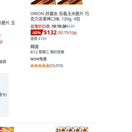
ORION 好麗友 烏龜玉米脆片 巧
克力吉拿棒口味, 120g, 4包
米脆片 玉
首購折扣價
·
10:10:25
$220
$132
40
%
(
$2.75/10g
)
0
運費 $195
g
)
韓國
8/12 星期三
預計送達
WOW免運
費退貨
(
23,010
)
王道卡)