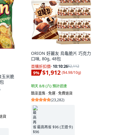
ORION 好麗友 烏龜脆片 巧克力
口味, 80g, 48包
首購折扣價
·
10:10:25
$2,112
$1,912
9
%
(
$4.98/10g
)
波浪玉米脆
2包
明天 8/8 (六)
預計送達
5
酷澎直售 ∙ 免運 ∙ 免費退貨
(
23,282
)
費退貨
最高再省 $96 (王道卡)