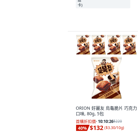
沒有其他想要的選擇。
ORION 好麗友 烏龜脆片 巧克力
口味, 80g, 5包
首購折扣價
·
10:10:25
$220
$132
40
%
(
$3.30/10g
)