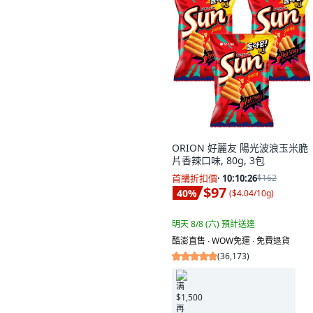
ORION 好麗友 陽光波浪玉米脆
片香辣口味, 80g, 3包
首購折扣價
·
10:10:25
$162
$97
40
%
(
$4.04/10g
)
明天 8/8 (六)
預計送達
酷澎直售 ∙ WOW免運 ∙ 免費退貨
(
36,173
)