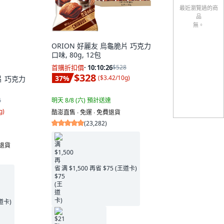
最近瀏覽過的商
品
無。
ORION 好麗友 烏龜脆片 巧克力
口味, 80g, 12包
首購折扣價
·
10:10:25
$528
$328
37
%
(
$3.42/10g
)
片 巧克力
明天 8/8 (六)
預計送達
4
g
)
酷澎直售 ∙ 免運 ∙ 免費退貨
(
23,282
)
費退貨
满 $1,500 再省 $75 (王道卡)
王道卡)