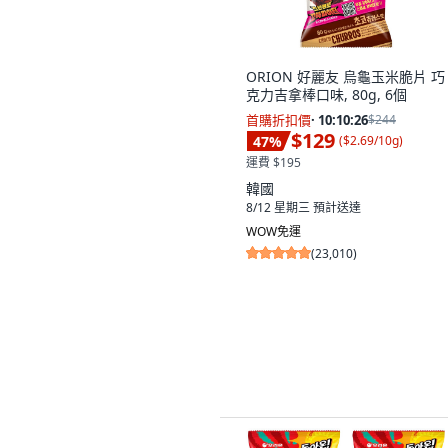
ORION 好麗友 烏龜玉米脆片 巧
克力吉拿棒口味, 80g, 6個
首購折扣價
·
10:10:25
$244
$129
47
%
(
$2.69/10g
)
運費 $195
韓國
8/12 星期三
預計送達
WOW免運
(
23,010
)