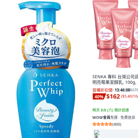
SENKA 專科 台灣公司
明亮莓果潔顏乳, 100g,
首購折扣價
·
13:46:06
$27
$162
40
%
(
$5.40/10
明天 8/8 (六)
預計送達
WOW會員
免運 ∙ 免費退貨
(
400
)