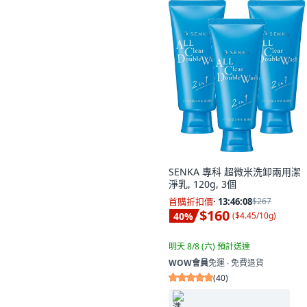
SENKA 專科 超微米洗卸兩用潔
淨乳, 120g, 3個
首購折扣價
·
13:46:06
$267
$160
40
%
(
$4.45/10g
)
明天 8/8 (六)
預計送達
WOW會員
免運 ∙ 免費退貨
(
40
)