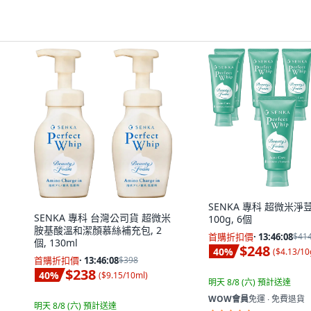
SENKA 專科 超微米淨
SENKA 專科 台灣公司貨 超微米
100g, 6個
胺基酸溫和潔顏慕絲補充包, 2
首購折扣價
·
13:46:06
$41
個, 130ml
$248
40
%
(
$4.13/10
首購折扣價
·
13:46:06
$398
$238
40
%
(
$9.15/10ml
)
明天 8/8 (六)
預計送達
WOW會員
免運 ∙ 免費退貨
明天 8/8 (六)
預計送達