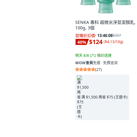
SENKA 專科 超微米淨荳潔顏乳,
100g, 3個
首購折扣價
·
13:46:06
$207
$124
40
%
(
$4.13/10g
)
明天 8/8 (六)
預計送達
WOW會員
免運 ∙ 免費退貨
(
27
)
满 $1,500 再省 $75 (王道卡)