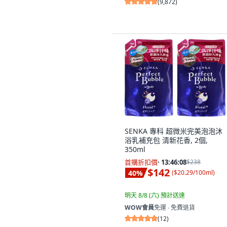
沒有其他想要的選擇。
(
9,872
)
SENKA 專科 超微米完美泡泡沐
浴乳補充包 清新花香, 2個,
350ml
首購折扣價
·
13:46:06
$238
$142
40
%
(
$20.29/100ml
)
明天 8/8 (六)
預計送達
WOW會員
免運 ∙ 免費退貨
(
12
)