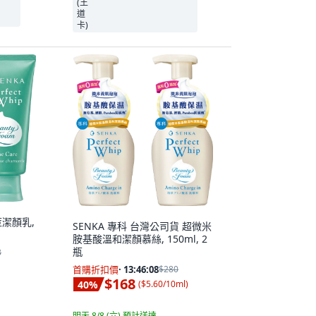
荳潔顏乳,
SENKA 專科 台灣公司貨 超微米
胺基酸溫和潔顏慕絲, 150ml, 2
瓶
3
首購折扣價
·
13:46:06
$280
$168
40
%
(
$5.60/10ml
)
明天 8/8 (六)
預計送達