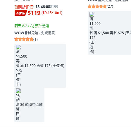
(
27
)
首購折扣價
·
13:46:06
$199
$119
40
%
(
$9.15/10ml
)
明天 8/8 (六)
預計送達
WOW會員
免運 ∙ 免費退貨
满 $1,500 再省 $75 (
(
1
)
满 $1,500 再省 $75 (王道卡)
$6 酷澎幣回饋