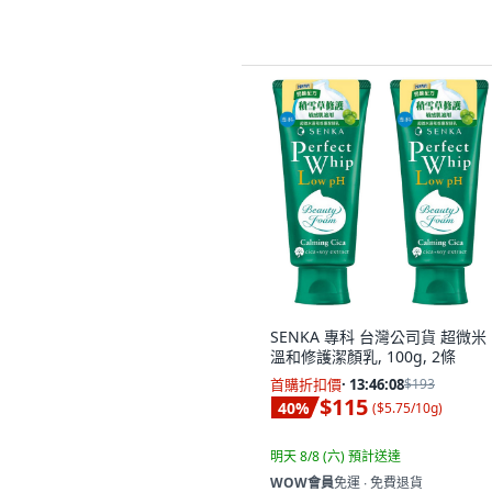
SENKA 專科 台灣公司貨 超微米
溫和修護潔顏乳, 100g, 2條
首購折扣價
·
13:46:06
$193
$115
40
%
(
$5.75/10g
)
明天 8/8 (六)
預計送達
WOW會員
免運 ∙ 免費退貨