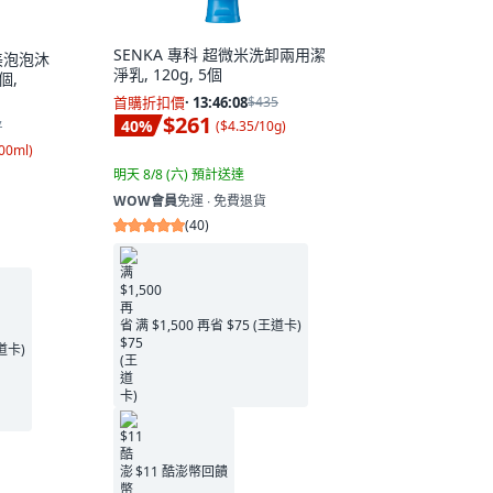
SENKA 專科 超微米洗卸兩用潔
美泡泡沐
淨乳, 120g, 5個
個,
首購折扣價
·
13:46:06
$435
$261
40
%
(
$4.35/10g
)
7
100ml
)
明天 8/8 (六)
預計送達
WOW會員
免運 ∙ 免費退貨
(
40
)
满 $1,500 再省 $75 (王道卡)
王道卡)
$11 酷澎幣回饋