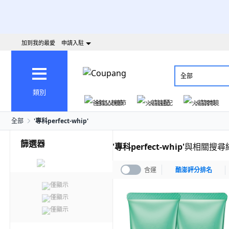
加到我的最愛
申請入駐
全部
類別
爸氣父親節
火箭速配
火箭跨境
全部
'
專科perfect-whip
'
篩選器
'
專科perfect-whip
'
與相關搜尋
含運
酷澎評分排名
僅顯示
僅顯示
僅顯示