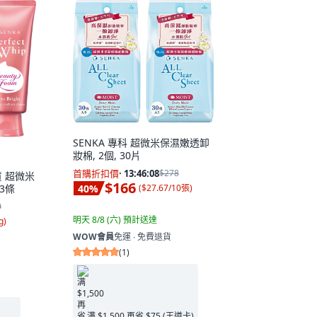
SENKA 專科 超微米保濕嫩透卸
妝棉, 2個, 30片
首購折扣價
·
13:46:06
$278
貨 超微米
$166
40
%
 3條
(
$27.67/10張
)
0
明天 8/8 (六)
預計送達
g
)
WOW會員
免運 ∙ 免費退貨
(
1
)
满 $1,500 再省 $75 (王道卡)