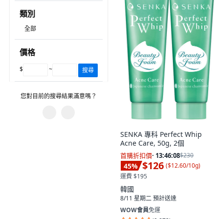
類別
全部
價格
$
~
搜尋
您對目前的搜尋結果滿意嗎？
您遇到什麼問題？
SENKA 專科 Perfect Whip
Acne Care, 50g, 2個
圖片或資訊不正確。
首購折扣價
·
13:46:06
$230
$126
45
%
有不相關的產品。
(
$12.60/10g
)
運費 $195
篩選沒有幫助。
韓國
8/11 星期二
預計送達
建議的搜尋字詞沒有幫助。
WOW會員
免運