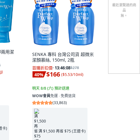
最近瀏覽過的商
品
無。
卸兩用潔
SENKA 專科 台灣公司貨 超微米
潔顏慕絲, 150ml, 2瓶
8
首購折扣價
·
13:46:06
$278
g
)
$166
40
%
(
$5.53/10ml
)
明天 8/8 (六)
預計送達
WOW會員
免運 ∙ 免費退貨
(
33,863
)
王道卡)
满 $1,500 再省 $75 (王道卡)