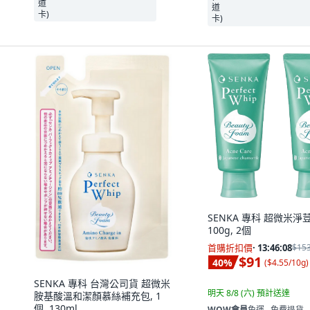
SENKA 專科 超微米淨
100g, 2個
首購折扣價
·
13:46:06
$15
$91
40
%
(
$4.55/10g
)
SENKA 專科 台灣公司貨 超微米
明天 8/8 (六)
預計送達
胺基酸溫和潔顏慕絲補充包, 1
個, 130ml
WOW會員
免運 ∙ 免費退貨