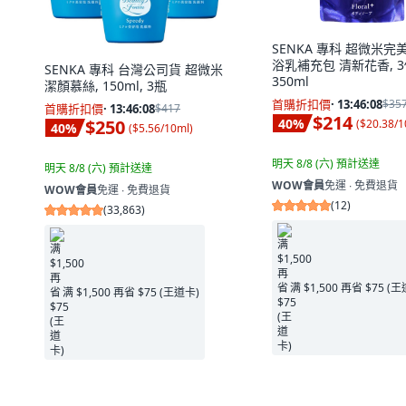
SENKA 專科 超微米完
浴乳補充包 清新花香, 3
SENKA 專科 台灣公司貨 超微米
350ml
潔顏慕絲, 150ml, 3瓶
首購折扣價
·
13:46:06
$35
首購折扣價
·
13:46:06
$417
$214
40
%
$250
(
$20.38/
40
%
(
$5.56/10ml
)
明天 8/8 (六)
預計送達
明天 8/8 (六)
預計送達
WOW會員
免運 ∙ 免費退貨
WOW會員
免運 ∙ 免費退貨
(
12
)
(
33,863
)
满 $1,500 再省 $75 (
满 $1,500 再省 $75 (王道卡)