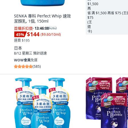
满 $1,500 再省 $75 (
SENKA 專科 Perfect Whip 速效
潔顏乳, 1個, 150ml
首購折扣價
·
13:46:06
$262
$144
45
%
(
$9.60/10ml
)
運費 $195
日本
8/12 星期三
預計送達
WOW會員
免運
(
585
)