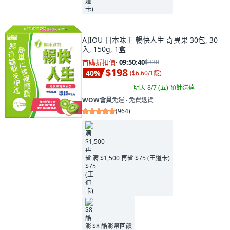
AJIOU 日本味王 暢快人生 奇異果 30包, 30
入, 150g, 1盒
首購折扣價
·
09:50:38
$330
$198
40
%
(
$6.60/1錠
)
明天 8/7 (五)
預計送達
WOW會員
免運 ∙ 免費退貨
(
964
)
满 $1,500 再省 $75 (王道卡)
$8 酷澎幣回饋