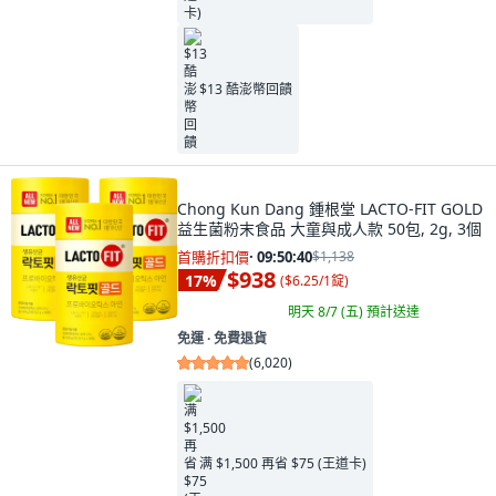
$13 酷澎幣回饋
Chong Kun Dang 鍾根堂 LACTO-FIT GOLD
益生菌粉末食品 大童與成人款 50包, 2g, 3個
首購折扣價
·
09:50:38
$1,138
$938
17
%
(
$6.25/1錠
)
明天 8/7 (五)
預計送達
免運 ∙ 免費退貨
(
6,020
)
满 $1,500 再省 $75 (王道卡)