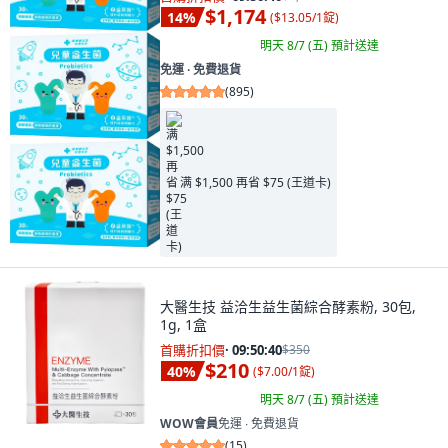
$1,174
14
%
(
$13.05/1錠
)
明天 8/7 (五)
預計送達
免運 ∙ 免費退貨
(
895
)
满 $1,500 再省 $75 (王道卡)
大醫生技 益洽生益生菌綜合酵素粉, 30包,
1g, 1盒
首購折扣價
·
09:50:38
$350
$210
40
%
(
$7.00/1錠
)
明天 8/7 (五)
預計送達
WOW會員
免運 ∙ 免費退貨
(
15
)