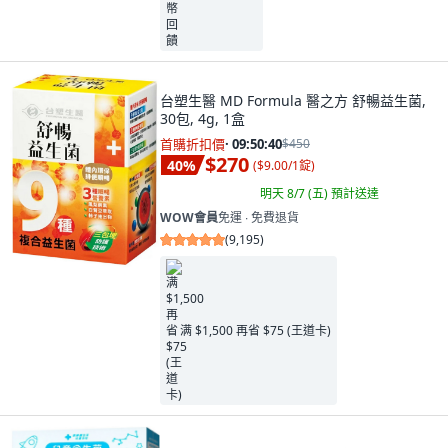
台塑生醫 MD Formula 醫之方 舒暢益生菌,
30包, 4g, 1盒
首購折扣價
·
09:50:38
$450
$270
40
%
(
$9.00/1錠
)
明天 8/7 (五)
預計送達
WOW會員
免運 ∙ 免費退貨
(
9,195
)
满 $1,500 再省 $75 (王道卡)