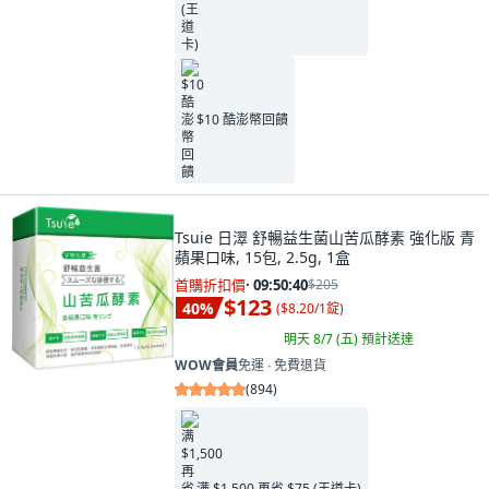
$10 酷澎幣回饋
Tsuie 日濢 舒暢益生菌山苦瓜酵素 強化版 青
蘋果口味, 15包, 2.5g, 1盒
首購折扣價
·
09:50:38
$205
$123
40
%
(
$8.20/1錠
)
明天 8/7 (五)
預計送達
WOW會員
免運 ∙ 免費退貨
(
894
)
满 $1,500 再省 $75 (王道卡)