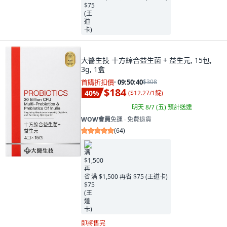
大醫生技 十方綜合益生菌 + 益生元, 15包,
3g, 1盒
首購折扣價
·
09:50:38
$308
$184
40
%
(
$12.27/1錠
)
明天 8/7 (五)
預計送達
WOW會員
免運 ∙ 免費退貨
(
64
)
满 $1,500 再省 $75 (王道卡)
即將售完