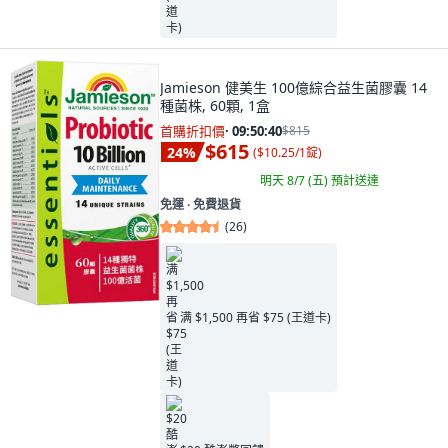
Jamieson 健美生 100億綜合益生菌膠囊 14
種菌株, 60顆, 1盒
首購折扣價
·
09:50:38
$815
$615
24
%
(
$10.25/1錠
)
明天 8/7 (五)
預計送達
免運 ∙ 免費退貨
(
26
)
满 $1,500 再省 $75 (王道卡)