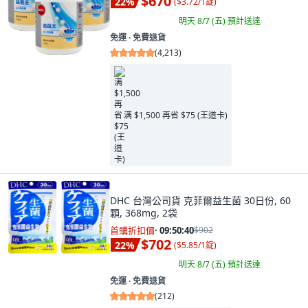
$670
22
%
(
$3.72/1錠
)
明天 8/7 (五)
預計送達
免運 ∙ 免費退貨
(
4,213
)
满 $1,500 再省 $75 (王道卡)
DHC 台灣公司貨 克菲爾益生菌 30日份, 60
顆, 368mg, 2袋
首購折扣價
·
09:50:38
$902
$702
22
%
(
$5.85/1錠
)
明天 8/7 (五)
預計送達
免運 ∙ 免費退貨
(
212
)