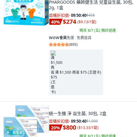
PHARGOODS 藥師健生活 兒童益生菌, 30包,
2g, 1盒
首購折扣價
·
09:50:38
$458
$274
40
%
(
$9.13/1錠
)
明天 8/7 (五)
預計送達
WOW會員
免運 ∙ 免費退貨
(
895
)
满 $1,500 再省 $75 (王道卡)
統一生機 淨 益生菌, 30包, 2盒
首購折扣價
·
09:50:38
$1,000
$800
20
%
(
$13.33/1錠
)
明天 8/7 (五)
預計送達