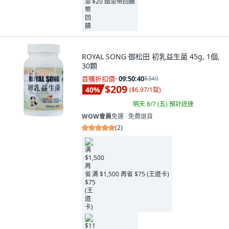
$20 酷澎幣回饋
ROYAL SONG 御松田 初乳益生菌 45g, 1個,
30顆
首購折扣價
·
09:50:38
$349
$209
40
%
(
$6.97/1錠
)
明天 8/7 (五)
預計送達
WOW會員
免運 ∙ 免費退貨
(
2
)
满 $1,500 再省 $75 (王道卡)