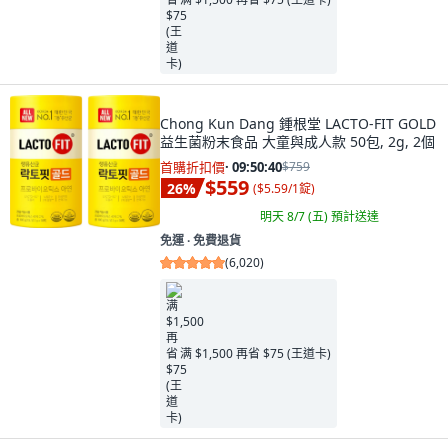
Chong Kun Dang 鍾根堂 LACTO-FIT GOLD
益生菌粉末食品 大童與成人款 50包, 2g, 2個
首購折扣價
·
09:50:38
$759
$559
26
%
(
$5.59/1錠
)
明天 8/7 (五)
預計送達
免運 ∙ 免費退貨
(
6,020
)
满 $1,500 再省 $75 (王道卡)