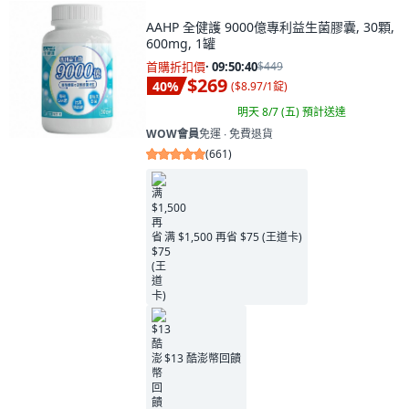
AAHP 全健護 9000億專利益生菌膠囊, 30顆,
600mg, 1罐
首購折扣價
·
09:50:38
$449
$269
40
%
(
$8.97/1錠
)
明天 8/7 (五)
預計送達
WOW會員
免運 ∙ 免費退貨
(
661
)
满 $1,500 再省 $75 (王道卡)
$13 酷澎幣回饋