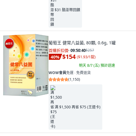
$31 酷澎幣回饋
葡萄王 健常八益菌, 80顆, 0.6g, 1罐
首購折扣價
·
09:50:38
$257
$154
40
%
(
$1.93/1錠
)
明天 8/7 (五)
預計送達
WOW會員
免運 ∙ 免費退貨
(
1,150
)
满 $1,500 再省 $75 (王道卡)