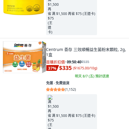
满 $1,500 再省 $75 (王道卡)
Centrum 善存 三效順暢益生菌粉末顆粒, 2g,
1盒
首購折扣價
·
09:50:38
$535
$335
37
%
(
$1675.00/10g
)
明天 8/7 (五)
預計送達
免運 ∙ 免費退貨
(
1,152
)
满 $1,500 再省 $75 (王道卡)