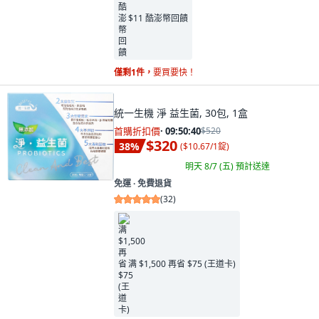
$11 酷澎幣回饋
僅剩1件，
要買要快！
統一生機 淨 益生菌, 30包, 1盒
首購折扣價
·
09:50:38
$520
$320
38
%
(
$10.67/1錠
)
明天 8/7 (五)
預計送達
免運 ∙ 免費退貨
(
32
)
满 $1,500 再省 $75 (王道卡)