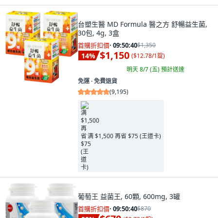
台塑生醫 MD Formula 醫之方 舒暢益生菌,
30包, 4g, 3盒
首購折扣價
·
09:50:38
$1,350
$1,150
14
%
(
$12.78/1錠
)
明天 8/7 (五)
預計送達
免運 ∙ 免費退貨
(
9,195
)
满 $1,500 再省 $75 (王道卡)
葡萄王 益菌王, 60顆, 600mg, 3罐
首購折扣價
·
09:50:38
$870