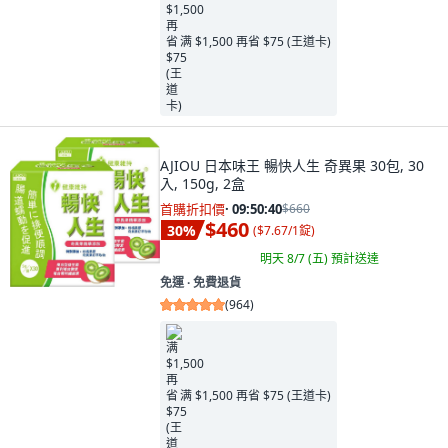
满 $1,500 再省 $75 (王道卡)
AJIOU 日本味王 暢快人生 奇異果 30包, 30
入, 150g, 2盒
首購折扣價
·
09:50:38
$660
$460
30
%
(
$7.67/1錠
)
明天 8/7 (五)
預計送達
免運 ∙ 免費退貨
(
964
)
满 $1,500 再省 $75 (王道卡)