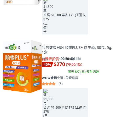
满 $1,500 再省 $75 (王道卡)
我的健康日記 順暢PLUS+ 益生菌, 30包, 5g,
1盒
首購折扣價
·
09:50:38
$450
$270
40
%
(
$9.00/1錠
)
明天 8/7 (五)
預計送達
WOW會員
免運 ∙ 免費退貨
(
5
)
满 $1,500 再省 $75 (王道卡)