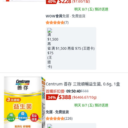
$228
40
%
(
$7.60/1錠
)
明天 8/7 (五)
預計送達
WOW會員
免運 ∙ 免費退貨
(
7
)
满 $1,500 再省 $75 (王道卡)
Centrum 善存 三效順暢益生菌, 0.6g, 1盒
首購折扣價
·
09:50:38
$588
$388
34
%
(
$6466.67/10g
)
明天 8/7 (五)
預計送達
免運 ∙ 免費退貨
(
226
)