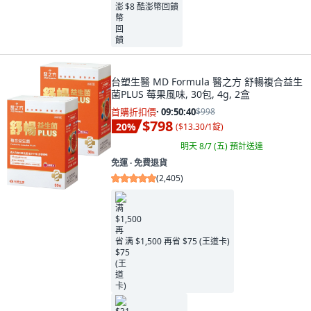
$8 酷澎幣回饋
台塑生醫 MD Formula 醫之方 舒暢複合益生
菌PLUS 莓果風味, 30包, 4g, 2盒
首購折扣價
·
09:50:38
$998
$798
20
%
(
$13.30/1錠
)
明天 8/7 (五)
預計送達
免運 ∙ 免費退貨
(
2,405
)
满 $1,500 再省 $75 (王道卡)