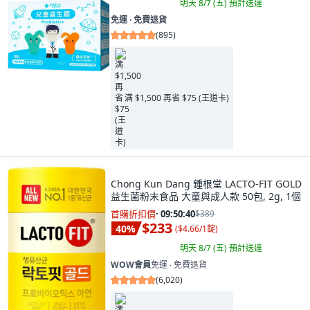
明天 8/7 (五)
預計送達
免運 ∙ 免費退貨
(
895
)
满 $1,500 再省 $75 (王道卡)
Chong Kun Dang 鍾根堂 LACTO-FIT GOLD
益生菌粉末食品 大童與成人款 50包, 2g, 1個
首購折扣價
·
09:50:38
$389
$233
40
%
(
$4.66/1錠
)
明天 8/7 (五)
預計送達
WOW會員
免運 ∙ 免費退貨
(
6,020
)