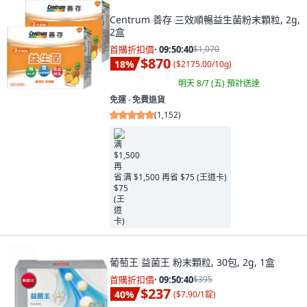
Centrum 善存 三效順暢益生菌粉末顆粒, 2g,
2盒
首購折扣價
·
09:50:38
$1,070
$870
18
%
(
$2175.00/10g
)
明天 8/7 (五)
預計送達
免運 ∙ 免費退貨
(
1,152
)
满 $1,500 再省 $75 (王道卡)
葡萄王 益菌王 粉末顆粒, 30包, 2g, 1盒
首購折扣價
·
09:50:38
$395
$237
40
%
(
$7.90/1錠
)