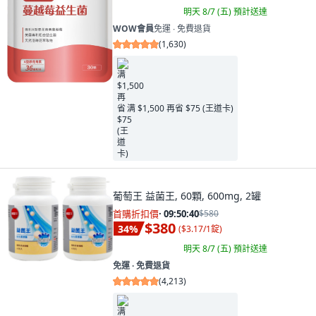
明天 8/7 (五)
預計送達
WOW會員
免運 ∙ 免費退貨
(
1,630
)
满 $1,500 再省 $75 (王道卡)
葡萄王 益菌王, 60顆, 600mg, 2罐
首購折扣價
·
09:50:38
$580
$380
34
%
(
$3.17/1錠
)
明天 8/7 (五)
預計送達
免運 ∙ 免費退貨
(
4,213
)