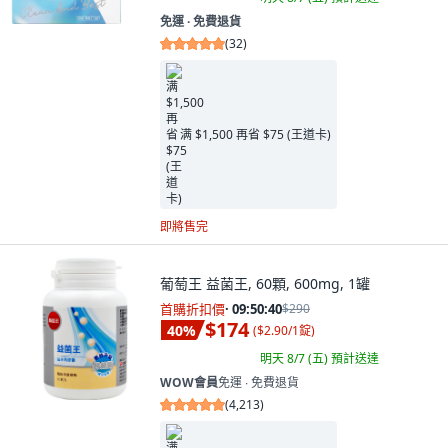
免運 ∙ 免費退貨
(
32
)
满 $1,500 再省 $75 (王道卡)
即將售完
葡萄王 益菌王, 60顆, 600mg, 1罐
首購折扣價
·
09:50:38
$290
$174
40
%
(
$2.90/1錠
)
明天 8/7 (五)
預計送達
WOW會員
免運 ∙ 免費退貨
(
4,213
)