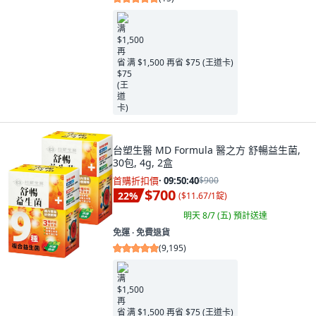
满 $1,500 再省 $75 (王道卡)
台塑生醫 MD Formula 醫之方 舒暢益生菌,
30包, 4g, 2盒
首購折扣價
·
09:50:38
$900
$700
22
%
(
$11.67/1錠
)
明天 8/7 (五)
預計送達
免運 ∙ 免費退貨
(
9,195
)
满 $1,500 再省 $75 (王道卡)