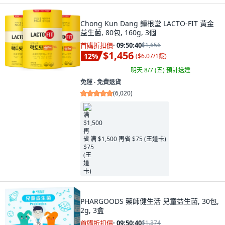
Chong Kun Dang 鍾根堂 LACTO-FIT 黃金
益生菌, 80包, 160g, 3個
首購折扣價
·
09:50:38
$1,656
$1,456
12
%
(
$6.07/1錠
)
明天 8/7 (五)
預計送達
免運 ∙ 免費退貨
(
6,020
)
满 $1,500 再省 $75 (王道卡)
PHARGOODS 藥師健生活 兒童益生菌, 30包,
2g, 3盒
首購折扣價
·
09:50:38
$1,374