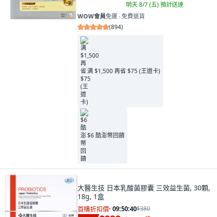
明天 8/7 (五)
預計送達
WOW會員
免運 ∙ 免費退貨
(
894
)
满 $1,500 再省 $75 (王道卡)
$6 酷澎幣回饋
大醫生技 日本乳酸菌膠囊 三效益生菌, 30顆,
18g, 1盒
首購折扣價
·
09:50:38
$380