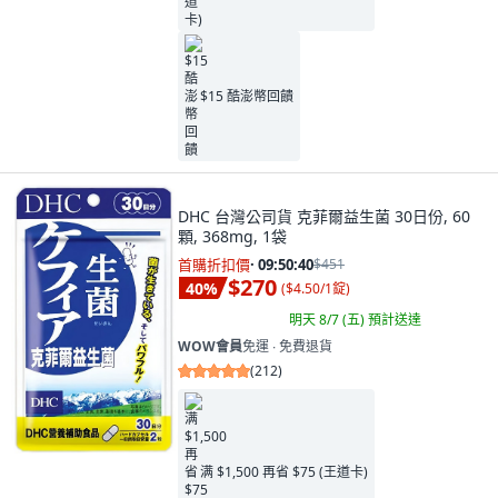
$15 酷澎幣回饋
DHC 台灣公司貨 克菲爾益生菌 30日份, 60
顆, 368mg, 1袋
首購折扣價
·
09:50:38
$451
$270
40
%
(
$4.50/1錠
)
明天 8/7 (五)
預計送達
WOW會員
免運 ∙ 免費退貨
(
212
)
满 $1,500 再省 $75 (王道卡)