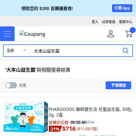
領取您的
$200
首購優惠卷!
打開 App
登入
註冊會員
客服中心
全部
'
大本山益生菌
'
與相關搜尋結果
篩選器
含運
PHARGOODS 藥師健生活 兒童益生菌, 30包,
2g, 2盒
首購折扣價
·
09:50:38
$916
$716
21
%
(
$11.93/1錠
)