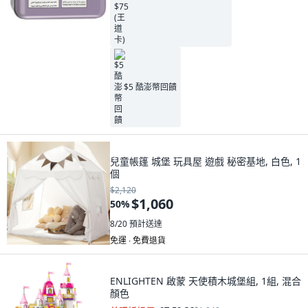
$5 酷澎幣回饋
兒童帳篷 城堡 玩具屋 遊戲 秘密基地, 白色, 1
個
$2,120
$1,060
50
%
8/20
預計送達
免運 ∙ 免費退貨
ENLIGHTEN 啟蒙 天使積木城堡組, 1組, 混合
顏色