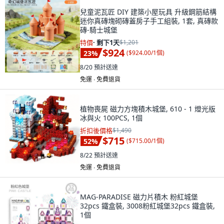
兒童泥瓦匠 DIY 建築小屋玩具 升級鋼筋結構
迷你真磚塊砌磚蓋房子手工組裝, 1套, 真磚款
磚-騎士城堡
特價
·
剩下1天
$1,201
$924
23
%
(
$924.00/1個
)
8/20
預計送達
免運 ∙ 免費退貨
植物喪屍 磁力方塊積木城堡, 610 - 1 燈光版
冰與火 100PCS, 1個
折扣後價格
$1,490
$715
52
%
(
$715.00/1個
)
8/22
預計送達
免運 ∙ 免費退貨
MAG-PARADISE 磁力片積木 粉紅城堡
32pcs 鐵盒裝, 3008粉紅城堡32pcs 鐵盒裝,
1個