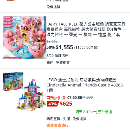
免費退貨
FAIRY TALE KEEP 磁力公主城堡 過家家玩具,
豪華禮盒 高階磁控 超大驚喜城堡 送4角色 一
磁力控制 一 聲光 一 機關 一 禮盒 粉, 1套
$3,110
$1,555
50
%
(
$1555.00/1個
)
8/20
預計送達
免運 ∙ 免費退貨
LEGO 迪士尼系列 灰姑娘與動物的城堡
Cinderella Animal Friends Castle 43283,
1個
首購折扣價
·
07:50:34
$1,099
$625
43
%
明天 8/10 (一)
預計送達
酷澎直售 ∙ 免運 ∙ 免費退貨
(
3
)