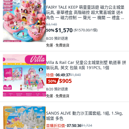
FAIRY TALE KEEP 萌童童話遊 磁力公主城堡
玩具, 豪華禮盒 高階磁控 超大驚喜城堡 送4
角色 一 磁力控制 一 聲光 一 機關 一 禮盒 粉,
1套
$3,140
$1,570
50
%
(
$1570.00/1個
)
8/20
預計送達
免運 ∙ 免費退貨
Villa & Rail Car 兒童公主城堡別墅 軌道車 拼
裝玩具, 英文 包裝 8房 191PCS, 1個
特價
·
06:49:35
$1,840
$905
50
%
8/20
預計送達
免運 ∙ 免費退貨
SANDS ALIVE 動力沙王國套組, 1組, 1.5kg,
城堡 多色
首購折扣價
·
07:50:34
$1,724