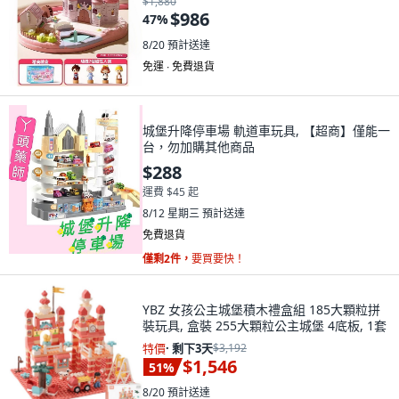
$1,880
$986
47
%
8/20
預計送達
免運 ∙ 免費退貨
城堡升降停車場 軌道車玩具, 【超商】僅能一
台，勿加購其他商品
$288
運費 $45 起
8/12 星期三
預計送達
免費退貨
僅剩2件，
要買要快！
YBZ 女孩公主城堡積木禮盒組 185大顆粒拼
裝玩具, 盒裝 255大顆粒公主城堡 4底板, 1套
特價
·
剩下3天
$3,192
$1,546
51
%
8/20
預計送達