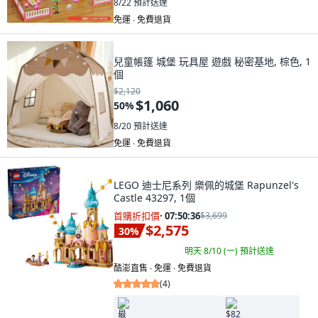
8/22
預計送達
免運 ∙ 免費退貨
兒童帳篷 城堡 玩具屋 遊戲 秘密基地, 棕色, 1
個
$2,120
$1,060
50
%
8/20
預計送達
免運 ∙ 免費退貨
LEGO 迪士尼系列 樂佩的城堡 Rapunzel's
Castle 43297, 1個
首購折扣價
·
07:50:34
$3,699
$2,575
30
%
明天 8/10 (一)
預計送達
酷澎直售 ∙ 免運 ∙ 免費退貨
(
4
)