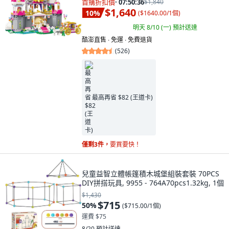
首購折扣價
·
07:50:34
$1,840
$1,640
10
%
(
$1640.00/1個
)
明天 8/10 (一)
預計送達
酷澎直售 ∙ 免運 ∙ 免費退貨
(
526
)
最高再省 $82 (王道卡)
僅剩3件，
要買要快！
兒童益智立體帳篷積木城堡組裝套裝 70PCS
DIY拼搭玩具, 9955 - 764A70pcs1.32kg, 1個
$1,430
$715
50
%
(
$715.00/1個
)
運費 $75
8/20
預計送達