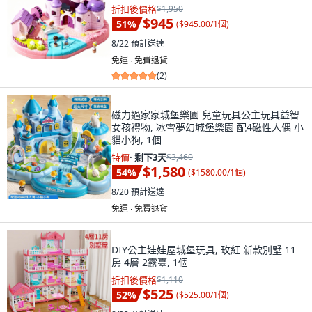
折扣後價格
$1,950
$945
51
%
(
$945.00/1個
)
8/22
預計送達
免運 ∙ 免費退貨
(
2
)
磁力過家家城堡樂園 兒童玩具公主玩具益智
女孩禮物, 冰雪夢幻城堡樂園 配4磁性人偶 小
貓小狗, 1個
特價
·
剩下3天
$3,460
$1,580
54
%
(
$1580.00/1個
)
8/20
預計送達
免運 ∙ 免費退貨
DIY公主娃娃屋城堡玩具, 玫紅 新款別墅 11
房 4層 2露臺, 1個
折扣後價格
$1,110
$525
52
%
(
$525.00/1個
)