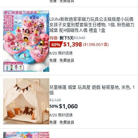
免運 ∙ 免費退貨
LIUlu新款過家家磁力玩具公主娃娃屋小玩偶
女孩子女童別墅套裝生日禮物, 1個, 粉色磁力
城堡 配4個磁性人偶 禮盒 1盒
特價
·
剩下5天
$3,545
$1,398
60
%
(
$1398.00/1套
)
8/20
預計送達
免運 ∙ 免費退貨
兒童帳篷 城堡 玩具屋 遊戲 秘密基地, 米色, 1
個
$2,120
$1,060
50
%
8/20
預計送達
免運 ∙ 免費退貨