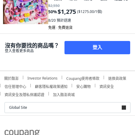
版, 1套
$2,550
$1,275
50
%
(
$1275.00/1個
)
8/20
預計送達
免運 ∙ 免費退貨
沒有你要找的商品嗎？
登入
登入查看更多商品
Investor Relations
關於酷澎
Coupang使用者條款
退換貨政策
信任管理中心
顧客隱私權政策通知
安心購物
資訊安全
資訊安全及隱私保護認證
加入酷澎商城
Global Site