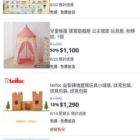
8/20
預計送達
免運 ∙ 免費退貨
兒童帳篷 寶寶遊戲屋 公主城堡 玩具屋, 粉條
紋, 1個
$2,200
$1,100
50
%
8/20
預計送達
免運 ∙ 免費退貨
teifoc 益智磚塊建築玩具小城堡, 詳見包裝,
詳見包裝, 詳見包裝
$1,590
$1,290
18
%
8/14 星期五
預計送達
免運 ∙ 免費退貨
即將售完