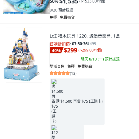
$1,535
50
%
(
$1535.00/1個
)
8/20
預計送達
免運 ∙ 免費退貨
LoZ 積木玩具 1220, 城堡音樂盒, 1盒
首購折扣價
·
07:50:34
$499
$299
40
%
(
$299.00/1個
)
明天 8/10 (一)
預計送達
酷澎直售 ∙ 免運 ∙ 免費退貨
(
13
)
满 $1,500 再省 $75 (王道卡)