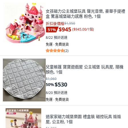
女孩磁力公主城堡玩具 聲光音樂, 豪華手提禮
盒 驚喜城堡磁力感應 粉色, 1個
折扣後價格
$1,950
$945
51
%
(
$945.00/1個
)
8/22
預計送達
免運 ∙ 免費退貨
(
2
)
兒童帳篷 寶寶遊戲屋 公主城堡 玩具屋, 隨機
顏色, 1個
$1,060
$530
50
%
8/20
預計送達
免運 ∙ 免費退貨
過家家磁力城堡樂園 禮盒裝 磁控玩具 娃娃
屋, 公主粉, 1個