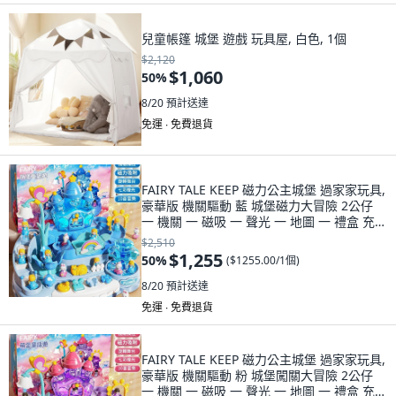
兒童帳篷 城堡 遊戲 玩具屋, 白色, 1個
$2,120
$1,060
50
%
8/20
預計送達
免運 ∙ 免費退貨
FAIRY TALE KEEP 磁力公主城堡 過家家玩具,
豪華版 機關驅動 藍 城堡磁力大冒險 2公仔
一 機關 一 磁吸 一 聲光 一 地圖 一 禮盒 充電
版, 1套
$2,510
$1,255
50
%
(
$1255.00/1個
)
8/20
預計送達
免運 ∙ 免費退貨
FAIRY TALE KEEP 磁力公主城堡 過家家玩具,
豪華版 機關驅動 粉 城堡闖關大冒險 2公仔
一 機關 一 磁吸 一 聲光 一 地圖 一 禮盒 充電