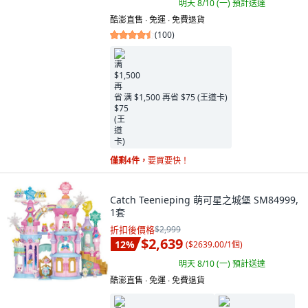
明天 8/10 (一)
預計送達
酷澎直售 ∙ 免運 ∙ 免費退貨
(
100
)
满 $1,500 再省 $75 (王道卡)
僅剩4件，
要買要快！
Catch Teenieping 萌可星之城堡 SM84999,
1套
折扣後價格
$2,999
$2,639
12
%
(
$2639.00/1個
)
明天 8/10 (一)
預計送達
酷澎直售 ∙ 免運 ∙ 免費退貨