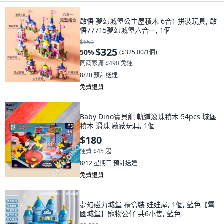
啟悟 夢幻城堡公主屋積木 6合1 拼裝玩具, 啟
悟77715夢幻城堡六合一, 1個
$650
$325
50
%
(
$325.00/1個
)
同商家滿 $490 免運
8/20
預計送達
免費退貨
Baby Dino寶貝龍 軌道滾珠積木 54pcs 城堡
積木 滑珠 啟蒙玩具, 1個
$180
運費 $45 起
8/12 星期三
預計送達
免費退貨
夢幻磁力城堡 禮盒裝 娃娃屋, 1個, 藍色【雪
國城堡】寵物公仔 共6小隻, 藍色