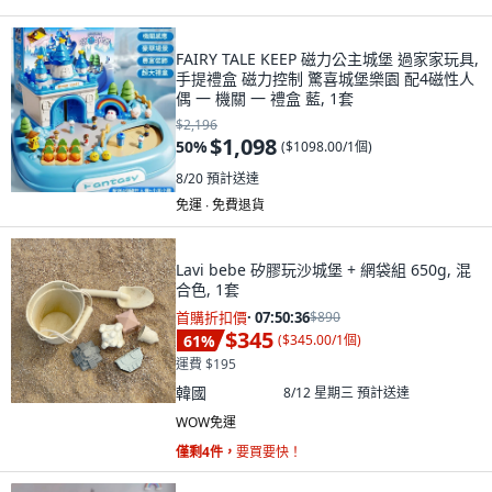
FAIRY TALE KEEP 磁力公主城堡 過家家玩具,
手提禮盒 磁力控制 驚喜城堡樂園 配4磁性人
偶 一 機關 一 禮盒 藍, 1套
$2,196
$1,098
50
%
(
$1098.00/1個
)
8/20
預計送達
免運 ∙ 免費退貨
Lavi bebe 矽膠玩沙城堡 + 網袋組 650g, 混
合色, 1套
首購折扣價
·
07:50:34
$890
$345
61
%
(
$345.00/1個
)
運費 $195
韓國
8/12 星期三
預計送達
WOW免運
僅剩4件，
要買要快！