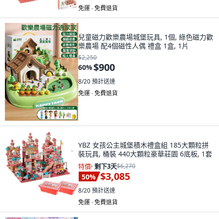
免運 ∙ 免費退貨
兒童磁力歡樂農場城堡玩具, 1個, 綠色磁力歡
樂農場 配4個磁性人偶 禮盒 1盒, 1片
$2,250
$900
60
%
8/20
預計送達
免運 ∙ 免費退貨
YBZ 女孩公主城堡積木禮盒組 185大顆粒拼
裝玩具, 桶裝 440大顆粒豪華莊園 6底板, 1套
特價
·
剩下3天
$6,270
$3,085
50
%
8/20
預計送達
免運 ∙ 免費退貨