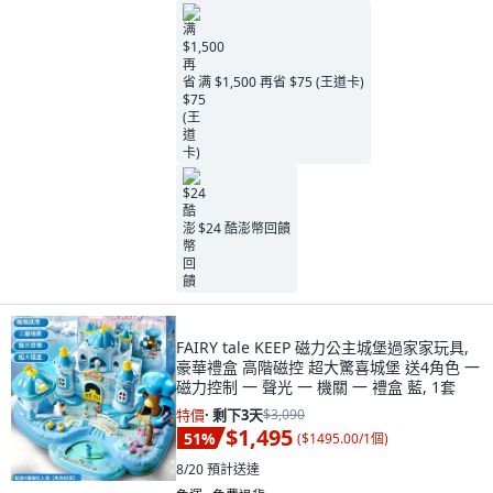
满 $1,500 再省 $75 (王道卡)
$24 酷澎幣回饋
FAIRY tale KEEP 磁力公主城堡過家家玩具,
豪華禮盒 高階磁控 超大驚喜城堡 送4角色 一
磁力控制 一 聲光 一 機關 一 禮盒 藍, 1套
特價
·
剩下3天
$3,090
$1,495
51
%
(
$1495.00/1個
)
8/20
預計送達