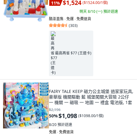
$1,524
11
%
(
$1524.00/1個
)
明天 8/10 (一)
預計送達
酷澎直售 ∙ 免運 ∙ 免費退貨
(
303
)
最高再省 $77 (王道卡)
FAIRY TALE KEEP 磁力公主城堡 過家家玩具,
豪華版 機關驅動 藍 城堡闖關大冒險 2公仔
一 機關 一 磁吸 一 地圖 一 禮盒 電池版, 1套
$2,196
$1,098
50
%
(
$1098.00/1個
)
8/20
預計送達
免運 ∙ 免費退貨