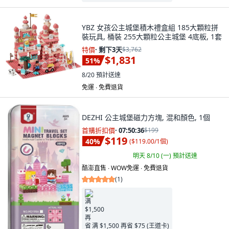
YBZ 女孩公主城堡積木禮盒組 185大顆粒拼
裝玩具, 桶裝 255大顆粒公主城堡 4底板, 1套
特價
·
剩下3天
$3,762
$1,831
51
%
8/20
預計送達
免運 ∙ 免費退貨
DEZHI 公主城堡磁力方塊, 混和顏色, 1個
首購折扣價
·
07:50:34
$199
$119
40
%
(
$119.00/1個
)
明天 8/10 (一)
預計送達
酷澎直售 ∙ WOW免運 ∙ 免費退貨
(
1
)
满 $1,500 再省 $75 (王道卡)