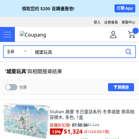
領取您的
$200
首購優惠卷!
打開 App
登入
註冊會員
客服中心
全部
'
城堡玩具
'
與相關搜尋結果
篩選器
含運
Sluban 啟蒙 冬日童話系列 冬季城堡 樂高相
容積木, 多色, 1盒
首購折扣價
·
07:50:34
$1,524
$1,324
13
%
(
$1324.00/1個
)