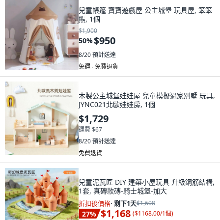
兒童帳篷 寶寶遊戲屋 公主城堡 玩具屋, 笨笨
熊, 1個
$1,900
$950
50
%
8/20
預計送達
免運 ∙ 免費退貨
木製公主城堡娃娃屋 兒童模擬過家別墅 玩具,
JYNC021北歐娃娃房, 1個
$1,729
運費 $67
8/20
預計送達
免費退貨
兒童泥瓦匠 DIY 建築小屋玩具 升級鋼筋結構,
1套, 真磚款磚-騎士城堡-加大
折扣後價格
·
剩下1天
$1,608
$1,168
27
%
(
$1168.00/1個
)