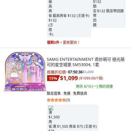
$132 酷澎幣回饋
最高再省 $132 (王道卡)
僅剩3件，
要買要快！
SAMG ENTERTAINMENT 奇妙萌可 極光萌
可的星空城堡 SM53004, 1套
首購折扣價
·
07:50:34
$1,299
$1,099
15
%
(
$1099.00/1個
)
明天 8/10 (一)
預計送達
酷澎直售 ∙ 免運 ∙ 免費退貨
(
3
)
满 $1,500 再省 $75 (王道卡)