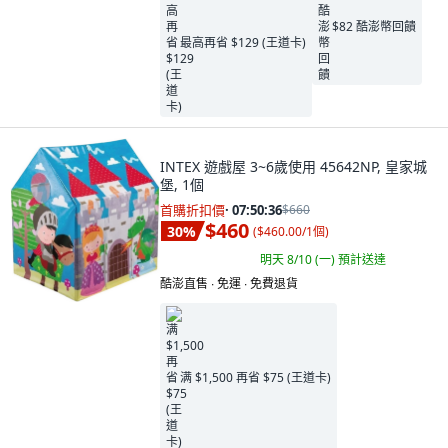
$82 酷澎幣回饋
最高再省 $129 (王道卡)
INTEX 遊戲屋 3~6歲使用 45642NP, 皇家城
堡, 1個
首購折扣價
·
07:50:34
$660
$460
30
%
(
$460.00/1個
)
明天 8/10 (一)
預計送達
酷澎直售 ∙ 免運 ∙ 免費退貨
满 $1,500 再省 $75 (王道卡)