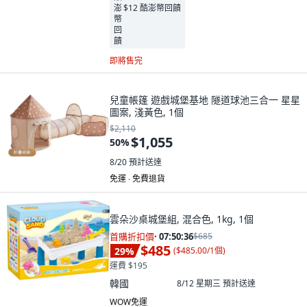
$12 酷澎幣回饋
即將售完
兒童帳篷 遊戲城堡基地 隧道球池三合一 星星
圖案, 淺黃色, 1個
$2,110
$1,055
50
%
8/20
預計送達
免運 ∙ 免費退貨
雲朵沙桌城堡組, 混合色, 1kg, 1個
首購折扣價
·
07:50:34
$685
$485
29
%
(
$485.00/1個
)
運費 $195
韓國
8/12 星期三
預計送達
WOW免運