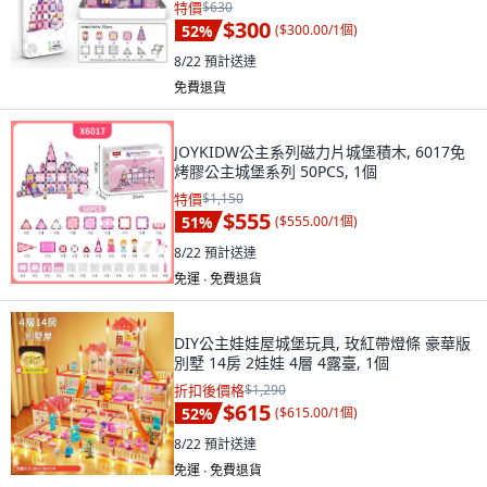
特價
$630
$300
52
%
(
$300.00/1個
)
8/22
預計送達
免費退貨
JOYKIDW公主系列磁力片城堡積木, 6017免
烤膠公主城堡系列 50PCS, 1個
特價
$1,150
$555
51
%
(
$555.00/1個
)
8/22
預計送達
免運 ∙ 免費退貨
DIY公主娃娃屋城堡玩具, 玫紅帶燈條 豪華版
別墅 14房 2娃娃 4層 4露臺, 1個
折扣後價格
$1,290
$615
52
%
(
$615.00/1個
)
8/22
預計送達
免運 ∙ 免費退貨