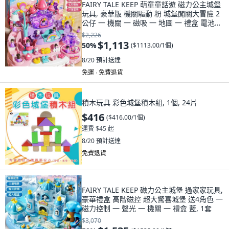
FAIRY TALE KEEP 萌童童話遊 磁力公主城堡
玩具, 豪華版 機關驅動 粉 城堡闖關大冒險 2
公仔 一 機關 一 磁吸 一 地圖 一 禮盒 電池版,
1套
$2,226
$1,113
50
%
(
$1113.00/1個
)
8/20
預計送達
免運 ∙ 免費退貨
積木玩具 彩色城堡積木組, 1個, 24片
$416
(
$416.00/1個
)
運費 $45 起
8/20
預計送達
免費退貨
FAIRY TALE KEEP 磁力公主城堡 過家家玩具,
豪華禮盒 高階磁控 超大驚喜城堡 送4角色 一
磁力控制 一 聲光 一 機關 一 禮盒 藍, 1套
$3,070