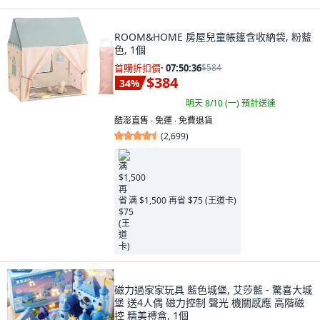
ROOM&HOME 房屋兒童帳篷含收納袋, 粉藍
色, 1個
首購折扣價
·
07:50:34
$584
$384
34
%
明天 8/10 (一)
預計送達
酷澎直售 ∙ 免運 ∙ 免費退貨
(
2,699
)
满 $1,500 再省 $75 (王道卡)
磁力過家家玩具 藍色城堡, 艾莎藍 - 驚喜大城
堡 送4人偶 磁力控制 聲光 機關感應 高階磁
控 精美禮盒, 1個