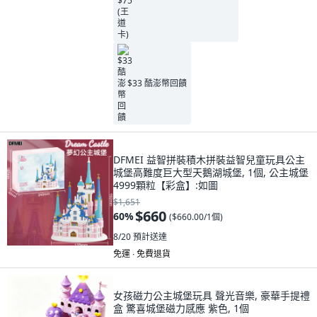
$33 酷澎幣回饋
DFMEI 益智拼裝積木拼裝益智兒童玩具公主
城堡高難度巨大型天鵝湖城堡, 1個, 公主城堡
4999顆粒【彩盒】:如圖
$1,651
$660
60
%
(
$660.00/1個
)
8/20
預計送達
免運 ∙ 免費退貨
女孩磁力公主城堡玩具 聲光音樂, 豪華手提禮
盒 驚喜城堡磁力感應 紫色, 1個