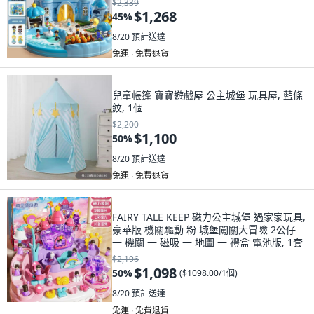
$2,339
$1,268
45
%
8/20
預計送達
免運 ∙ 免費退貨
兒童帳篷 寶寶遊戲屋 公主城堡 玩具屋, 藍條
紋, 1個
$2,200
$1,100
50
%
8/20
預計送達
免運 ∙ 免費退貨
FAIRY TALE KEEP 磁力公主城堡 過家家玩具,
豪華版 機關驅動 粉 城堡闖關大冒險 2公仔
一 機關 一 磁吸 一 地圖 一 禮盒 電池版, 1套
$2,196
$1,098
50
%
(
$1098.00/1個
)
8/20
預計送達
免運 ∙ 免費退貨