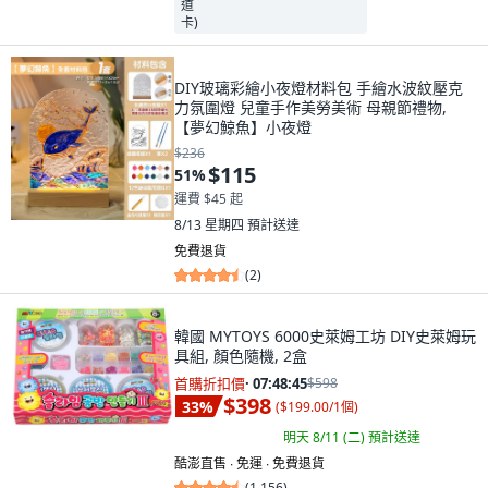
DIY玻璃彩繪小夜燈材料包 手繪水波紋壓克
力氛圍燈 兒童手作美勞美術 母親節禮物,
【夢幻鯨魚】小夜燈
$236
$115
51
%
運費 $45 起
8/13 星期四
預計送達
免費退貨
(
2
)
韓國 MYTOYS 6000史萊姆工坊 DIY史萊姆玩
具組, 顏色隨機, 2盒
首購折扣價
·
07:48:44
$598
$398
33
%
(
$199.00/1個
)
明天 8/11 (二)
預計送達
酷澎直售 ∙ 免運 ∙ 免費退貨
(
1,156
)