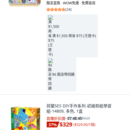
酷澎直售 ∙ WOW免運 ∙ 免費退貨
(
24
)
满 $1,500 再省 $75 (王道卡)
$6 酷澎幣回饋
荷蘭SES DIY手作系列-初級剪紙學習
組-14809, 多色, 1盒
首購折扣價
·
07:48:44
$529
$329
37
%
(
$329.00/1個
)