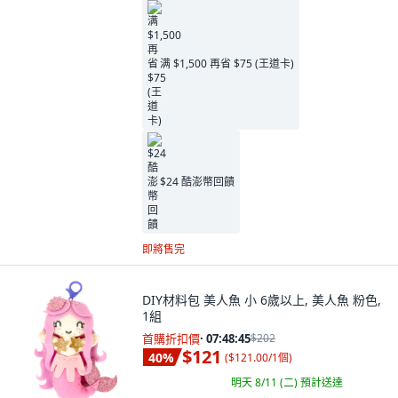
满 $1,500 再省 $75 (王道卡)
$24 酷澎幣回饋
即將售完
DIY材料包 美人魚 小 6歲以上, 美人魚 粉色,
1組
首購折扣價
·
07:48:44
$202
$121
40
%
(
$121.00/1個
)
明天 8/11 (二)
預計送達