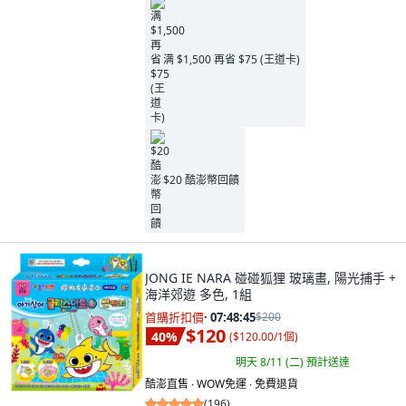
满 $1,500 再省 $75 (王道卡)
$20 酷澎幣回饋
JONG IE NARA 碰碰狐狸 玻璃畫, 陽光捕手 +
海洋郊遊 多色, 1組
首購折扣價
·
07:48:44
$200
$120
40
%
(
$120.00/1個
)
明天 8/11 (二)
預計送達
酷澎直售 ∙ WOW免運 ∙ 免費退貨
(
196
)