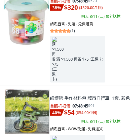
首購折扣價
·
07:48:44
$520
$320
38
%
(
$320.00/1個
)
明天 8/11 (二)
預計送達
酷澎直售 ∙ 免運 ∙ 免費退貨
(
1
)
满 $1,500 再省 $75 (王道卡)
紙博館 手作材料包 城市自行車, 1套, 彩色
首購折扣價
·
07:48:44
$91
$54
40
%
(
$54.00/1個
)
明天 8/11 (二)
預計送達
酷澎直售 ∙ WOW免運 ∙ 免費退貨