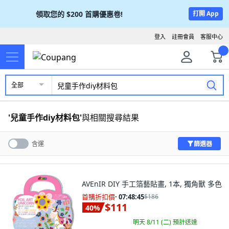
領取您的
$200
首購優惠卷!
打開 App
登入
註冊會員
客服中心
全部
'
兒童手作diy材料包
'
與相關搜尋結果
篩選器
含運
AVEnIR DIY 手工箔藝貼畫, 1本, 獨角獸 多色
首購折扣價
·
07:48:44
$186
$111
40
%
明天 8/11 (二)
預計送達