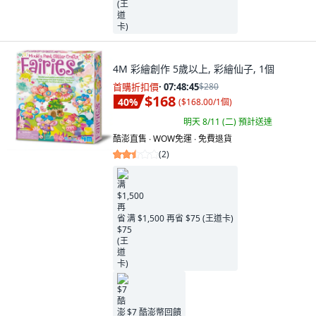
4M 彩繪創作 5歲以上, 彩繪仙子, 1個
首購折扣價
·
07:48:44
$280
$168
40
%
(
$168.00/1個
)
明天 8/11 (二)
預計送達
酷澎直售 ∙ WOW免運 ∙ 免費退貨
(
2
)
满 $1,500 再省 $75 (王道卡)
$7 酷澎幣回饋