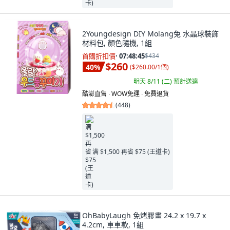
2Youngdesign DIY Molang兔 水晶球裝飾
材料包, 顏色隨機, 1組
首購折扣價
·
07:48:44
$434
$260
40
%
(
$260.00/1個
)
明天 8/11 (二)
預計送達
酷澎直售 ∙ WOW免運 ∙ 免費退貨
(
448
)
满 $1,500 再省 $75 (王道卡)
OhBabyLaugh 免烤膠畫 24.2 x 19.7 x
4.2cm, 車車款, 1組