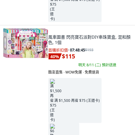
風車圖書 閃亮寶石派對DIY串珠寶盒, 混和顏
色, 1個
首購折扣價
·
07:48:44
$193
$115
40
%
明天 8/11 (二)
預計送達
酷澎直售 ∙ WOW免運 ∙ 免費退貨
满 $1,500 再省 $75 (王道卡)