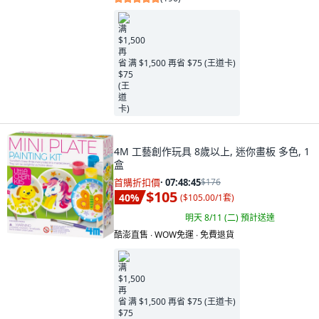
满 $1,500 再省 $75 (王道卡)
4M 工藝創作玩具 8歲以上, 迷你畫板 多色, 1
盒
首購折扣價
·
07:48:44
$176
$105
40
%
(
$105.00/1套
)
明天 8/11 (二)
預計送達
酷澎直售 ∙ WOW免運 ∙ 免費退貨
满 $1,500 再省 $75 (王道卡)