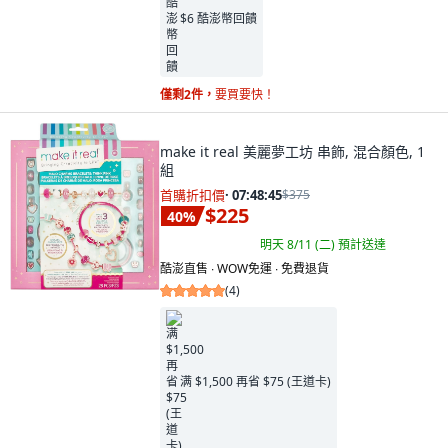
$6 酷澎幣回饋
僅剩2件，
要買要快！
make it real 美麗夢工坊 串飾, 混合顏色, 1
組
首購折扣價
·
07:48:44
$375
$225
40
%
明天 8/11 (二)
預計送達
酷澎直售 ∙ WOW免運 ∙ 免費退貨
(
4
)
满 $1,500 再省 $75 (王道卡)