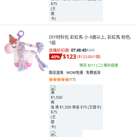
DIY材料包 彩虹馬 小 6歲以上, 彩虹馬 粉色,
1組
首購折扣價
·
07:48:44
$205
$123
40
%
(
$123.00/1個
)
明天 8/11 (二)
預計送達
酷澎直售 ∙ WOW免運 ∙ 免費退貨
(
17
)
满 $1,500 再省 $75 (王道卡)