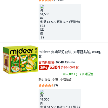
满 $1,500 再省 $75 (王道卡)
mideer 麥樂彩泥套裝, 如意麵點鋪, 840g, 1
套
首購折扣價
·
07:48:44
$504
$304
39
%
(
$304.00/1個
)
明天 8/11 (二)
預計送達
酷澎直售 ∙ 免運 ∙ 免費退貨
(
3
)
满 $1,500 再省 $75 (王道卡)