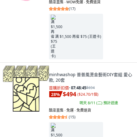
酷澎直售 ∙ WOW免運 ∙ 免費退貨
(
17
)
满 $1,500 再省 $75 (王道卡)
minhwashop 普普風燙金藝術DIY套組 愛心
款, 20套
首購折扣價
·
07:48:44
$694
$494
28
%
(
$24.70/1個
)
明天 8/11 (二)
預計送達
酷澎直售 ∙ 免運 ∙ 免費退貨
(
15
)