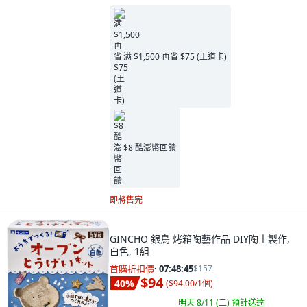
满 $1,500 再省 $75 (王道卡)
$8 酷澎幣回饋
即將售完
GINCHO 銀鳥 烤箱陶藝作品 DIY陶土製作,
白色, 1組
首購折扣價
·
07:48:44
$157
$94
40
%
(
$94.00/1個
)
明天 8/11 (二)
預計送達