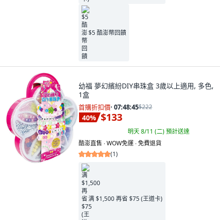
$5 酷澎幣回饋
幼福 夢幻繽紛DIY串珠盒 3歲以上適用, 多色,
1盒
首購折扣價
·
07:48:44
$222
$133
40
%
明天 8/11 (二)
預計送達
酷澎直售 ∙ WOW免運 ∙ 免費退貨
(
1
)
满 $1,500 再省 $75 (王道卡)