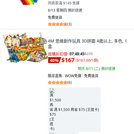
同商家滿 $149 免運
8/13 星期四
預計送達
免費退貨
(
3
)
4M 思維創作玩具 3D拼圖 4歲以上, 多色, 1
盒
首購折扣價
·
07:48:44
$279
$167
40
%
(
$167.00/1個
)
明天 8/11 (二)
預計送達
酷澎直售 ∙ WOW免運 ∙ 免費退貨
(
6
)
满 $1,500 再省 $75 (王道卡)