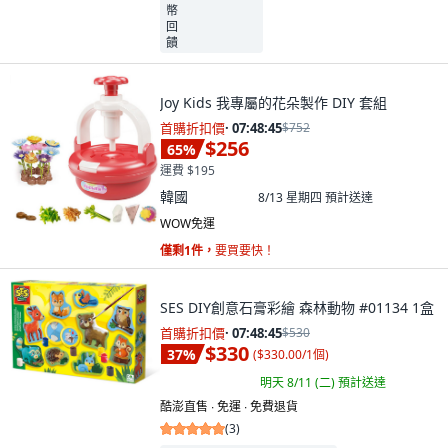
Joy Kids 我專屬的花朵製作 DIY 套組
首購折扣價
·
07:48:44
$752
$256
65
%
運費 $195
韓國
8/13 星期四
預計送達
WOW免運
僅剩1件，
要買要快！
SES DIY創意石膏彩繪 森林動物 #01134 1盒
首購折扣價
·
07:48:44
$530
$330
37
%
(
$330.00/1個
)
明天 8/11 (二)
預計送達
酷澎直售 ∙ 免運 ∙ 免費退貨
(
3
)