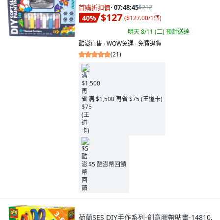
首購折扣價
·
07:48:44
$212
$127
40
%
(
$127.00/1個
)
明天 8/11 (二)
預計送達
酷澎直售 ∙ WOW免運 ∙ 免費退貨
(
21
)
满 $1,500 再省 $75 (王道卡)
$5 酷澎幣回饋
荷蘭SES DIY手作系列-創意膠帶貼畫-14810,