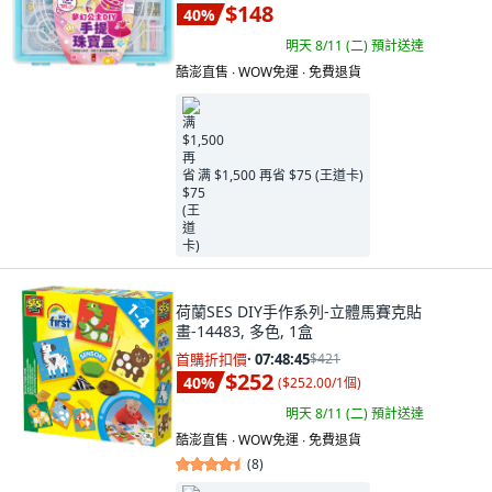
$148
40
%
明天 8/11 (二)
預計送達
酷澎直售 ∙ WOW免運 ∙ 免費退貨
满 $1,500 再省 $75 (王道卡)
荷蘭SES DIY手作系列-立體馬賽克貼
畫-14483, 多色, 1盒
首購折扣價
·
07:48:44
$421
$252
40
%
(
$252.00/1個
)
明天 8/11 (二)
預計送達
酷澎直售 ∙ WOW免運 ∙ 免費退貨
(
8
)