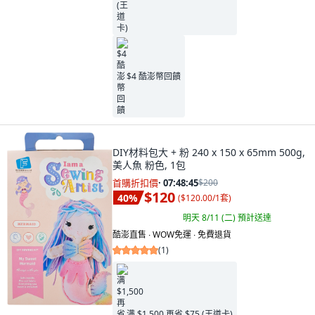
$4 酷澎幣回饋
DIY材料包大 + 粉 240 x 150 x 65mm 500g,
美人魚 粉色, 1包
首購折扣價
·
07:48:44
$200
$120
40
%
(
$120.00/1套
)
明天 8/11 (二)
預計送達
酷澎直售 ∙ WOW免運 ∙ 免費退貨
(
1
)
满 $1,500 再省 $75 (王道卡)