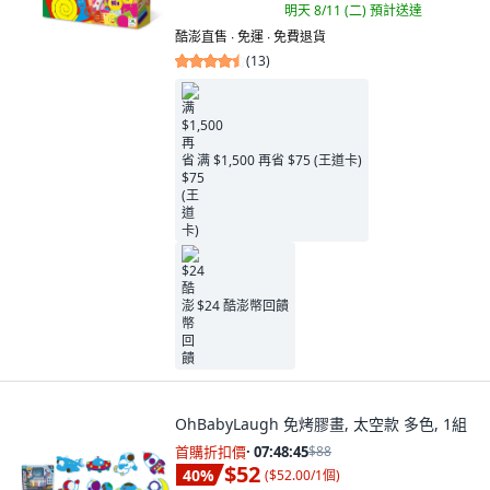
明天 8/11 (二)
預計送達
酷澎直售 ∙ 免運 ∙ 免費退貨
(
13
)
满 $1,500 再省 $75 (王道卡)
$24 酷澎幣回饋
OhBabyLaugh 免烤膠畫, 太空款 多色, 1組
首購折扣價
·
07:48:44
$88
$52
40
%
(
$52.00/1個
)