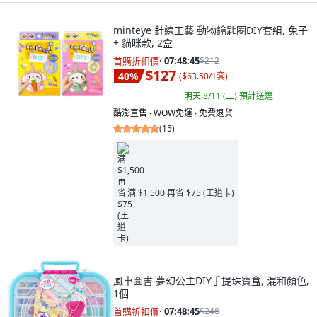
minteye 針線工藝 動物鑰匙圈DIY套組, 兔子
+ 貓咪款, 2盒
首購折扣價
·
07:48:44
$212
$127
40
%
(
$63.50/1套
)
明天 8/11 (二)
預計送達
酷澎直售 ∙ WOW免運 ∙ 免費退貨
(
15
)
满 $1,500 再省 $75 (王道卡)
風車圖書 夢幻公主DIY手提珠寶盒, 混和顏色,
1個
首購折扣價
·
07:48:44
$248