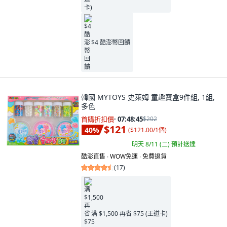
$4 酷澎幣回饋
韓國 MYTOYS 史萊姆 童趣寶盒9件組, 1組,
多色
首購折扣價
·
07:48:44
$202
$121
40
%
(
$121.00/1個
)
明天 8/11 (二)
預計送達
酷澎直售 ∙ WOW免運 ∙ 免費退貨
(
17
)
满 $1,500 再省 $75 (王道卡)