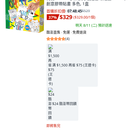
創意膠帶貼畫 多色, 1盒
首購折扣價
·
07:48:44
$529
$329
37
%
(
$329.00/1個
)
明天 8/11 (二)
預計送達
酷澎直售 ∙ 免運 ∙ 免費退貨
(
4
)
满 $1,500 再省 $75 (王道卡)
$24 酷澎幣回饋
即將售完