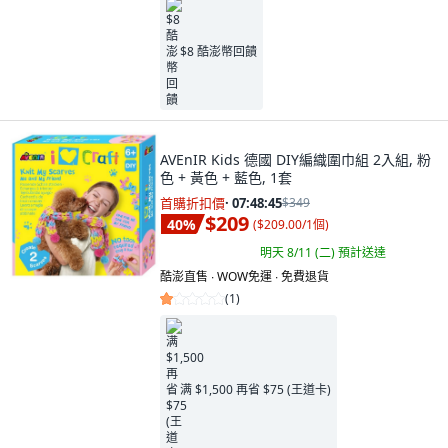
$8 酷澎幣回饋
AVEnIR Kids 德國 DIY編織圍巾組 2入組, 粉
色 + 黃色 + 藍色, 1套
首購折扣價
·
07:48:44
$349
$209
40
%
(
$209.00/1個
)
明天 8/11 (二)
預計送達
酷澎直售 ∙ WOW免運 ∙ 免費退貨
(
1
)
满 $1,500 再省 $75 (王道卡)