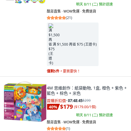
明天 8/11 (二)
預計送達
酷澎直售 ∙ WOW免運 ∙ 免費退貨
(
21
)
满 $1,500 再省 $75 (王道卡)
僅剩5件，
要買要快！
4M 思維創作：紙袋動物, 1盒, 橙色 + 紫色 +
藍色 + 棕色 + 米色
首購折扣價
·
07:48:44
$299
$179
40
%
(
$179.00/1個
)
明天 8/11 (二)
預計送達
酷澎直售 ∙ WOW免運 ∙ 免費退貨
(
1
)