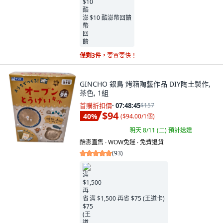
$10 酷澎幣回饋
僅剩3件，
要買要快！
GINCHO 銀鳥 烤箱陶藝作品 DIY陶土製作,
茶色, 1組
首購折扣價
·
07:48:44
$157
$94
40
%
(
$94.00/1個
)
明天 8/11 (二)
預計送達
酷澎直售 ∙ WOW免運 ∙ 免費退貨
(
93
)
满 $1,500 再省 $75 (王道卡)