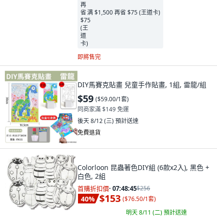
满 $1,500 再省 $75 (王道卡)
即將售完
DIY馬賽克貼畫 兒童手作貼畫, 1組, 雷龍/組
$59
(
$59.00/1套
)
同商家滿 $149 免運
後天 8/12 (三)
預計送達
免費退貨
Colorloon 昆蟲著色DIY組 (6款x2入), 黑色 +
白色, 2組
首購折扣價
·
07:48:44
$256
$153
40
%
(
$76.50/1套
)
明天 8/11 (二)
預計送達