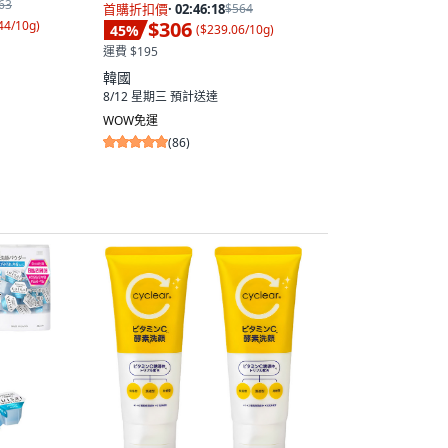
63
首購折扣價
·
02:46:17
$564
$306
44/10g
)
45
%
(
$239.06/10g
)
運費 $195
韓國
8/12 星期三
預計送達
WOW免運
(
86
)