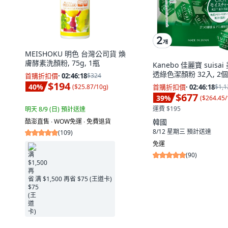
MEISHOKU 明色 台灣公司貨 煥
膚酵素洗顏粉, 75g, 1瓶
Kanebo 佳麗寶 suisa
透綠色潔顏粉 32入, 2個, 
首購折扣價
·
02:46:17
$324
$194
40
%
(
$25.87/10g
)
首購折扣價
·
02:46:17
$1,1
$677
39
%
(
$264.45/
運費 $195
明天 8/9 (日)
預計送達
韓國
酷澎直售 ∙ WOW免運 ∙ 免費退貨
8/12 星期三
預計送達
(
109
)
免運
(
90
)
满 $1,500 再省 $75 (王道卡)