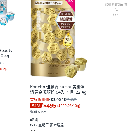
最近瀏覽過的商
品
無。
Beauty
0.4g
43
10g
)
Kanebo 佳麗寶 suisai 美肌淨
透黃金潔顏粉 64入, 1個, 22.4g
首購折扣價
·
02:46:17
$1,031
$495
51
%
(
$220.98/10g
)
運費 $195
韓國
8/12 星期三
預計送達