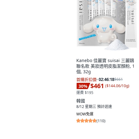
Kanebo 佳麗寶 suisai 三麗鷗
聯名款 美妝透明皮脂潔顏粉, 1
個, 32g
首購折扣價
·
02:46:17
$661
$461
30
%
(
$144.06/10g
)
運費 $195
韓國
8/12 星期三
預計送達
WOW免運
(
110
)