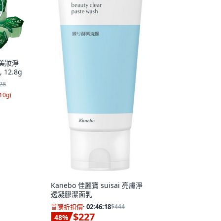
i 美妝淨
12.8g
28
10g
)
Kanebo 佳麗寶 suisai 亮膚淨
透凝膠潔面乳
首購折扣價
·
02:46:17
$444
$227
48
%