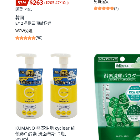
$263
免費退貨
53
%
(
$205.47/10g
)
(
2
)
運費 $195
韓國
8/12 星期三
預計送達
WOW免運
(
90
)
KUMANO 熊野油脂 cyclear 維
他命C 酵素 洗面幕斯, 2瓶,
300ml