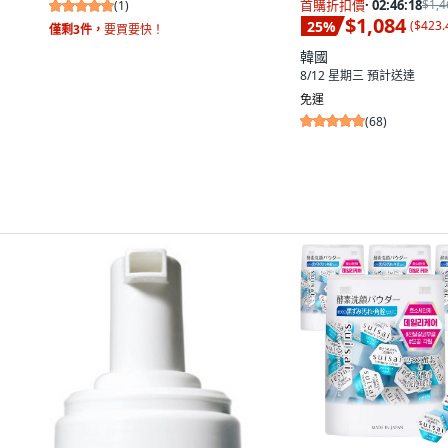
首購折扣價
·
02:46:17
$1,4
(
1
)
$1,084
25
%
(
$423.
僅剩3件，
要買要快！
韓國
8/12 星期三
預計送達
免運
(
68
)