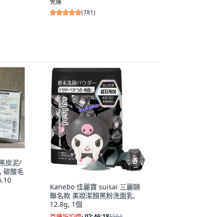
免運
(
781
)
 黑炭泥/
, 碳酸毛
.10
Kanebo 佳麗寶 suisai 三麗鷗
聯名款 美妝潔顏黑粉洗面乳,
12.8g, 1個
首購折扣價
·
02:46:17
$564