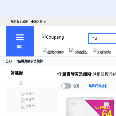
加到我的最愛
申請入駐
全部
類別
爸氣父親節
火箭速配
火箭跨境
全部
'
佳麗寶酵素洗顏粉
'
篩選器
'
佳麗寶酵素洗顏粉
'
與相關搜尋
含運
酷澎評分排名
僅顯示
僅顯示
僅顯示