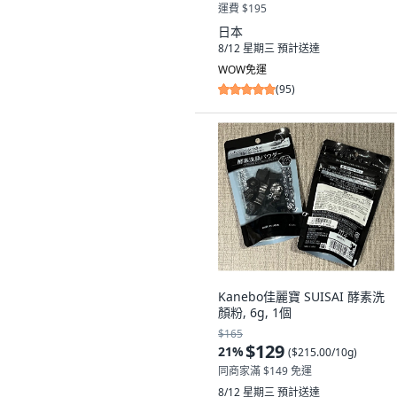
沒有其他想要的選擇。
運費 $195
日本
8/12 星期三
預計送達
WOW免運
(
95
)
Kanebo佳麗寶 SUISAI 酵素洗
顏粉, 6g, 1個
$165
$129
21
%
(
$215.00/10g
)
同商家滿 $149 免運
8/12 星期三
預計送達