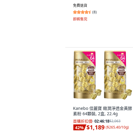
免費退貨
(
8
)
即將售完
Kanebo 佳麗寶 緻潤淨透金黃酵
素粉 64顆裝, 2盒, 22.4g
首購折扣價
·
02:46:17
$2,063
$1,189
42
%
(
$265.40/10g
)