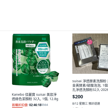
suisai 淨透酵素洗顏粉
金黃酵素/碳酸泡泡, 1個
孔淨透洗顏粉32入-2026
Kanebo 佳麗寶 suisai 美妝淨
$200
透綠色潔顏粉 32入, 1個, 12.8g
8/12 星期三
預計送達
首購折扣價
·
02:46:17
$564