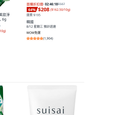
首購折扣價
·
02:46:17
$587
$208
64
%
(
$162.50/10g
)
i 美妝淨
運費 $195
 6g
韓國
5
8/12 星期三
預計送達
10g
)
WOW免運
(
1,904
)