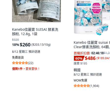
Kanebo佳麗寶 SUISAI 酵素洗
顏粉, 12.8g, 1袋
$320
Kanebo 佳麗寶 suisai 
$260
18
%
(
$203.13/10g
)
Clear酵素洗顏粉, 64顆, 
8/12 星期三
預計送達
首購折扣價
·
02:46:17
$1,2
$486
免費退貨
60
%
(
$189.84/
(
22
)
運費 $195
僅剩1件，
要買要快！
韓國
8/12 星期三
預計送達
WOW免運
(
1,904
)