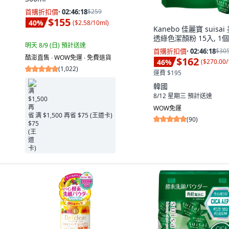
首購折扣價
·
02:46:17
$259
$155
40
%
(
$2.58/10ml
)
Kanebo 佳麗寶 suisa
透綠色潔顏粉 15入, 1個,
明天 8/9 (日)
預計送達
首購折扣價
·
02:46:17
$30
酷澎直售 ∙ WOW免運 ∙ 免費退貨
$162
46
%
(
$270.00/
(
1,022
)
運費 $195
韓國
8/12 星期三
預計送達
WOW免運
满 $1,500 再省 $75 (王道卡)
(
90
)