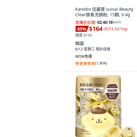
Kanebo 佳麗寶 suisai Beauty
Clear酵素洗顏粉, 15顆, 0.4g
首購折扣價
·
02:46:17
$475
$164
65
%
(
$273.33/10g
)
運費 $195
韓國
8/12 星期三
預計送達
WOW免運
(
1,904
)