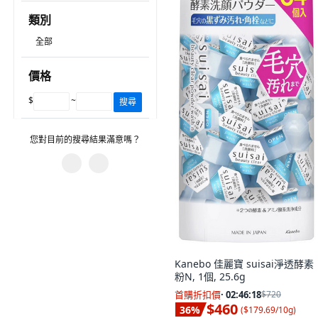
類別
全部
價格
$
~
搜尋
您對目前的搜尋結果滿意嗎？
您遇到什麼問題？
圖片或資訊不正確。
有不相關的產品。
Kanebo 佳麗寶 suisai淨透酵素
建議的搜尋字詞沒有幫助。
粉N, 1個, 25.6g
篩選沒有幫助。
首購折扣價
·
02:46:17
$720
$460
36
%
(
$179.69/10g
)