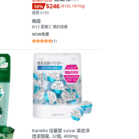
$246
56
%
(
$192.19/10g
)
運費 $195
韓國
8/12 星期三
預計送達
WOW免運
(
1
)
Kanebo 佳麗寶 suisai 美妝淨
透潔顏蜜, 32個, 400mg