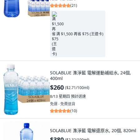
(
21
)
满 $1,500 再省 $75 (王道卡)
SOLABLUE 潗淨藍 電解運動補給水, 24個,
400ml
$260
(
$2.71/100ml
)
8/13 星期四
預計送達
免運 ∙ 免費退貨
(
10
)
SOLABLUE 潗淨藍 電解還原水, 20個, 820ml
$380
(
$2.32/100ml
)