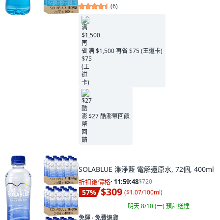
(
6
)
满 $1,500 再省 $75 (王道卡)
$27 酷澎幣回饋
SOLABLUE 潗淨藍 電解還原水, 72個, 400ml
折扣後價格
·
11:59:46
$720
$309
57
%
(
$1.07/100ml
)
明天 8/10 (一)
預計送達
免運 ∙ 免費退貨