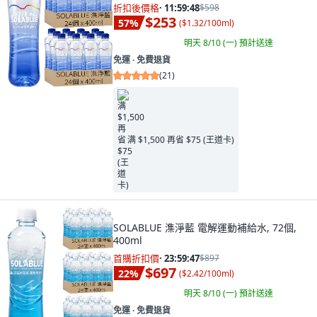
折扣後價格
·
11:59:46
$598
$253
57
%
(
$1.32/100ml
)
明天 8/10 (一)
預計送達
免運 ∙ 免費退貨
(
21
)
满 $1,500 再省 $75 (王道卡)
SOLABLUE 潗淨藍 電解運動補給水, 72個,
400ml
首購折扣價
·
23:59:45
$897
$697
22
%
(
$2.42/100ml
)
明天 8/10 (一)
預計送達
免運 ∙ 免費退貨