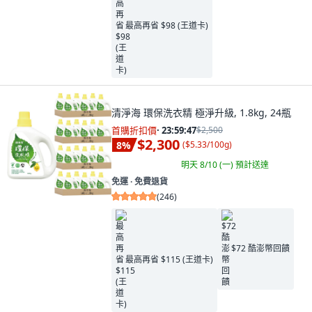
最高再省 $98 (王道卡)
清淨海 環保洗衣精 極淨升級, 1.8kg, 24瓶
首購折扣價
·
23:59:45
$2,500
$2,300
8
%
(
$5.33/100g
)
明天 8/10 (一)
預計送達
免運 ∙ 免費退貨
(
246
)
$72 酷澎幣回饋
最高再省 $115 (王道卡)