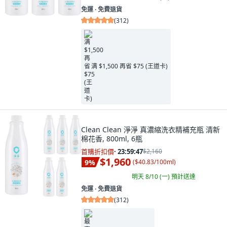
免運 ∙ 免費退貨
(
312
)
满 $1,500 再省 $75 (王道卡)
Clean Clean 淨淨 真濃縮洗衣精補充瓶 清新
棉花香, 800ml, 6瓶
首購折扣價
·
23:59:45
$2,160
$1,960
9
%
(
$40.83/100ml
)
明天 8/10 (一)
預計送達
免運 ∙ 免費退貨
(
312
)