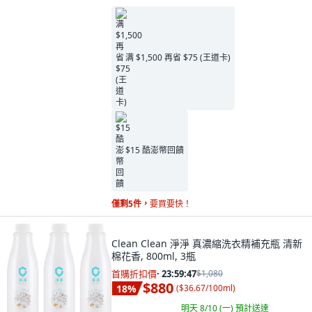
满 $1,500 再省 $75 (王道卡)
$15 酷澎幣回饋
僅剩5件，
要買要快！
Clean Clean 淨淨 真濃縮洗衣精補充瓶 清新
棉花香, 800ml, 3瓶
首購折扣價
·
23:59:45
$1,080
$880
18
%
(
$36.67/100ml
)
明天 8/10 (一)
預計送達