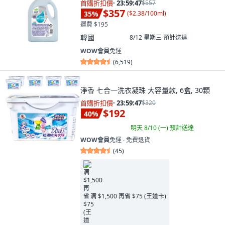
首購折扣價
·
23:59:45
$557
$357
35
%
(
$2.38/100ml
)
運費 $195
韓國
8/12 星期三
預計送達
WOW會員
免運
(
6,519
)
淨香 七合一洗衣凝珠 大容量款, 6盒, 30顆
首購折扣價
·
23:59:45
$320
$192
40
%
明天 8/10 (一)
預計送達
WOW會員
免運 ∙ 免費退貨
(
45
)
满 $1,500 再省 $75 (王道卡)