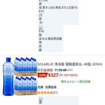
满 $1,500 再省 $75 (王道卡)
$18 酷澎幣回饋
SOLABLUE 潗淨藍 電解還原水, 40個, 820ml
折扣後價格
·
11:59:46
$699
$327
53
%
(
$1.00/100ml
)
明天 8/10 (一)
預計送達
免運 ∙ 免費退貨
(
21
)