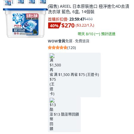
(箱售) ARIEL 日本原裝進口 極淨進化4D去漬
洗衣球 藍色, 6盒, 14個裝
首購折扣價
·
23:59:45
$450
$270
40
%
(
$3.22/1入
)
明天 8/10 (一)
預計送達
WOW會員
免運 ∙ 免費退貨
(
120
)
满 $1,500 再省 $75 (王道卡)
$13 酷澎幣回饋