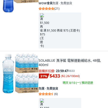
WOW會員
免運 ∙ 免費退貨
(
21
)
满 $1,500 再省 $75 (王道卡)
SOLABLUE 潗淨藍 電解運動補給水, 48個,
400ml
首購折扣價
·
23:59:45
$633
$433
31
%
(
$2.26/100ml
)
明天 8/10 (一)
預計送達
免運 ∙ 免費退貨
(
6
)