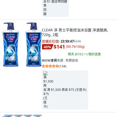
$1 酷澎幣回饋
CLEAR 淨 男士平衡控油沐浴露 淨澈酷爽,
720g, 2瓶
首購折扣價
·
23:59:45
$236
$141
40
%
(
$9.79/100g
)
明天 8/10 (一)
預計送達
WOW會員
免運 ∙ 免費退貨
(
134
)
满 $1,500 再省 $75 (王道卡)