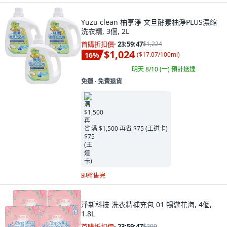
Yuzu clean 柚享淨 文旦酵素柚淨PLUS濃縮
洗衣精, 3個, 2L
首購折扣價
·
23:59:45
$1,224
$1,024
16
%
(
$17.07/100ml
)
明天 8/10 (一)
預計送達
免運 ∙ 免費退貨
满 $1,500 再省 $75 (王道卡)
即將售完
淨新科技 洗衣精補充包 01 暢遊花海, 4個,
1.8L
首購折扣價
·
23:59:45
$209