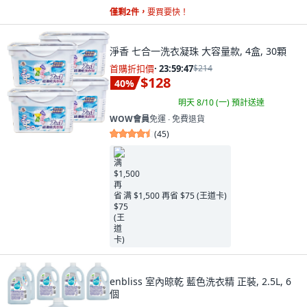
僅剩2件，
要買要快！
淨香 七合一洗衣凝珠 大容量款, 4盒, 30顆
首購折扣價
·
23:59:45
$214
$128
40
%
明天 8/10 (一)
預計送達
WOW會員
免運 ∙ 免費退貨
(
45
)
满 $1,500 再省 $75 (王道卡)
enbliss 室內晾乾 藍色洗衣精 正裝, 2.5L, 6
個