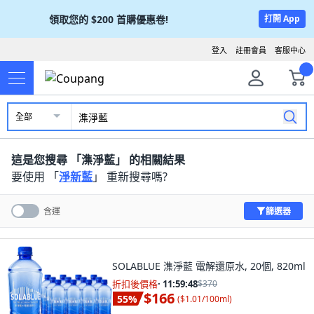
領取您的
$200
首購優惠卷!
打開 App
登入
註冊會員
客服中心
全部
這是您搜尋 「
潗淨藍
」 的相關結果
要使用 「
淨新藍
」 重新搜尋嗎?
篩選器
含運
SOLABLUE 潗淨藍 電解還原水, 20個, 820ml
折扣後價格
·
11:59:46
$370
$166
55
%
(
$1.01/100ml
)