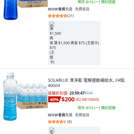
明天 8/10 (一)
預計送達
WOW會員
免運 ∙ 免費退貨
(
21
)
满 $1,500 再省 $75 (王道卡)
SOLABLUE 潗淨藍 電解運動補給水, 24個,
400ml
首購折扣價
·
23:59:45
$334
$200
40
%
(
$2.08/100ml
)
明天 8/10 (一)
預計送達
WOW會員
免運 ∙ 免費退貨
(
6
)