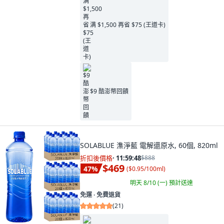
满 $1,500 再省 $75 (王道卡)
$9 酷澎幣回饋
SOLABLUE 潗淨藍 電解還原水, 60個, 820ml
折扣後價格
·
11:59:46
$888
$469
47
%
(
$0.95/100ml
)
明天 8/10 (一)
預計送達
免運 ∙ 免費退貨
(
21
)