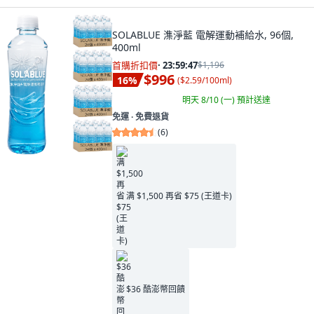
SOLABLUE 潗淨藍 電解運動補給水, 96個,
400ml
首購折扣價
·
23:59:45
$1,196
$996
16
%
(
$2.59/100ml
)
明天 8/10 (一)
預計送達
免運 ∙ 免費退貨
(
6
)
满 $1,500 再省 $75 (王道卡)
$36 酷澎幣回饋