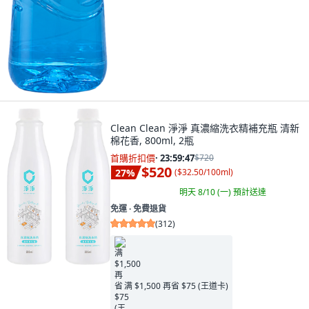
Clean Clean 淨淨 真濃縮洗衣精補充瓶 清新
棉花香, 800ml, 2瓶
首購折扣價
·
23:59:45
$720
$520
27
%
(
$32.50/100ml
)
明天 8/10 (一)
預計送達
免運 ∙ 免費退貨
(
312
)
满 $1,500 再省 $75 (王道卡)