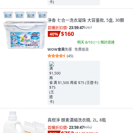
淨香 七合一洗衣凝珠 大容量款, 5盒, 30顆
首購折扣價
·
23:59:45
$267
$160
40
%
明天 8/10 (一)
預計送達
WOW會員
免運 ∙ 免費退貨
(
45
)
满 $1,500 再省 $75 (王道卡)
真柑淨 酵素濃縮洗衣精, 2L, 8瓶
首購折扣價
·
23:59:45
$952