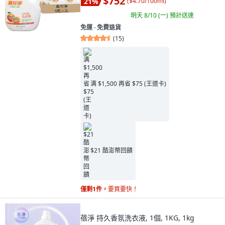
$752
21
%
(
$4.70/100ml
)
明天 8/10 (一)
預計送達
免運 ∙ 免費退貨
(
15
)
满 $1,500 再省 $75 (王道卡)
$21 酷澎幣回饋
僅剩1件，
要買要快！
蓓淨 持久香氛洗衣液, 1個, 1KG, 1kg