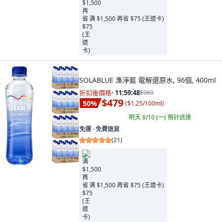
满 $1,500 再省 $75 (王道卡)
SOLABLUE 潗淨藍 電解還原水, 96個, 400ml
折扣後價格
·
11:59:46
$960
$479
50
%
(
$1.25/100ml
)
明天 8/10 (一)
預計送達
免運 ∙ 免費退貨
(
21
)
满 $1,500 再省 $75 (王道卡)