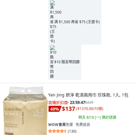
满 $1,500 再省 $75 (王道卡)
$10 酷澎幣回饋
Yan Jing 妍淨 乾濕兩用巾 珍珠款, 1入, 1包
首購折扣價
·
23:59:45
$229
$137
40
%
(
$1370.00/10張
)
明天 8/10 (一)
預計送達
WOW會員
免運 ∙ 免費退貨
(
130
)