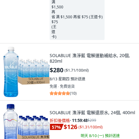
满 $1,500 再省 $75 (王道卡)
SOLABLUE 潗淨藍 電解運動補給水, 20個,
820ml
$280
(
$1.71/100ml
)
8/13 星期四
預計送達
免運 ∙ 免費退貨
(
10
)
SOLABLUE 潗淨藍 電解還原水, 24個, 400ml
折扣後價格
·
11:59:46
$299
$126
57
%
(
$1.31/100ml
)
明天 8/10 (一)
預計送達