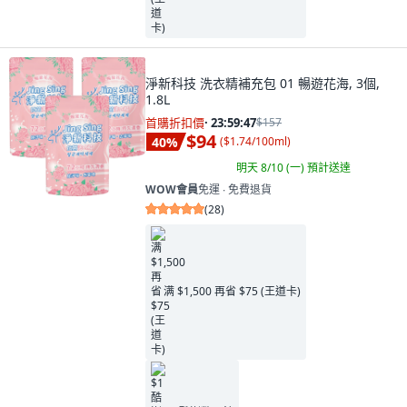
淨新科技 洗衣精補充包 01 暢遊花海, 3個,
1.8L
首購折扣價
·
23:59:45
$157
$94
40
%
(
$1.74/100ml
)
明天 8/10 (一)
預計送達
WOW會員
免運 ∙ 免費退貨
(
28
)
满 $1,500 再省 $75 (王道卡)