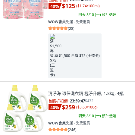
$125
40
%
(
$1.74/100ml
)
明天 8/10 (一)
預計送達
WOW會員
免運 ∙ 免費退貨
(
28
)
满 $1,500 再省 $75 (王道卡)
清淨海 環保洗衣精 極淨升級, 1.8kg, 4瓶
首購折扣價
·
23:59:45
$432
$259
40
%
(
$3.60/100g
)
明天 8/10 (一)
預計送達
WOW會員
免運 ∙ 免費退貨
(
246
)