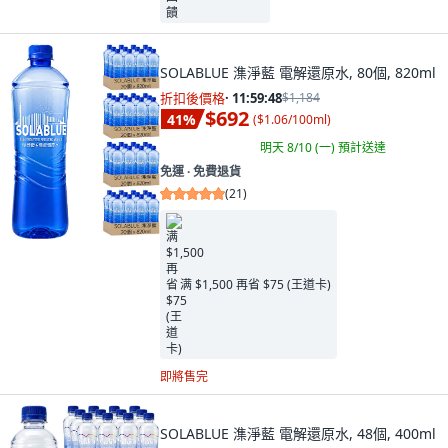
SOLABLUE 潗淨藍 電解還原水, 80個, 820ml
折扣後價格
·
11:59:46
$1,184
$692
41
%
(
$1.06/100ml
)
明天 8/10 (一)
預計送達
免運 ∙ 免費退貨
(
21
)
满 $1,500 再省 $75 (王道卡)
即將售完
SOLABLUE 潗淨藍 電解還原水, 48個, 400ml