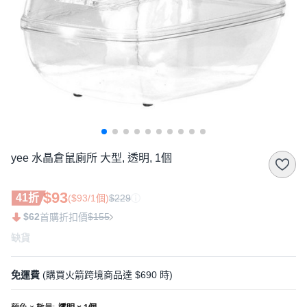
yee 水晶倉鼠廁所 大型, 透明, 1個
$93
41折
($93/1個)
$229
$62
$155
首購折扣價
缺貨
免運費
(購買火箭跨境商品達 $690 時)