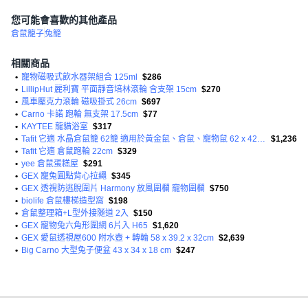
您可能會喜歡的其他產品
倉鼠籠子
兔籠
相關商品
•
寵物磁吸式飲水器架組合 125ml
$286
•
LillipHut 麗利寶 平面靜音培林滾輪 含支架 15cm
$270
•
風車壓克力滾輪 磁吸掛式 26cm
$697
•
Carno 卡諾 跑輪 無支架 17.5cm
$77
•
KAYTEE 龍貓浴室
$317
•
Tafit 它適 水晶倉鼠籠 62籠 適用於黃金鼠、倉鼠、寵物鼠 62 x 42 x 35cm
$1,236
•
Tafit 它適 倉鼠跑輪 22cm
$329
•
yee 倉鼠蛋糕屋
$291
•
GEX 寵兔圓點背心拉繩
$345
•
GEX 透視防逃脫圍片 Harmony 放風圍欄 寵物圍欄
$750
•
biolife 倉鼠樓梯造型窩
$198
•
倉鼠整理箱+L型外接隧道 2入
$150
•
GEX 寵物兔六角形圍網 6片入 H65
$1,620
•
GEX 愛鼠透視屋600 附水壺 + 轉輪 58 x 39.2 x 32cm
$2,639
•
Big Carno 大型兔子便盆 43 x 34 x 18 cm
$247