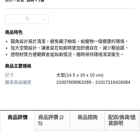
顏色 × 數量
:
透明 × 1個
商品特色
圓角設計易於清潔，避免藏汙納垢，給寵物一個健康的環境。
加大空間設計，讓倉鼠在如廁時更加舒適自在，減少壓迫感。
透明材質方便觀察倉鼠如廁情況，隨時保持環境清潔衛生。
商品主要規格
尺寸
大型(14.5 x 10 x 10 cm)
酷澎商品編號
21007008963289 - 21017216426084
商品詳情
商品評價
(
2
商品諮詢
配送/換貨/退
5
)
貨說明