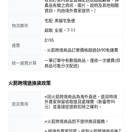
產品有關之資訊、圖片、說明及其他相關
資訊，均由境外賣家提供。）
宅配: 黑貓宅急便
物流夥伴
超取: 全家、7-11
$195
運費
- 火箭跨境商品訂單價格超過$690免運費
一筆訂單中有數個商品，僅收一次運費(但
統一運費計算
商品可能分次配送)
火箭跨境退換貨政策
※因火箭跨境商品為海外直送，退貨時境
外賣家保留收取退貨處理費（新臺幣95
退貨費用
元）並直接從退款扣除之權利。
※火箭跨境商品恕不提供換貨服務。
※ 經境外賣家同意，收到火箭跨境商品後7