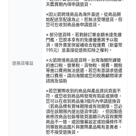
天鑑賞期內得申請退貨。
※因火箭跨境商品為海外直送，從商品開
始配送至配達為止，恕無法受理退貨，但
您可在收到商品後申請退貨。
※ 部分退貨時，若剩餘訂單金額未達免運
門檻，您原本享有的免運優惠將予以取
消，境外賣家保留補收去程運費（新臺幣
195元）並直接從退款扣除之權利。
※火箭跨境商品退貨時，台灣海關所課徵
退換貨權益
的進口稅、營業稅、貨物稅、規費、關稅
等進口費用無法退還，若您有意請求退還
進口費用，請向海關或您的稅務顧問尋求
諮詢及協助
※若您實際收到的商品與產品資訊頁面不
符，或您收到商品時發現有瑕疵或損壞，
您可以在收到商品後3個月內申請退換貨
（若商品標有賞味期限或有效期限，您必
須在該期限內提出退貨申請），但因製造
商修改商品包裝導致頁面顯示內容與實際
商品不一致，或因螢幕設定或拍攝條件不
同導致商品圖片與實際產品略有差異者，
恕不接受退換貨。