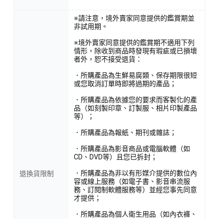
※請注意，境外賣家同意提供的鑑賞期並
非試用期。
※境外賣家同意提供的鑑賞期不適用下列
情形，除收到商品時發現有瑕疵或已損壞
者外，恕不接受退貨：
．所購產品為生鮮易腐類、保存期限很短
或您取消訂單時即將過期的產品；
．所購產品為依據您的要求而客製化的產
品（如刻製印章、訂製服、相片印製產品
等）；
．所購產品為報紙、期刊或雜誌；
．所購產品為影音商品或電腦軟體（如
CD、DVD等）且您已拆封；
．所購產品為非以有形媒介提供的數位內
退換貨限制
容或線上服務（如電子書、影音串流服
務、訂閱制軟體服務等）並經您事先同意
才提供；
．所購產品為個人衛生用品（如內衣褲、