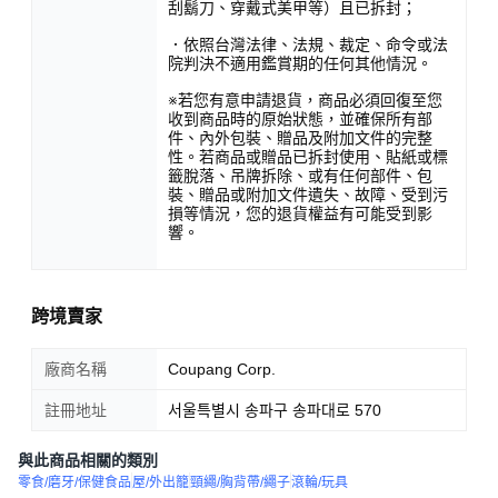
刮鬍刀、穿戴式美甲等）且已拆封；
．依照台灣法律、法規、裁定、命令或法
院判決不適用鑑賞期的任何其他情況。
※若您有意申請退貨，商品必須回復至您
收到商品時的原始狀態，並確保所有部
件、內外包裝、贈品及附加文件的完整
性。若商品或贈品已拆封使用、貼紙或標
籤脫落、吊牌拆除、或有任何部件、包
裝、贈品或附加文件遺失、故障、受到污
損等情況，您的退貨權益有可能受到影
響。
跨境賣家
廠商名稱
Coupang Corp.
註冊地址
서울특별시 송파구 송파대로 570
與此商品相關的類別
零食/磨牙/保健食品
屋/外出籠
頸繩/胸背帶/繩子
滾輪/玩具