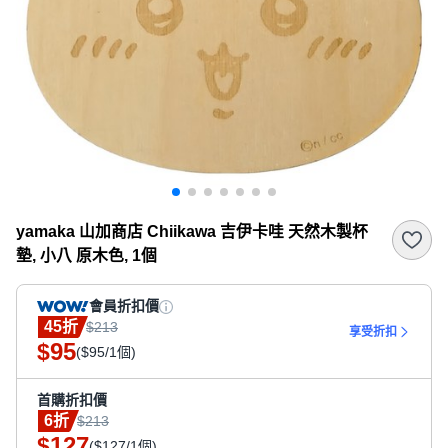
yamaka 山加商店 Chiikawa 吉伊卡哇 天然木製杯
墊, 小八 原木色, 1個
會員折扣價
45折
$213
享受折扣
95
$
($95/1個)
首購折扣價
6折
$213
127
$
($127/1個)