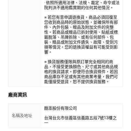
· 依照所適用法律、法規、裁定、命令或法
院判決不適用鑑賞期的任何其他情況。
※ 若您有意申請退換貨，商品必須回復至
您收到商品時的原始狀態，並確保所有部
件、內外包裝、贈品及附加文件的完整
性。若商品或贈品已拆封使用、貼紙或標
籤脫落、吊牌拆除、或有任何部件、包
裝、贈品或附加文件遺失、故障、受到污
損等情況，您的退換貨權益有可能受到影
響。
※ 換貨服務僅限與原訂單完全相同的商
品，不接受更換顏色、尺寸或其他商品規
格的換貨請求。即便符合換貨條件，若因
商品庫存不足或有其他商業考量，我們可
能僅接受退貨，恕不提供換貨服務。
廠商資訊
酷澎股份有限公司
名稱及地址
台灣台北市信義區信義路五段7號13樓之
一