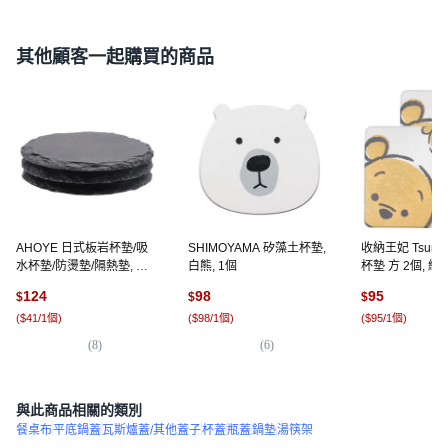
其他顧客一起購買的商品
AHOYE 日式板岩杯墊/吸
SHIMOYAMA 矽藻土杯墊,
收納王妃 Tsu
水杯墊/防燙墊/隔熱墊, 黑
白熊, 1個
杯墊 方 2個, 維尼
色, 3個
124
98
95
$
$
$
(
$41/1個
)
(
$98/1個
)
(
$95/1個
)
(
8
)
(
6
)
(
1
與此商品相關的類別
餐桌布
平底鍋蓋
瓦斯爐蓋/其他蓋子
杯蓋
瓶蓋
鍋墊
湯筷架