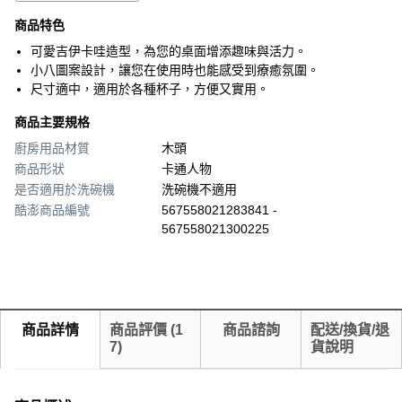
商品特色
可愛吉伊卡哇造型，為您的桌面增添趣味與活力。
小八圖案設計，讓您在使用時也能感受到療癒氛圍。
尺寸適中，適用於各種杯子，方便又實用。
商品主要規格
廚房用品材質
木頭
商品形狀
卡通人物
是否適用於洗碗機
洗碗機不適用
酷澎商品編號
567558021283841 -
567558021300225
商品詳情
商品評價
(
1
商品諮詢
配送/換貨/退
7
)
貨說明