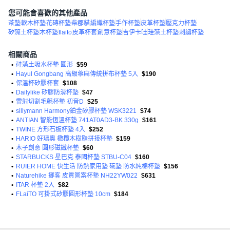
您可能會喜歡的其他產品
茶墊
軟木杯墊
花磚杯墊
柴郡貓
編織杯墊
手作杯墊
皮革杯墊
壓克力杯墊
矽藻土杯墊
木杯墊
flaito
皮革杯套
創意杯墊
吉伊卡哇
珪藻土杯墊
刺繡杯墊
相關商品
•
硅藻土吸水杯墊 圓形
$59
•
Hayul Gongbang 高級薴麻傳統拼布杯墊 5入
$190
•
保溫杯矽膠杯套
$108
•
Dailylike 矽膠防滑杯墊
$47
•
雷射切割毛氈杯墊 初音D
$25
•
sillymann Harmony鉑金矽膠杯墊 WSK3221
$74
•
ANTIAN 智能恆溫杯墊 741AT0AD3-BK 330g
$161
•
TWINE 方形石板杯墊 4入
$252
•
HARIO 好璃奧 橄欖木樹脂拼接杯墊
$159
•
木子創意 圓形磁鐵杯墊
$60
•
STARBUCKS 星巴克 泰國杯墊 STBU-C04
$160
•
RUIER HOME 快生活 防熱家用墊 碗墊 防水純棉杯墊
$156
•
Naturehike 挪客 皮質圖案杯墊 NH22YW022
$631
•
ITAR 杯墊 2入
$82
•
FLaiTO 可掛式矽膠圓形杯墊 10cm
$184