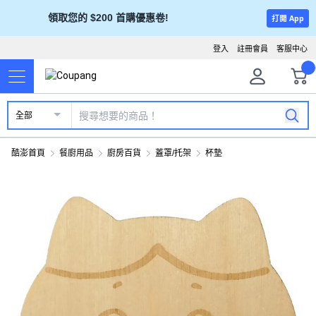
領取您的 $200 首購優惠卷!
打開 App
登入
註冊會員
客服中心
全部
酷澎首頁
餐廚用品
廚房百貨
蓋罩/托架
杯墊