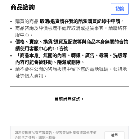
商品諮詢
諮詢
購買的商品
取消/退貨請在我的酷澎購買記錄中申請
。
商品咨詢及評價板塊不處理取消或退貨事宜，請聯絡客
服中心。
價格、賣家、換貨/退貨及配送等與商品本身無關的咨詢
請使用客服中心的1:1咨詢
。
「商品本身」無關的內容、轉讓、廣告、辱罵、洗版等
內容可能會被移動、隱藏或刪除
。
請不要在公開的咨詢板塊中留下您的電話號碼、郵箱地
址等個人資訊。
目前尚無咨詢。
如您發現商品有不實廣告、侵害智慧財產權或其他不適
檢舉
合銷售之情形，請提出檢舉