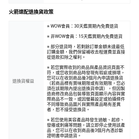
火箭速配退換貨政策
※ WOW會員：30天鑑賞期內免費退貨
※ 非WOW會員：15天鑑賞期內免費退貨
※ 部分退貨時，若剩餘訂單金額未達最低
訂購金額，我們保留補收去程運費並直接
從退款扣除之權利。
※ 若您實際收到的商品與產品資訊頁面不
符，或您收到商品時發現有瑕疵或損壞，
您可以在收到商品後3個月內申請退換貨
退換貨權益
（若商品標有賞味期限或有效期限，您必
須在該期限內提出退換貨申請），但因製
造商修改商品包裝導致頁面顯示內容與實
際商品不一致，或因螢幕設定或拍攝條件
不同導致商品圖片與實際產品略有差異
者，恕不接受退換貨。
※ 若您使用美容產品時發生過敏、起疹、
發癢或刺痛等問題，請立即停止使用該產
品，您可以在收到商品後3個月內憑診斷
證明書申請退貨。