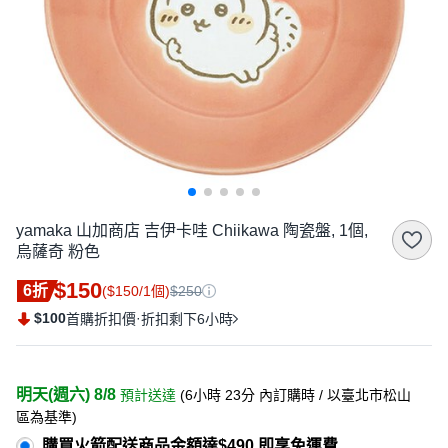
yamaka 山加商店 吉伊卡哇 Chiikawa 陶瓷盤, 1個,
烏薩奇 粉色
$150
6折
($150/1個)
$250
$100
·
首購折扣價
折扣剩下6小時
明天(週六) 8/8
預計送達
(
6小時 23分
內訂購時
/ 以臺北市松山
區為基準
)
購買火箭配送商品金額達$490 即享免運費