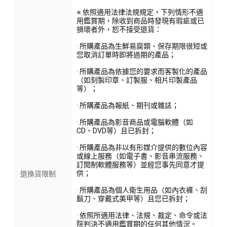
※ 依照適用法律法規規定，下列情形不適
用鑑賞期，除收到商品時發現有瑕疵或已
損壞者外，恕不接受退貨：
· 所購產品為生鮮易腐類、保存期限很短或
您取消訂單時即將過期的產品；
· 所購產品為依據您的要求而客製化的產品
（如刻製印章、訂製服、相片印製產品
等）；
· 所購產品為報紙、期刊或雜誌；
· 所購產品為影音商品或電腦軟體（如
CD、DVD等）且已拆封；
· 所購產品為非以有形媒介提供的數位內容
或線上服務（如電子書、影音串流服務、
訂閱制軟體服務等）並經您事先同意才提
供；
退換貨限制
· 所購產品為個人衛生用品（如內衣褲、刮
鬍刀、穿戴式美甲等）且您已拆封；
· 依照所適用法律、法規、裁定、命令或法
院判決不適用鑑賞期的任何其他情況。