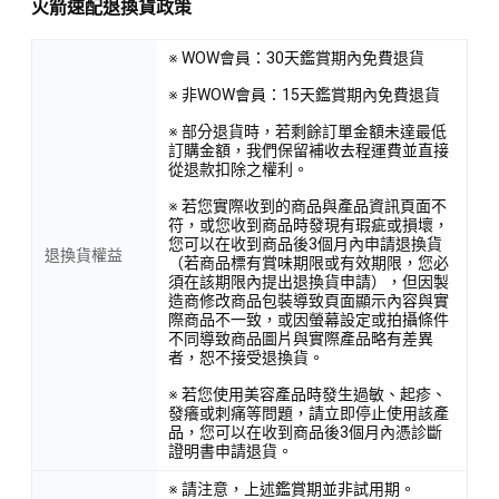
火箭速配退換貨政策
※ WOW會員：30天鑑賞期內免費退貨
※ 非WOW會員：15天鑑賞期內免費退貨
※ 部分退貨時，若剩餘訂單金額未達最低
訂購金額，我們保留補收去程運費並直接
從退款扣除之權利。
※ 若您實際收到的商品與產品資訊頁面不
符，或您收到商品時發現有瑕疵或損壞，
您可以在收到商品後3個月內申請退換貨
退換貨權益
（若商品標有賞味期限或有效期限，您必
須在該期限內提出退換貨申請），但因製
造商修改商品包裝導致頁面顯示內容與實
際商品不一致，或因螢幕設定或拍攝條件
不同導致商品圖片與實際產品略有差異
者，恕不接受退換貨。
※ 若您使用美容產品時發生過敏、起疹、
發癢或刺痛等問題，請立即停止使用該產
品，您可以在收到商品後3個月內憑診斷
證明書申請退貨。
※ 請注意，上述鑑賞期並非試用期。