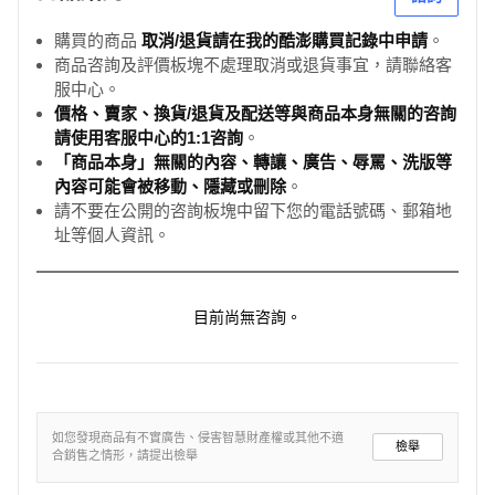
購買的商品
取消/退貨請在我的酷澎購買記錄中申請
。
商品咨詢及評價板塊不處理取消或退貨事宜，請聯絡客
服中心。
價格、賣家、換貨/退貨及配送等與商品本身無關的咨詢
請使用客服中心的1:1咨詢
。
「商品本身」無關的內容、轉讓、廣告、辱罵、洗版等
內容可能會被移動、隱藏或刪除
。
請不要在公開的咨詢板塊中留下您的電話號碼、郵箱地
址等個人資訊。
目前尚無咨詢。
如您發現商品有不實廣告、侵害智慧財產權或其他不適
檢舉
合銷售之情形，請提出檢舉