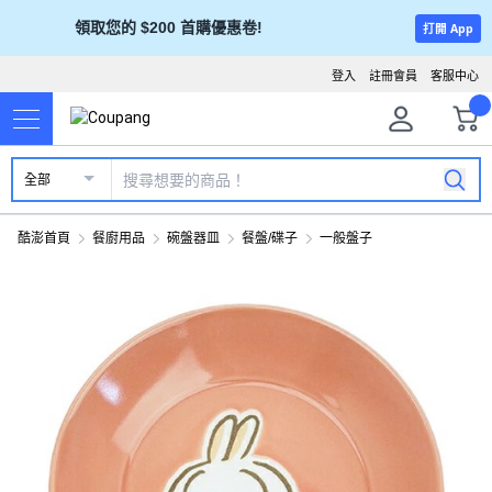
領取您的 $200 首購優惠卷!
打開 App
登入
註冊會員
客服中心
全部
酷澎首頁
餐廚用品
碗盤器皿
餐盤/碟子
一般盤子