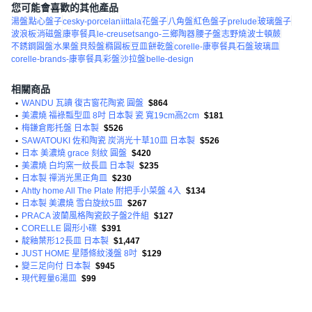
您可能會喜歡的其他產品
湯盤
點心盤子
cesky-porcelan
iittala
花盤子
八角盤
紅色盤子
prelude
玻璃盤子
波浪板
消磁盤
康寧餐具
le-creuset
sango-三鄉陶器
腰子盤
志野燒
波士頓蕨
不銹鋼圓盤
水果盤
貝殼盤
橢圓板
豆皿
餅乾盤
corelle-康寧餐具
石盤
玻璃皿
corelle-brands-康寧餐具
彩盤
沙拉盤
belle-design
相關商品
•
WANDU 瓦讀 復古窗花陶瓷 圓盤
$864
•
美濃燒 福祿瓢型皿 8吋 日本製 瓷 寬19cm高2cm
$181
•
梅鎌倉彫托盤 日本製
$526
•
SAWATOUKI 佐和陶瓷 炭消光十草10皿 日本製
$526
•
日本 美濃燒 grace 刻紋 圓盤
$420
•
美濃燒 白均窯一紋長皿 日本製
$235
•
日本製 禪消光黑正角皿
$230
•
Ahtty home All The Plate 附把手小菜盤 4入
$134
•
日本製 美濃燒 雪白旋紋5皿
$267
•
PRACA 波蘭風格陶瓷餃子盤2件組
$127
•
CORELLE 圓形小碟
$391
•
靛釉葉形12長皿 日本製
$1,447
•
JUST HOME 星隱條紋淺盤 8吋
$129
•
變三足向付 日本製
$945
•
現代輕量6湯皿
$99