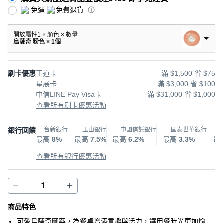
免運
免費退貨
開放屬性1 × 顏色 × 數量
烏薩奇 粉色 × 1個
刷卡優惠
王道卡
滿 $1,500 省 $75
星展卡
滿 $3,000 省 $100
中信LINE Pay Visa卡
滿 $31,000 省 $1,000
查看所有刷卡優惠活動
銀行回饋
台新銀行
玉山銀行
中國信託銀行
國泰世華銀行
最高
8%
最高
7.5%
最高
6.2%
最高
3.3%
最
查看所有銀行優惠活動
商品特色
可愛烏薩奇圖案，為餐桌增添童趣與活力，讓用餐時光更加愉