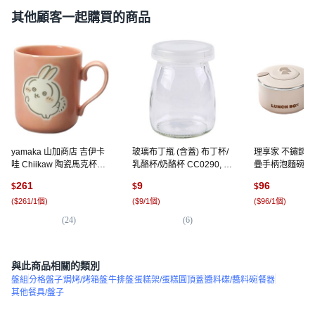
其他顧客一起購買的商品
yamaka 山加商店 吉伊卡
玻璃布丁瓶 (含蓋) 布丁杯/
理享家 不鏽鋼
哇 Chiikaw 陶瓷馬克杯
乳酪杯/奶酪杯 CC0290, 透
疊手柄泡麵碗 附
300ml, 烏薩奇, 1個
明, 1個
疊湯匙 1.2L, 米
261
9
96
$
$
$
(
$261/1個
)
(
$9/1個
)
(
$96/1個
)
(
24
)
(
6
)
(
4
)
與此商品相關的類別
盤組
分格盤子
焗烤/烤箱盤
牛排盤
蛋糕架/蛋糕圓頂蓋
醬料碟/醬料碗
餐器
其他餐具/盤子