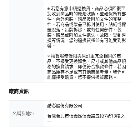
※ 若您有意申請退換貨，商品必須回復至
您收到商品時的原始狀態，並確保所有部
件、內外包裝、贈品及附加文件的完整
性。若商品或贈品已拆封使用、貼紙或標
籤脫落、吊牌拆除、或有任何部件、包
裝、贈品或附加文件遺失、故障、受到污
損等情況，您的退換貨權益有可能受到影
響。
※ 換貨服務僅限與原訂單完全相同的商
品，不接受更換顏色、尺寸或其他商品規
格的換貨請求。即便符合換貨條件，若因
商品庫存不足或有其他商業考量，我們可
能僅接受退貨，恕不提供換貨服務。
廠商資訊
酷澎股份有限公司
名稱及地址
台灣台北市信義區信義路五段7號13樓之
一