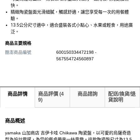
快。
精緻陶瓷盤面光滑細膩，觸感舒適，讓您享受每一次的用餐體
驗。
13.5公分尺寸適中，適合盛裝各式小點心、水果或輕食，用途廣
泛。
商品主要規格
酷澎商品編號
600150334472198 -
567554724560897
商品詳情
商品評價
(
4
商品諮詢
配送/換貨/退
9
)
貨說明
商品概述
yamaka 山加商店 吉伊卡哇 Chiikawa 陶瓷盤，以可愛的烏薩奇造
型為設計靈感，為您的餐桌帶來一絲童趣。這款陶瓷盤尺寸為13.5