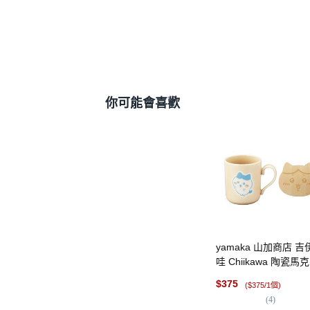
你可能會喜歡
yamaka 山加商店 吉
哇 Chiikawa 陶瓷馬
附杯墊 300ml 小八, 1
$
375
($375/1個)
米色
(
4
)