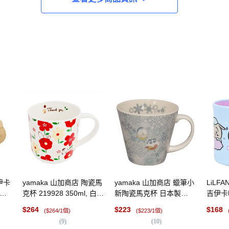
伊卡
yamaka 山加商店 陶瓷馬
yamaka 山加商店 蠟筆小
LiLF
克杯
克杯 219928 350ml, 白色
新陶瓷馬克杯 日本製
吉伊卡哇
個,
+ 紅色 + 黃色, 1個
340ml, 四季 冬, 1個
個, 30
$
264
$
223
$
168
($264/1個)
($223/1個)
(
9
)
(
10
)