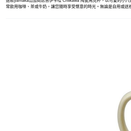
這款yamaka山加商店吉伊卡哇 Chiikawa 陶瓷馬克杯，以
常飲用咖啡、茶或牛奶，讓您隨時享受愜意的時光。無論是自用或送