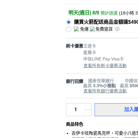
明天(週日) 8/9
預計送達
(
18小時 
購買火箭配送商品金額達$49
免運
免費退貨
刷卡優惠
王道卡
星展卡
中信LINE Pay Visa卡
查看所有刷卡優惠活動
國泰世華銀行
中國信
銀行回饋
最高
3.3%小樹點
最高
$5
查看所有銀行優惠活動
加入
商品特色
吉伊卡哇陶瓷馬克杯，可愛小八造