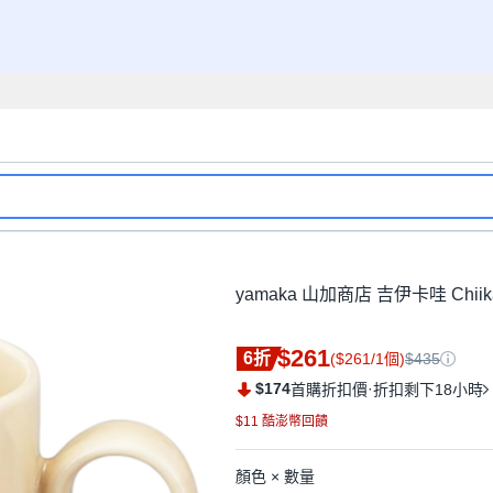
yamaka 山加商店 吉伊卡哇 Chii
$261
6折
($261/1個)
$435
$174
·
首購折扣價
折扣剩下18小時
$11 酷澎幣回饋
顏色 × 數量