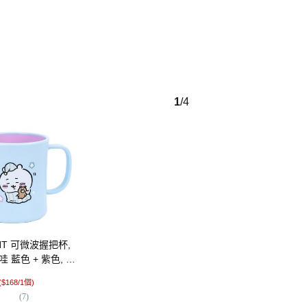
1
/
4
ANT 可微波握把杯,
yamaka 山加商店
yamaka 山加商店 
 藍色 + 紫色, 1
MOOMIN 馬克杯 + 蓋
克杯 300ml 219911
0ml
350ml, 藍色, 1個
8.5 x 9cm, Snoopy,
$
299
$
265
($168/1個)
($299/1個)
($265/1個)
(
7
)
(
5
)
(
3
)