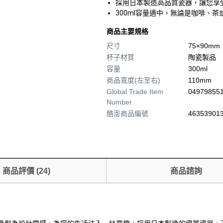
採用日本製造高品質瓷器，讓您享
300ml容量適中，無論是咖啡、
商品主要規格
尺寸
75×90mm
杯子材質
陶瓷製品
容量
300ml
商品寬度(左至右)
110mm
Global Trade Item
04979855
Number
酷澎商品編號
463539013
商品評價
(
24
)
商品諮詢