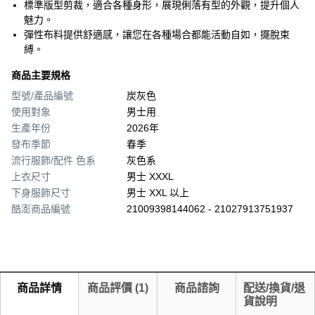
標準版型剪裁，適合各種身形，展現俐落有型的外觀，提升個人
魅力。
彈性布料提供舒適感，讓您在各種場合都能活動自如，擺脫束
縛。
商品主要規格
型號/產品編號
炭灰色
使用對象
男士用
生產年份
2026年
發布季節
春季
流行服飾/配件 色系
灰色系
上衣尺寸
男士 XXXL
下身服飾尺寸
男士 XXL 以上
酷澎商品編號
21009398144062 - 21027913751937
商品詳情
商品評價
(
1
)
商品諮詢
配送/換貨/退
貨說明