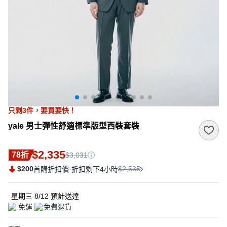
只剩
3
件，
要買要快！
yale 男士彈性舒適標準版型西裝套裝
$2,335
78折
$3,031
$200
·
$2,535
首購折扣價
折扣剩下4小時
星期三 8/12
預計送達
免運
免費退貨