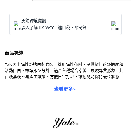
火箭跨境資訊
深入了解 EZ WAY、進口稅、限制等。
商品概述
Yale男士彈性舒適西裝套裝，採用彈性布料，提供極佳的舒適度和
活動自由。標準版型設計，適合各種場合穿著，展現專業形象。此
西裝套裝不易產生皺褶，方便日常打理，讓您隨時保持最佳狀態。
無論是上班或正式場合，都能輕鬆應對。簡約設計與實用細節，是
您衣櫥裡的必備單品。
查看更多