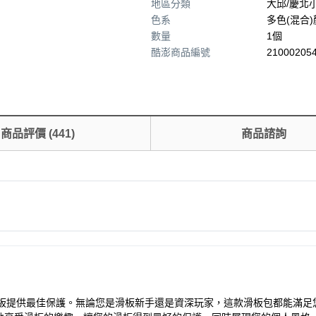
地區分類
大邱/慶北
色系
多色(混合
數量
1個
酷澎商品編號
210002054
商品評價
(
441
)
商品諮詢
板提供最佳保護。無論您是滑板新手還是資深玩家，這款滑板包都能滿足您