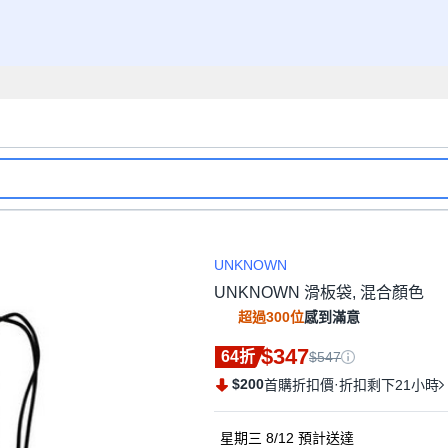
UNKNOWN
UNKNOWN 滑板袋, 混合顏色
超過300位
感到滿意
$347
64折
$547
$200
·
首購折扣價
折扣剩下21小時
星期三 8/12
預計送達