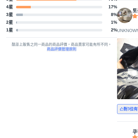
4星
17
%
토
3星
8
%
2星
1
%
1星
2
%
UNKNOWN
酷澎上販售之同一商品的商品評價，商品賣家可能有所不同。
商品評價管理原則
對3位
쿠