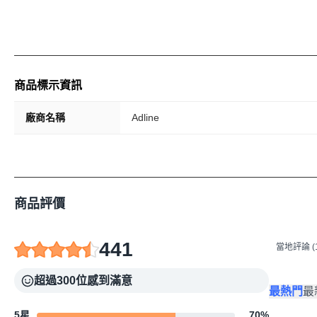
商品標示資訊
廠商名稱
Adline
商品評價
441
當地評論 (1
超過300位感到滿意
最熱門
最
5星
70
%