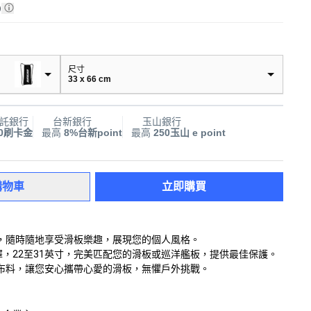
)
尺寸
33 x 66 cm
託銀行
台新銀行
玉山銀行
00刷卡金
最高
8%台新point
最高
250玉山 e point
購物車
立即購買
，隨時隨地享受滑板樂趣，展現您的個人風格。
選擇，22至31英寸，完美匹配您的滑板或巡洋艦板，提供最佳保護。
布料，讓您安心攜帶心愛的滑板，無懼戶外挑戰。