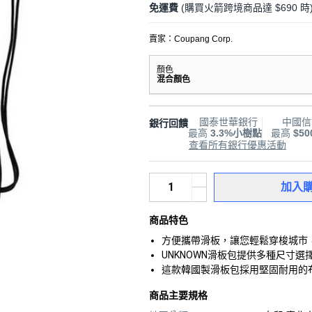
免運費
(購買火箭跨境商品達 $690 時
賣家：
Coupang Corp.
顏色
混合顏色
國泰世華銀行
中國信
銀行回饋
最高
3.3%小樹點
最高
$5
查看所有銀行優惠活動
加入
商品特色
方便攜帶滑板，讓您輕鬆穿梭城市
UNKNOWN滑板包提供多種尺寸
這款韓國製滑板包採用堅固耐用的
商品主要規格